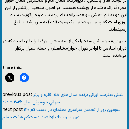
در نوشته‌های باستانی، «کیومرث» همان آدم و همسرش همان حوای
معروف رانده شده از بهشت هستند. در اصول مذهبی زرتشتی از این
این دو به نام «مشی» و «مشیانه» نام برده شده و می‌گویند، سده
روزی است که پسران و دختران کیومرث (آدم) به سن رشد و بلوغ
رسیده‌اند.
«بیهقی» نیز جشن سده را یکی از سه جشن بزرگ ایرانیان نامیده که در
دوران اسلامی تا اواخر دوران خوارزمشاهیان و حمله مغول برگزار
می‌شده است.
Share this:
previous post
شش هنرمند ایرانی برنده مدال‌های طلا، نقره و برنز
جهانیِ موسیقیِ سال ۲۰۲۲ شدند
next post
سومین روز از تحصن سراسری معلمان در دست کم ۱۲۰
شهر و روستا؛ بازداشت دست‌کم هفت معلم