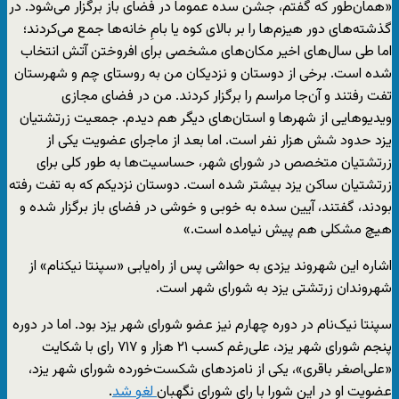
«همان‌طور که گفتم، جشن سده عموما در فضای باز برگزار می‌شود. در
گذشته‌های دور هیزم‌ها را بر بالای کوه یا بامِ خانه‌ها جمع می‌کردند؛
اما طی سال‌های اخیر مکان‌های مشخصی برای افروختن آتش انتخاب
شده است. برخی از دوستان و نزدیکان من به روستای چم و شهرستان
تفت رفتند و آن‌جا مراسم را برگزار کردند. من در فضای مجازی
ویدیوهایی از شهرها و استان‌های دیگر هم دیدم. جمعیت زرتشتیان
یزد حدود شش هزار نفر است. اما بعد از ماجرای عضویت یکی از
زرتشتیان متخصص در شورای شهر، حساسیت‌ها به طور کلی برای
زرتشتیان ساکن یزد بیشتر شده است. دوستان نزدیکم که به تفت رفته
بودند، گفتند، آیین سده به خوبی و خوشی در فضای باز برگزار شده و
هیچ مشکلی هم پیش نیامده است.»
اشاره این شهروند یزدی به حواشی پس از راه‌یابی «سپنتا نیکنام» از
شهروندان زرتشتی یزد به شورای شهر است.
سپنتا نیک‌‌نام در دوره چهارم نیز عضو شورای شهر یزد بود. اما در دوره
پنجم شورای شهر یزد، علی‌رغم کسب ۲۱ هزار و ۷۱۷ رای با شکایت
«علی‌اصغر باقری»، یکی از نامزدهای شکست‌خورده شورای شهر یزد،
عضویت او در این شورا با رای شورای نگهبان
لغو شد
.