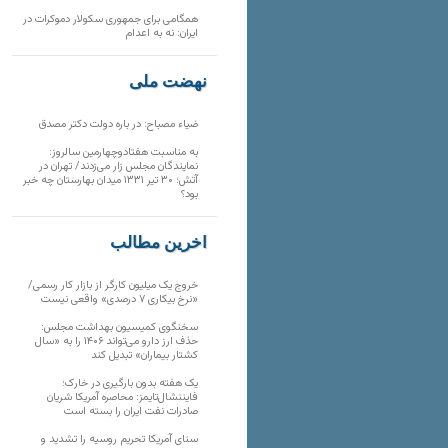
همگامی برای جمهوری سکولار دموکرات در
ایران: نه به اعدام
نهضت ملی
ضیاء مصباح: در باره دولت دکتر مصدق
به مناسبت هفتادوچهارمین سالروز:
نمایندگان مجلس زار می‌زدند/ تهران در
آتش؛ ۳۰ تیر ۱۳۳۱ میدان بهارستان چه خبر
بود؟
آخرین مطالب
خروج یک میلیون کارگر از بازار کار رسمی/
«نرخ بیکاری ۷ درصدی» واقعی نیست
سخنگوی کمیسیون بهداشت مجلس:
حذف ارز دارو می‌تواند ۱۴۰۶ را به «سال
کشتار بیماران» تبدیل کند
یک هفته بدون بارگیری در خارک؛
فایننشال‌تایمز: محاصره آمریکا شریان
صادرات نفت ایران را بسته است
سنای آمریکا تحریم روسیه را تشدید و