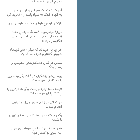
تحریم ایران را تمدید کرد
آمریکا یک شبکه صرافی رمزارز در امارات را
به اتهام کمک به سپاه پاسداران تحریم کرد
بازنشر: او مرغ طوفان بود و ما طوطی ایوان
دربارهٔ موضوعیتِ فلسفهٔ سیاسیِ کانت
(ترجمه از آلمانی) + متن آلمانی + متن
انگلیسی نوشته
خرازی چه می‌داند که دیگران نمی‌گویند؟؛
شورشِ گفتاری علیه نظم قدرت
سخن در قبال کشاکش‌های حکومتی بر
بستر جنگ
پیام روشن پزشکیان در گفت‌و‌گوی تصویری
با مرد نامرئی: من هستم!
لایحه صلح ترکیه چیست و آیا به درگیری با
پ‌ک‌ک پایان خواهد داد؟
دو زندانی در زندان های اردبیل و دزفول
اعدام شدند
رگبار پراکنده در نیمه شمالی استان تهران
تا شنبه
قدرت‌مندترین تلسکوپ خورشیدی جهان
چه چیزی را آشکار کرد؟