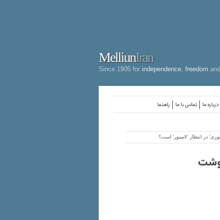
Melliun
Iran
Since 1905 for
independence
,
freedom
an
درباره ما
تماس با ما
راهنما
’ در انتظار ‘لامینور’ است؟
نوشت