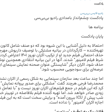
پادکست
رادیو فارسی بی‌بی‌سی
پادکست چشم‌انداز بامدادی رادیو بی‌بی‌سی
برنامه ها
پایان پادکست
احتمالا به دلیل آشنایی با این شیوه بود که دو صنف شامل کانون ک
تهیه‌کننده – کارگردانان در بیانیه مشترکی با توصیف داریوش مهرج
حذف احتمالی فیلم جدید او از 
شرط فیلم لامینور” شدند. آنها در این بیانیه انتقادی همچنین نوش
حذف شود، اکران دیگر “شایستگی عنوان صحنه نمایش سینمای ایران ر
عرصه‌ای برای سودجویی محسوب شود.”
اما چند ساعت بعد سازمان سینمایی به شکل رسمی از اکران نشدن ا
محمدرضا فرجی هرچند گفت “مشکلی برای صدور پروانه نمایش” این
کرد که این فیلم در جمع فیلم‌های اکران نوروز نیست و “با تعامل ت
زودی صادر خواهد شد. اما تهیه کننده فیلم بلافاصله در توییتر خ
شب پیش از ICU بیرون آمده” و برایش سخت است که به ای
اجازه اکران “لامینور” را نداده است.
فلاش
بک به توقیف ‘سنتوری’