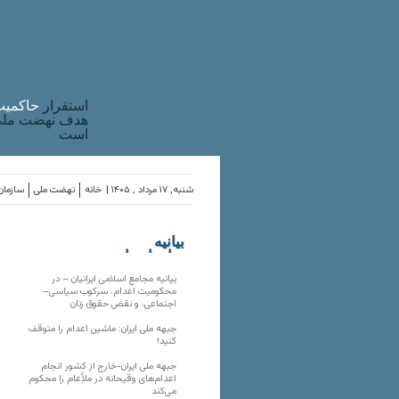
استقرار
حاکميت
هدف نهضت ملی 
است
شنبه, ۱۷ مرداد , ۱۴۰۵ |
خانه
نهضت ملی
سازمان‌
بیانیه
سازمان‌های
ملی
بیانیه مجامع اسلامی ایرانیان – در
محکومیت اعدام، سرکوب سیاسی–
اجتماعی، و نقض حقوق زنان
جبهه ملی ایران: ماشین اعدام را متوقف
کنید!
جبهه ملی ایران-خارج از کشور انجام
اعدام‌های وقیحانه در ملأِعام را محکوم
می‌کند