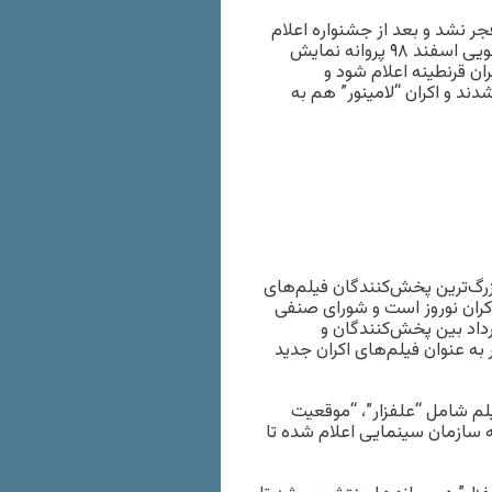
 نشد و بعد از جشنواره اعلام
شد در اکران نوروز ۱۳۹۹ روی پرده می‌رود. آخرین ساخته آقای مهرجویی اسفند ۹۸ پروانه نمایش
 شیوع ویروس کووید-۱۹ باعث شد فروردین ۹۹ در ایران قرنطینه اعلام شود و
ند و اکران “لامینور” هم به
زرگ‌ترین پخش‌کنندگان فیلم‌های
 اکران نوروز است و شورای صنفی
داد بین پخش‌کنندگان و
 به عنوان فیلم‌های اکران جدید
 شامل “علفزار”، “موقعیت
به سازمان سینمایی اعلام شده تا