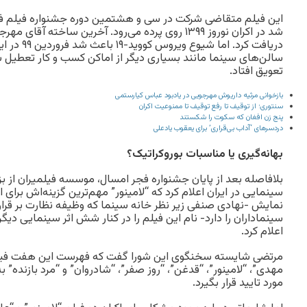
این فیلم متقاضی شرکت در سی و هشتمین دوره جشنواره فیلم فجر
دریافت کرد. اما
سالن‌های سینما مانند بسیاری دیگر از اماکن کسب و کار تعطیل شد
تعویق افتاد.
بازخوانی مرثیه داریوش مهرجویی در یادبود عباس کیارستمی
سنتوری؛ از توقیف تا رفع توقیف تا ممنوعیت اکران
پنج زن افغان که سکوت را شکستند
دردسرهای ‘آداب بی‌قراری’ برای یعقوب یادعلی
بهانه‌گیری یا مناسبات ب
و
روکراتیک؟
بلافاصله بعد از پایان جشنواره فجر امسال، موسسه فیلمیران از ب
سینمایی در ایران اعلام کرد که “لامینور” مهم‌ترین گزینه‌اش برای
نمایش -نهادی صنفی زیر نظر خانه سینما که وظیفه نظارت بر قرار
سینماداران را دارد- نام این فیلم را در کنار شش اثر سینمایی دیگر
اعلام کرد.
مرتضی شایسته سخنگوی این شورا گفت که فهرست این هفت فیلم
مهدی”، “لامینور”، “قدغن”، “روز صفر”، “شادروان” و “مرد بازنده” 
مورد تایید قرار بگیرد.