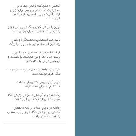
کاهش «خطرناک» ذخایر مهمات و
محدودیت قدرت هوایی؛ سی‌ان‌ان: ژنرال
ارشد آمریکا در پی راه خروج از جنگ با
ایران است
تهران با طولانی کردن جنگ در پی ضربه زدن
به ترامپ در انتخابات میان‌دوره‌ای است
تایید خبر استعفای محمدباقر ذوالقدر؛
پزشکیان استعفای دبیر شعام را نپذیرفت
از افاضات خرازی: ۵۰ هزار حزب اللهی
بریزند خیابان‌ها و بی حجاب‌ها را بکشند و
نیرو‌های دولتی را ناکار کنند!
عراقچی: توافق با عمان درباره مسیر موقت
تنگه هرمز نزدیک است
غریب‌آبادی: برخی کشورهای منطقه
مستقیم به ایران حمله کردند
یک کشتی در آب‌های عمان در نزدیکی تنگه
هرمز هدف پرتابه ناشناس قرار گرفت
حادثه در دریای عمان؛ بر پایه داده‌های
کشتیرانی، تردد در تنگه هرمز و باب‌المندب
به شدت کاهش یافت