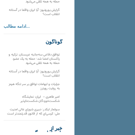
حمله به همه تلقی می‌شود
گزارش یورونیوز؛ آیا ایران واقعا در آستانه
انقلاب است؟
ادامه مطالب...
گوناگون
توافق دفاعی سه‌جانبه عربستان، ترکیه و
پاکستان امضا شد؛ حمله به یک عضو،
حمله به همه تلقی می‌شود
گزارش یورونیوز؛ آیا ایران واقعا در آستانه
انقلاب است؟
جزئیات و ابهامات توافق بر سر تنگه هرمز
به روایت رویترز
امیر طاهری – ایران: نمایشگاه
شکست‌خوردگان شکست‌ناپذیر
سولماز ایکدر: دبیری شورای عالی امنیت
ملی؛ کرسی‌ای که از قانون قدرتمندتر است
خبر از
تارنماهای دیگر