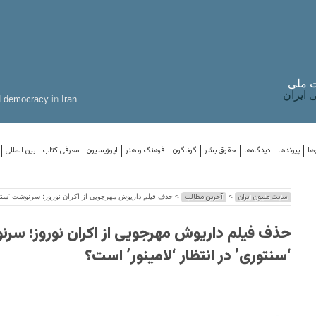
 ملی
ایران
d
democracy
in
Iran
ها
پیوندها
دیدگاه‌ها
حقوق بشر
گوناگون
فرهنگ و هنر
اپوزیسیون
معرفی کتاب
بین المللی
سایت ملیون ایران
آخرین مطالب
>
> حذف فیلم داریوش مهرجویی از اکران نوروز؛ سرنوشت ‘سنتوری
حذف فیلم داریوش مهرجویی از اکران نوروز؛ سر
‘سنتوری’ در انتظار ‘لامینور’ است؟