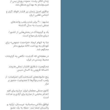
زندان لاکان رشت؛ حمزه درویش پس از
ضرب‌وشتم به بهداری منتقل شد
چاقوی اصیل زنجان زیر فشار فولاد گران و
اجناس تقلبی ارزان
مشهد؛ ۲۰ برابر شدن پلمب واحدهای
صنفی نسبت به سال گذشته
باد و گردوخاک در بخش‌هایی از کشور/
دریای مازندران مواج است
متا به اتهام ایجاد «مزاحمت عمومی» برای
کودکان به پرداخت ۵۶۷ میلیون دلار
محکوم شد
در هفته‌ای که گذشت؛ نگاهی به گزارشات
محیط زیستی در ایران
محکومیت شقایق افشار نجفی هنرمند
۱۸ساله قزوینی به ۹سال حبس
رنج خانواده‌های کشته‌شدگان اعتراضات؛ از
پلمب کسب‌وکارها تا ممنوعیت حضور بر
مزار
کانون صنفی معلمان ایران: مبارزه برای لغو
اعدام بخشی از مبارزه برای آزادی و عدالت
است
توافق دفاعی سه‌جانبه عربستان، ترکیه و
پاکستان امضا شد؛ حمله به یک عضو،