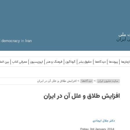
 ملی
ایران
d
democracy
in
Iran
زمان‌ها
پیوندها
دیدگاه‌ها
حقوق بشر
گوناگون
فرهنگ و هنر
اپوزیسیون
معرفی کتاب
بین المل
سایت ملیون ایران
دیدگاه‌ها
>
> افزايش طلاق و علل آن در ايران
افزايش طلاق و علل آن در ايران
دکتر جلال ایجادی
Friday, 3rd January, 2014