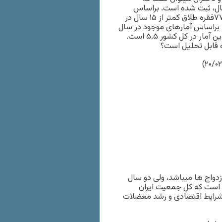
سن ازدواج آقايان در کشور ۲۷.۴ سال و در دختران ۲۲.۱ سال، ثبت شده است. براساس
آمارهای ارائه شده تعداد ۴۰ هزار و ۶۵۳ فقره ازدواج و يک هزار و ۷۷فقره طلاق کمتر از ۱۵ سال در
براساس آمارهای موجود در سال
۹۱ به ازای هر ۲.۹ ازدواج يک طلاق در تهران رخ داده است که البته اين آمار در کل کشور ۵.۵ است.
 قابل تحليل است؟
زايش تعداد ازدواج ها ميباشد، ولی دو سال
 است که کل جمعيت ايران
 شرايط اقتصادی و رشد معضلات