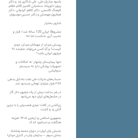
یادبود مبارزان ملی، علی شاکری زند و دکتر
پرویز داورپناه: سخنرانی کامبیز قائم مقام،
فرهنگ قاسمی، دکتر کاظم کردوانی، دکتر
همایون مهمنش و دکتر حسین موسویان
شاپور بختیار
مشروطۀ ایرانی 120 ساله شد/ فراز و
نشیب آری، شکست اما نه!
پرسش میدان از مهمانان میدان: مردم
کیست؟ و آیا کسی می‌تواند نماینده ۹۰
میلیون ایرانی باشد؟
تنها بیمارستان چابهار؛ نه امکانات و
تجهیزات پزشکی دارد نه سیستم
سرمایشی
حساب‌های شرکت ملی نفت به‌دلیل بدهی
۲۸۷ هزار میلیارد تومانی مسدود شد
در هر ساعت بیش از یک میلیون دلار گاز
در مشعل‌های ایران دود می‌شود
زن‌کشی در کلات؛ مردی همسرش را با بنزین
آتش زد و کشت
جمهوری اسلامی و اربعین ۱۴۰۵؛ هزینه
هنگفت و دستاورد اندک
جنبش زنان ایران در دوران محمدرضاشاه،
بخش سوم – سازمان زنان در کنترل مردان!