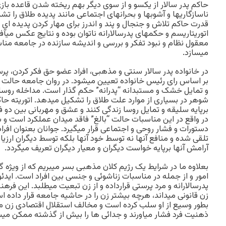
حاکم پدر سالار از يکسو و از سوی ديگر بهم ريخته شدن قاعده ب
ناسازگاريها و آشوبها و بحرانهای اجتماعی مانند پديده طلاق را 
قدرت حاکم تلاش و جنجال و پند و اندرز برای مهار کردن پديده ای 
اتوريتاريسم و حکمهای پدرسالارانه ناتوان بوده و نتايج عکس ميآفرين
معقول نظام و نبود تفکر و بررسی و انديشه سازنده در جامعه مناس
ميسازد.
در خانواده پدر سالار سنتی و مذهبی، افراد عضو حق فکر کردن، پ
بر اساس رای رئيس خانواده تعيين ميشود. در روان جامعه حالت
و تمايل خشک و مستبدانه “پدرانه” حکم گذار است. مداخله روسای
شوهر در بسياری از موارد علت طلاق را تشکيل ميدهد. اتوريته حاک
برپايه سليقه و تمايل روسا زندگی کنند و عشق و مهربانی بين دو فر
در واقع در اين مناسبات حالت “بالغ” فاقد ميدان عملکرد است و
دستورات و فشار روحی و اجتماعی قرار ميگيرد. جوانان بعنوان افرا
تلقی شده و منافع آنها نه توسط خود آنها بلکه توسط ديگران ارزي
آرامش آنها برپايه خواست ديگران و معيار ديگران تعريف ميگردد.
بعلاوه ما در شرايط يک رژيم کلان مذهبی بسر ميبريم که از ويژه 
امور و از جمله در مناسبات زناشوئی و جنسی بين افراد است. ايدئول
پدرسالارانه و مرد پرستی قرارداده و از زن تبعيت ميطلبد. اين فرهن
زن قانونی ميداند، هرچه بيشتر زن را در حاشيه جامعه قرار داده
بطور وسيع از او سلب کرده است و مخالف استقلال اقتصادی زن مي
ذهنيت فرد فشار مياورند و جدائی ها را بيش از گذشته ممکن ميس