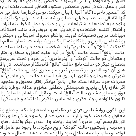
طلاق از چه عواملی ناشی ميشود؟ تخصص روانکاوی که توسط زيگمو
فکر و عملی که در ذهن منعکس ميشود اتفاقی نيست، بلکه اين پد
که “ضمير ناخود آگاه” آنها را بيان ميکند. برخی کردارها بنظر بی م
آنها اتفاقی نيستند و دارای معنا و ريشه ميباشند. برای درک آنها،
و توجه به نمادها و اشتباهات لپی و حرف و عمل ناخواسته افراد، ما
و آشکار کننده اختلافات و نارضايتی های درونی فرد مانند اختل
ميباشد. در پی تحقيقات فرويد، روانکاو معروف آمريکائی و مبتکر
روانشناسی بالينی و روانکاوانه، “اريک برن”، برآنست انسان سالم
“کودک”، “بالغ” و “پدرمادری” را در شخصيت خود دارد، اما تسلط و غ
حالت “بالغ” است. حالت “بالغ” در فرد، غلبه تعقل و منطق و رفتا
و متعادل دو حالت “کودک” و “پدرمادری” زير نفوذ و تحت سرپرستی
بمعنای ديگر دو حالت تابع حالت “بالغ” قانونگذار ميباشند. در وا
های آن دوحالت و نيز تصميم گيرنده و مجری نهايی، حالت “بالغ” 
شورش و هيجان و قانون ناپذيری فرد است و حالت “پدر مادری” مر
مقررات خود سرانه است، حال “بالغ” بيانگر رفتار معقول و سنجيد
اگر طلاق پايان پذيری همبستگی منطقی عشق و علاقه دو فرد باش
فوق و مغلوبه شدن حالت “بالغ” است و بقول “ابراهام ماسلو” روا
کانون خانواده پيوند فکری و احساس دلگرمی نداشته و وابستگی اش
اين الگوی روانشناسی فردی در مقياس جامعه زمانيکه اجتماع و ن
معقول و خردمند خود را از دست ميدهد از يکسو درشتی ها و رفتا
اتوريتاريسم “پدر مادری” افزايش يافته و از سوی ديگر واکنش ها
و مخرب و بلبشوی حالت “کودک” رايج ميگردد. با وجود دو عامل ات
قواعد و نظم، جامعه تعادل خود را از دست ميدهد. اعمال خشونت