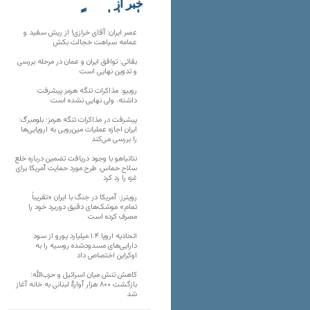
خبر از
تارنماهای دیگر
عصر ایران: آقای خرازی! از ریش سفید و
عمامه سیاهت خجالت بکش
بقائی: توافق ایران و عمان در مرحله بررسی
و تدوین نهایی است
روبیو: مذاکرات تنگه هرمز پیشرفت
داشته، ولی نهایی نشده است
پیشرفت در مذاکرات تنگه هرمز؛ بلومبرگ:
ایران اجازه عملیات مین‌روبی به اروپایی‌ها
را بررسی می‌کند
نتانیاهو با وجود دریافت تضمین درباره خلع
سلاح حماس، طرح مورد حمایت آمریکا برای
غزه را رد کرد
رویترز: آمریکا در جنگ با ایران «تقریباً
تمام» موشک‌های دقیق دوربرد خود را
مصرف کرده است
اتحادیه اروپا ۱.۴ میلیارد یورو از سود
دارایی‌های مسدودشده روسیه را به
اوکراین ‏اختصاص داد
کاهش تنش میان اسرائیل و حزب‌الله؛
بازگشت ۸۰۰ هزار آوارۀ لبنانی به خانه‌ آغاز
شد