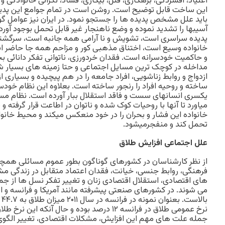
اعتياد، افسردگی، بزهکاری، قتل، بيکاری، فساد، نگرانی خانوادگی 
اين ساخت قابل توضيح است. روشن است در تمام جوامع اين پديده
بايد علل مشخص پديده ها را جستجو نمود. در ايران نيز عوامل گون
آسيبها را تشديد نموده و وضع ناهنجار غير قابل تحمل بوجود آور
پديده سراسری است، تشويش و نا آرامی همه جانبه است، سرگشت
خانواده وسيع است، اختناق مذهبی کور و مزاحم همه جا حاضر ا
و حاکميت خودسرانه است. فقدان خردورزی، ناتوانی تفکر دانائی
مداخله در کوچک ترين مسايل اجتماعی و حتا زمينه های بسيا
ازدواج و روابط زناشويی، افراد جامعه را در هم پيچيده و بسياری از
ساخته و روحيه افراد را رنجور ساخته است. بعلاوه اين نظام خودس
يکسری انسانهای سست و فاقد استقلال ببار آورده است. نظام مس
مياورد تا آنها با روحيات کوک شده و ناتوان در اطاعت قرار گرفته 
خانواده اين فشار و بحران را در خود منعکس ميکند و محيط خانوا
تحمل کند و منفجرميشود.
علل اجتماعی افزايش طلاق
از نظر کارشناسان در کشورهای گوناگون بطور عموم مسائلی همچ
فرهنگی، روابط جنسی، خيانت، فقدان اعتماد متقابل در زندگی م
های اقتصادی، استقلال اقتصادی زنان و تغيير تفکر نسل ها از 
می شوند. در کشورهای صنعتی پيشرفته مانند آمريکا و فرانسه و 
با
جمله علت های مهم اين افزايش، مشکلات اقتصادی، تغيير الگو