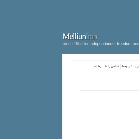
Melliun
Iran
Since 1905 for
independence
,
freedom
an
لی
درباره ما
تماس با ما
راهنما