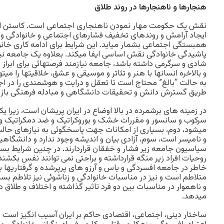
هنجارها و ناهنجارها در روند طلاق
نقش يک حکومت مهار نمودن ناهنجاری اجتماعی است. کاستن از نا
ايجاد آرامش و روندهای تخفيف فشارهای اجتماعی و خانوادگی و ف
همبستگی اجتماعی بشمار ميايد. اين شرايط برای ادامه کاری خانو
پاشيدگی خانوادگی نقش اساسی ايفا ميکند. بعلاوه يک جامعه ني
شادی و سرگرمی داشته باشد، جامعه نيازمند فرصتهائی برای ابرا
و بالاخره انسانها با هنر و تئاتر و موسيقی و عشق، خلاقيتها را مي
به حالت “بالغ” محتاج است تا تعقل و درايت و هوشمندی را در اجت
طريق گسترش دانش و تحقيقات دانشگاهی و مبادله فرهنگی باز و 
در زمينه های برشمرده در بالا اوضاع در ايران پريشان است، زيرا
سرکوب و سانسور و مقررات خشک و بوروکراتيک و ضد دمکراتيک و ا
ميشود، دوم، بسياری از امکانات جهت پاسخگوئی به نيازهای حا
و ناميسر است، سوم، آزادی بيان و انديشه وجود ندارد و دانشگاهي
سياسيون جامعه زير فشار و خفقان قراردارند. در چنين شرايط بست
روحيات افراد زير منگه قرارداشته و براحتی نمی توانند نفس بکشن
خاطر در جامعه افسردگی و ياس و آرزو های پرپرشده و گرفتاريها ب
متلاطم است و نيز در مناسبات خانوادگی و زناشوئی نيز تلاطم بس
و ناهموار در مناسبات بين دو فرد تاثير گذاشته و اختلاف و طلاق 
ميدهد.
ساختار دينی، اجتماعی، اقتصادی حاکم بر ايران آسيب انگيز اس