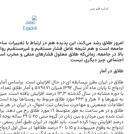
اندازه قلم متن
امروز طلاق رشد می‌کند، اين پديده هم در ارتباط با تغييرات سا
جامعه است و هم نتيجه عامل فشار مستقيم و غيرمستقيم روانی
بالا در جامعه. زمانی‌که طلاق معلول فشارهای منفی و مخرب ا
اجتماعی چيز ديگری نيست
طلاق در آمار
طلاق در ايران بطرز بيسابقه ای در حال افزايش است. براساس آمار 
به شهرها و ۷ هزار و ۶۶۳ مورد طلاق مربوط به روستاها 
طلاق و در هر ساعت به طور متوسط ١٦ مورد 
طلاق در تهران تشکيل می شود. درباره ميانگين سن ازدواج پسران 