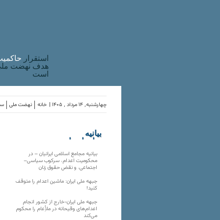
استقرار
حاکميت
هدف نهضت ملی 
است
چهارشنبه, ۱۴ مرداد , ۱۴۰۵ |
خانه
نهضت ملی
سا
بیانیه
سازمان‌های
ملی
بیانیه مجامع اسلامی ایرانیان – در
محکومیت اعدام، سرکوب سیاسی–
اجتماعی، و نقض حقوق زنان
جبهه ملی ایران: ماشین اعدام را متوقف
کنید!
جبهه ملی ایران-خارج از کشور انجام
اعدام‌های وقیحانه در ملأِعام را محکوم
می‌کند