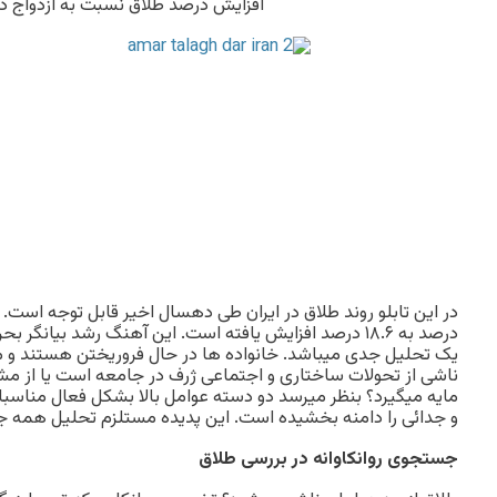
افزايش درصد طلاق نسبت به ازدواج در 
درصد به ۱۸.۶ درصد افزايش يافته است. اين آهنگ رشد بيانگر
يک تحليل جدی ميباشد. خانواده ها در حال فروريختن هستند و م
ناشی از تحولات ساختاری و اجتماعی ژرف در جامعه است يا از مش
مايه ميگيرد؟ بنظر ميرسد دو دسته عوامل بالا بشکل فعال مناسبا
و جدائی را دامنه بخشيده است. اين پديده مستلزم تحليل همه جا
جستجوی روانکاوانه در بررسی طلاق