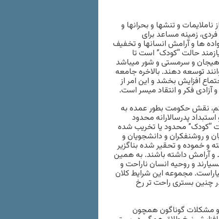
ملايمات و تنشها و بحرانها و
ردی، زمينه مساعد برای
اده ها و آرامش انسانها و تخفيف
ازمند حالت “کودک” است تا
ز هيجان و سرمستی و شور ميباشد
توانند توسعه دهند. بالاخره جامعه
ماع افزايش بخشد و اين امر از
آزادی فکر و انتقاد ميسر است.
 يکم، نقش حکومت بطور عمده به
ستبداد پدرسالارانه محدود
لت “کودک” محدود يا تخريب شده
ان و روشنفکران و دانشجويان و
ه و خموده و تحقير شده بناگزير
د و آرامش داشته باشند. به همين
سيارند و روحيه انسان ناراحت و
ياراست. مجموعه اين شرايط کلان
در چنين بستری راحت تر رخ
ت و مشکلات گوناگون همچون