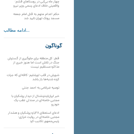
چهار ماه بی‌آبی در روستاهای قشم؛
واقعیتی خلاف ادعای رسمی وزیر نیرو
حکم اعدام متهم به قتل امام جمعه
مسجد پونک تهران تایید شد
ادامه مطالب...
گوناگون
قطر: کل منطقه برای جلوگیری از گسترش
جنگ در تلاش است اما هنوز خبری از
مذاکره مستقیم نیست
شورش در قلب اورشلیم؛ کافه‌ای که جرات
کرده شنبه‌ها باز باشد
توصیه ضرغامی به احمد جنتی
خبر ایران‌اینترنشنال از دیدار پزشکیان با
مجتبی خامنه‌ای در صندلی عقب یک
خودرو
ادعای استعفای ۲۸باره پزشکیان و هشدار
مجتبی خامنه‌ای در روایت خرازی؛
رئیس‌جمهور تکذیب کرد