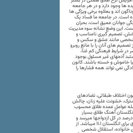
و افزايش نرخ طلاق همگی در بستر
 ها وجود دارد و در هر جامعه
اگون اند و بعلاوه برخی ويژگی ها
ده است. در جامعه ما فساد يک
گی جوانان عميق است، بحران
ست. اين وضع نشانه سوء مديريت
 بخش، تصميم گيری نامناسب و
ر شخصی مانند عشق و سکس و
 تصميم های آنان را با مانع روبرو
ر در شرايط فرهنگی کم غنا،
تبد آدمهای غير مسئول بوجود
و يا خاموش و خسته باشند. کانون
دگی نمی تواند همه فشارها را
ون اختلاف طبقاتی، تضادهای
شترک، خشونت عليه زنان، چالش
جمله عوامل عمده طلاق محسوب
انگلستان آهنگ طلاق بسيار
لاست. بعنوان نمونه در فرانسه در سال ۲۰۱۱ ميزان طلاق به ۴۴.۷ درصد در کل ازدواجها ميرسد و
نرخ عمومی طلاق در فرانسه ۱۲ درصد بوده و حال آنکه اين نرخ طلاق برای انگلستان ۱۱.۱ ميباشد. از
ی خانواده، استقلال شخصی