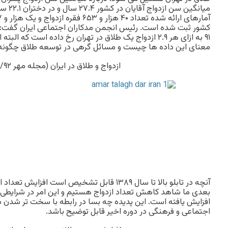
ميانگين 
کشور ثبت شده است. رئيس انجمن مدکاران اجتماعی ايران گفت: 
معنای اين داده ها چيست و مسائل گرهی در توسعه طلاق چگونه
ازدواج و طلاق در ايران (مجله مهر ۲۰/۰۲/۹۲)
آنچه در تابلو بالا تا سال ۱۳۸۹ قابل تشخيص است اف
بعدی ما شاهد کاهش تعداد ازدواج هستيم و اين امر در شرايطی
افزايش يافته است. اين پديده چه بسا در رابطه با سخت تر شدن
اجتماعی و فرهنگی در دوره اخير قابل توضيح باشد.