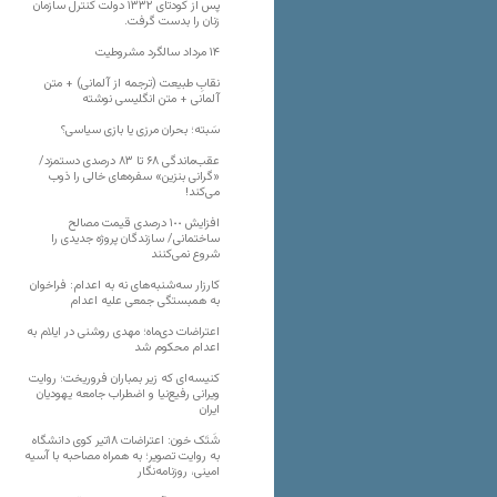
پس از کودتای ۱۳۳۲ دولت کنترل سازمان
زنان را بدست گرفت.
۱۴ مرداد سالگرد مشروطیت
نقابِ طبیعت (ترجمه از آلمانی) + متن
آلمانی + متن انگلیسی نوشته
سَبته؛ بحران مرزی یا بازی سیاسی؟
عقب‌ماندگی ۶۸ تا ۸۳ درصدی دستمزد/
«گرانی بنزین» سفره‌های خالی را ذوب
می‌کند!
افزایش ١٠٠ درصدی قیمت مصالح
ساختمانی/ سازندگان پروژه جدیدی را
شروع نمی‌کنند
کارزار سه‌شنبه‌های نه به اعدام: فراخوان
به همبستگی جمعی علیه اعدام
اعتراضات دی‌ماه؛ مهدی روشنی در ایلام به
اعدام محکوم شد
کنیسه‌ای که زیر بمباران فروریخت؛ روایت
ویرانی رفیع‌نیا و اضطراب جامعه یهودیان
ایران
شَتَک خون: اعتراضات ۱۸تیر کوی دانشگاه
به روایت تصویر؛ به همراه مصاحبه با آسیه
امینی، روزنامه‌نگار