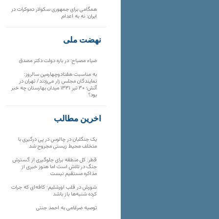
همگامی برای جمهوری سکولار دموکرات در
ایران: نه به اعدام
نهضت ملی
ضیاء مصباح: در باره دولت دکتر مصدق
به مناسبت هفتادوچهارمین سالروز:
نمایندگان مجلس زار می‌زدند/ تهران در
آتش؛ ۳۰ تیر ۱۳۳۱ میدان بهارستان چه خبر
بود؟
آخرین مطالب
یک جنگلبان در چالوس در پی درگیری با
متخلف محیط زیستی مجروح شد
قطر: کل منطقه برای جلوگیری از گسترش
جنگ در تلاش است اما هنوز خبری از
مذاکره مستقیم نیست
شورش در قلب اورشلیم؛ کافه‌ای که جرات
کرده شنبه‌ها باز باشد
توصیه ضرغامی به احمد جنتی