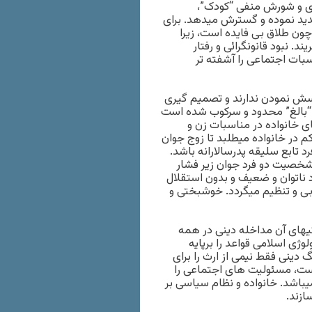
ازی و شورش منفی “کودک”،
تشديد نموده و گسترش ميدهد. برای
چون طلاق بی فايده است، زيرا
د. نبود قانونگرائی و رفتار
بات اجتماعی را آشفته تر
رسش نمودن ندارند و تصميم گيری
 “بالغ” محدود و سرکوب شده است
 خانواده در مناسبات زن و
م در خانواده ميطلبد تا زوج جوان
د تابع سليقه پدرسالارانه باشد.
 شخصيت دو فرد جوان زير فشار
د ناتوان و ضعيف و بدون استقلال
ابی و تنظيم ميگردد. خوشبختی و
گيهای آن مداخله دينی در همه
وژی اسلامی قواعد را برپايه
گ دينی فقط نيمی از ارث را برای
 است، مسئوليت های اجتماعی را
باشد. خانواده و نظام سياسی بر
ازند.