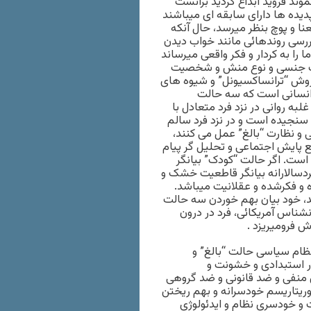
ند فرويد ابداع گرديد برآنست
يده ها دارای سابقه ای ميباشند
عنا و پوچ بنظر ميرسد، حال آنکه
 بررسی روندهائی مانند خواب ديدن
 را به کردار و فکر واقعی ميرساند
افات جنسی و نوع منش و شخصيت
 روش “ترانساکسيونل” و شيوه های
، انسانی است که سه حالت
لبه روانی در نزد فرد متعادل با
ر سنجيده است و در نزد فرد سالم
 و نظارت “بالغ” عمل می کنند،
قع پايش اجتماعی و تحليل گر پيام
است. اگر حالت “کودک” بيانگر
دسالارانه بيانگر قاطعيت خشک و
ه و فکرشده و عقلانيت ميباشد.
د، خود بيان بهم خوردن سه حالت
نشناس آمريکائی، فرد در درون
 فروميريزد .
ظام سياسی حالت “بالغ” و
ر استبدادی و خشونت و
ی منفی و ضد قانونی و ضد گروهی
وريتاريسم خودسرانه و بهم ريختن
 و خودسری نظام و ايدئولوژی