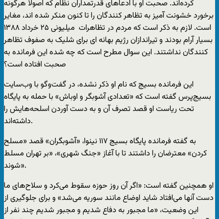
کرده‌اند. صحبت او با ادعاهای قدرتمداران نظام که اصولا هرگونه
برخورد خشونت آمیز به تظاهر کنندگان را تا کنون منکر شده اند، مغایر
است. لازم به ذکر است که مردم در تظاهرات میلیونی ۲۵ خرداد ۱۳۸۸
بسیار آرام بودند و تیراندازان رژیم بهانه ای برای شلیک به صفوف تظاهر
کنندگان نداشتند. این سوال مطرح است که چه شده این فرمانده به
صحبت افتاده است؟
اين فرمانده بسيج که نام او ذکر نشده، در گفت‌وگو با وب‌سايت
بسيج‌پرس گفته است که «تعدادی آشوبگر و اوباش» با حمله به پايگاه
تحت رياست او قصد تصرف آن و به دست آوردن اسلحه‌هايش را
داشته‌اند.
به گفته فرمانده پايگاه بسيج ۱۱۷ نينوا، «آشوبگران» قصد «مسلح
کردن» معترضان را داشتند تا با آغاز «جنگ شهری»، «بر تهران مسلط
شوند».
او همچنین گفته است: «اگر آن روز حوزه سقوط می‌کرد و سلاح‌های ما
دست آنها می‌افتاد شايد اوضاع مانند سوريه می‌شد» و برای جلوگيری از
اين وضعيت، «ما مجبور به دفاع شديم و مجبور شديم چند نفر از