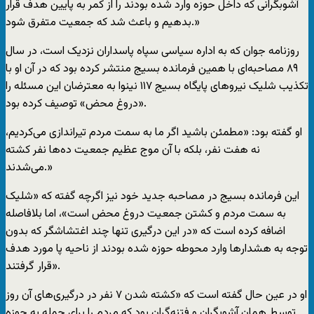
آشوبگرانی که داخل حوزه وارد شده بودند را از کمر به پايين هدف قرار
بدهيم و باعث شد که جمعيت متفرق شود.»
روزنامه جوان که به اداره سياسی سپاه پاسداران نزديک است، در سال
۸۹ مصاحبه‌ای با همين فرمانده بسيج منتشر کرده بود که در آن او با
تکذيب شليک نيروهای پايگاه بسيج ۱۱۷ نينوا به معترضان اين مسئله را
«دروغ محض» توصيف کرده بود.
او گفته بود: «مطمئن باشيد اگر ما به سمت مردم تيراندازی می‌کرديم،
نه هفت نفر، بلکه با آن موج عظيم جمعيت ده‌ها نفر کشته
می‌شدند.»
اين فرمانده بسيج در مصاحبه جديد خود نيز اگرچه گفته که «شليک
به سمت مردم و کشتن جمعيت دروغ محض است»، اما بلافاصله
اضافه کرده است که «در اين درگيری تنها چند اغتشاشگر که بدون
توجه به هشدارها وارد محوطه حوزه شده بودند از ناحيه پا مورد هدف
قرار گرفتند».
او در عين حال گفته است که «کشته شدن ۷ نفر در درگيری‌های آن روز
توسط همان آشوبگران و فتنه‌گران بود که مردم را برای حمله به حوزه