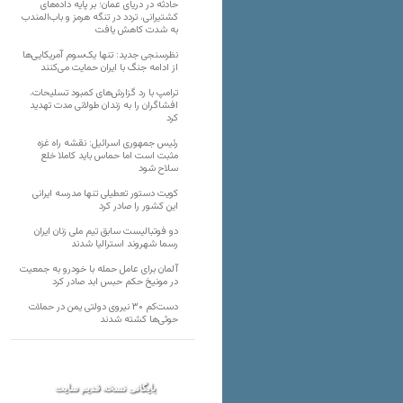
حادثه در دریای عمان؛ بر پایه داده‌های
کشتیرانی، تردد در تنگه هرمز و باب‌المندب
به شدت کاهش یافت
نظرسنجی جدید: تنها یک‌سوم آمریکایی‌ها
از ادامه جنگ با ایران حمایت می‌کنند
ترامپ با رد گزارش‌های کمبود تسلیحات،
افشاگران را به زندان طولانی مدت تهدید
کرد
رئیس‌ جمهوری اسرائیل: نقشه راه غزه
مثبت است اما حماس باید کاملا خلع
سلاح شود
کویت دستور تعطیلی تنها مدرسه ایرانی
این کشور را صادر کرد
دو فوتبالیست سابق تیم ملی زنان ایران
رسما شهروند استرالیا شدند
آلمان برای عامل حمله با خودرو به جمعیت
در مونیخ حکم حبس ابد صادر کرد
دست‌کم ۳۰ نیروی دولتی یمن در حملات
حوثی‌ها کشته شدند
بایگانی نسخه قدیم سایت