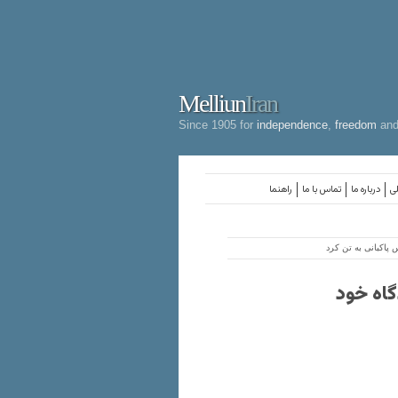
Melliun
Iran
Since 1905 for
independence
,
freedom
an
لی
درباره ما
تماس با ما
راهنما
پاکبانی به تن کرد
گاه خود