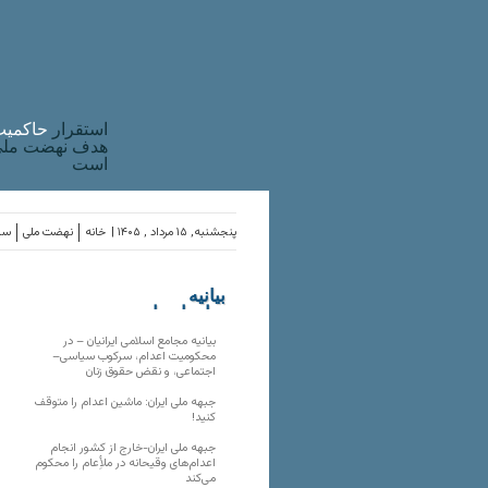
استقرار
حاکميت
هدف نهضت ملی 
است
پنجشنبه, ۱۵ مرداد , ۱۴۰۵ |
خانه
نهضت ملی
ساز
بیانیه
سازمان‌های
ملی
بیانیه مجامع اسلامی ایرانیان – در
محکومیت اعدام، سرکوب سیاسی–
اجتماعی، و نقض حقوق زنان
جبهه ملی ایران: ماشین اعدام را متوقف
کنید!
جبهه ملی ایران-خارج از کشور انجام
اعدام‌های وقیحانه در ملأِعام را محکوم
می‌کند