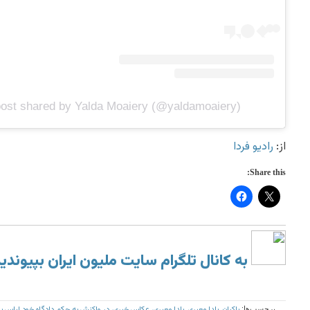
post shared by Yalda Moaiery (@yaldamoaiery)
از:
رادیو فردا
Share this:
به کانال تلگرام سایت ملیون ایران بپیوندی
پاکبان‌
یلدا معیری
یلدا معیری، عکاس خبری، در واکنش به حکم دادگاه خود لباس پاک
برچسب‌ها:
,
,