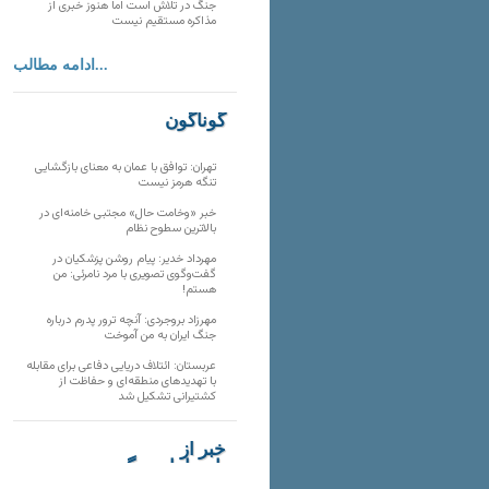
جنگ در تلاش است اما هنوز خبری از
مذاکره مستقیم نیست
ادامه مطالب...
گوناگون
تهران: توافق با عمان به معنای بازگشایی
تنگه هرمز نیست
خبر «وخامت حال» مجتبی خامنه‌ای در
بالاترین سطوح نظام
مهرداد خدیر: پیام روشن پزشکیان در
گفت‌و‌گوی تصویری با مرد نامرئی: من
هستم!
مهرزاد بروجردی: آنچه ترور پدرم درباره
جنگ ایران به من آموخت
عربستان: ائتلاف دریایی دفاعی برای مقابله
با تهدیدهای منطقه‌ای و حفاظت از
کشتیرانی تشکیل شد
خبر از
تارنماهای دیگر