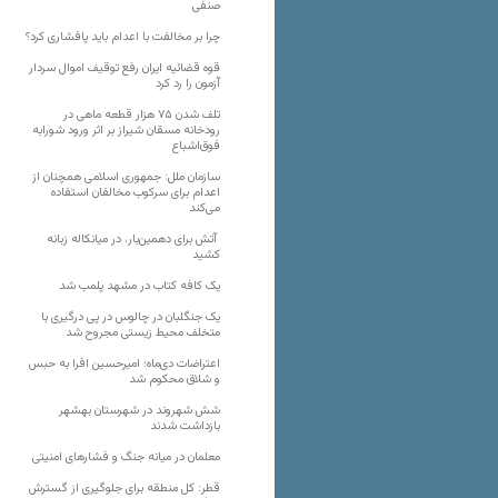
صنفی
چرا بر مخالفت با اعدام باید پافشاری کرد؟
قوه قضائیه ایران رفع توقیف اموال سردار
آزمون را رد کرد
تلف شدن ۷۵ هزار قطعه ماهی در
رودخانه مسقان شیراز بر اثر ورود شورابه
فوق‌اشباع
سازمان ملل: جمهوری اسلامی همچنان از
اعدام برای سرکوب مخالفان استفاده
می‌کند
آتش برای دهمین‌بار، در میانکاله زبانه
کشید
یک کافه کتاب در مشهد پلمب شد
یک جنگلبان در چالوس در پی درگیری با
متخلف محیط زیستی مجروح شد
اعتراضات دی‌ماه؛ امیرحسین افرا به حبس
و شلاق محکوم شد
شش شهروند در شهرستان بهشهر
بازداشت شدند
معلمان در میانه جنگ و فشارهای امنیتی
قطر: کل منطقه برای جلوگیری از گسترش