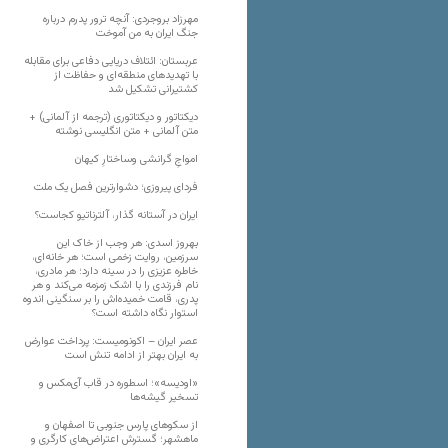
مهرزاد بروجردی: آنچه ترور پدرم درباره
جنگ ایران به من آموخت
عربستان: ائتلاف دریایی دفاعی برای مقابله
با تهدیدهای منطقه‌ای و حفاظت از
کشتیرانی تشکیل شد
دیکتاتور و دیکتاتوری (ترجمه از آلمانی) +
متن آلمانی + متن انگلیسی نوشته
‌امواجِ گرانشی وساختارِ کیهان
فردای پیروزی؛ دشوارترین فصل یک ملت
ایران در آستانه گذار، آلترناتیو کجاست؟
بهروز اسدی: هر وجب از خاک‌ این
سرزمین، روایت زخمی است؛ هر خانه‌ای،
خاطره عزیزی را در سینه دارد؛ هر مادری،
نام فرزندی را با اشک زمزمه می‌کند و هر
پدری، قامت خمیده‌اش را بر سنگینی اندوه
استوار نگاه داشته است؟
عصر ایران – اکونومیست: پرداخت عوارض
به ایران بهتر از ادامه تنش است
«اودیسه»؛ اسطوره در قاب آی‌مکس و
تسخیر گیشه‌ها
از سکوهای پارس جنوبی تا اصفهان و
ماهشهر؛ گسترش اعتراض‌های کارگری و