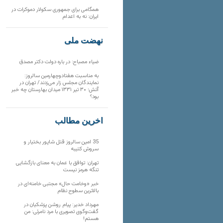
همگامی برای جمهوری سکولار دموکرات در
ایران: نه به اعدام
نهضت ملی
ضیاء مصباح: در باره دولت دکتر مصدق
به مناسبت هفتادوچهارمین سالروز:
نمایندگان مجلس زار می‌زدند/ تهران در
آتش؛ ۳۰ تیر ۱۳۳۱ میدان بهارستان چه خبر
بود؟
آخرین مطالب
35 امین سالروز قتل شاپور بختیار و
سروش کتیبه
تهران: توافق با عمان به معنای بازگشایی
تنگه هرمز نیست
خبر «وخامت حال» مجتبی خامنه‌ای در
بالاترین سطوح نظام
مهرداد خدیر: پیام روشن پزشکیان در
گفت‌و‌گوی تصویری با مرد نامرئی: من
هستم!