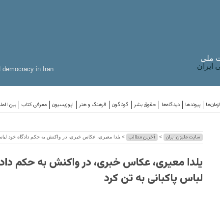
 ملی
ایران
d
democracy
in
Iran
مان‌ها
پیوندها
دیدگاه‌ها
حقوق بشر
گوناگون
فرهنگ و هنر
اپوزیسیون
معرفی کتاب
بین المل
سایت ملیون ایران
آخرین مطالب
>
> یلدا معیری، عکاس خبری، در واکنش به حکم دادگاه خود لباس 
یلدا معیری، عکاس خبری، در واکنش به حکم داد
لباس پاکبانی به تن کرد