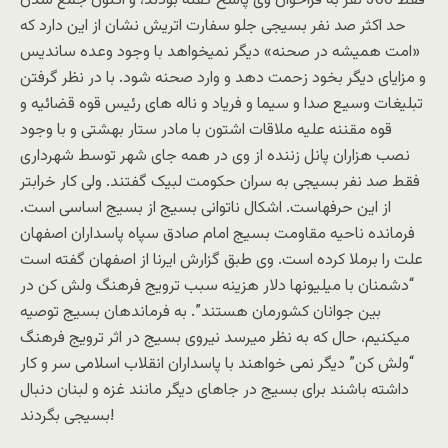
فقط 300 نفر به فراخوان وی پاسخ گفته بودند، و اکنون جمع شدن
حد اکثر صد نفر بسیجی جلو سفارت اتریش نشان از این دارد که
«امت هميشه در صحنه» دیگر نمیخواهد با وجود وعده ساندیس
و مزایای دیگر بخود زحمت دهد و وارد صحنه شود. با در نظر گرفتن
تبلیغات وسیع صدا و سیما و فریاد و ناله های رئیس قوه قضائیه و
قوه مقننه علیه ملاقات اشتون با مادر ستار بهشتی و با وجود
نصب هزاران پانل زننده از وی در همه جای شهر توسط شهرداری
فقط صد نفر بسیجی به سران حکومت لبیک گفتند. ولی کار خرابتر
از این حرفهاست. اشکال ناتوانی بسیج از بسیج اساسی است.
فرمانده ناحیه مقاومت بسیج امام صادق سپاه پاسداران اصفهان
علت را برملا کرده است. وی طبق گزارش ایرنا از اصفهان گفته است
“دشمنان با میلیونها دلار هزینه سبب ترويج فرهنگ ولش کن در
بین جوانان کشورمان هستند”. به فرماندهان بسیج توصیه
میکنیم، حال که به نظر میرسد نیروی بسیج در اثر ترویج فرهنگ
“ولش کن” دیگر نمی خواهند با پاسداران انقلاب اسلامی سر و کار
داشته باشند برای بسیج در جاهای دیگر مانند غزه و لبنان دنبال
بسیجی بگردند!