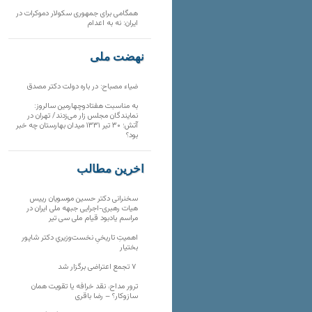
همگامی برای جمهوری سکولار دموکرات در
ایران: نه به اعدام
نهضت ملی
ضیاء مصباح: در باره دولت دکتر مصدق
به مناسبت هفتادوچهارمین سالروز:
نمایندگان مجلس زار می‌زدند/ تهران در
آتش؛ ۳۰ تیر ۱۳۳۱ میدان بهارستان چه خبر
بود؟
آخرین مطالب
سخنرانی دکتر حسین موسویان رییس
هیات رهبری-اجرایی جبهه ملی ایران در
مراسم یادبود قیام ملی سی تیر
اهمیتِ تاریخیِ نخست‌وزیریِ دکتر شاپور
بختیار
۷ تجمع اعتراضی برگزار شد
ترور مداح، نقد خرافه یا تقویت همان
سازوکار؟ – رضا باقری