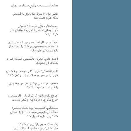
هشدار نسبت به وفوع تندباد در تهران
عصر ایران: ۶ شرط ایران برای بازگشایی
تنگه هرمز اعلام شد
محمدباقر خرازی کیست؟ «خودیِ
دردسرسازی» که با تکذیب خامنه‌ای هم
کوتاه نیامد
عبدالرحمن الراشد: جمهوری اسلامی ایران
در محاصره سه‌جبهه‌ای؛ شکل‌گیری آرایش
تازه قدرت در خاورمیانه
احمد علوی: بحران جانشینی، غیبت رهبر و
شکاف در حکومت
ناصر اعتمادی: طرح ناکام موساد: چه کسی
قرار بود جمهوری اسلامی را سرنگون کند؟
حسین عرب: دریای خزر؛ مجلس چه چیزی
را قرار است تصویب کند؟
خروج یک میلیون کارگر از بازار کار رسمی/
«نرخ بیکاری ۷ درصدی» واقعی نیست
سخنگوی کمیسیون بهداشت مجلس:
حذف ارز دارو می‌تواند ۱۴۰۶ را به «سال
کشتار بیماران» تبدیل کند
یک هفته بدون بارگیری در خارک؛
فایننشال‌تایمز: محاصره آمریکا شریان