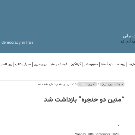
 ملی
ایران
d
democracy
in
Iran
ان‌ها
پیوندها
دیدگاه‌ها
حقوق بشر
گوناگون
فرهنگ و هنر
اپوزیسیون
معرفی کتاب
بین المللی
سایت ملیون ایران
آخرین مطالب
>
> “متین دو حنجره” بازداشت شد
“متین دو حنجره” بازداشت شد
-
Monday, 18th September, 2023