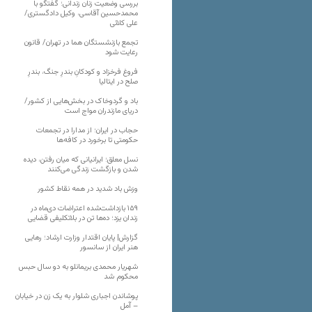
بررسی وضعیت زنان زندانی؛ گفتگو با
محمدحسین آقاسی، وکیل دادگستری/
علی کلائی
تجمع بازنشستگان هما در تهران/ قانون
رعایت شود
فروغ فرخزاد و کودکانِ بندرِ جنگ، بندرِ
صلح در ایتالیا
باد و گردوخاک در بخش‌هایی از کشور/
دریای مازندران مواج است
حجاب در ایران؛ از مدارا در تجمعات
حکومتی تا برخورد در کافه‌ها
نسل معلق؛ ایرانیانی که میان رفتن، دیده
شدن و بازگشت زندگی می‌کنند
وزش باد شدید در همه نقاط کشور
۱۵۹ بازداشت‌شده اعتراضات دی‌ماه در
زندان یزد؛ ده‌ها تن در بلاتکلیفی قضایی
گزارش| پایان اقتدار وزارت ارشاد؛ رهایی
هنر ایران از سانسور
شهریار محمدی بریمانلو به دو سال حبس
محکوم شد
پوشاندن اجباری شلوار به یک زن در خیابان
– آمل