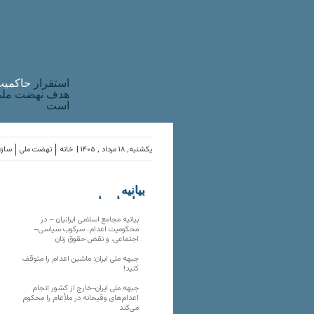
استقرار
حاکميت
هدف نهضت ملی 
است
یکشنبه, ۱۸ مرداد , ۱۴۰۵ |
خانه
نهضت ملی
سازم
بیانیه
سازمان‌های
ملی
بیانیه مجامع اسلامی ایرانیان – در
محکومیت اعدام، سرکوب سیاسی–
اجتماعی، و نقض حقوق زنان
جبهه ملی ایران: ماشین اعدام را متوقف
کنید!
جبهه ملی ایران-خارج از کشور انجام
اعدام‌های وقیحانه در ملأِعام را محکوم
می‌کند