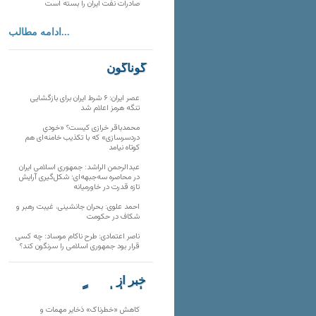
صادرات نفت ایران را بسته است
ادامه مطالب...
گوناگون
عصر ایران: ۶ شرط ایران برای بازگشایی
تنگه هرمز اعلام شد
محمدباقر خرازی کیست؟ «خودیِ
دردسرسازی» که با تکذیب خامنه‌ای هم
کوتاه نیامد
عبدالرحمن الراشد: جمهوری اسلامی ایران
در محاصره سه‌جبهه‌ای؛ شکل‌گیری آرایش
تازه قدرت در خاورمیانه
احمد علوی: بحران جانشینی، غیبت رهبر و
شکاف در حکومت
ناصر اعتمادی: طرح ناکام موساد: چه کسی
قرار بود جمهوری اسلامی را سرنگون کند؟
خبر از
تارنماهای دیگر
کاهش «خطرناک» ذخایر مهمات و