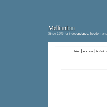
Melliun
Iran
Since 1905 for
independence
,
freedom
an
درباره ما
تماس با ما
راهنما