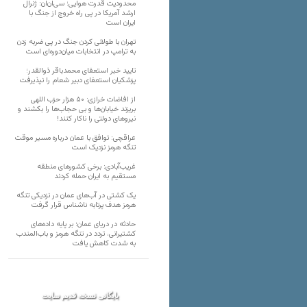
محدودیت قدرت هوایی؛ سی‌ان‌ان: ژنرال
ارشد آمریکا در پی راه خروج از جنگ با
ایران است
تهران با طولانی کردن جنگ در پی ضربه زدن
به ترامپ در انتخابات میان‌دوره‌ای است
تایید خبر استعفای محمدباقر ذوالقدر؛
پزشکیان استعفای دبیر شعام را نپذیرفت
از افاضات خرازی: ۵۰ هزار حزب اللهی
بریزند خیابان‌ها و بی حجاب‌ها را بکشند و
نیرو‌های دولتی را ناکار کنند!
عراقچی: توافق با عمان درباره مسیر موقت
تنگه هرمز نزدیک است
غریب‌آبادی: برخی کشورهای منطقه
مستقیم به ایران حمله کردند
یک کشتی در آب‌های عمان در نزدیکی تنگه
هرمز هدف پرتابه ناشناس قرار گرفت
حادثه در دریای عمان؛ بر پایه داده‌های
کشتیرانی، تردد در تنگه هرمز و باب‌المندب
به شدت کاهش یافت
بایگانی نسخه قدیم سایت