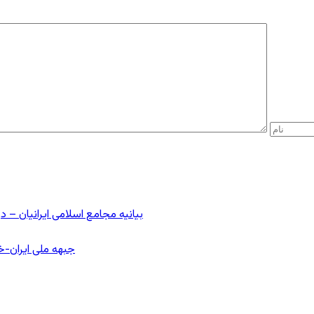
بیانیه مجامع اسلامی ایرانیان 
جبهه ملی ایران-خا