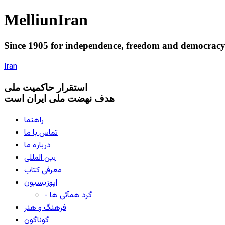
Melliun
Iran
Since 1905 for
independence
,
freedom
and
democrac
Iran
استقرار
حاکميت ملی
هدف نهضت ملی ایران است
راهنما
تماس با ما
درباره ما
بین المللی
معرفی کتاب
اپوزیسیون
- گرد همآئی ها
فرهنگ و هنر
گوناگون