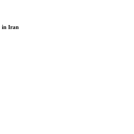
y
in
Iran