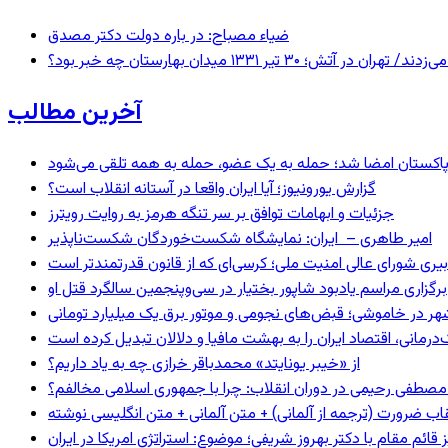
ضیاء مصباح: در باره دولت دکتر مصدق
 ۱۳۳۱ میدان بهارستان چه خبر بود؟
آخرین مطالب
و پاکستان امضا شد؛ حمله به یک عضو، حمله به همه تلقی می‌شود
گزارش یورونیوز؛ آیا ایران واقعا در آستانه انقلاب است؟
جزئیات و ابهامات توافق بر سر تنگه هرمز به روایت رویترز
امیر طاهری – ایران: نمایشگاه شکست‌خوردگان شکست‌ناپذیر
بیری شورای عالی امنیت ملی؛ کرسی‌ای که از قانون قدرتمندتر است
برگزاری مراسم یادبود شاپور بختیار در سی‌وپنجمین سالگرد قتل او
هر در خاموشی؛ قبض‌های نجومی و موتور برق یک میلیارد تومانی
رمانی، اقتصاد ایران را به بهشت مافیا و دلالان تبدیل کرده است
از «خیبر یونایتد» محمدباقر خرازی چه به یاد داریم؟
صطفی رحیمی در دوران انقلاب: چرا با جمهوری اسلامی مخالفم؟
اب ضرورت (ترجمه از آلمانی) + متن آلمانی + متن انگلیسی نوشته
ائم مقام با دکتر بهروز شریفی؛ موضوع: استراتژی امریکا در ایران