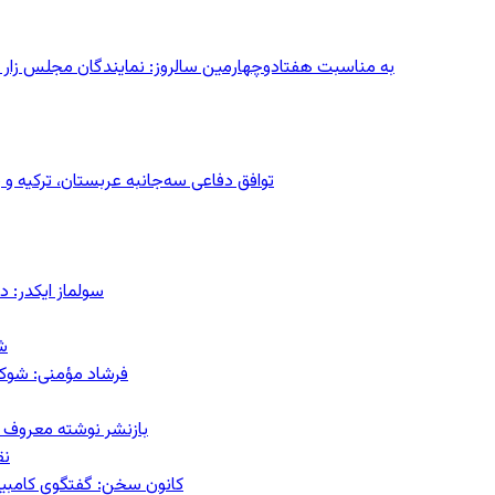
به مناسبت هفتادوچهارمین سالروز: نمایندگان مجلس زار می‌زدند/ تهران در آتش؛ ۳۰ تیر
توافق دفاعی سه‌جانبه عربستان، ترکیه 
سولماز ایکدر: د
ش
فرشاد مؤمنی: شوک‌د
بازنشر نوشته معروف م
نق
کانون سخن: گفتگوی کامبیز ق