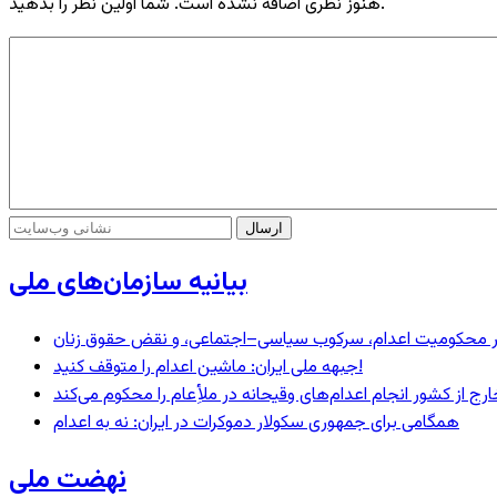
هنوز نظری اضافه نشده است. شما اولین نظر را بدهید.
بیانیه سازمان‌های ملی
– در محکومیت اعدام، سرکوب سیاسی–اجتماعی، و نقض حقوق زنان
جبهه ملی ایران: ماشین اعدام را متوقف کنید!
رج از کشور انجام اعدام‌های وقیحانه در ملأِعام را محکوم می‌کند
همگامی برای جمهوری سکولار دموکرات در ایران: نه به اعدام
نهضت ملی