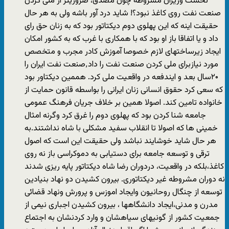
نخست وزیران مشروطه چون مصدق، ضروریتر از ملی کردن
صنعت نفت روی کاغذ نبود؟! شاید درد آور باشه ولی به هر حال
حقیقت اینه که این پهلوی دوم دیکتاتور بود که به زنان حق رای
داد و یا اتفاقا باز او بود که با همکاری با غرب که به کشور امکان
ایجاد زیرساختهای لازم خصوصا آموزش کادر مجرب و متخصص
مورد نیازبرای ملی کردن صنعت نفت را داد٬صنعت نفت ایران را
۲۰سال بعد و ایندفعه در واقعیت ملی کرد. هممین دیکتاور بود
که سعی کرد حقوق انسانی زنان ایرانی را بواسطه قانون حمایت از
خانواده تامین کند. اصولا همین بر خلاف جریان فرهنگ عمومی
جامعه شنا کردن بود که پهلوی دوم را غرق کرد وگرنه امثال
خمینی ها که اصولا تا انقلاب سفید مشکلی با شاه نداشتند.به
هر حال شاید خوشایند نباشد ولی حقیقت این است که اصول
ترقی و توسعه جامعه برای دستیابی به دموکراسی باز نه روی
کاغذ،بلکه در واقعیت، دردوران رضا شاه دیکتاتور پایه ریزی شدند
نه دوران مشروطه غیر دیکتاتوری. بیرون کشیدن دو نهاد بنیادین
توسعه از چنگال روحانیون وایجاد اموزس و پرورش ونهاد قضائی
مدرن و مدنی،ایجاد دانشگاهها ، بیرون کشیدن اجباری نیمی از
جمعیت کشور از گونیهای سیاهشان و وارد کردنشان به اجتماع