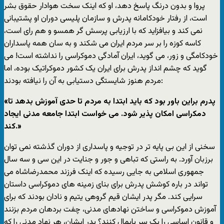
پروا و بدون درنگ پاسخ دهد، او که اينک سخت هوادار حقوق بشر
است، از رفتار خودکامانه پدرش و سازمان پليسی دوران او پشتيبانی
نمی کند و بيافزايد که با ارزيابی پرسش گر همسو و هم رای است،
کاسه کوزه را بر سر مردم ايران می شکند و به سان همه پاسداران
خودکامگی و زور، می گويد، ايران آمادگی دموکراسی را نداشته است! می
گويد که چشم انداز پدرش برای ايران يک کشور دموکراتيک بوده، اما
مردم هنوز شايستگی دستيابی به آن را نيافته بودند:
«پدرم براين باور بود که بايد ابتدا به مردم تا حدی آموزش بدهد تا
دمکراسی امکان پذير شود. می خواست ابتدا جامعه مدنی ايجاد
کند.»
سخنی از اين بی پايه تر در توجيه و پاسداری از دوران گذشته نمی توان
برزبان آورد. به راستی که تباهی و جور و جنايت در اين سی و سه سال
جمهوری اسلامی به جايی رسيده که اينک فرزند محمدرضاشاه می
تواند در باره کوشش پدرش برای بنای زمينه های دموکراسی داستان
سرايی کند. مگر پدر ايشان قيم گروهی يتيم و نادان بودند که برای
آموزش دموکراسی و ساختن نهادهای مدنی، چفت بردهان مردم بزنند
و قانون اساسی را يک سر پايمال کنند؟ پدر ايشان، هر نهاد مدنی را که