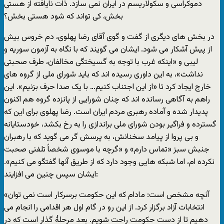
دموکراسی و سکولاريسم در ايران نمی سازد. ذات نايافته از هستی
بخش، کی تواند که شود هستی بخش؟
در بخش های ديگری از گفت و گوی آقای رضا پهلوی، دم خروس بيش
از پيش آشکار می شود. ايشان می گويند که با نگاه به آزمون سوريه و
ليبی و «اينکه غرب با توجه به گسيختگی مخالفان، طرف صحبتی
نداشت»، به اين داوری رسيده اند که بايد شورای ملی از گروه های
خارج ايجاد کرد تا «از اين اجتناب کنيم… با يک صدا حرف بزنيم». اين
راهم به آگاهی رسانده اند که چنان شورايی از پانزده گروه هم اکنون
پديدار شده و آماده رهبری مردم ايران است. رضا پهلوی برای اين که
گسترده و فراگير بودن شورای ملی براندازی را به رخ بکشد، خودستايانه
و بی پروا از پيامد سخنانش، به پرسش گر می گويد که با رهبران
جنبش سبز «تماس دارم» و «گرچه با موسوی شخصاً تلفنی صحبت
نکرده ام، اما شبکه هايی وجود دارد که از طريق آنها گفتگو می کنيم».
ايشان سپس چنين می افزايند:
«آنچه مشخص است: مادام که اين حکومت برسرکار است نمی توان
انتخابات آزاد برگزار کرد. از اين رو در گام اول هر اقدامی را انجام می
دهيم تا از دست حکومت راحت شويم. بعد مرحلۀ گذار است که در