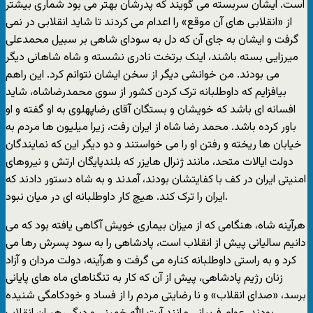
است. ايشان سربسته می گويند که پدرشان بهتر می بود شماری بيشتر
از «انقلابی های آن موقع» را اعدام می کردند تا شايد انقلابی در نمی
گرفت و ايشان به جای آن که دل به سودای شاهی بر سبيل محمدعلی
ميرزايی بسته باشند، اينک برتخت نادری نشسته و شاه شاهانی ديگر
می بودند. من خوانشی ديگر از سخن ايشان نتوانم کرد. اين راهم
بيافزايم که داوطلبانه ترک کردن کشور از سوی محمدرضاشاه، شايد
افسانه ای باشد که خويشان و بستگان آقای رضاپهلوی به او گفته و او
باور کرده باشد. محمد رضا شاه از ايران رفت، زيرا ميليون ها مردم به
خيابان ها ريخته و رفتن او را می خواستند و دو ديگر اين که نمايندگان
دولت ايالات متحد، مانند ژنرال هايزر که بلندپايگان ارتش و نيروهای
امنيتی ايران در کف با کفايتشان بودند، آمدند و به شاه دستور دادند که
ايران را ترک کند. هيچ کار داوطلبانه ای در ميان نبود.
هرآينه شاه، هنگامی که از ميزان بيماری خويش آگاهی يافته بود که می
دانيم ساليانی پيش از انقلاب است، پادشاهی را به سود پسرش رها می
کرد و به راستی داوطلبانه کناره می گرفت و هرآينه، دولت مردان و آزاد
زنان رژيم پادشاهی، پيش از آن که کار به تنگناهای ماه های پايانی
برسد، «صدای انقلاب» و نا رضايتی مردم را از فساد و خودکامگی شنيده