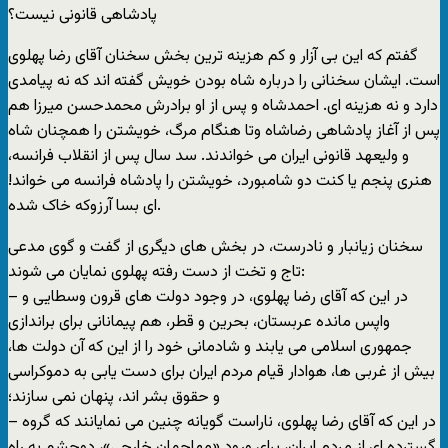
پادشاهی قانونی نيست؟
گفتم که اين بی آزار و کم هزينه ترين بخش سخنان آقای رضا پهلوی
است. ايشان سخنانی را درباره شاه بودن خويش گفته اند که نه پيامدی
دارد و نه هزينه ای. احمدشاه و پس از او برادرش محمدحسن ميرزا هم
پس از آغاز پادشاهی رضاشاه وتا هنگام مرگ، خويشتن را همچنان شاه
و وليعهد قانونی ايران می خواندند. سد سال پس از انقلاب فرانسه،
هنری پنجم يا کنت دو شامبورد، خويشتن را پادشاه فرانسه می خواند!
ای بسا آرزوکه خاک شده.
سخنان زيانبار و نادرست، در بخش های ديگری از گفت و گوی مدعی
تاج و تخت از دست رفته پهلوی نمايان می شوند:
– در اين که آقای رضا پهلوی، در وجود دولت های قرون وسطايی و
واپس مانده عربستان، بحرين و قطر، هم پيمانانی برای براندازی
جمهوری اسلامی می يابند و شادمانی خود را از اين که آن دولت ها،
بيش از غربی ها، هوادار قيام مردم ايران برای دست يابی به دموکراسی
و حقوق بشر اند، پنهان نمی سازند؛
– در اين که آقای رضا پهلوی، ناراست گويانه چنين می نمايانند که گروه
گسترده ای از مردم ايران، برای ورود «مهاجمان خارجی»، دوچشم به راه