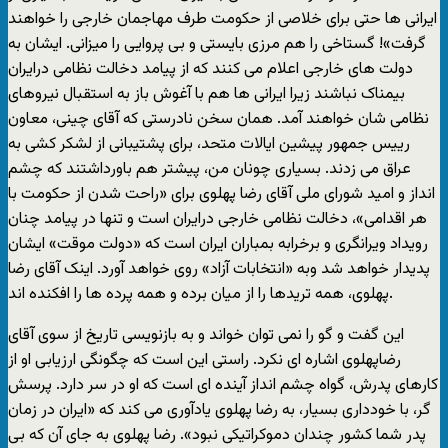
ايرانی ها حتی برای خلاصی از حکومت طرف مهاجمان خارجی را خواهند
گرفت»! گستاخی را هم مرزی بايستی و بی پروايی را ميزانی. ايشان به
دولت های خارجی اعلام می کنند که از پيامد دخالت نظامی درايران
بيمناک نباشند زيرا ايرانی ها هم با آغوش باز به استقبال نيروهای
نظامی شان خواهند آمد. همان سخن نادرستی که آقای چينی، معاون
رييس جمهور پيشين ايالات متحد، برای پشتيبانی از لشکر کشی به
عراق می زدند. بسياری چونان من، پيشتر هم باورداشتند که چشم
انداز و اميد شورای ملی آقای رضا پهلوی برای «راحت شدن از حکومت با
هر اقدامی»، دخالت نظامی خارجی درايران است و تنها در پيامد چنان
رويداد ويرانگری و برخرابه بمباران ايران است که «دولت موقت» ايشان
پديدار خواهد شد وبه «انتخابات آزاد» روی خواهد آورد. اينک آقای رضا
پهلوی، همه تريدها را از ميان برده و همه پرده ها را افکنده اند.
اين گفت و گو را نمی توان خواند و به بازنويسی تاريخ از سوی آقای
رضاپهلوی اشاره ای نکرد. راستی اين است که چگونگی ارزيابی او از
کارهای پدرش، گواه چشم انداز آينده ای است که او در سر دارد. پرسش
گر، با خودداری بسيار، به رضا پهلوی يادآوری می کند که «ايران در زمان
پدر شما کشور چندان دموکراتيکی نبود». رضا پهلوی به جای آن که بی