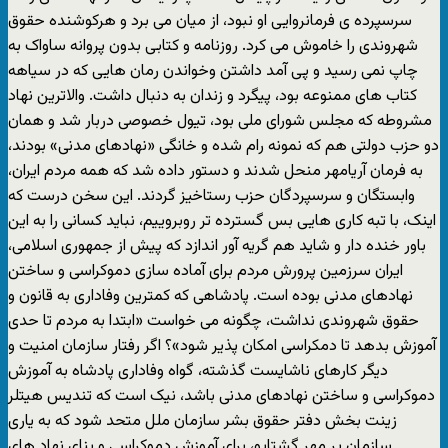
سرسپرده ی فرمانروايی او نبود، از ميان می برد و هرکوشنده حقوق
شهروندی را خاموش می کرد. روزنامه و کتابی بدون پروانه ساواک به
چاپ نمی رسيد و پی آمد داشتن وخواندن رمان هايی که در سياهه
کتاب های ممنوعه بود، پيگرد و زندان به دنبال داشت. والاترين نهاد
مشروطه که مجلس شورای ملی بود، تيول خصوصی دربار شد و همان
دو حزب دولتی هم که نمونه رام شده و خانگی «نهادهای مدنی» بودند،
به فرمان آريامهر منحل شدند و دستور داده شد که همه مردم ايران،
وابستگان و سرسپردگان حزب رستاخيز گردند. اين سخن درست که
اينک، با تبه کاری هايی بس گسترده تر روبروييم، نبايد کسانی را به اين
باور خنده دار و شايد هم گريه آور اندازد که پيش از جمهوری اسلامی،
ايران سرزمين پرورش مردم برای آماده سازی دموکراسی و ساختن
نهادهای مدنی بوده است. پادشاهی که کمترين وفاداری به قانون و
حقوق شهروندی نداشت، چگونه می خواست «ابتدا به مردم تا حدی
آموزش بدهد تا دمکراسی امکان پذير شود»؟ اگر رفتار سازمان امنيت و
ديگر کارهای ناشايست گذشته، گواه وفاداری پادشاه به آموزش
دموکراسی و ساختن نهادهای مدنی باشد، نيک است که تنديس هيتلر
زينت بخش دفتر حقوق بشر سازمان ملل متحد شود که به ياری
سازمان پر مهر گشتاپو، برای آموزش دموکراسی و بنای نهاد های