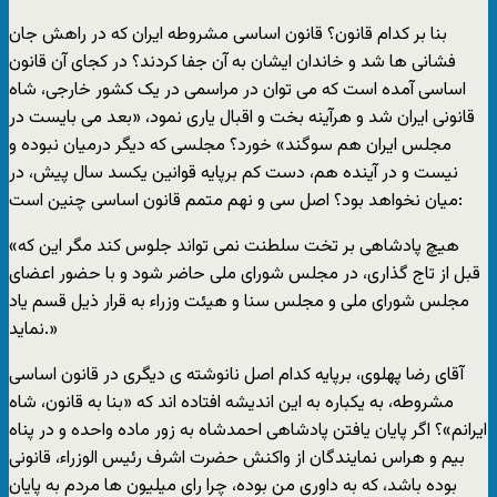
بنا بر کدام قانون؟ قانون اساسی مشروطه ايران که در راهش جان
فشانی ها شد و خاندان ايشان به آن جفا کردند؟ در کجای آن قانون
اساسی آمده است که می توان در مراسمی در يک کشور خارجی، شاه
قانونی ايران شد و هرآينه بخت و اقبال ياری نمود، «بعد می بايست در
مجلس ايران هم سوگند» خورد؟ مجلسی که ديگر درميان نبوده و
نيست و در آينده هم، دست کم برپايه قوانين يکسد سال پيش، در
ميان نخواهد بود؟ اصل سی و نهم متمم قانون اساسی چنين است:
«هيچ پادشاهی بر تخت سلطنت نمی تواند جلوس کند مگر اين که
قبل از تاج گذاری، در مجلس شورای ملی حاضر شود و با حضور اعضای
مجلس شورای ملی و مجلس سنا و هيئت وزراء به قرار ذيل قسم ياد
نمايد.»
آقای رضا پهلوی، برپايه کدام اصل نانوشته ی ديگری در قانون اساسی
مشروطه، به يکباره به اين انديشه افتاده اند که «بنا به قانون، شاه
ايرانم»؟ اگر پايان يافتن پادشاهی احمدشاه به زور ماده واحده و در پناه
بيم و هراس نمايندگان از واکنش حضرت اشرف رئيس الوزراء، قانونی
بوده باشد، که به داوری من بوده، چرا رای ميليون ها مردم به پايان