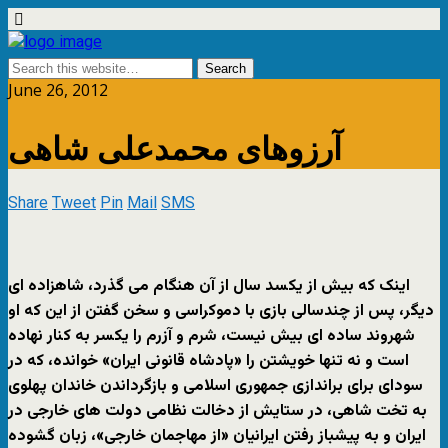
June 26, 2012
آرزوهای محمدعلی شاهی
Share
Tweet
Pin
Mail
SMS
اينک که بيش از يکسد سال از آن هنگام می گذرد، شاهزاده ای
ديگر، پس از چندسالی بازی با دموکراسی و سخن گفتن از اين که او
شهروند ساده ای بيش نيست، شرم و آزرم را يکسر به کنار نهاده
است و نه تنها خويشتن را «پادشاه قانونی ايران» خوانده، که در
سودای برای براندازی جمهوری اسلامی و بازگرداندن خاندان پهلوی
به تخت شاهی، در ستايش از دخالت نظامی دولت های خارجی در
ايران و به پيشباز رفتن ايرانيان «از مهاجمان خارجی»، زبان گشوده