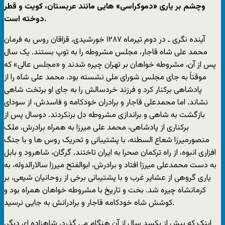
وچشم بر ياری «دموکراسی» هايی مانند عربستان، کويت و قطر
دوخته است.
آينده نگری ـ در دوم تيرماه ۱۲۸٧ خورشيدی، قزاقان روس به فرمان
محمد علی شاه قاجار، مجلس مشروطه را به توپ بستند. يک سال
پس از آن، مشروطه خواهان بر تهران چيره شدند و «مجلس عالی» که
موقتاً به جای مجلس شورای ملی نشسته بود، محمد علی شاه را از
پادشاهی برکنار کرد و فرزند خردسالش را به جای او برتخت شاهی
نشاند. اما محمدعلی قاجار و برادران خودکامه و فاسدش، از سودای
بازگشت به شاهی و براندازی مشروطه دل برنکردند. دوسال پس از
برکناری از پادشاهی، محمد علی ميرزا به همراه برادرش، ملک
منصورميرزا شعاع السطنه، با پشتيبانی و تحريک روس ها و با جنگ
افزاری انبوه، از راه ترکمان صحرا به ايران تاختند. گرگان، شاهرود و بابل
به دست محمدعلی ميرزا افتاد و برادرش، ابوالفتح ميرزا سالارالدوله، به
ياری گروهی از عشاير غرب و با پشتيبانی برخی از روحانيان شيعی، بر
کرمانشاه چيره شد. بخت و تاريخ با مشروطه خواهان همراه بود و
کوشش شاه خودکامه قاجار و برادرانش به جايی نرسيد.
اينک که بيش از يکسد سال از آن هنگام می گذرد، شاهزاده ای ديگر،