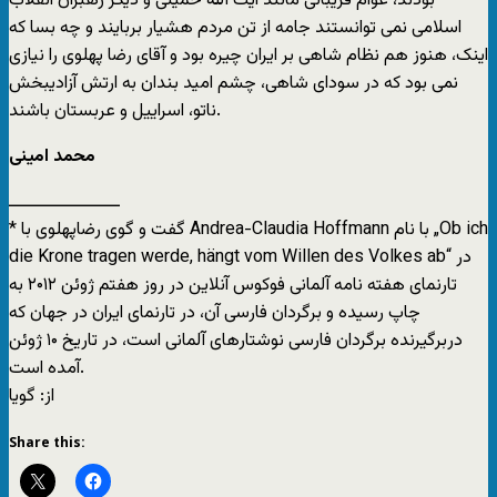
بودند، عوام فريبانی مانند آيت الله خمينی و ديگر رهبران انقلاب
اسلامی نمی توانستند جامه از تن مردم هشيار بربايند و چه بسا که
اينک، هنوز هم نظام شاهی بر ايران چيره بود و آقای رضا پهلوی را نيازی
نمی بود که در سودای شاهی، چشم اميد بندان به ارتش آزاديبخش
ناتو، اسراييل و عربستان باشند.
محمد امينی
ــــــــــــــــــــ
* گفت و گوی رضاپهلوی با Andrea-Claudia Hoffmann با نام „Ob ich
die Krone tragen werde, hängt vom Willen des Volkes ab“ در
تارنمای هفته نامه آلمانی فوکوس آنلاين در روز هفتم ژوئن ۲۰۱۲ به
چاپ رسيده و برگردان فارسی آن، در تارنمای ايران در جهان که
دربرگيرنده برگردان فارسی نوشتارهای آلمانی است، در تاريخ ۱۰ ژوئن
آمده است.
از: گويا
Share this: