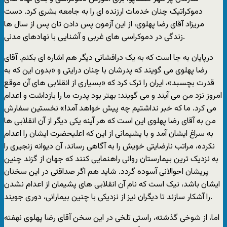
دموکراتيک چنان خدمات ارزنده ای را به جامعه بشری کرد. دست
مريزاد آقای رضا پهلوی، از اين آزمون پس دادن تان پس از سال ها
زندگی در دموکراسی های غربی و آشنايی با نهادهای مدنی.
درپايان به جا است که به يک درافشانی ديگر هم اشاره ای بکنم. آقای
رضا پهلوی می گويند که پدرشان با چنان درايتی و «بدون اين که به
قدرت بچسبد»، ايران را ترک کرد که «بسياری از انقلابی های آن موقع
امروز نزد من می آيند و می گويند: بهتر بود پدرت ما را بازداشت و اعدام
می کرد. ما که خبر نداشتيم چه پيش خواهد آمد!» نخستين سفارش
من به آقای رضا پهلوی اين است که هر آينه يکی ديگر از آن انقلابی ها
به سراغ ايشان آمد و با پشيمانی از اين که اعليحضرت ايشان را اعدام
نکرده، مراتب نارضايتی خويش را به آگاهی رساند، آن ديوانه زنجيری را
به نزديک ترين بيمارستان روانی راهنمايی کنند که جهان از گزند چنين
پريشان احوالانی آسوده گردد. شايد هم اگر صداقتی در اين سخنان
ايشان باشد، نيک است که نام آن انقلابی های پشيمان از اعدام نشدن
را آشکار سازند تا ديگران نيز از نزديکی با چنين بيمارانی، دوری جويند.
اما، از شوخی گذشته، راستی تلخی در اين سخن آقای رضا پهلوی نهفته