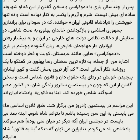
پس از چندسالی بازی با دموکراسی و سخن گفتن از اين که او شهروند
ساده ای بيش نيست، شرم و آزرم را يکسر به کنار نهاده است و نه تنها
خويشتن را «پادشاه قانونی ايران» خوانده، که در سودای برای براندازی
جمهوری اسلامی و بازگرداندن خاندان پهلوی به تخت شاهی، در
ستايش از دخالت نظامی دولت های خارجی در ايران و به پيشباز رفتن
ايرانيان «از مهاجمان خارجی»، زبان گشوده وچشم بر ياری
«دموکراسی» هايی مانند عربستان، کويت و قطر دوخته است.
اشاره من، از جمله، به تازه ترين سخنان رضا پهلوی در گفتگو با يک
روزنامه نگار آلمانی است.* کم آزار ترين بخش گفت و گوی ايشان،
پيچيدن خويش در ردای يک حقوق دان و قانون شناس است و سخن
گفتن از اين که چون در بيستمين سالروز زندگی شان، در کشور مصر
سوگند شاهی خورده اند، «بنا به قانون»، پادشاه ايران اند!
«اين مراسم در بيستمين زادروز من برگزار شد. طبق قانون اساسی ما
می بايستی به اين سن رسيده باشم تا بتوانم شاه شوم. البته بعد می
بايست در مجلس ايران [که ديگر در ميان نمی بوده] هم سوگند
پادشاهی ياد می کردم. بنابراين می توان گفت که “بنا به قانون” شاه
ايرانم.»