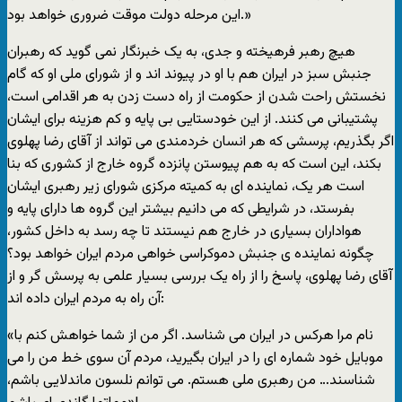
اين مرحله دولت موقت ضروری خواهد بود.»
هيچ رهبر فرهيخته و جدی، به يک خبرنگار نمی گويد که رهبران
جنبش سبز در ايران هم با او در پيوند اند و از شورای ملی او که گام
نخستش راحت شدن از حکومت از راه دست زدن به هر اقدامی است،
پشتيبانی می کنند. از اين خودستايی بی پايه و کم هزينه برای ايشان
اگر بگذريم، پرسشی که هر انسان خردمندی می تواند از آقای رضا پهلوی
بکند، اين است که به هم پيوستن پانزده گروه خارج از کشوری که بنا
است هر يک، نماينده ای به کميته مرکزی شورای زير رهبری ايشان
بفرستد، در شرايطی که می دانيم بيشتر اين گروه ها دارای پايه و
هواداران بسياری در خارج هم نيستند تا چه رسد به داخل کشور،
چگونه نماينده ی جنبش دموکراسی خواهی مردم ايران خواهد بود؟
آقای رضا پهلوی، پاسخ را از راه يک بررسی بسيار علمی به پرسش گر و از
آن راه به مردم ايران داده اند:
«نام مرا هرکس در ايران می شناسد. اگر من از شما خواهش کنم با
موبايل خود شماره ای را در ايران بگيريد، مردم آن سوی خط من را می
شناسند… من رهبری ملی هستم. می توانم نلسون ماندلايی باشم،