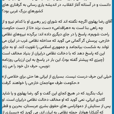
دانست و در آستانه آغاز انقلاب، در انديشه ياری رسانی به گرفتاری های
کشورهای بزرگ غربی بود؟
آقای رضا پهلوی اگرچه نگفته اند که شورای زير رهبری او با کدام نيرو و از
چه راهی بنا است به «هراقدامی» دست بزند «تا از دست حکومت
راحت شويم»، پاسخ را در جای ديگری داده اند: برگرده نيروهای نظامی
خارجی. پرسش گر آلمانی می گويد که مداخله نظامی غرب در ايران می
تواند به شکست بيانجامد و جمهوری اسلامی را تقويت کند. او به جای
اين که پاسخ دهد که با دخالت نظامی درايران از بنياد مخالف است
(چيزی که پيشتر گفته بود)، اين بار در پاسخ به اين ارزيابی روزنامه
نويس، حرف دل خود را می زند:
«خيلی اين حرف درست نيست. بسياری از ايرانی ها حتی برای خلاصی از
حکومت طرف مهاجمان خارجی را خواهند گرفت.»
نيک بنگريد که در هيچ کجای اين گفت و گو، رضا پهلوی و يا شايد
گاندی ايرانی، نمی گويد که او مخالف دخالت نظامی درايران است. او
پس از ستايش از دموکراسی های حقوق بشری عربستان، بحرين و قطر
که آشکارا هوادار حمله نظامی به ايران اند، می گويد که «بسياری از