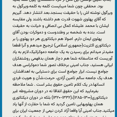
بود. محققی چون شما میبایست کلمه به کلمه،ویرگول به
ویرگول نوشته اش را با حقیقت بسنجد،بعد انتشار دهد. گیریم
که آقای پهلوی شهوت قدرت هم داشته باشند ولی مقایسه
ایشان با محمد علیشاه کمال بی انصافی و خیانت به حقیقت
است. بنده به شخصه بر وطندوست و دموکرات بودن آقای
پهلوی ایمان دارم. اصولا هم دیکتاتوری هر دو پهلوی را بر
دیکتاتوری اکثریت(جمهوری اسلامی) ترجیح میدهم و آنرا قطعا
مفیدتر میدانم برای رسیدن به یک جامعه دموکراتیک.لازم به یاد
آوریست که متاسفانه شما هم دچار همان بدفهمی روشنفکران
ایرانی هستید، جناب امینی برخلاف تصور شما دموکراسی هدف
جوامع نیست، ابزار جوامع است برای دستیابی به اهدافشان.
هدف یک جامعه سالم تامین آزادی، حرمت،شأن و هویت فردی
انسانها،در یک کلام تامین حقوق بشر است . شما ملاحظه
بفرمایید که این حقوق اتفاقا نه در دوران مشروطه غیر
دیکتاتوری(۱۳۰۰-۱۲۸۵)،(۱۳۳۲​-۱۳۲۰) بلکه در دوران دیکتاتوری
همان پهلویهایی تامین گردید که شما با حقارت از آنها یاد
میکنید.جناب امینی آیا واقعا آزاد کردن نیمی از جمعیت ایران برای