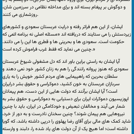
و دوگوش بر پيغام بسته اند و برای مداخله نظامی در سرزمين شان،
روزشماری می کنند.
ايشان، از اين هم فراتر رفته و درايت عربستان سعودی و کشورهای
زيردستش را می ستايند که دريافته اند «مسئله اصلی نه برنامه اتمی که
حکومت است. سعودی ها و بحرينی ها و قطری ها اين را می دانند.
چنين می نمايد که فقط غرب فراموش کرده است.»
آيا ايشان به راستی براين باور اند که دل مشغولی شيوخ عربستان
سعودی که هنوز پروانه رانندگی را هم به زنان کشور خود نمی دهند و
سلطان بحرين که راهپيمايی های مردم کشور خويش را به ياری
سربازان عربستان به خون کشيد، دموکراسی و حقوق بشر درايران
است؟ آيا ايشان برآنند که دولت هايی از اين دست، هم پيمانان
اپوزيسيون دموکرات ايران برای دستيابی به دموکراسی و حقوق بشر به
شمار می آيند و مخالفان تبعيض و خودکامگی در ايران، بايد با چنين
نيروهايی هم پيمان شوند؟ چنين سخنان نادرست و به دور از خرد،
شايد کمک های مالی برای آقای رضا پهلوی را درپی داشته باشد، که گويا
داشته است؛ اما هيچ يک از آن دولت های ياد شده را، دلبند و وارسته