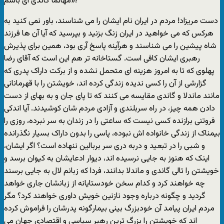
مهاتما گاندی ای باشم»!
دست مريزاد! مردم در ايران نام ايشان را می شناسند، باور نمی کنيد به
هرکس که می خواهيد در ايران زنگ بزنيد و بپرسيد که آيا آن ها فرزند
شاه پيشين را می شناسند و هرآينه پاسخ آری بود، همين برای پذيرش
رهبری ايشان کافی است. گستاخانه تر هم اين است که آقای رضا
پهلوی که تا به امروز هزينه ای متحمل نشده و از برکت داراک پدری که
گزارشی از آن را کسی نديده زندگی کرده اند، خويشتن را با قهرمانانی
مانند ماندلا و گاندی مقايسه می کنند که تا پای جان و به بهای از دست
دادن همه چيز، در راه سربلندی و آزادی مردم شان کوشيدند. آيا اندکی
فروتنی برازنده کسی نيست که ساعتی را در زندان به سر نبرده، روزی را
بيمناک از زندگی خانواده اش نبوده، پاسی را بدون داراک بسيار نگذرانده
و شبی را در تبعيد و دربه دری سر بربالين ننهاده است؟ اگر ايشان،
اينک که هنوز به جايی نرسيده اند، ديوار ادعايشان به کيوان برسد و
خويشتن را تالی گاندی و ماندلا بدانند، فردا که زبانم لال به جايی برسند
چه خواهند کرد و کدام سخن خودستايانه از زبانشان جاری خواهد
گرديد و چگونه درباره وجود نازنين خويش داوری خواهند کرد؟ مگر
مردم ايران پيامد آن خودبزرگ بينی بيمارگونه پدرشان را فراموش کرده
اند که خويشتن را بزرگ ترين رهبر سياسی و اقتصادی جهان می