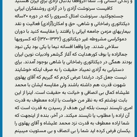
و زندگی انسانی و،،. شما اگرواقعا بدنبال آزادی برای ایران هستید
کافیست سرنوشت آزادی را در آزادی روشنفکران ایرانی
جستجوکنید. سرنوشت امثال کسروی را که در دوره ۲۰ساله
دیکتاتوری رضاخانی و شاهی، حق و امکان(آزادی) فعالیت و نقد
بیماریهای مزمن جامعه ایرانی را یافتند را مقایسه کنید با دوران
دموکراسی مشروطه غیر دیکتاتوری (۱۳۳۲-۱۳۲۰) که کسرویها
سلاخی شدند. چرا واقعا افسانه نیما یا یکی بود یکی نبود
جمالزاده یا بوف کورهدایت که آغاز گرشعر وادبیات نوین ایران
بودند همگی در دیکتاتوری رضاخانی یا شاهی بوجود آمدند. برای
دستیابی به آزادی نمیباد حقیقت را به صرف اینکه خوشایند
نیست جعل کرد. درابتدا عرض کردم که گیریم که آقای پهلوی
شهوت قدرت هم داشته باشند ولی مقایسه ایشان با محمد
علیشاه کمال بی انصافی و خیانت به حقیقت است. اینرا از این
بابت نوشتم که به نظر من خواست یا اراده معطوف به قدرت
امری ناپسند نیست بلکه این هدف از رسیدن به قدرت است که
آن اراده را مطلوب یا ناپسند میکند. در آخر، بنده از اینجهت که
شما اراده معطوف به قدرت نزد محمد علیشاه و آقای پهلوی را
یکسان فرض کرده اید شما را بی انصاف و بی مسئویت میبینم.