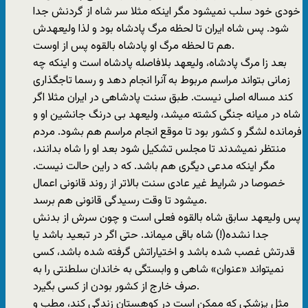
خودی خود سلب نمیشود مگر اینکه مثلا سر شاه از گردنش جدا
شود. پس شاه ایران تا لحظه مرگ پادشاه بود و لذا ولیعهدش
هم تا لحظه مرگ او پادشاه بالقوه پس از اوست.
بعد زا مرگ پادشاه، ولیعهد بلافاصله پادشاه است و اینکه چه
زمانی بتواند مراسم مربوط به آنرا انجام دهد و رسما تاجگذاری
کند مساله اصلی نیست. طبق سنت پادشاهی در ایران مثلا اگر
شاه در میانه جنگی کشته میشد،‌ ولیعهد بی درنگ جانشین او و
فرمانده لشگر و کشور بود تا موقع انجام مراسم هم بشود. مردم
منتظر نمیشدند تا مجلس تشکیل شود بعد او را شاه بدانند،‌
مگر اینکه مدعی دیگری هم باشد. که د راین حالت نیست.
خصوصا در شرایط غیر عادی سنت بالاتر از روند قانونی اعمال
میشود تا وقت رسیدگی قانونی هم برسد.
پس ولیعهد سابق شاه بالقوه فعلی است و چون سرش از بدنش
جدا نشده(!) شاه باقی میماند. حتی اگر در تبعید باشد یا
قدرتش غصب شده باشد و اختیاراتش گرفته شده باشد، کسی
نمیتواند «عنوان» شاهی و وابستگی به خاندان سلطنتی را به
صرف خارج از کشور بودن از کسی بگیرد.
مثل پزشکی که ممکن است در کوهستان زندگی کند، مطب و