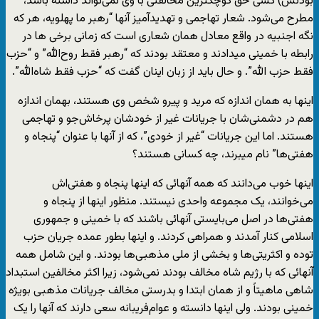
بودنش) کسی حق کوچکترین مخالفتی با وی نمی‌تواند داشته باشد،
مطرح می‌شود. شعار تهاجمی و تهدیدآمیز آنها “رهبر ما پهلویه، هر که
نگه اجنبیه در واقع معادل همان شعاری است که زمانی برخی ها در
رابطه با خمینی میدادند و معتقد بودند که “رهبر فقط روح‌الله” و “حزب
فقط حزب الله”. و حال باید از زبان اینان گفت که “حزب فقط شاه‌الله”.
اینها به همان اندازه که مرید و پیرو شخص وی هستند، بهمان اندازه
هم در دشمنی‌شان با جریانات غیر از خودشان پرخاش‌جو و تهاجمی
هستند. اما این جریانات “غیر از خودی”، که از آنها با عنوان “پنجاه و
هفتی‌ها” نام میبرند، چه کسانی هستند؟
اینها خوب می‌دانند که همه آنهائی که اینها پنجاه و هفتی‌اش
می‌خوانند، یک مجموعه واحدی نیستند. منظور اینها از پنجاه و
هفتی‌ها در اصل می‌بایستی آنهائی باشند که با خمینی و جمهوری
اسلامی کنار آمدند و همراهی کردند. و اینها بطور عمده جریان حزب
توده و اکثریتی‌ها و بخشی از ملی مذهبی‌ها بودند. و این شامل همه
آنهائی که با رژیم شاه مخالف بودند نمی‌شود، زیرا اکثر مخالفین استبداد
شاهی ماهیتاً و از همان ابتدا و بدرستی مخالف جریانات مذهبی بویژه
خمینی بودند. ولی اینها دانسته و عوام‌فریبانه سعی دارند که آنها را یک