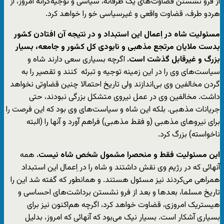
از فرو نشستن قضاوت‌های یک طرفانه، سیاسی و توجیه‌گرانه امروز، از
هردو طرف، قضاوت واقعی و غیرسیاسی خو را خواهد کرد.
مسئولیت شاه در اِعمال این استبداد و در نتیجه آن افتادن کشور
بدست ملایان مرتجع مذهبی و نابودی کل کشور و جامعه، بسیار
بزرگ و غیرقابل گذشت است.
اگرچه بسیاری سعی دارند شاه و
سیاست‌های وی را در این زمینه توجیه و تبرئه کنند و تقصیر را به
گردن مخالفین وی بی‌اندازند ولی تاریخ احتمالا چنین قضاوتی نخواهد
داشت. مخالفین وی در عمل نیروی متشکل بزرگی نبودند، حتی
جریانات مذهبی. بلکه این شاه و سیاست‌های وی بود که این فرصت را
برای نیروهای مذهبی (و فقط مذهبی) فراهم آورد و آنها را (البته
ناخواسته) بزرگ کرد.
این مسئولیت فقط و منحصرا مشمول شخص شاه نیست.
همه
آنهائی که در رژیم وی نقش داشتند و شاه را در اِعمال این استبداد
همراهی می‌کردند نیز مسئول هستند. و همانطور که گفته شد این را
تاریخ مسلما، بعدها و بعد از فرو نشستن برداشت‌های احساسی و
هیستریک امروزی، قضاوت خواهد کرد، اگرچه هم‌اکنون نیز برای
بسیاری آشکار است. بسیار نیک می‌بود که آنهائی که امروز، بدلیل