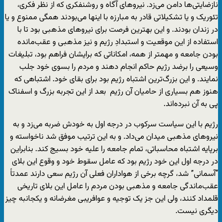
نازضایتی‌ها دامن می‌زد. نیروهای آگاه و روشنفکری که از نظر فکری،
تئوریک و یا تشکیلاتی قادر به مبارزه با اینها می‌بودند همگی ممنوع و یا
در زندان بودند. و این بهترین فرصت برای نیروهای مذهبی بود تا با
استفاده از این موقعیت و استبدادِ رژیم و نیز مذهبی و عقب‌مانده
بودن جامعه و مهمتر از همه، امکاناتی که برایشان فراهم بود، تبلیغات
وسیعی را برضد رژیم حاکم انجام دهند و مردم را بسوی خود جلب
نمایند. و این بزرگ‌ترین اشتباه رژیم بود برای بقای خود. اشتباهی که
هنوز هم بسیاری از حامیان آن رژیم بعد از این تجربه بزرگ و اسفناک
پی به آن نبرده‌اند.
رژیم با این سیاست سرکوب در درجه اول به خودش ضربه می‌زد و به
نیروهای مذهبی میدان می‌داد. و به این ترتیب موفق شد ناخواسته و
برپایه اشتباه محاسباتی، تمام جامعه را علیه خود بسیج کند. بنابراین
در درجه اول این خود رژیم بود که عامل سقوط خود و وقوع این بلای
“آسمانی” شد، گرچه برخی از هواداران فعلی آن رژیم سعی دارند عمدتاً
عقب‌ماندگی جامعه و مذهبی بودن مردم را عامل این بلای تاریخی
قلمداد کنند، ولی این جز یک توجیه و عوا‌فریبی مغرضانه و یکجانبه چیز
دیگری نیست.