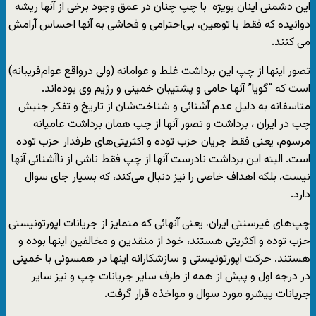
این دشمنی اینان بویژه با چپ چنان در عمق وجود برخی از آنها ریشه
دوانیده که فقط با توهین، بی‌احترامی و فحاشی به آنها احساس آرامش
می کنند.
تصور اینها از چپ این برداشت غلط و عوامانه (ولی درواقع عوام‌فریبانه)
است که “گویا” آنها حامی و پشتیبان خمینی و رژیم وی بوده‌اند.
متاسفانه به دلیل عدم آشنائی و شناخت‌شان از تاریخ و تفکر جنبش
چپ در ایران ، برداشت و تصور آنها از چپ همان برداشت عامیانه
مرسوم، یعنی فقط جریان حزب توده و اکثریتی‌های طرفدار حزب توده
است. البته این برداشت نادرست آنها از چپ فقط ناشی از ناآشنائی آنها
نیست، بلکه اهداف خاصی را نیز دنبال می‌کند، که بسیار جای سوال
دارد.
چپ‌های غیرسنتی ایران، یعنی آنهائی که متمایز از جریانات اپورتونیستی
حزب توده و اکثریتی هستند، خود از منقدین و مخالفین اینها بوده و
هستند. حرکت اپورتونیستی و سازشکارانه اینها در همسوئی با خمینی
در درجه اول و پیش از همه از طرف سایر جریانات چپ و نیز سایر
جریانات پیشرو مورد سوال و مواخذه قرار گرفت.