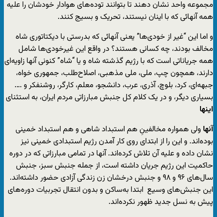
مجموعه واحد نشان دهند تا بتوانند توده‌های هوادار خودشان را علیه
همه آنهائی که با اینان نیستند، تحریک و بسیج کنند.
و اما این “غیر از خودی‌ها” یعنی آنهائی که بدرستی با دیکتاتوری شاه
مخالف بودند، چه کسانی هستند؟ در واقع این غیرخودی‌ها شامل
همه جریاناتی است که با رژیم گذشته شاه و یا “شاه” کنونی آنها زاویه‌ای
دارند، همچون چپ، ملی، ملی مذهبی، اصلاح‌طلب، جمهوری خواه،
جبهه‌ای، کرد، بلوچ، آذری، عرب، دانشجو، معلم، کارگر، روشنفکر و ….
بسیاری دیگر، و در یک کلام کل جنبش مبارزاتی مردم ایران، به استثنای
اینها
آنها
ولی همواره مخالفینِ هم استبداد شاهی و هم استبداد خمینی
بوده‌اند. و این را از ابتدای روی کار آمدن رژیم استبدادی خمینی نیز
نشان داده و علیه آن تلاش کرده‌اند. آنها در تمامی مبارزاتی که در دوره
حاکمیت این رژیم جریان داشته است، از جمله جنبش سبز، جنبش
سال‌های ۹۶ و ۹۸ و جنبش درخشان زن زندگی آزادی حضور داشته‌اند.
این جنبش‌های وسیع ابتدا به‌ساکن و بدون انتقال تجربیات دوره‌های
پیش به نسل جدید ظهور نکرده‌اند.