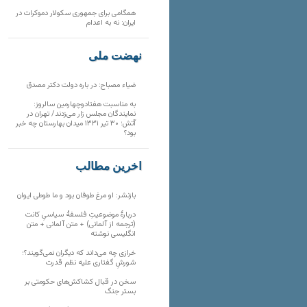
همگامی برای جمهوری سکولار دموکرات در
ایران: نه به اعدام
نهضت ملی
ضیاء مصباح: در باره دولت دکتر مصدق
به مناسبت هفتادوچهارمین سالروز:
نمایندگان مجلس زار می‌زدند/ تهران در
آتش؛ ۳۰ تیر ۱۳۳۱ میدان بهارستان چه خبر
بود؟
آخرین مطالب
بازنشر: او مرغ طوفان بود و ما طوطی ایوان
دربارهٔ موضوعیتِ فلسفهٔ سیاسیِ کانت
(ترجمه از آلمانی) + متن آلمانی + متن
انگلیسی نوشته
خرازی چه می‌داند که دیگران نمی‌گویند؟؛
شورشِ گفتاری علیه نظم قدرت
سخن در قبال کشاکش‌های حکومتی بر
بستر جنگ