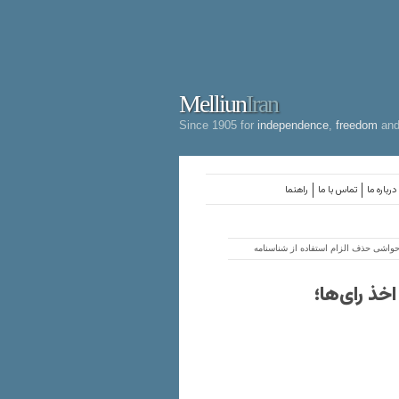
Melliun
Iran
Since 1905 for
independence
,
freedom
an
درباره ما
تماس با ما
راهنما
 حواشی حذف الزام استفاده از شناسنامه
خذ رای‌ها؛