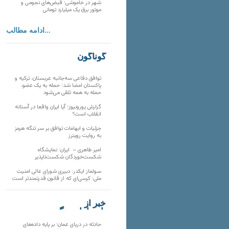
شهر در خاموشی؛ قبض‌های نجومی و
موتور برق یک میلیارد تومانی
ادامه مطالب...
گوناگون
توافق دفاعی سه‌جانبه عربستان، ترکیه و
پاکستان امضا شد؛ حمله به یک عضو،
حمله به همه تلقی می‌شود
گزارش یورونیوز؛ آیا ایران واقعا در آستانه
انقلاب است؟
جزئیات و ابهامات توافق بر سر تنگه هرمز
به روایت رویترز
امیر طاهری – ایران: نمایشگاه
شکست‌خوردگان شکست‌ناپذیر
سولماز ایکدر: دبیری شورای عالی امنیت
ملی؛ کرسی‌ای که از قانون قدرتمندتر است
خبر از
تارنماهای دیگر
حادثه در دریای عمان؛ بر پایه داده‌های