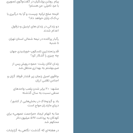
پیام روشن پزشکیان در گفت‌و‌گوی تصویری
با مرد نامرئی: من هستم!
لایحه صلح ترکیه چیست و آیا به درگیری با
پ‌ک‌ک پایان خواهد داد؟
دو زندانی در زندان های اردبیل و دزفول
اعدام شدند
رگبار پراکنده در نیمه شمالی استان تهران
تا شنبه
قدرت‌مندترین تلسکوپ خورشیدی جهان
چه چیزی را آشکار کرد؟
زندان لاکان رشت؛ حمزه درویش پس از
ضرب‌وشتم به بهداری منتقل شد
چاقوی اصیل زنجان زیر فشار فولاد گران و
اجناس تقلبی ارزان
مشهد؛ ۲۰ برابر شدن پلمب واحدهای
صنفی نسبت به سال گذشته
باد و گردوخاک در بخش‌هایی از کشور/
دریای مازندران مواج است
متا به اتهام ایجاد «مزاحمت عمومی» برای
کودکان به پرداخت ۵۶۷ میلیون دلار
محکوم شد
در هفته‌ای که گذشت؛ نگاهی به گزارشات