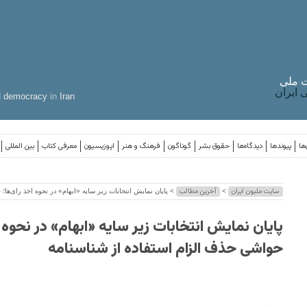
 ملی
ایران
d
democracy
in
Iran
ها
پیوندها
دیدگاه‌ها
حقوق بشر
گوناگون
فرهنگ و هنر
اپوزیسیون
معرفی کتاب
بین المللی
سایت ملیون ایران
آخرین مطالب
>
> پایان نمایش انتخابات زیر سایه «ابهام» در نحوه اخذ رای‌ها؛
پایان نمایش انتخابات زیر سایه «ابهام» در نحوه ا
حواشی حذف الزام استفاده از شناسنامه