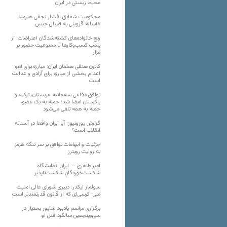
محیط زیستی در ایران
محکومیت شقایق افشار نجفی هنرمند
۱۸ساله قزوینی به ۹سال حبس
رنج خانواده‌های کشته‌شدگان اعتراضات؛ از
پلمب کسب‌وکارها تا ممنوعیت حضور بر
مزار
کانون صنفی معلمان ایران: مبارزه برای لغو
اعدام بخشی از مبارزه برای آزادی و عدالت
است
توافق دفاعی سه‌جانبه عربستان، ترکیه و
پاکستان امضا شد؛ حمله به یک عضو،
حمله به همه تلقی می‌شود
گزارش یورونیوز؛ آیا ایران واقعا در آستانه
انقلاب است؟
جزئیات و ابهامات توافق بر سر تنگه هرمز
به روایت رویترز
امیر طاهری – ایران: نمایشگاه
شکست‌خوردگان شکست‌ناپذیر
سولماز ایکدر: دبیری شورای عالی امنیت
ملی؛ کرسی‌ای که از قانون قدرتمندتر است
برگزاری مراسم یادبود شاپور بختیار در
سی‌وپنجمین سالگرد قتل او