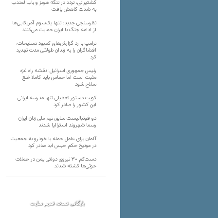
کشتیرانی، تردد در تنگه هرمز و باب‌المندب
به شدت کاهش یافت
نظرسنجی جدید: تنها یک‌سوم آمریکایی‌ها
از ادامه جنگ با ایران حمایت می‌کنند
ترامپ با رد گزارش‌های کمبود تسلیحات،
افشاگران را به زندان طولانی مدت تهدید
کرد
رئیس‌ جمهوری اسرائیل: نقشه راه غزه
مثبت است اما حماس باید کاملا خلع
سلاح شود
کویت دستور تعطیلی تنها مدرسه ایرانی
این کشور را صادر کرد
دو فوتبالیست سابق تیم ملی زنان ایران
رسما شهروند استرالیا شدند
آلمان برای عامل حمله با خودرو به جمعیت
در مونیخ حکم حبس ابد صادر کرد
دست‌کم ۳۰ نیروی دولتی یمن در حملات
حوثی‌ها کشته شدند
بایگانی نسخه قدیم سایت