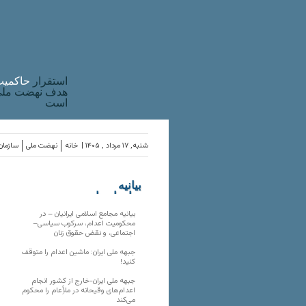
استقرار
حاکميت
هدف نهضت ملی 
است
شنبه, ۱۷ مرداد , ۱۴۰۵ |
خانه
نهضت ملی
سازمان‌
بیانیه
سازمان‌های
ملی
بیانیه مجامع اسلامی ایرانیان – در
محکومیت اعدام، سرکوب سیاسی–
اجتماعی، و نقض حقوق زنان
جبهه ملی ایران: ماشین اعدام را متوقف
کنید!
جبهه ملی ایران-خارج از کشور انجام
اعدام‌های وقیحانه در ملأِعام را محکوم
می‌کند