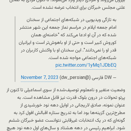
بیرون می‌روند و افرادی دیگر وارد می‌شوند؛ تا کنون فردی به صحن
علنی مجلس خبرگان برای انتخاب عرضه نشده‌ است.
به تازگی ویدیویی در شبکه‌های اجتماعی از سخنان
امام جمعه ایلام در مراسم نماز جمعه این شهر منتشر
شده که در آن او ادعا می‌کند که "خامنه‌ای همان
کوروش کبیر است و حتی از او باهوش‌تر است و ایرانیان
قدر او را نمی‌دانند". این سخنان او با واکنش کاربران در
شبکه‌های اجتماعی مواجه شده است.
pic.twitter.com/1yMq1JDbEQ
— DW فارسی (@dw_persian)
November 7, 2023
وضعیت متغیر و نامعلوم توصیف‌شده از سوی اسماعیلی تا کنون از
پرتو تحولات در درون بلوک قدرت نیز قابل مشاهده است. به
عنوان نمونه، صادق لاریجانی در اوایل دهه نود خورشیدی از
مطرح‌ترین گزینه‌ها بود اما به تدریج ستاره اقبالش افول کرد به
گونه‌ای که در یک انتخابات غیرقابتی نتوانست عضو خبرگان ششم
شود. ابراهیم رئیسی در دهه هشتاد و سال‌های اول دهه نود هیچ