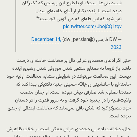
فلسطینی‌ها است!» او با طرح این پرسش که "خبرگان
مرده است یا زنده؛ یکبار از آقای خامنه‌ای سوال
نمی‌شود که این قله‌ای که می گویی کجاست؟"
pic.twitter.com/JbojCQ1tqv
— DW فارسی (@dw_persian)
December 14,
2023
حتی اگر ادعای محمدی عراقی دال بر مخالفت خامنه‌ای درست
باشد باز لزوما به معنای منتفی شدن موروثی شدن رهبری آینده
نیست. این مخالفت می‌تواند در شرایطی مشابه مخالفت اولیه خود
خامنه‌ای با جانشینی روح‌الله خمینی جنبه تاکتیکی پیدا کند که
بعدها معلوم شد تعارفی بیش نبوده‌ است. او چنان منصب
ولایت‌فقیه را در چنبره خود گرفت و به مرور قدرت را در دستان
خود متمرکز کرد که شکی باقی نمی‌ماند که مخالفت ابتدائی او جدی
نبوده است.
حال، مخالفت ادعایی محمدی عراقی ممکن است بر خلاف ظاهرش