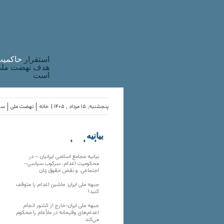
استقرار
حاکميت
هدف نهضت ملی 
است
پنجشنبه, ۱۵ مرداد , ۱۴۰۵ |
خانه
نهضت ملی
ساز
بیانیه
سازمان‌های
ملی
بیانیه مجامع اسلامی ایرانیان – در
محکومیت اعدام، سرکوب سیاسی–
اجتماعی، و نقض حقوق زنان
جبهه ملی ایران: ماشین اعدام را متوقف
کنید!
جبهه ملی ایران-خارج از کشور انجام
اعدام‌های وقیحانه در ملأِعام را محکوم
می‌کند