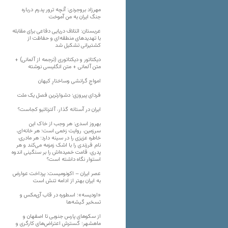
مهرزاد بروجردی: آنچه ترور پدرم درباره
جنگ ایران به من آموخت
عربستان: ائتلاف دریایی دفاعی برای مقابله
با تهدیدهای منطقه‌ای و حفاظت از
کشتیرانی تشکیل شد
دیکتاتور و دیکتاتوری (ترجمه از آلمانی) +
متن آلمانی + متن انگلیسی نوشته
‌امواجِ گرانشی وساختارِ کیهان
فردای پیروزی؛ دشوارترین فصل یک ملت
ایران در آستانه گذار، آلترناتیو کجاست؟
بهروز اسدی: هر وجب از خاک‌ این
سرزمین، روایت زخمی است؛ هر خانه‌ای،
خاطره عزیزی را در سینه دارد؛ هر مادری،
نام فرزندی را با اشک زمزمه می‌کند و هر
پدری، قامت خمیده‌اش را بر سنگینی اندوه
استوار نگاه داشته است؟
عصر ایران – اکونومیست: پرداخت عوارض
به ایران بهتر از ادامه تنش است
«اودیسه»؛ اسطوره در قاب آی‌مکس و
تسخیر گیشه‌ها
از سکوهای پارس جنوبی تا اصفهان و
ماهشهر؛ گسترش اعتراض‌های کارگری و