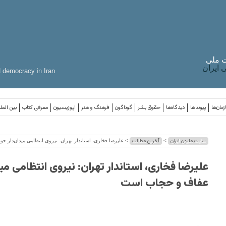
 ملی
ایران
d
democracy
in
Iran
مان‌ها
پیوندها
دیدگاه‌ها
حقوق بشر
گوناگون
فرهنگ و هنر
اپوزیسیون
معرفی کتاب
بین المل
سایت ملیون ایران
آخرین مطالب
>
> علیرضا فخاری، استاندار تهران: نیروی انتظامی میدان‌دار 
علیرضا فخاری، استاندار تهران: نیروی انتظامی مید
عفاف و حجاب است