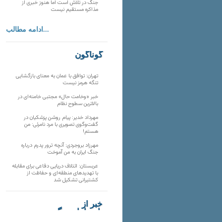
جنگ در تلاش است اما هنوز خبری از
مذاکره مستقیم نیست
ادامه مطالب...
گوناگون
تهران: توافق با عمان به معنای بازگشایی
تنگه هرمز نیست
خبر «وخامت حال» مجتبی خامنه‌ای در
بالاترین سطوح نظام
مهرداد خدیر: پیام روشن پزشکیان در
گفت‌و‌گوی تصویری با مرد نامرئی: من
هستم!
مهرزاد بروجردی: آنچه ترور پدرم درباره
جنگ ایران به من آموخت
عربستان: ائتلاف دریایی دفاعی برای مقابله
با تهدیدهای منطقه‌ای و حفاظت از
کشتیرانی تشکیل شد
خبر از
تارنماهای دیگر