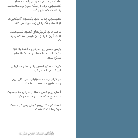
حادثه در دریای عمان؛ بر پایه داده‌های
کشتیرانی، تردد در تنگه هرمز و باب‌المندب
به شدت کاهش یافت
نظرسنجی جدید: تنها یک‌سوم آمریکایی‌ها
از ادامه جنگ با ایران حمایت می‌کنند
ترامپ با رد گزارش‌های کمبود تسلیحات،
افشاگران را به زندان طولانی مدت تهدید
کرد
رئیس‌ جمهوری اسرائیل: نقشه راه غزه
مثبت است اما حماس باید کاملا خلع
سلاح شود
کویت دستور تعطیلی تنها مدرسه ایرانی
این کشور را صادر کرد
دو فوتبالیست سابق تیم ملی زنان ایران
رسما شهروند استرالیا شدند
آلمان برای عامل حمله با خودرو به جمعیت
در مونیخ حکم حبس ابد صادر کرد
دست‌کم ۳۰ نیروی دولتی یمن در حملات
حوثی‌ها کشته شدند
بایگانی نسخه قدیم سایت