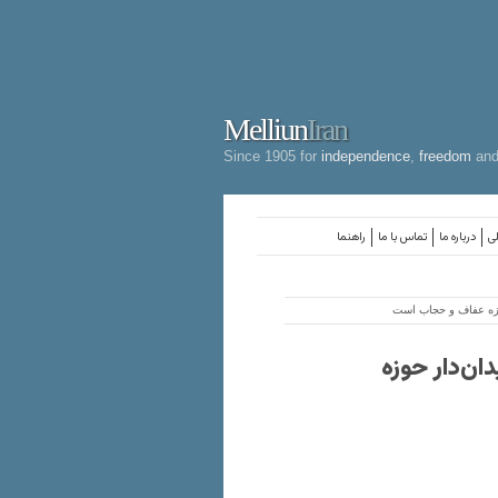
Melliun
Iran
Since 1905 for
independence
,
freedom
an
لی
درباره ما
تماس با ما
راهنما
حوزه عفاف و حجاب است
ان‌دار حوزه