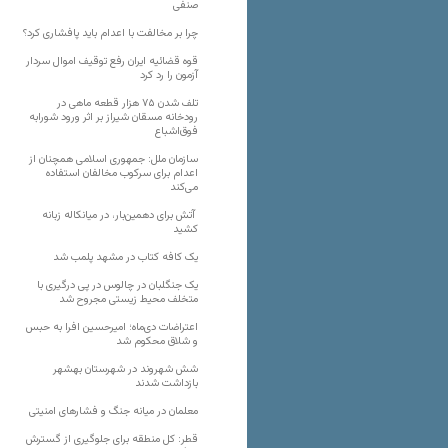
صنفی
چرا بر مخالفت با اعدام باید پافشاری کرد؟
قوه قضائیه ایران رفع توقیف اموال سردار
آزمون را رد کرد
تلف شدن ۷۵ هزار قطعه ماهی در
رودخانه مسقان شیراز بر اثر ورود شورابه
فوق‌اشباع
سازمان ملل: جمهوری اسلامی همچنان از
اعدام برای سرکوب مخالفان استفاده
می‌کند
آتش برای دهمین‌بار، در میانکاله زبانه
کشید
یک کافه کتاب در مشهد پلمب شد
یک جنگلبان در چالوس در پی درگیری با
متخلف محیط زیستی مجروح شد
اعتراضات دی‌ماه؛ امیرحسین افرا به حبس
و شلاق محکوم شد
شش شهروند در شهرستان بهشهر
بازداشت شدند
معلمان در میانه جنگ و فشارهای امنیتی
قطر: کل منطقه برای جلوگیری از گسترش