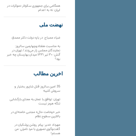
همگامی برای جمهوری سکولار دموکرات در
ایران: نه به اعدام
نهضت ملی
ضیاء مصباح: در باره دولت دکتر مصدق
به مناسبت هفتادوچهارمین سالروز:
نمایندگان مجلس زار می‌زدند/ تهران در
آتش؛ ۳۰ تیر ۱۳۳۱ میدان بهارستان چه خبر
بود؟
آخرین مطالب
35 امین سالروز قتل شاپور بختیار و
سروش کتیبه
تهران: توافق با عمان به معنای بازگشایی
تنگه هرمز نیست
خبر «وخامت حال» مجتبی خامنه‌ای در
بالاترین سطوح نظام
مهرداد خدیر: پیام روشن پزشکیان در
گفت‌و‌گوی تصویری با مرد نامرئی: من
هستم!