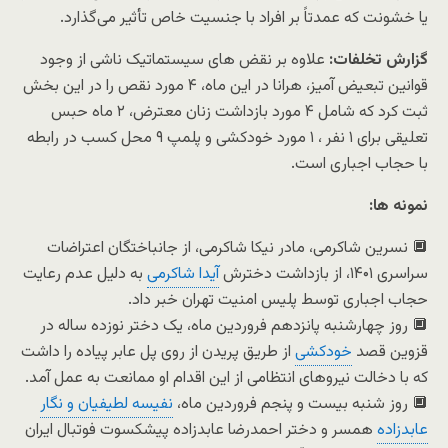
یا خشونت که عمدتاً بر افراد با جنسیت خاص تأثیر می‌گذارد.
گزارش تخلفات:
علاوه بر نقض های سیستماتیک ناشی از وجود
قوانین تبعیض آمیز، هرانا در این ماه، ۴ مورد نقص را در این بخش
ثبت کرد که شامل ۴ مورد بازداشت زنان معترض، ۲ ماه حبس
تعلیقی برای ۱ نفر ، ۱ مورد خودکشی و پلمپ ۹ محل کسب در رابطه
با حجاب اجباری است.
نمونه ها:
🔲 نسرین شاکرمی، مادر نیکا شاکرمی، از جانباختگان اعتراضات
سراسری ۱۴۰۱، از بازداشت دخترش
آیدا شاکرمی
به دلیل عدم رعایت
حجاب اجباری توسط پلیس امنیت تهران خبر داد.
🔲 روز چهارشنبه پانزدهم فروردین ماه، یک دختر نوزده ساله در
قزوین قصد
خودکشی
از طریق پریدن از روی پل عابر پیاده را داشت
که با دخالت نیروهای انتظامی از این اقدام او ممانعت به عمل آمد.
🔲 روز شنبه بیست و پنجم فروردین ماه،
نفیسه لطیفیان و نگار
عابدزاده
همسر و دختر احمدرضا عابدزاده پیشکسوت فوتبال ایران