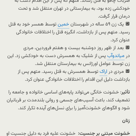
ضربات چاقو به قتل رساند. متهم که پس از این اقدام دست به
خودکشی زده بود، به بیمارستانی در تهران منتقل شد و تحت
درمان قرار گرفت.
🔲 یک زن ۵۹ ساله در شهرستان
خمین
توسط همسر خود به قتل
رسید. متهم پس از بازداشت، انگیزه قتل را اختلافات خانوادگی
عنوان کرد.
🔲 بعد از ظهر روز دوشنبه بیست و هفتم فروردین، مردی
در
میاندوآب
پس از شلیک به همسرش دست به خودکشی زد. این
زن توسط عوامل اورژانس به بیمارستان منتقل شد.
🔲 مردی در
اراک
توسط همسرش به قتل رسید. متهم پس از
بازداشت دلیل این اقدام را اختلافات خانوادگی عنوان کرد.
تأثیر
: خشونت خانگی می‌تواند پایه‌های اساسی خانواده و جامعه را
تضعیف کند، باعث آسیب‌های جسمی و روانی بلندمدت بر قربانیان
شود و الگوهای خشونت‌آمیز را برای نسل‌های آینده تکرار کند.
زنان
خشونت مبتنی بر جنسیت:
خشونت علیه فرد به دلیل جنسیت او