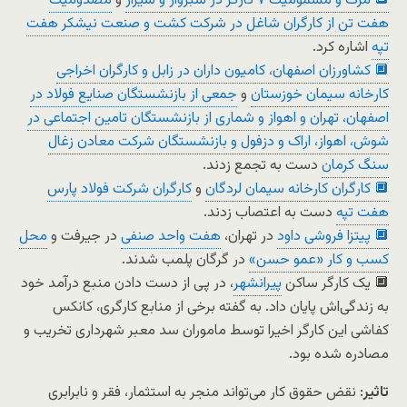
🔲 مرگ و مسمومیت ۷ کارگر در سبزوار و شیراز
و
مصدومیت
هفت تن از کارگران شاغل در شرکت کشت و صنعت نیشکر هفت
تپه
اشاره کرد.
🔲 کشاورزان اصفهان، کامیون داران در زابل و کارگران اخراجی
کارخانه سیمان خوزستان
و
جمعی از بازنشستگان صنایع فولاد در
اصفهان، تهران و اهواز و شماری از بازنشستگان تامین اجتماعی در
شوش، اهواز، اراک و دزفول و بازنشستگان شرکت معادن زغال
سنگ کرمان
دست به تجمع زدند.
🔲 کارگران کارخانه سیمان لردگان
و
کارگران شرکت فولاد پارس
هفت تپه
دست به اعتصاب زدند.
🔲 پیتزا فروشی داود
در تهران،
هفت واحد صنفی
در جیرفت و
محل
کسب و کار «عمو حسن»
در گرگان پلمب شدند.
🔲 یک کارگر ساکن
پیرانشهر
، در پی از دست دادن منبع درآمد خود
به زندگی‌اش پایان داد. به گفته برخی از منابع کارگری، کانکس
کفاشی این کارگر اخیرا توسط ماموران سد معبر شهرداری تخریب و
مصادره شده بود.
تاثیر
: نقض حقوق کار می‌تواند منجر به استثمار، فقر و نابرابری