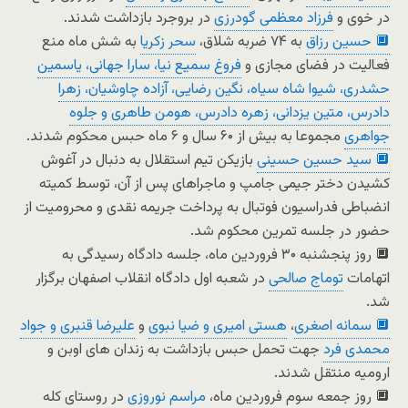
در خوی و
فرزاد معظمی گودرزی
در بروجرد بازداشت شدند.
🔲 حسین رزاق
به ۷۴ ضربه شلاق،
سحر زکریا
به شش ماه منع
فعالیت در فضای مجازی و
فروغ سمیع نیا، سارا جهانی، یاسمین
حشدری، شیوا شاه سیاه، نگین رضایی، آزاده چاوشیان، زهرا
دادرس، متین یزدانی، زهره دادرس، هومن طاهری و جلوه
جواهری
مجموعا به بیش از ۶۰ سال و ۶ ماه حبس محکوم شدند.
🔲 سید حسین حسینی
بازیکن تیم استقلال به دنبال در آغوش
کشیدن دختر جیمی جامپ و ماجراهای پس از آن، توسط کمیته
انضباطی فدراسیون فوتبال به پرداخت جریمه نقدی و محرومیت از
حضور در جلسه تمرین محکوم شد.
🔲 روز پنجشنبه ۳۰ فروردین ماه، جلسه دادگاه رسیدگی به
اتهامات
توماج صالحی
در شعبه اول دادگاه انقلاب اصفهان برگزار
شد.
🔲 سمانه اصغری
،
هستی امیری و ضیا نبوی
و
علیرضا قنبری و جواد
محمدی‌ فرد
جهت تحمل حبس بازداشت به زندان های اوبن و
ارومیه منتقل شدند.
🔲 روز جمعه سوم فروردین ماه،
مراسم نوروزی
در روستای کله