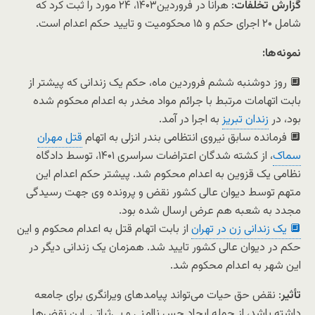
گزارش تخلفات
: هرانا در فروردین۱۴۰۳، ۲۴ مورد را ثبت کرد که
شامل ۲۰ اجرای حکم و ۱۵ محکومیت و تایید حکم اعدام است.
نمونه‌ها:
🔲 روز دوشنبه ششم فروردین ماه، حکم یک زندانی که پیشتر از
بابت اتهامات مرتبط با جرائم مواد مخدر به اعدام محکوم شده
بود، در
زندان تبریز
به اجرا در آمد.
🔲 فرمانده سابق نیروی انتظامی بندر انزلی به اتهام
قتل مهران
سماک
، از کشته شدگان اعتراضات سراسری ۱۴۰۱، توسط دادگاه
نظامی یک قزوین به اعدام محکوم شد. پیشتر حکم اعدام این
متهم توسط دیوان عالی کشور نقض و پرونده وی جهت رسیدگی
مجدد به شعبه هم عرض ارسال شده بود.
🔲 یک زندانی زن در تهران
از بابت اتهام قتل به اعدام محکوم و این
حکم در دیوان عالی کشور تایید شد. همزمان یک زندانی دیگر در
این شهر به اعدام محکوم شد.
تأثیر
: نقض حق حیات می‌تواند پیامدهای ویرانگری برای جامعه
داشته باشد، از جمله ایجاد حس ناامنی و بی‌ثباتی. این نقض‌ها