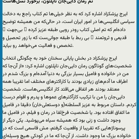
تم رمان دایی‌جان ناپلئون، برخورد نسل‌هاست
ایرج پزشکزاد اشاره کرد که به نظر خیلی‌ها تم کتاب راجع به دخالت
سیاسی انگلیسی‌ها در امور ایران است، در حالی‌که من همیشه توضیح
داده‌ام که تم اصلی کتاب رودر رویی طبقه عزیز کرده ِ بی‌جهت ِ
قدیمی و ثروتمند ِ بی ربط با طبقه جوانی‌ست که با زور تحصیل و
تخصص و فعالیت می‌خواهد رو بیاید.
ایرج پزشکزاد در بخش پایانی سخنان خود به چگونگی انتخاب
شخصیت‌های گوناگون رمان دایی‌جان ناپلئون اشاره کرد: «از آن‌جا که
من در خانواده و فامیل بسیار بزرگی به دنیا آمده‌ام و بزرگ شدم در
اطراف ما آدم‌های زیادی بودند با کاراکترهای مختلف اما تقریبا همه
معتقد بودند هر اتفاقی می‌اقتد کار انگلیسی‌هاست. شخصیت
دایی‌جان را من با ترکیب کارآکترهای عموها و پدرم و اقوام درست
کردم. داستان مربوط به عزیز السلطنه(و دوستعلی‌خان) دقیقا در فامیل
ما اتفاق افتاده بود. یا شخصیت فرخ‌لقا در رمان و فیلم، در فامیل ما
وجود داشت و زنی بود که همیشه سیاه می‌پوشید. یکی دیگر از
پرسوناژهایی که تقریبا از واقعیت گرفتم، مش قاسمی است که در
خانواده بزرگ ما وجود داشت. از آن‌جا که ما در کودکی هیچ وسیله‌ای