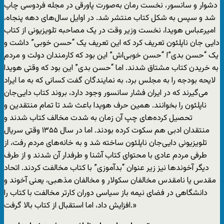
دشوار و سانسور، نخست رمان به‌صورت پاورقی در مجله فردوسی چاپ
شد و سپس به شکل کتاب منتشر شد. در اوایل سال‌های دهه پنجاه،
امیرعباس هویدا، نخست وزیر وقت در یک مصاحبه تلویزیونی از کتاب
دایی جان ناپلئون تعریف کرد که این تعریف یک “حسن خوبی” داشت و
یک “حسن بدی”! “حسن خوبی‌اش” این بود که کارمندان دولت و مردم
به خریدن کتاب مشتاق شدند. اما “حسن بدی” این بود که وقتی هویدا
لایحه بودجه را به مجلس برد، به نمایندگان گفت کسانی که به ما ایراد
می‌گیرند که در ایران فشار سانسور وجود دارد، بروند کتاب دایی‌جان
ناپلئون را بخوانند. همین حرف هویدا باعث شد تا تمام منتقدین و
تحصیل کرده‌های چپ آن زمان به شدت مخالف کتاب شدند و
منتقدان ادبی هم سکوت کرده بودند. اما در سال ۱۳۵۵ وقتی سریال
تلویزیونی دایی‌جان ناپلئون ساخته شد و به خانه‌های مردم رفت، از
طرفی مردم عادی با محتوای کتاب آشنا و طرفدار آن شدند و از طرف
دیگر آخوندها نیز زیر عنوان “بدآموزی” با کتاب مخالفت کردند. اتحاد
مقدس یا نامقدس مخالفان سکولار و مخالفان مذهبی، یعنی آخوند و
دانشگاهی در فضای نیمه باز سیاسی دوران کارتر مخالفت با کتاب را
افزایش داد، اما استقبال از کتاب بالا گرفت.»