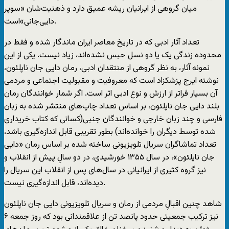
میان گروهی از ایرانیان ریشه عمیق دارد و ذهنیت‌شان «سوپر
دایی‌جانی»است.
تعداد آثار ادبی که در تاریخ معاصر ایران ماندگار شده و فقط در
محدوده زندگی یک یا دو نسل حبس نشده‌اند، زیاد نیست. یکی از این
نمونه‌ آثار، به نظر گروهی از منتقدان ادبی، رمان دایی جان ناپلئون،
نوشته ایرج پزشکزاد است که معروفیت و مقبولیت اجتماعی و مردمی
آن بسیار فراتر از ارزش و نوع ادبی اثر است. اگر شمار خوانندگان رمان
بلند دایی جان ناپلئون، بر اساس تعداد چاپ‌های منتشر شده به زبان
فارسی و چند زبان خارجی و خوانندگان جنبی(کسانی که کتاب خریداری
شده توسط دیگران را خوانده‌اند) بطور تقریبی قابل اندازه‌گیری باشد،
تعداد تماشاگران سریال تلویزیونی ساخته شده بر اساس رمان «دایی
جان ناپلئون»، در سال ۱۳۵۵ خورشیدی، در دو سالِ پیش از انقلاب و
نیز گروه کثیری از ایرانیانی در سال‌های پس از انقلاب این سریال را
دیده‌اند، قابل اندازه‌گیری نیست.
شاهد چنین اقبالِ مردمی از رمان و سریال تلویزیونی دایی جان ناپلئون
نیز ترکیب جمعیتی حدود پانصد تن از علاقمندانی بود که روز جمعه ۶