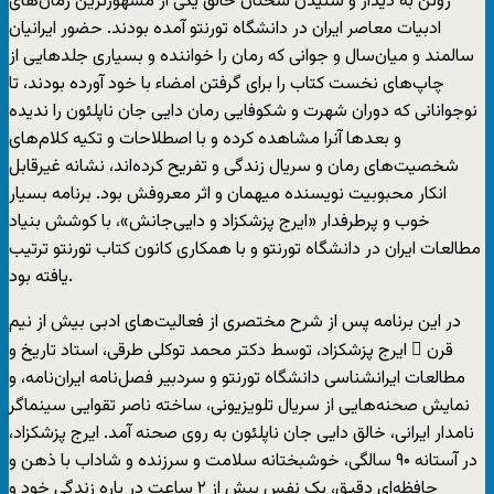
ژوئن به دیدار و شنیدن سخنان خالق یکی از مشهورترین رمان‌های
ادبیات معاصر ایران در دانشگاه تورنتو آمده بودند. حضور ایرانیان
سالمند و میان‌سال و جوانی که رمان را خواننده و بسیاری جلدهایی از
چاپ‌های نخست کتاب را برای گرفتن امضاء با خود آورده بودند، تا
نوجوانانی که دوران شهرت و شکوفایی رمان دایی جان ناپلئون را ندیده
و بعدها آنرا مشاهده کرده و با اصطلاحات و تکیه کلام‌های
شخصیت‌های رمان و سریال زندگی و تفریح کرده‌اند، نشانه غیرقابل
انکار محبوبیت نویسنده میهمان و اثر معروفش بود. برنامه بسیار
خوب و پرطرفدار «ایرج پزشکزاد و دایی‌جانش»، با کوشش بنیاد
مطالعات ایران در دانشگاه تورنتو و با همکاری کانون کتاب تورنتو ترتیب
یافته بود.
در این برنامه پس از شرح مختصری از فعالیت‌های ادبی بیش از نیم
قرن ِ ایرج پزشکزاد، توسط دکتر محمد توکلی طرقی، استاد تاریخ و
مطالعات ایرانشناسی دانشگاه تورنتو و سردبیر فصل‌نامه ایران‌نامه، و
نمایش صحنه‌هایی از سریال تلویزیونی، ساخته ناصر تقوایی سینماگر
نامدار ایرانی، خالق دایی جان ناپلئون به روی صحنه آمد. ایرج پزشکزاد،
در آستانه ۹۰ سالگی، خوشبختانه سلامت و سرزنده و شاداب با ذهن و
حافظه‌ای دقیق، یک نفس بیش از ۲ ساعت در باره زندگی خود و