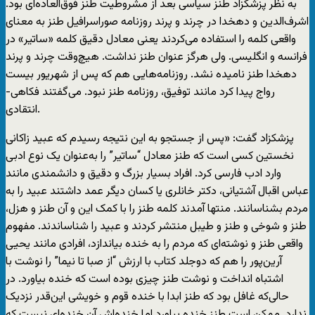
به نظر پزشکزاد طنز سیاسی بعد از مشروطیت طنز فوق‌العاده‌ای بود.
اشرف‌الدین و دهخدا در چرند و پرند روزنامه صوراسرافیل طنز به معنای
واقعی کلمه را استفاده می‌کردند یعنی معادل دقیق کلمه «ساتیر» در
فرانسه و انگلیسی. ولی هرگز عنوان طنز نداشت. هیچ‌وقت چرند و پرند
دهخدا طنز نامیده نشد. روزنامه‌هایی هم که پس از شهریور بیست
رواج پیدا کرد مانند توفیق، روزنامه طنز نبود. می‌گفتند فکاهی-
انتقادی.
پزشکزاد گفت: «پس از جستجو به این نتیجه رسیدم که عبید زاکانی
نخستین کسی است که طنز معادل “ساتیر” را به‌عنوان یک نوع ادبی
وارد ادب فارسی کرد. افراد بسیار بزرگ و دقیق و دانشمندی مانند
عباس اقبال آشتیانی، دکتر خانلری یا کسان دیگر عمد داشتند عبید را به
مردم بشناسانند. منتها آمدند کلمه طنز را با کمک این و آن طنز و هزل،
طنز و شوخی و طنز و طیبل منتشر کردند و عبید را شناساندند. مفهوم
واقعی طنز و نوشته‌ای که مردم را به خنده بیاندازد، افرادی مانند یحیی
آرین‌پور را هم که دوجلد کتاب با ارزش “از صبا تا نیما” را نوشت با
اشتباه انداخت و نوشت طنز چیزی بوده است که خنده بیاورد. در
حالی‌که غافل بود که طنز ابدا با خنده قوم و خویشی این‌قدر نزدیک
ندارد. ممکن است طنز خنده بیاورد اما خنده‌اش آن خنده‌ای نیست که