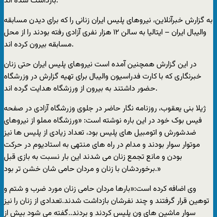
بازداشت شده اند.
به گزارش خبرآنلاين، نيروهای پليس ايران زنانی را که برای ديدن مسابقه
واليبال ايران – ايتاليا به سالن ۱۲ هزار نفری آزادی رفته بودند را از محل
مسابقه بيرون کرده اند.
در اين گزارش همچنين آمده است نيروهای پليس ايران حتی زنان
خبرنگاری که با کارت فدراسيون واليبال برای تهيه گزارش در وزرشگاه
حضور داشتند به بيرون از ورزشگاه هدايت گرده اند.
ژیلا بنی یعقوب، روزنامه نگار حاضر در جلوی وزرشگاه آزادی در صفحه
فيس بوک خود در اين باره نوشته است: «ورزشگاه مملو از نيروهای
ضدشورش و اتومبيل های پليس بود، تعداد زيادی از پليس ها نيز
موتوار سوار بودند و مدام در راه های منتهی به استاديوم در حرکت
بودن و مانع تجمع زنان می شدند اين بار نسبت به بازی قبل
برخوردشان با زنان و مردان حامی شان خشن تر بود.»
وی اضافه کرده است:«بارها مردان حامی زنان مورد ضرب و شتم و
توهين قرار گرفتند و چند نفرشان بازداشت شدند.تعدادی از زنان را نيز
سوار ماشين های ون پليس کردند و بردند..گفته می شود بيش از