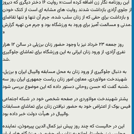
این روزنامه نگار زن اضافه کرده است:« روايت ۱۶ دختر ديگری که ديروز
از جلوی آزادی بازداشت شدند روايت های مشابه ای است از کتک خودن
و بازداشت برای حقی که از زنان سلب شده، جرم آن تنها و تنها تقاضای
مدنی و مسالمت آميز برای ورود به ورزشگاه بود و جرم من تهيه گزارش.
»
روز جمعه ۲۳ خرداد نيز با وجود حضور زنان برزيلی در سالن ۱۲ هزار
نفری آزادی، از ورود زنان ايرانی به اين ورزشگاه برای تماشای جلوگيری
شد.
به دنبال جلوگيری از ورود زنان به محل مسابقه واليبال ايران و برزيل،
شهيندخت مولاوردی، معاون امور زنان رياست جمهوری ايران روز سه
شنبه گفت که حسن روحانی دستور داده که اين موضوع بررسی شود.
يشتر شهيندخت مولاوردی در صفحه شخصی خود در شبکه اجتماعی
فيس بوک از اعتراض خود به حضور نيافتن زنان برای تماشای مسابقات
واليبال در هیأت دولت خبر داده بود.
اين در حاليست که چند روز پيش نيز کمال الدين پيرموذن، نماينده
مجلس نيز، خواستار اجازه به زنان برای حضور در ورزشگاه های ايران