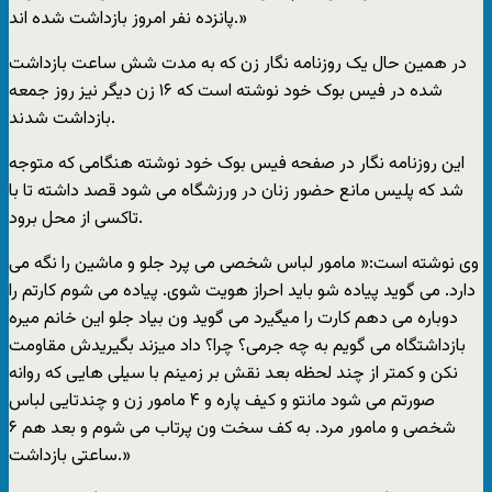
پانزده نفر امروز بازداشت شده اند.»
در همین حال یک روزنامه نگار زن که به مدت شش ساعت بازداشت
شده در فیس بوک خود نوشته است که ۱۶ زن دیگر نیز روز جمعه
بازداشت شدند.
این روزنامه نگار در صفحه فیس بوک خود نوشته هنگامی که متوجه
شد که پلیس مانع حضور زنان در ورزشگاه می شود قصد داشته تا با
تاکسی از محل برود.
وی نوشته است:« مامور لباس شخصی می پرد جلو و ماشين را نگه می
دارد. می گويد پياده شو بايد احراز هويت شوی. پياده می شوم کارتم را
دوباره می دهم کارت را ميگيرد می گويد ون بياد جلو اين خانم ميره
بازداشتگاه می گويم به چه جرمی؟ چرا؟ داد ميزند بگيريدش مقاومت
نکن و کمتر از چند لحظه بعد نقش بر زمينم با سيلی هايی که روانه
صورتم می شود مانتو و کيف پاره و ۴ مامور زن و چندتايی لباس
شخصی و مامور مرد. به کف سخت ون پرتاب می شوم و بعد هم ۶
ساعتی بازداشت.»