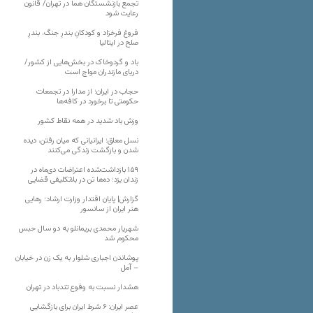
تجمع بازنشستگان هما در تهران/ قانون
رعایت شود
فروغ فرخزاد و کودکانِ بندرِ جنگ، بندرِ
صلح در ایتالیا
باد و گردوخاک در بخش‌هایی از کشور/
دریای مازندران مواج است
حجاب در ایران؛ از مدارا در تجمعات
حکومتی تا برخورد در کافه‌ها
وزش باد شدید در همه نقاط کشور
نسل معلق؛ ایرانیانی که میان رفتن، دیده
شدن و بازگشت زندگی می‌کنند
۱۵۹ بازداشت‌شده اعتراضات دی‌ماه در
زندان یزد؛ ده‌ها تن در بلاتکلیفی قضایی
گزارش| پایان اقتدار وزارت ارشاد؛ رهایی
هنر ایران از سانسور
شهریار محمدی بریمانلو به دو سال حبس
محکوم شد
پوشاندن اجباری شلوار به یک زن در خیابان
– آمل
هشدار نسبت به وفوع تندباد در تهران
عصر ایران: ۶ شرط ایران برای بازگشایی