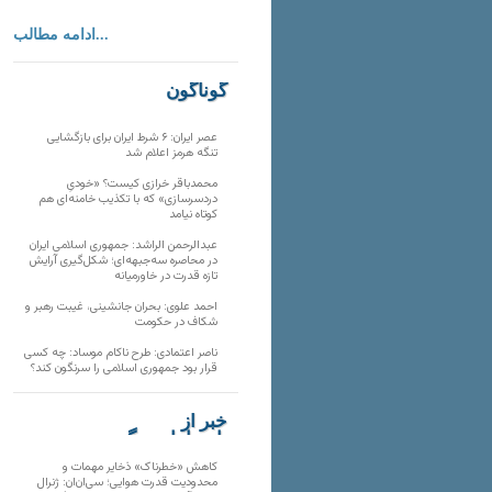
ادامه مطالب...
گوناگون
عصر ایران: ۶ شرط ایران برای بازگشایی
تنگه هرمز اعلام شد
محمدباقر خرازی کیست؟ «خودیِ
دردسرسازی» که با تکذیب خامنه‌ای هم
کوتاه نیامد
عبدالرحمن الراشد: جمهوری اسلامی ایران
در محاصره سه‌جبهه‌ای؛ شکل‌گیری آرایش
تازه قدرت در خاورمیانه
احمد علوی: بحران جانشینی، غیبت رهبر و
شکاف در حکومت
ناصر اعتمادی: طرح ناکام موساد: چه کسی
قرار بود جمهوری اسلامی را سرنگون کند؟
خبر از
تارنماهای دیگر
کاهش «خطرناک» ذخایر مهمات و
محدودیت قدرت هوایی؛ سی‌ان‌ان: ژنرال