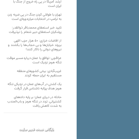
ارشد آمریکا در پی راه خروج از جنگ با
ایران است
تهران با طولانی کردن جنگ در پی ضربه زدن
به ترامپ در انتخابات میان‌دوره‌ای است
تایید خبر استعفای محمدباقر ذوالقدر؛
پزشکیان استعفای دبیر شعام را نپذیرفت
از افاضات خرازی: ۵۰ هزار حزب اللهی
بریزند خیابان‌ها و بی حجاب‌ها را بکشند و
نیرو‌های دولتی را ناکار کنند!
عراقچی: توافق با عمان درباره مسیر موقت
تنگه هرمز نزدیک است
غریب‌آبادی: برخی کشورهای منطقه
مستقیم به ایران حمله کردند
یک کشتی در آب‌های عمان در نزدیکی تنگه
هرمز هدف پرتابه ناشناس قرار گرفت
حادثه در دریای عمان؛ بر پایه داده‌های
کشتیرانی، تردد در تنگه هرمز و باب‌المندب
به شدت کاهش یافت
بایگانی نسخه قدیم سایت