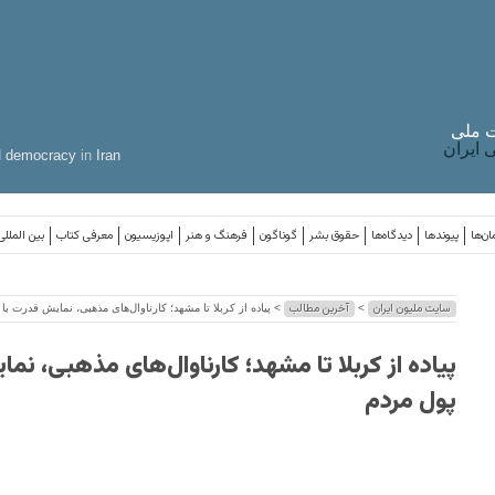
 ملی
ایران
d
democracy
in
Iran
ان‌ها
پیوندها
دیدگاه‌ها
حقوق بشر
گوناگون
فرهنگ و هنر
اپوزیسیون
معرفی کتاب
بین المللی
سایت ملیون ایران
آخرین مطالب
>
> پیاده از کربلا تا مشهد؛ کارناوال‌های مذهبی، نمایش قدرت با
پیاده از کربلا تا مشهد؛ کارناوال‌های مذهبی، نم
پول مردم