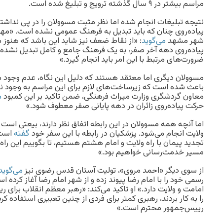
مراسم بیشتر در ۹ سال گذشته ترویج و تبلیغ شده است.
نتیجه تبلیغات انجام شده اما نظر مثبت مسوولان را در پی نداشته
پیاده‌روی چنان که باید تبدیل به فرهنگ عمومی نشده است. «م
شهر مشهد
می‌گوید
: «از نقاط ضعف نیز شاید این باشد که هنوز
پیاده‌روی دهه آخر صفر، به یک فرهنگ جامع و کامل تبدیل نشده
ضرورت‌های مرتبط با این امر باید انجام گیرد.»
مسوولان دیگری اما معتقد هستند که دلیل این نگاه، عدم وجود من
باعث شده است که زیرساخت‌های لازم برای این مراسم به وجود نیا
معاون گردشگری وزارت میراث فرهنگی، ضمن تاکید بر این کمبود
م
حرکت پیاده‌روی زائران در دهه پایانی صفر معطوف شود.»
اما آنچه همه مسوولان در این رابطه اتفاق نظر دارند، بیعتی است ک
ولایت انجام می‌شود. پزشکیان در رابطه با این سفر خود
گفته
است:
تجدید پیمان با راه ولایت و امام هشتم هستیم، تا بگوییم این راه 
مسیر خدمت‌رسانی خواهیم بود.»
از سوی دیگر «احمد مروی»، تولیت آستان قدس رضوی نیز
می‌گوید
رسمی خود را با امام رضا پیوند زده و از شهر امام رضا آغاز کرده اس
امامت و ولایت دارد.» او تاکید می‌کند: «رهبر معظم انقلاب برای
رییس‌جمهور محترم است.»