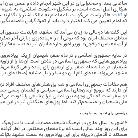
ساعاتی بعد او سخنرانی‌ای در این شهر انجام داده و ضمن بیان ای
هرکاری اصل است» است، بر تشکیل «حکومت اسلامی» به شیوه اما
او
گفت
: «اگر راست می‌گویید، نامه امام به مالک اشتر را بگذارید
که امام تعیین می کند اختیار دارد. باید از تمرکز‌گرایی فاصله بگیری
این گفته‌ها درحالی به زبان می‌آمد که مشهد، «پایتخت معنوی ایرا
مناطق مختلف ایران بود که برخی آن را «پیاده‌روی زیارتی آخر صفر»
از آن، «عباس عراقچی»، وزیر امور خارجه ایران نیز به دست‌به‌کار تو
در سایه جمهوری اسلامی و در ماه صفر، شیعیان از یک پیاده‌روی ب
پیاده‌روی‌هایی که جمهوری اسلامی در تلاش است آن‌ها را از زاوی
شیعیان در میانه ماه صفر برای اربعین پای پیاده راهی کربلا می‌شو
مشهد می‌روند. عده‌ای نام این دو سفر را، از مشایه (منطقه‌ای د
هم مقامات جمهوری اسلامی و هم پژوهش‌های مختلف افراد نزدی
آن دارند که ترویج آرمان‌های اسلامی-سیاسی و گفتمان رسمی جمه
دو سفر است که یکی وجهه بین‌المللی ایران شیعی را تقویت می‌ک
ملی شیعیان را منسجم‌تر کند؛ اما پول‌های هنگفتی نیز در این میا
مراسمی برای تجدید بیعت با ولایت
۱۴شهریور سال جاری در فرهنگ شیعه، مصادف است با سال‌مرگ 
برای این روز چند سالی است که برنامه‌های مختلفی در نظر گرفته
هستند تا قدمتی دیرینه برای این پیاده‌روی به سمت مشهد بتراشند