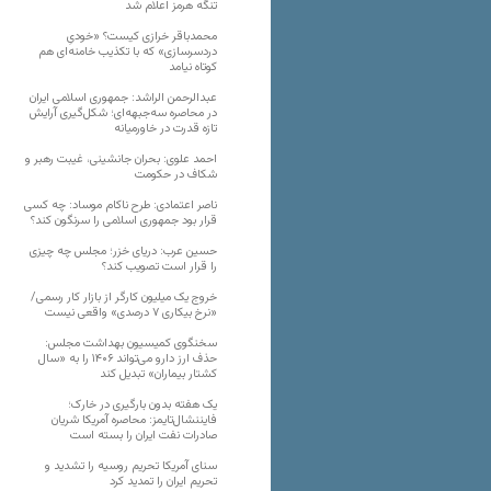
تنگه هرمز اعلام شد
محمدباقر خرازی کیست؟ «خودیِ
دردسرسازی» که با تکذیب خامنه‌ای هم
کوتاه نیامد
عبدالرحمن الراشد: جمهوری اسلامی ایران
در محاصره سه‌جبهه‌ای؛ شکل‌گیری آرایش
تازه قدرت در خاورمیانه
احمد علوی: بحران جانشینی، غیبت رهبر و
شکاف در حکومت
ناصر اعتمادی: طرح ناکام موساد: چه کسی
قرار بود جمهوری اسلامی را سرنگون کند؟
حسین عرب: دریای خزر؛ مجلس چه چیزی
را قرار است تصویب کند؟
خروج یک میلیون کارگر از بازار کار رسمی/
«نرخ بیکاری ۷ درصدی» واقعی نیست
سخنگوی کمیسیون بهداشت مجلس:
حذف ارز دارو می‌تواند ۱۴۰۶ را به «سال
کشتار بیماران» تبدیل کند
یک هفته بدون بارگیری در خارک؛
فایننشال‌تایمز: محاصره آمریکا شریان
صادرات نفت ایران را بسته است
سنای آمریکا تحریم روسیه را تشدید و
تحریم ایران را تمدید کرد