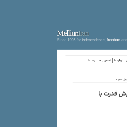
Melliun
Iran
Since 1905 for
independence
,
freedom
an
درباره ما
تماس با ما
راهنما
 پول مردم
ایش قدرت با