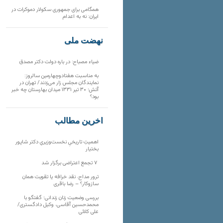
همگامی برای جمهوری سکولار دموکرات در
ایران: نه به اعدام
نهضت ملی
ضیاء مصباح: در باره دولت دکتر مصدق
به مناسبت هفتادوچهارمین سالروز:
نمایندگان مجلس زار می‌زدند/ تهران در
آتش؛ ۳۰ تیر ۱۳۳۱ میدان بهارستان چه خبر
بود؟
آخرین مطالب
اهمیتِ تاریخیِ نخست‌وزیریِ دکتر شاپور
بختیار
۷ تجمع اعتراضی برگزار شد
ترور مداح، نقد خرافه یا تقویت همان
سازوکار؟ – رضا باقری
بررسی وضعیت زنان زندانی؛ گفتگو با
محمدحسین آقاسی، وکیل دادگستری/
علی کلائی