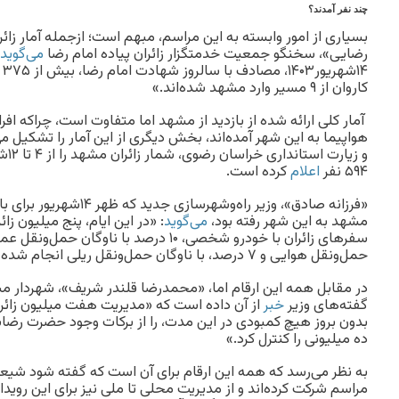
چند نفر آمدند؟
بسیاری از امور وابسته به این مراسم، مبهم است؛ ازجمله آمار زا
رضایی»، سخنگو جمعیت خدمتگزار زائران پیاده امام‌ رضا
می‌گوید
کاروان از ۹ مسیر وارد مشهد شده‌اند.»
آمار کلی ارائه شده از بازدید از مشهد اما متفاوت است، چراکه اف
هواپیما به این شهر آمده‌اند، بخش دیگری از این آمار را تشکیل 
۵۹۴ نفر
اعلام
کرده است.
«فرزانه صادق»، وزیر راه‌و‌شهر
مشهد به این شهر رفته بود،
می‌گوید
حمل‌ونقل هوایی و ۷ درصد، با ناوگان حمل‌ونقل ریلی انجام شده است.»
در مقابل همه این ارقام اما، «محمدرضا قلندر شریف»، شهردار 
گفته‌های وزیر
خبر
از آن داده است که «مدیریت هفت میلیون زائر 
بدون بروز هیچ کمبودی در این مدت، را از برکات وجود حضرت ر
ده میلیونی را کنترل کرد.»
به نظر می‌رسد که همه این ارقام برای آن است که گفته شود شیعی
مراسم شرکت کرده‌اند و از مدیریت محلی تا ملی نیز برای این رویداد 