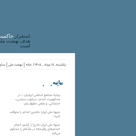
استقرار
حاکميت
هدف نهضت ملی 
است
یکشنبه, ۱۸ مرداد , ۱۴۰۵ |
خانه
نهضت ملی
سازم
بیانیه
سازمان‌های
ملی
بیانیه مجامع اسلامی ایرانیان – در
محکومیت اعدام، سرکوب سیاسی–
اجتماعی، و نقض حقوق زنان
جبهه ملی ایران: ماشین اعدام را متوقف
کنید!
جبهه ملی ایران-خارج از کشور انجام
اعدام‌های وقیحانه در ملأِعام را محکوم
می‌کند