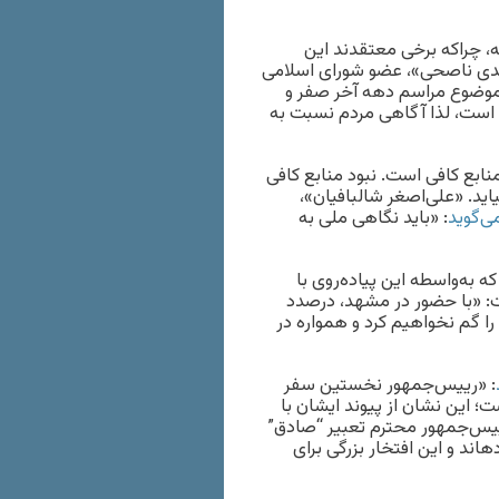
، چرا‌که برخی معتقدند این
هدی ناصحی»، عضو شورای اسلامی
 موضوع مراسم دهه آخر صفر و
 است، لذا آگاهی مردم نسبت به
ابع کافی است. نبود منابع کافی
ید. «علی‌اصغر شالبافیان»،
ی‌گوید
: «باید نگاهی ملی به
ه به‌واسطه این پیاده‌روی با
 «با حضور در مشهد، درصدد
را گم نخواهیم کرد و همواره در
: «رییس‌جمهور نخستین سفر
ت؛ این نشان از پیوند ایشان با
 رییس‌جمهور محترم تعبیر “صادق”
را به کار بردند، رهبری کمتر برای فردی از چنین تعبیری استفاده کرده‎اند و این افتخار بزرگی برای