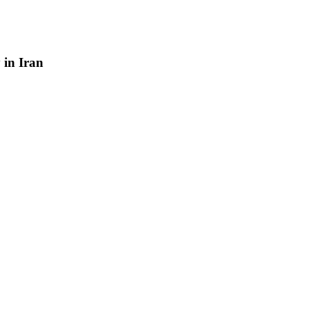
y
in
Iran