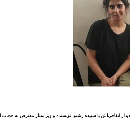
ار اتفاقی‌اش با سپیده رشنو، نویسنده و ویراستار معترض به حجاب اجبا