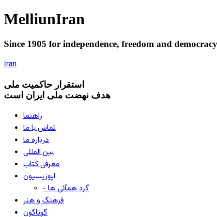
Melliun
Iran
Since 1905 for
independence
,
freedom
and
democrac
Iran
استقرار
حاکميت ملی
هدف نهضت ملی ایران است
راهنما
تماس با ما
درباره ما
بین المللی
معرفی کتاب
اپوزیسیون
- گرد همآئی ها
فرهنگ و هنر
گوناگون