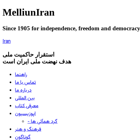
Melliun
Iran
Since 1905 for
independence
,
freedom
and
democrac
Iran
استقرار
حاکميت ملی
هدف نهضت ملی ایران است
راهنما
تماس با ما
درباره ما
بین المللی
معرفی کتاب
اپوزیسیون
- گرد همآئی ها
فرهنگ و هنر
گوناگون