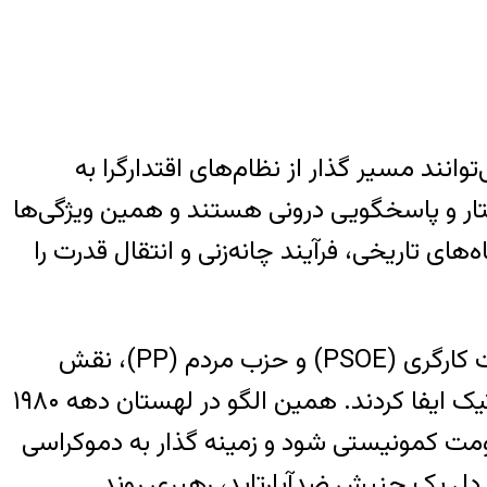
ند مسیر گذار از نظام‌های اقتدارگرا به
ختار و پاسخگویی درونی هستند و همین ویژگی‌ها
‌های تاریخی، فرآیند چانه‌زنی و انتقال قدرت را
در اسپانیا، پس از مرگ ژنرال فرانکو در سال ۱۹۷۵، احزاب تازه تأسیس‌شده مانند حزب سوسیالیست کارگری (PSOE) و حزب مردم (PP)، نقش
کلیدی در تدوین قانون اساسی جدید، شرکت در انتخابات آزاد و شکل‌گیری یک نظم سیاسی دموکراتیک ایفا کردند. همین الگو در لهستان دهه ۱۹۸۰
مت کمونیستی شود و زمینه گذار به دموکراسی
ه رهبری نلسون ماندلا توانست از دل یک جنبش ضدآپارتاید، رهبری روند