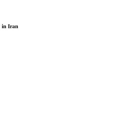
y
in
Iran