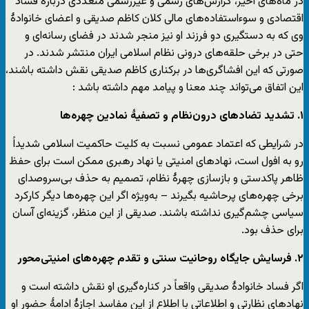
در ماه‌های اخیر، گزارش‌های رسمی و غیررسمی متعددی دربارۀ فساد
اقتصادی و سوء‌استفاده‌های مالی کلان کاظم صدیقی و اعضای خانوادۀ
وی که به دستگیری دو فرزند او نیز منجر شدند در فضای رسانه‌ای و
حتی در برخی حلقه‌های درونی نظام اسلامی ایران منتشر شدند. در
صورتی که این افشاگری‌ها در برکناری کاظم صدیقی نقش داشته باشند،
این اتفاق می‌تواند چند معنا و پیامد مهم داشته باشد :
۱
.
تشدید تضادهای درون‌نظام و تصفیۀ نمادین چهره‌ها
در شرایطی که اعتماد عمومی نسبت به کلیت حاکمیت اسلامی شدیداً
رو به افول است، نهادهای امنیتی یا نهاد رهبری ممکن است برای حفظ
ظاهر پاکدستی و بازسازی چهرۀ نظام، تصمیم به حذف بی‌سروصدای
برخی چهره‌های پرحاشیه بگیرند – به‌ویژه اگر این چهره‌ها دیگر کارکرد
سیاسی چشم‌گیری نداشته باشند. صدیقی از این منظر، گزینه‌ای آسان
برای حذف بود.
۲
.
فرسایش جایگاه روحانیت سنتی و تقدم چهره‌های امنیتی‌محور
اگر فساد خانوادۀ صدیقی واقعاً در کناره‌گیری او نقش داشته است و
نهادهای نظارتی و اطلاعاتی با اطلاع از این مفاسد اجازۀ ادامۀ حضور او