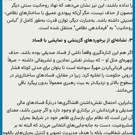
را نداده باشند، این نیز نشان می‌دهد که نهاد روحانیت سنتی دیگر
مصون از حذف نیست، مگر آن‌که پیوندی عمیق با ساختارهای نظامی-
امنیتی داشته باشد. به‌عبارت دیگر، توازن قدرت به‌طور کامل از “لباس
روحانیت” به “فرماندهی نظامی” منتقل شده است.
۳
.
نشانه‌ای از برخوردهای گزینشی و نمایشی با فساد
اگر هم این کناره‌گیری واقعاً ناشی از فساد صدیقی بوده باشد، حذف
چهره‌ای مثل او – که بیشتر نقشی نمادین و تشریفاتی داشته – صرفاً
نوعی قربانی‌کردن مهرۀ سوخته است تا بتوان برای مدتی کوتاه فشار
درونی حکومت را تخلیه کرد. زیرا در مقابل، فسادهای ساختاری‌تر در
سطوح بالاتر و نزدیک‌تر به بیت رهبری معمولاً بدون پیگرد باقی
می‌مانند.
بنابراین، احتمال نقش‌داشتن افشاگری‌ها دربارۀ فسادهای مالی
صدیقی و فرزندانش در برکناری او وجود دارد و اگر چنین باشد، معنای
آن این است که نظام برای بازسازی ظاهر خود در شرایط بحران
مشروعیت، دست به جابه‌جایی‌های انتخابی می‌زند که البته نه بر
مبنای شفافیت، بلکه با هدف مدیریت تصویر و کنترل بحران‌های بالقوه