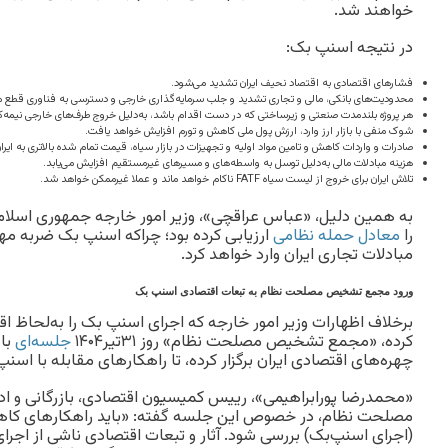
خواهند شد.
در نتیجه اسنپ‌ بک:
فشارهای اقتصادی به اقتصاد نحیف ایران تشدید می‌شود.
محدودیت‌های بانکی، مالی و تجاری تشدید و جلب سرمایه‌گذاری خارجی و دسترسی به فناوری قطع م
هر پروژه‌‌ بلندمدت صنعتی و زیرساختی که در دست اقدام باشد، به‌دلیل خروج طرف‌های خارجی نیمه‌ک
شوک منفی با بازار ارز وارد، ارزش پول ملی کاهش و تورم افزایش خواهد یافت.
صادرات و واردات کاهش و تامین مواد اولیه و تجهیزات در بازار سیاه، قیمت تمام شده بالاتری به ایرا
هزینه مبادلات مالی به‌دلیل توسل به واسطه‌های و مسیرهای غیرمستقیم افزایش می‌یابد.
تلاش ایران برای خروج از لیست سیاه FATF ناکام خواهد ماند و عملا غیرممکن خواهد شد.
به همین دلیل، «عباس عراقچی»، وزیر امور خارجه جمهوری اسلام
را
معادل حمله نظامی
ارزیابی کرده بود؛ چراکه اسنپ بک ضربه مهل
مبادلات تجاری ایران وارد خواهد کرد.
ورود مجمع تشخیص مصلحت نظام به تبعات اقتصادی اسنپ بک
برخلاف اظهارات وزیر امور خارجه که اجرای اسنپ بک را به‌لحاظ اق
کرده، «مجمع تشخیص مصلحت نظام» روز ۳۱تیر۱۴۰۴
جلسه‌ای
با 
چهره‌های اقتصادی ایران برگزار کرده، تا راهکارهای مقابله با اسن
«محمدرضا پورابراهیمی»،
رییس کمیسیون اقتصادی، بازرگانی و 
مصلحت نظام، در خصوص این جلسه گفته: «باید راهکارهای کا
(اجرای اسنپ‌بک) بررسی شود. آثار و تبعات اقتصادی ناشی از اجرای 