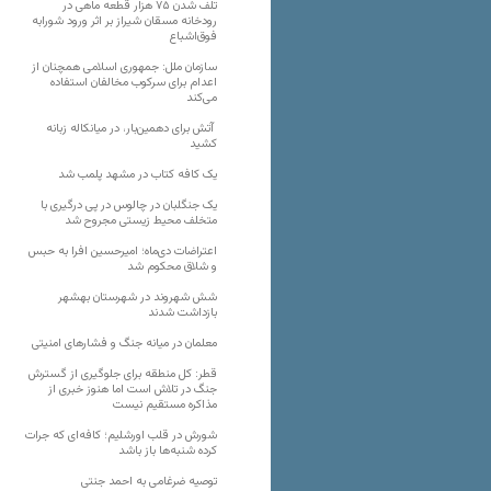
تلف شدن ۷۵ هزار قطعه ماهی در
رودخانه مسقان شیراز بر اثر ورود شورابه
فوق‌اشباع
سازمان ملل: جمهوری اسلامی همچنان از
اعدام برای سرکوب مخالفان استفاده
می‌کند
آتش برای دهمین‌بار، در میانکاله زبانه
کشید
یک کافه کتاب در مشهد پلمب شد
یک جنگلبان در چالوس در پی درگیری با
متخلف محیط زیستی مجروح شد
اعتراضات دی‌ماه؛ امیرحسین افرا به حبس
و شلاق محکوم شد
شش شهروند در شهرستان بهشهر
بازداشت شدند
معلمان در میانه جنگ و فشارهای امنیتی
قطر: کل منطقه برای جلوگیری از گسترش
جنگ در تلاش است اما هنوز خبری از
مذاکره مستقیم نیست
شورش در قلب اورشلیم؛ کافه‌ای که جرات
کرده شنبه‌ها باز باشد
توصیه ضرغامی به احمد جنتی