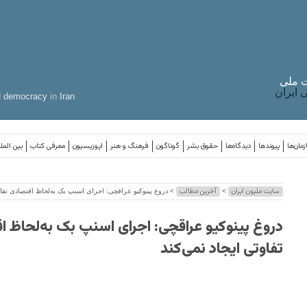
 ملی
ایران
d
democracy
in
Iran
مان‌ها
پیوندها
دیدگاه‌ها
حقوق بشر
گوناگون
فرهنگ و هنر
اپوزیسیون
معرفی کتاب
بین المل
سایت ملیون ایران
آخرین مطالب
>
> دروغ پینوکیو عراقچی: اجرای اسنپ بک به‌لحاظ اقتصادی تفاوت
دروغ پینوکیو عراقچی: اجرای اسنپ بک به‌لحاظ ا
تفاوتی ایجاد نمی‌کند