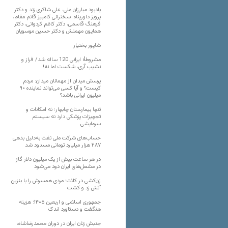
یادبود مبارزان ملی، علی شاکری زند و دکتر
پرویز داورپناه: سخنرانی کامبیز قائم مقام،
فرهنگ قاسمی، دکتر کاظم کردوانی، دکتر
همایون مهمنش و دکتر حسین موسویان
شاپور بختیار
مشروطۀ ایرانی 120 ساله شد/ فراز و
نشیب آری، شکست اما نه!
پرسش میدان از مهمانان میدان: مردم
کیست؟ و آیا کسی می‌تواند نماینده ۹۰
میلیون ایرانی باشد؟
تنها بیمارستان چابهار؛ نه امکانات و
تجهیزات پزشکی دارد نه سیستم
سرمایشی
حساب‌های شرکت ملی نفت به‌دلیل بدهی
۲۸۷ هزار میلیارد تومانی مسدود شد
در هر ساعت بیش از یک میلیون دلار گاز
در مشعل‌های ایران دود می‌شود
زن‌کشی در کلات؛ مردی همسرش را با بنزین
آتش زد و کشت
جمهوری اسلامی و اربعین ۱۴۰۵؛ هزینه
هنگفت و دستاورد اندک
جنبش زنان ایران در دوران محمدرضاشاه،