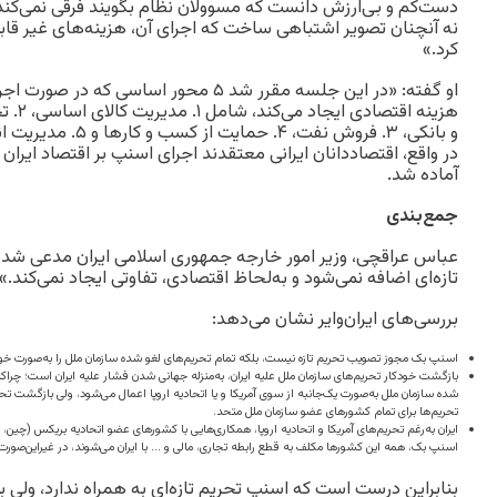
دست‌کم و بی‌ارزش دانست که مسوولان نظام بگویند فرقی نمی‌کند 
نه آنچنان تصویر اشتباهی ساخت که اجرای آن، هزینه‌های غیر قاب
کرد.»
او گفته: «در این جلسه مقرر شد ۵ محور اساسی
هزینه ا
و بانکی، ۳. فروش نفت، ۴
در واقع، اقتصاددانان ایرانی معتقدند اجرای اسنپ بر اقتصاد ایران تا
آماده شد.
جمع‌بندی
عباس عراقچی، وزیر امور خارجه جمهوری اسلامی ایران مدعی شده
تازه‌ای اضافه نمی‌شود و به‌لحاظ اقتصادی، تفاوتی ایجاد نمی‌کند.»
بررسی‌های ایران‌وایر نشان می‌دهد:
اسنپ بک مجوز تصویب تحریم تازه نیست، بلکه تمام تحریم‌های لغو شده سازمان ملل را به‌صورت خودکا
بازگشت خودکار تحریم‌های سازمان ملل علیه ایران، به‌منزله جهانی شدن فشار علیه ایران است؛ چرا‌که 
شده سازمان ملل به‌صورت یک‌جانبه از سوی آمریکا و یا اتحادیه اروپا اعمال می‌شود، ولی بازگشت تحر
تحریم‌ها برای تمام کشورهای عضو سازمان ملل متحد.
ایران به‌رغم تحریم‌های آمریکا و اتحادیه اروپا، همکاری‌هایی با کشورهای عضو اتحادیه بریکس (چین، ه
اسنپ بک، همه این کشورها مکلف به قطع رابطه تجاری، مالی و … با ایران می‌شوند، در غیراین‌صورت،
بنابراین درست است که اسنپ تحریم تازه‌ای به همراه ندارد، ولی