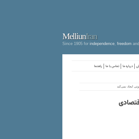
Melliun
Iran
Since 1905 for
independence
,
freedom
an
لی
درباره ما
تماس با ما
راهنما
ی ایجاد نمی‌کند
قتصادی