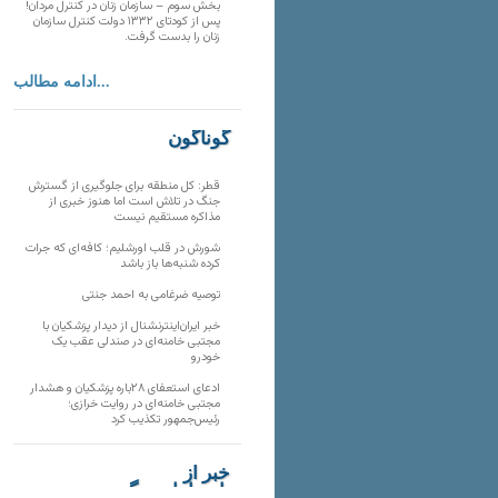
بخش سوم – سازمان زنان در کنترل مردان!
پس از کودتای ۱۳۳۲ دولت کنترل سازمان
زنان را بدست گرفت.
ادامه مطالب...
گوناگون
قطر: کل منطقه برای جلوگیری از گسترش
جنگ در تلاش است اما هنوز خبری از
مذاکره مستقیم نیست
شورش در قلب اورشلیم؛ کافه‌ای که جرات
کرده شنبه‌ها باز باشد
توصیه ضرغامی به احمد جنتی
خبر ایران‌اینترنشنال از دیدار پزشکیان با
مجتبی خامنه‌ای در صندلی عقب یک
خودرو
ادعای استعفای ۲۸باره پزشکیان و هشدار
مجتبی خامنه‌ای در روایت خرازی؛
رئیس‌جمهور تکذیب کرد
خبر از
تارنماهای دیگر