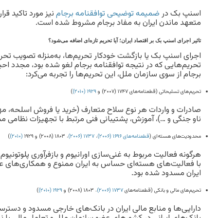
اسنپ بک در
ضمیمه توضیحی توافقنامه برجام
نیز مورد تاکید قرار
متعهد ماندن ایران به مفاد برجام مشروط شده است.
تاثیر اجرای اسنپ بک بر اقتصاد ایران؛ آیا تحریم تازه‌ای اضافه می‌شود؟
اجرای اسنپ بک یا بازگشت خودکار تحریم‌ها، به‌منزله تصویب تحری
تحریم‌هایی که در نتیجه توافقنامه برجام لغو شده بود، مجدد احیا
برجام از سوی سازمان ملل، این تحریم‌ها را تجربه می‌کرد:
تحریم‌های تسلیحاتی (قطعنامه‌های ۱۷۴۷ (۲۰۰۷) و
۱۹۲۹ (۲۰۱۰)
)
صادرات و واردات هر نوع سلاح متعارف (خرید یا فروش اسلحه، مه
ناو جنگی و …)، آموزش، پشتیبانی فنی مرتبط با تجهیزات نظامی مم
محدودیت‌های هسته‌ای (
قطعنامه‌های ۱۶۹۶ (۲۰۰۶)
،
۱۷۳۷ (۲۰۰۶)
، ۱۸۰۳ (۲۰۰۸) و ۱۹۲۹
(۲۰۱۰)
)
هرگونه فعالیت مربوط به غنی‌سازی اورانیوم و بازفرآوری پلوتونیوم،
با فعالیت‌های هسته‌ای حساس به ایران ممنوع و همکاری‌های عل
ایران مسدود شده بود.
تحریم‌های مالی و بانکی (قطعنامه‌های
۱۷۳۷ (۲۰۰۶)
، ۱۸۰۳ (۲۰۰۸) و
۱۹۲۹ (۲۰۱۰)
)
دارایی‌ها و منابع مالی ایران در بانک‌های خارجی مسدود و دسترسی