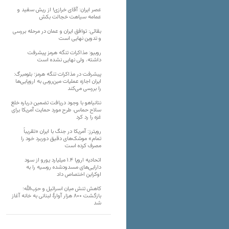
عصر ایران: آقای خرازی! از ریش سفید و
عمامه سیاهت خجالت بکش
بقائی: توافق ایران و عمان در مرحله بررسی
و تدوین نهایی است
روبیو: مذاکرات تنگه هرمز پیشرفت
داشته، ولی نهایی نشده است
پیشرفت در مذاکرات تنگه هرمز؛ بلومبرگ:
ایران اجازه عملیات مین‌روبی به اروپایی‌ها
را بررسی می‌کند
نتانیاهو با وجود دریافت تضمین درباره خلع
سلاح حماس، طرح مورد حمایت آمریکا برای
غزه را رد کرد
رویترز: آمریکا در جنگ با ایران «تقریباً
تمام» موشک‌های دقیق دوربرد خود را
مصرف کرده است
اتحادیه اروپا ۱.۴ میلیارد یورو از سود
دارایی‌های مسدودشده روسیه را به
اوکراین ‏اختصاص داد
کاهش تنش میان اسرائیل و حزب‌الله؛
بازگشت ۸۰۰ هزار آوارۀ لبنانی به خانه‌ آغاز
شد