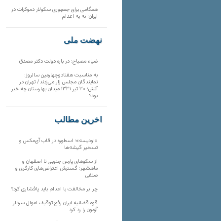
همگامی برای جمهوری سکولار دموکرات در
ایران: نه به اعدام
نهضت ملی
ضیاء مصباح: در باره دولت دکتر مصدق
به مناسبت هفتادوچهارمین سالروز:
نمایندگان مجلس زار می‌زدند/ تهران در
آتش؛ ۳۰ تیر ۱۳۳۱ میدان بهارستان چه خبر
بود؟
آخرین مطالب
«اودیسه»؛ اسطوره در قاب آی‌مکس و
تسخیر گیشه‌ها
از سکوهای پارس جنوبی تا اصفهان و
ماهشهر؛ گسترش اعتراض‌های کارگری و
صنفی
چرا بر مخالفت با اعدام باید پافشاری کرد؟
قوه قضائیه ایران رفع توقیف اموال سردار
آزمون را رد کرد