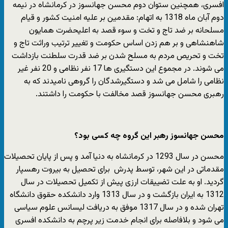
افسری، همچنین ستوان دوم محسن جهانسوز در کرمانشاه در نیمه
دوم آبان ماه 1318 به اتهام: مقدمین بر علیه امنیت کشور و قیام
مسلحانه بر ضد تاج و تخت و سوء قصد به اعلیحضرت همایون
شاهنشاهی و بر هم زدن اساس حکومت و تغییر ترتیب وراثت تاج و
تخت و تحریص مردم به مسلح شدن بر ضد قدرت سلطنت بازداشت
می شوند. در مجموع این دستگیری ها 17 نفر نظامی و 20 نفر غیر
نظامی را شامل می شد و دستگیرشدگان را گروهی نامیدند که به
رهبری محسن جهانسوز قصد مخالفت با حکومت را داشتند.
محسن جهانسوز رهبر این گروه چه کسی بود؟
محسن در سال 1293 در کرمانشاه به دنیا آمد و پس از پایان تحصیلات
مقدماتی در این شهر، توسط پدرش برای تحصیل به بیروت رهسپار
گردید. او به علت تضییقات ارزی پیش از تکمیل تحصیلات در سال
1312 به ایران بازگشت و در سال 1313 وارد دانشکده حقوق دانشگاه
تهران شده و در سال 1317 موفق به دریافت لیسانس علوم سیاسی
می شود و بلافاصله برای انجام خدمت زیر پرچم به دانشکده افسری