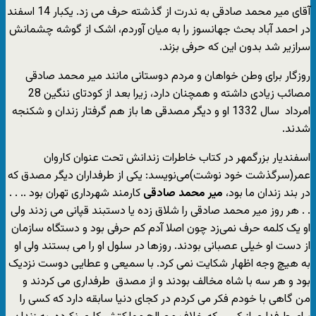
آقای میر محمد صادقی به ندرت از گذشته حرف می زد. یکبار 14 اسفند
در احمد آباد بحث جهانسوز را به میان آوردم، اشک از گوشه چشمانش
سرازیر شد بدون این که حرفی بزند.
روزگار برای وطن خواهان و مردم دوستانی مانند میر محمد صادقی
مصائب زیادی داشته و همچنان دارد، زیرا بعد از کودتای ننگین 28
امرداد سال 1332 او و دیگر مصدقی ها باز هم گرفتار زندان و شکنجه
شدند.
اسفندیار بزرگمهر در کتاب خاطرات زندانش تحت عنوان کاروان
عمر(سرگذشت خود نوشت)می‌نویسد: یکی از طرفداران دیگر مصدق که
در بند زندان ما بود،
میر محمد صادقی
کارمند شهرداری تهران بود .. . .
. . هر روز میر محمد صادقی را شلاق زده یا دستبند قپانی می زدند ولی
او یک کلمه حرف نمی‌زد چون اصلا آدم کم حرفی بود و دستگاه سازمان
از دست او خیلی عصبانی بودند. روزها در سلول او را می بستند ولی او
به هیچ وجه اظهار شکایت نمی کرد. با سمیعی و عطایی دوست نزدیک
بود و هر سه با شاه مخالف بودند و از مصدق طرفداری می کردند و
من گاهی با خودم فکر می کردم در کجای دنیا سابقه دارد که کسی را