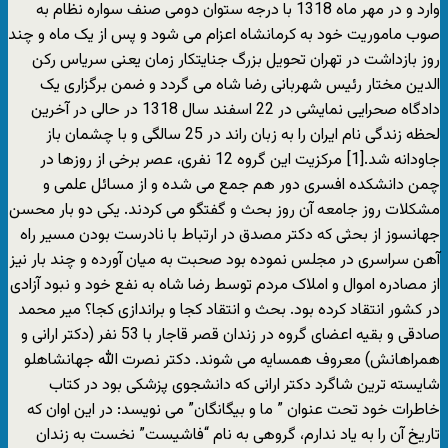
وارد و در مهر ماه 1318 با درجه ستوان دومی صنف سواره نظام به
صوب ماموریت خود به کرمانشاه اعزام می شود و پس از یک ماه و چند
روز بازداشت در تهران تحویل بزرگ جنایتکار زمان یعنی سریاس رکن
الدین مختار رئیس شهربانی رضا شاه می گردد و ضمن برگزاری یک
دادگاه صحرایی نمایشی در 22 اسفند سال 1318 در حالی در آخرین
لحظه زندگی نام ایران را به زبان راند در 25 سالگی و با چشمان باز
جاودانه شد.[1] مرکزیت این گروه 12 نفری، عصر برخی از روزها در
چمن دانشکده افسری دور هم جمع می شده و از مسائل علمی و
مشکلات روز جامعه آن روز بحث و گفتگو می کردند. یکی دو بار محسن
جهانسوز از بحثی که دکتر مصدق در ارتباط با نادرست بودن مسیر راه
آهن سراسری در مجلس نموده بود صحبت به میان آورده و چند بار نیز
از مصادره اموال و املاک مردم توسط رضا شاه به نفع خود و نبود آزادی
در کشور انتقاد کرده بود. بحث و انتقاد کجا و براندازی کجا؟ میر محمد
صادقی و بقیه اعضای گروه در زندان قصر قاجار با 53 نفر (دکتر ارانی و
همراهانش) معروف همسایه می شوند. دکتر نصرت الله جهانشاهلو
شایسته ترین شاگرد دکتر ارانی که دانشجوی پزشکی بود در کتاب
خاطرات خود تحت عنوان ” ما و بیگانگان” می نویسد: در این اوان که
تاریخ آن را به یاد ندارم، گروهی به نام “فاشیست” نخست به زندان