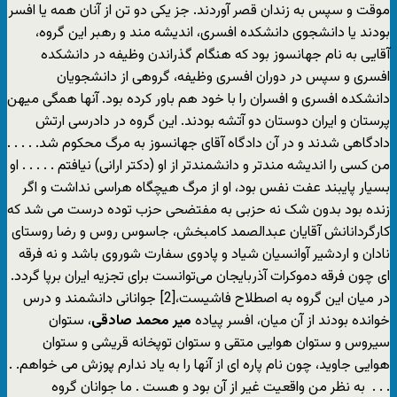
موقت و سپس به زندان قصر آوردند. جز یکی دو تن از آنان همه یا افسر
بودند یا دانشجوی دانشکده افسری، اندیشه مند و رهبر این گروه،
آقایی به نام جهانسوز بود که هنگام گذراندن وظیفه در دانشکده
افسری و سپس در دوران افسری وظیفه، گروهی از دانشجویان
دانشکده افسری و افسران را با خود هم باور کرده بود. آنها همگی میهن
پرستان و ایران دوستان دو آتشه بودند. این گروه در دادرسی ارتش
دادگاهی شدند و در آن دادگاه آقای جهانسوز به مرگ محکوم شد. . . . .
من کسی را اندیشه مندتر و دانشمندتر از او (دکتر ارانی) نیافتم . . . . . او
بسیار پایبند عفت نفس بود، او از مرگ هیچگاه هراسی نداشت و اگر
زنده بود بدون شک نه حزبی به مفتضحی حزب توده درست می شد که
کارگردانانش آقایان عبدالصمد کامبخش، جاسوس روس و رضا روستای
نادان و اردشیر آوانسیان شیاد و پادوی سفارت شوروی باشد و نه فرقه
ای چون فرقه دموکرات آذربایجان می‌توانست برای تجزیه ایران برپا گردد.
در میان این گروه به اصطلاح فاشیست،[2] جوانانی دانشمند و درس
خوانده بودند از آن میان، افسر پیاده
میر محمد صادقی
، ستوان
سیروس و ستوان هوایی متقی و ستوان توپخانه قریشی و ستوان
هوایی جاوید، چون نام پاره ای از آنها را به یاد ندارم پوزش می خواهم. .
. . . به نظر من واقعیت غیر از آن بود و هست . ما جوانان گروه