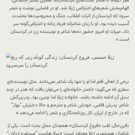
فقر گرفته، تا فشار سنت‌های مردسالارانه. همین بستر اجتماعی،
الهام‌بخش شعرهای اعتراضی ژیلا شد. او در فضایی نوشت و شعر
سرود که کردستان از اثرات انقلاب، جنگ و محرومیت‌ها به‌شدت
آسیب دیده بود. او با زبان شاعرانه فریاد زنانه و اعتراض‌گونه سر
داد. میراث او امروز حضور ده‌ها شاعر و نویسنده زن در کردستان
است.»
برخی از اهالی قلم اما او را تنها یک شاعر نمی‌دانند. مثل نویسنده‌ای
سقزی که می‌گوید: «کمتر خانواده‌ای را می‌توان یافت که هنر در چند
نسل آن ادامه داشته باشد. خانواده ژیلا اما چنین بود. پدربزرگش
شاعر، پدرش قاضی، خودش شاعر و مترجم و حالا دخترش “بهار”
که در خارج از ایران، کار روزنامه‌نگاری و شعر را ادامه می‌دهد.»
با‌این‌حال، لقب «فروغ کردستان» همچنان محل بحث است. یکی از
شاعران همشهری ژیلا معتقد است: «سال‌هاست “مستوره اردلان”