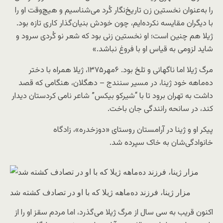
را به‌عنوان نخستین زن تاریخ‌نگار کُرد می‌شناسیم و هیچ‌وقت او را
با دیگران مقایسه نکرده‌ایم، چون خودش بنیان‌گذار کاری تازه بود.
ژیلا هم چنین است؛ او نخستین زنی بود که شعر نو کُردی سرود و
شاید لزومی به قیاس او با فروغ نباشد.»
مرگ ژیلا اما ناگهانی و تلخ بود. ۶مهر۱۳۷۵، ژیلا همراه با دختر
ده‌ماهه‌ خود ژینا، در مسیر سنندج – دهگلان، هنگامی که قصد
داشت به تهران برود تا با “شیرکو بیکس” شاعر نامی کردستان دیدار
کند، در سانحه رانندگی جان باخت.
پیکر او و ژینا در آرامستان روستای «دوزخدره»، زادگاه
خانوادگی‌شان به خاک سپرده شد.
مزار ژینا، فرزند ده‌ماهه ژیلا که با او در تصادف کشته شد
اکنون قریب به سی سال از مرگ ژیلا می‌گذرد، اما مردم سقز او را از