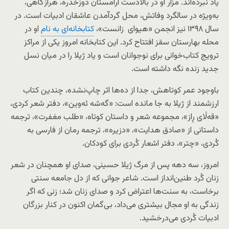
یاد نبرده‌اند. مزار او در بالادست آرامستان دوزخدره، هر‌از‌گاهی،
به‌ویژه در سالگرد وفاتش، محل گردآمدن عاشقان ادبیات است. در
سال ۱۳۹۸ نیز انجمن «هیوای زانست»،
کتابخانه‌ای به نام
او در
محله بهارستان سقز افتتاح کرد. این کتابخانه امروز یکی از مراکز
ترویج کتاب‌خوانی برای نوجوانان است و یاد ژیلا را در میان نسل
جدید زنده نگه داشته است.
باوجود عمر کوتاهش، جدا از ده‌ها اثر چاپ‌نشده، چندین کتاب
ارزشمند از ژیلا به جا مانده است: «گه‌شه ئه‌وین»، دفتر شعر کردی،
«قەڵای ڕاز»، مجموعه شعر و داستان کوتاه، «طلب مغفرت»، ترجمه
داستانی از «صادق هدایت»، «دزیره»، ترجمه رمان از فارسی به
کُردی، «چتر»، دفتر اشعار کُردی برای کودکان.
امروز، سه دهه پس از مرگ ژیلا حسینی، صدای او همچنان در شعر
زنان کُرد طنین‌انداز است. شاعر جوانی که از دل جامعه سنتی
برخاست، به سنت‌ها اعتراض کرد و صدای زنان شد؛ زنی که اگر
زندگی به او مجال بیشتری می‌داد، بی‌گمان اکنون در کنار بزرگان
ادبیات کُردی می‌درخشید.