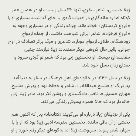
ژیلا حسینی، شاعر سقزی، تنها ۳۲ سال زیست، او در همین عمر
کوتاه اما رد ماندگاری در ادبیات کُردی بر جای گذاشت. بسیاری او را
«فروغ کردستان» خوانده‌اند، چراکه زندگی‌ او در بسیاری وجوه به
«فروغ فرخزاد»، شاعر ایرانی شباهت داشت، از جمله ازدواج
زودهنگام، طلاق، ازدواج دوباره، شاعری و مرگ براثر تصادف در اوج
جوانی. با‌این‌حال گروهی دیگر معتقدند ژیلا نیازمند چنین
مقایسه‌ای نیست. او نخستین زنی بود که شعر نو کُردی سرود و
صدای زنان نسل خود شد.
ژیلا در سال ۱۳۴۳ در خانواده‌ای اهل فرهنگ در سقز به دنیا آمد.
پدربزرگ‌ او «شیخ عبدالقادر»، شاعر و خطاط بود و پدرش «شیخ
مهران حسینی»، قاضی دادگستری و روشن‌فکر بود. مادر ژینا، زنی
خانه‌دار بود که حالا همراه پسرش زندگی می‌کند.
یکی از نزدیکان ژیلا درباره‌ او می‌گوید: «کتابخانه پدر که اکنون هم
بخشی از آن باقی مانده، نخستین مدرسه ادبی ژیلا بود که او را با
جهان شعر پیوند. سرنوشت ژیلا اما به‌گونه‌ای دیگر رقم خورد و او