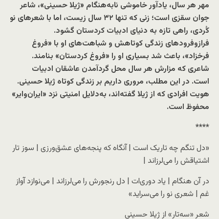
مهر هر سال، یادآور خاموشی نابه‌هنگام «ژیلا حسینی»، شاعر
جوان سقزی است؛ زنی که تنها ۳۲ سال زیست، اما با شعرهای نو
کُردی، راهی تازه به دنیای ادبیات کردستان گشود.
فراز‌وفرودهای زندگی کوتاهش و شباهت‌های او با «فروغ
فرخزاد»، باعث شد بسیاری او را «فروغ کردستان» بنامند.
شاعری که مزارش هر سال محل گردآمدن عاشقان ادبیات
است.
در این مطلب، مروری داریم بر زندگی کوتاه ژیلا حسینی.
هویت افرادی که از ژیلا گفته‌اند، به‌دلایل امنیتی نزد «ایران‌وایر»‌
محفوظ است.
****
«دل تنگم چه تاریک است | آنگاه که پنجه‌های عشق‌ورزی | سوز تار
اشتیاقش را می‌لرزاند |
در آن هنگام | یاد دوری‌ات | دل رنجورش را می‌لرزاند | می‌نوازد آواز
غم | شعری نو را می‌سراید»
شعر «سه‌تار» از ژیلا حسینی