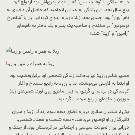
در ۱۵ سالگی با “وفا حسینی” که از اقوام پدری‌اش بود ازدواج کرد.
پنج سال بعد، این زندگی به جدایی انجامید که حاصل آن دختری به
نام “بهار” بود. چندی بعد، ژیلا دوباره ازدواج کرد؛ این بار با “شاهرخ
نوسودی” در سنندج و صاحب یک پسر و یک دختر به نام‌های
“رامین” و “ژینا” شد.»
ژیلا به همراه رامین و ژینا
مسیر شاعری ژیلا نیز به‌مانند زندگی شخصی‌ او، پرفرازونشیب بود.
او ابتدا به فارسی می‌نوشت، اما با ورود به رادیو سنندج و آغاز
گویندگی در برنامه‌ای کُردی، به زبان مادری روی آورد. شعرهای ژیلا
موزون و جلوه‌ای از رنج مردمان کُرد بود.
یکی از شاعران سقزی درباره فضای دهه سوم زندگی ژیلا و میزان
تاثیرگذاری او توضیح می‌دهد: «دهه شصت و هفتاد شمسی،
دورانی پر از تحولات سیاسی و اجتماعی در کردستان بود، از جنگ و