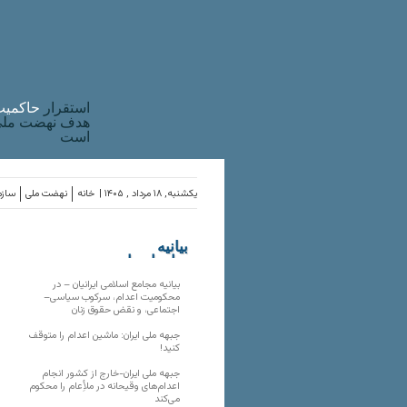
استقرار
حاکميت
هدف نهضت ملی 
است
یکشنبه, ۱۸ مرداد , ۱۴۰۵ |
خانه
نهضت ملی
سازم
بیانیه
سازمان‌های
ملی
بیانیه مجامع اسلامی ایرانیان – در
محکومیت اعدام، سرکوب سیاسی–
اجتماعی، و نقض حقوق زنان
جبهه ملی ایران: ماشین اعدام را متوقف
کنید!
جبهه ملی ایران-خارج از کشور انجام
اعدام‌های وقیحانه در ملأِعام را محکوم
می‌کند