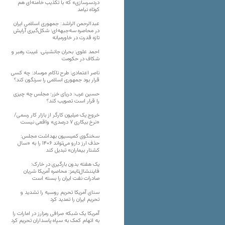
دردسرسازی» که با تکذیب خامنه‌ای هم
کوتاه نیامد
عبدالرحمن الراشد: جمهوری اسلامی ایران
در محاصره سه‌جبهه‌ای؛ شکل‌گیری آرایش
تازه قدرت در خاورمیانه
احمد علوی: بحران جانشینی، غیبت رهبر و
شکاف در حکومت
ناصر اعتمادی: طرح ناکام موساد: چه کسی
قرار بود جمهوری اسلامی را سرنگون کند؟
حسین عرب: دریای خزر؛ مجلس چه چیزی
را قرار است تصویب کند؟
خروج یک میلیون کارگر از بازار کار رسمی/
«نرخ بیکاری ۷ درصدی» واقعی نیست
سخنگوی کمیسیون بهداشت مجلس:
حذف ارز دارو می‌تواند ۱۴۰۶ را به «سال
کشتار بیماران» تبدیل کند
یک هفته بدون بارگیری در خارک؛
فایننشال‌تایمز: محاصره آمریکا شریان
صادرات نفت ایران را بسته است
سنای آمریکا تحریم روسیه را تشدید و
تحریم ایران را تمدید کرد
آمریکا یک شبکه صرافی رمزارز در امارات را
به اتهام کمک به سپاه پاسداران تحریم کرد