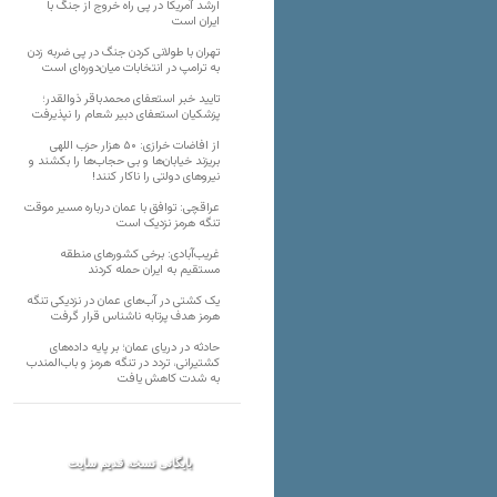
ارشد آمریکا در پی راه خروج از جنگ با
ایران است
تهران با طولانی کردن جنگ در پی ضربه زدن
به ترامپ در انتخابات میان‌دوره‌ای است
تایید خبر استعفای محمدباقر ذوالقدر؛
پزشکیان استعفای دبیر شعام را نپذیرفت
از افاضات خرازی: ۵۰ هزار حزب اللهی
بریزند خیابان‌ها و بی حجاب‌ها را بکشند و
نیرو‌های دولتی را ناکار کنند!
عراقچی: توافق با عمان درباره مسیر موقت
تنگه هرمز نزدیک است
غریب‌آبادی: برخی کشورهای منطقه
مستقیم به ایران حمله کردند
یک کشتی در آب‌های عمان در نزدیکی تنگه
هرمز هدف پرتابه ناشناس قرار گرفت
حادثه در دریای عمان؛ بر پایه داده‌های
کشتیرانی، تردد در تنگه هرمز و باب‌المندب
به شدت کاهش یافت
بایگانی نسخه قدیم سایت