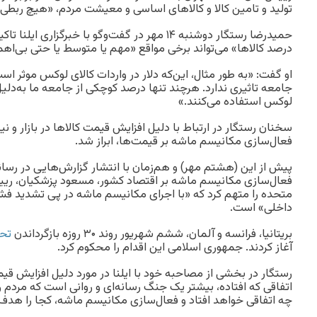
تولید و تامین کالا و کالاهای اساسی و معیشت مردم، «هیچ ربطی به
درصد کالاها» می‌تواند برخی مواقع «مهم یا متوسط یا حتی بی‌اه
او گفت: «به طور مثال، این‌که دلار در واردات کالای لوکس موثر ا
جامعه تاثیری ندارد. هرچند تنها درصد کوچکی از جامعه ما به‌دلیل
لوکس استفاده می‌کنند.»
سخنان رستگار در ارتباط با دلیل افزایش قیمت‌ کالاها در بازار و ن
فعال‌سازی مکانیسم ماشه بر قیمت‌ها، ابراز شد.
پیش از این (هشتم مهر) و هم‌زمان با انتشار گزارش‌هایی در رسانه‌
فعال‌سازی مکانیسم ماشه بر اقتصاد کشور، مسعود پزشکیان، رییس
متحده را متهم کرد که «با اجرای مکانیسم ماشه در پی تشدید فشار
داخلی» است.
بریتانیا، فرانسه و آلمان، ششم شهریور روند ۳۰ روزه بازگرداندن
تحر
آغاز کردند. جمهوری اسلامی این اقدام را محکوم کرد.
رستگار در بخشی از مصاحبه خود با ایلنا در مورد دلیل افزایش قیمت
اتفاقی که افتاده، بیشتر یک جنگ رسانه‌ای و روانی است که مردم را
چه اتفاقی خواهد افتاد و فعال‌سازی مکانیسم ماشه، کجا را هدف