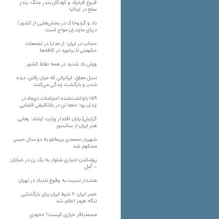
فروغ فرخزاد و کودکانِ بندرِ جنگ، بندرِ
صلح در ایتالیا
باد و گردوخاک در بخش‌هایی از کشور/
دریای مازندران مواج است
حجاب در ایران؛ از مدارا در تجمعات
حکومتی تا برخورد در کافه‌ها
وزش باد شدید در همه نقاط کشور
نسل معلق؛ ایرانیانی که میان رفتن، دیده
شدن و بازگشت زندگی می‌کنند
۱۵۹ بازداشت‌شده اعتراضات دی‌ماه در
زندان یزد؛ ده‌ها تن در بلاتکلیفی قضایی
گزارش| پایان اقتدار وزارت ارشاد؛ رهایی
هنر ایران از سانسور
شهریار محمدی بریمانلو به دو سال حبس
محکوم شد
پوشاندن اجباری شلوار به یک زن در خیابان
– آمل
هشدار نسبت به وفوع تندباد در تهران
عصر ایران: ۶ شرط ایران برای بازگشایی
تنگه هرمز اعلام شد
محمدباقر خرازی کیست؟ «خودیِ