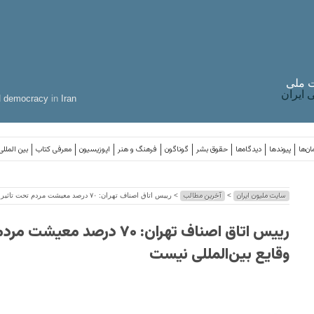
 ملی
ایران
d
democracy
in
Iran
ان‌ها
پیوندها
دیدگاه‌ها
حقوق بشر
گوناگون
فرهنگ و هنر
اپوزیسیون
معرفی کتاب
بین المللی
سایت ملیون ایران
آخرین مطالب
>
> رییس اتاق اصناف تهران: ۷۰ درصد معیشت مردم تحت تاثیر وقایع بین‌المللی نیست
رییس اتاق اصناف تهران: ۷۰ درصد م
وقایع بین‌المللی نیست