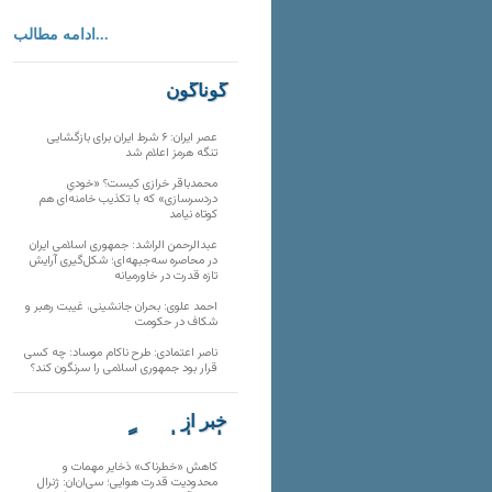
ادامه مطالب...
گوناگون
عصر ایران: ۶ شرط ایران برای بازگشایی
تنگه هرمز اعلام شد
محمدباقر خرازی کیست؟ «خودیِ
دردسرسازی» که با تکذیب خامنه‌ای هم
کوتاه نیامد
عبدالرحمن الراشد: جمهوری اسلامی ایران
در محاصره سه‌جبهه‌ای؛ شکل‌گیری آرایش
تازه قدرت در خاورمیانه
احمد علوی: بحران جانشینی، غیبت رهبر و
شکاف در حکومت
ناصر اعتمادی: طرح ناکام موساد: چه کسی
قرار بود جمهوری اسلامی را سرنگون کند؟
خبر از
تارنماهای دیگر
کاهش «خطرناک» ذخایر مهمات و
محدودیت قدرت هوایی؛ سی‌ان‌ان: ژنرال