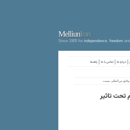
Melliun
Iran
Since 1905 for
independence
,
freedom
an
درباره ما
تماس با ما
راهنما
عیشت مردم تحت تاثیر