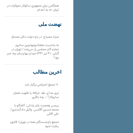
همگامی برای جمهوری سکولار دموکرات در
ایران: نه به اعدام
نهضت ملی
ضیاء مصباح: در باره دولت دکتر مصدق
به مناسبت هفتادوچهارمین سالروز:
نمایندگان مجلس زار می‌زدند/ تهران در
آتش؛ ۳۰ تیر ۱۳۳۱ میدان بهارستان چه خبر
بود؟
آخرین مطالب
۷ تجمع اعتراضی برگزار شد
ترور مداح، نقد خرافه یا تقویت همان
سازوکار؟ – رضا باقری
بررسی وضعیت زنان زندانی؛ گفتگو با
محمدحسین آقاسی، وکیل دادگستری/
علی کلائی
تجمع بازنشستگان هما در تهران/ قانون
رعایت شود