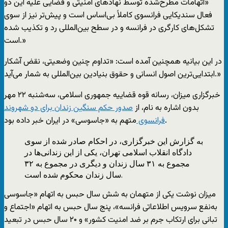
«اتهامات مطرح‌شده توسط نهادهای امنیتی و قضایی علیه این دو
فعال سندیکایی فرانسوی کاملاً بی‌اساس است و پیش‌تر نیز از سوی
تشکل‌های کارگری در فرانسه و در سطح بین‌المللی رد و تکذیب شده
است.»
در این بیانیه همچنین آمده است:‌ «تداوم چنین وضعیتی، نقض آشکار
ابتدایی‌ترین اصول انسانی و حقوق بنیادین بین‌المللی به شمار می‌آید.»
خبرگزاری میزان، رسانه قوه قضاییه جمهوری اسلامی، سه‌شنبه ۲۲ مهر
بدون اشاره به نام، از
صدور حکم سنگین زندان برای دو شهروند
متهم به «جاسوسی» در ایران خبر داده بود.
فرانسوی
به گزارش این خبرگزاری، در احکام صادر شده از سوی
دادگاه انقلاب اسلامی تهران، یکی از این زندانی‌ها در
مجموع به ۳۱ سال زندان و دیگری در مجموع به ۳۲
سال زندان محکوم شده است.
میزان نوشت یکی از متهمان به شش سال حبس به اتهام «جاسوسی
به‌نفع سرویس اطلاعاتی فرانسه»، پنج سال حبس به ‌اتهام «اجتماع و
تبانی برای ارتکاب جرم بر ضد امنیت کشور» و ۲۰ سال حبس در تبعید