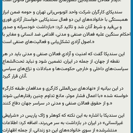
دیدار فعالان سندیکایی کشورهای مختلف، موضوعی قانونی است.
سندیکای کارگران شرکت واحد اتوبوس‌رانی تهران و حومه ضمن ابراز
همبستگی با خانواده‌های این دو فعال سندیکایی خواستار آزادی فوری
و بی‌قید و شرط آنان شد و تاکید کرد: «بازداشت خودسرانه و صدور
احکام سنگین علیه فعالان صنفی و مدنی، اقدامی ضد انسانی و مغایر با
اصول آزادی تشکل‌یابی و فعالیت‌های صنفی است.»
این سندیکا گفت که امنیت و آزادیِ فعالان صنفی و مدنی باید در هر
نقطه‌ از جهان، از جمله در ایران، تضمین شود و نباید تحت‌الشعاع
سیاست‌های داخلی و خارجی حکومت‌ها و مبادلات و نزاع‌های سیاسی
آنان قرار گیرد.
در این بیانیه از «نهادهای بین‌المللی کارگری و مدافعان طبقه‌ کارگر»
خواسته شده «با اعمال فشار موثر، مانع تداوم چنین رفتارهایی شوند
و از حقوق فعالان صنفی و مدنی در سراسر جهان دفاع کنند.»
این سندیکا با اشاره به این نکته که کوهلر و ژاک پاریس در «شرایطی
غیرانسانی» در ایران در بازداشت به سر می‌برند، اضافه کرد: اطلاعات
منتشرشده از سوی خانواده‌های این دو زندانی، از جمله اظهارات