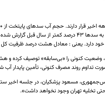
۲۵۰ میلیون مترمکعب کاهش یافته و ورودی آب به سدها ۴۳ درص
ن، وضعیت کنونی را «بی‌سابقه» توصیف کرده و 
 صورت تداوم روند مصرف کنونی، تأمین پایدار آ
یس‌جمهوری، مسعود پزشکیان، در جلسه اخیر ستاد 
ا حتی تخلیه تهران وجود نخواهد داشت».