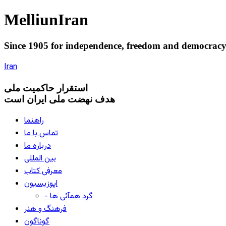
Melliun
Iran
Since 1905 for
independence
,
freedom
and
democrac
Iran
استقرار
حاکميت ملی
هدف نهضت ملی ایران است
راهنما
تماس با ما
درباره ما
بین المللی
معرفی کتاب
اپوزیسیون
- گرد همآئی ها
فرهنگ و هنر
گوناگون