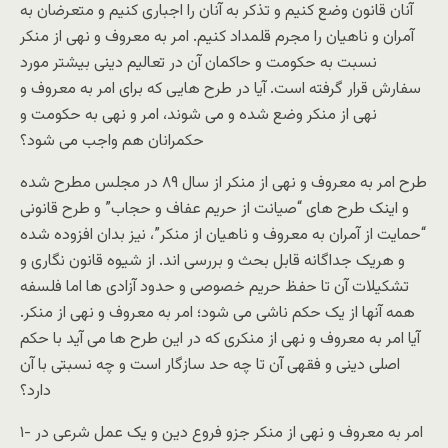
آنان قانون وضع کنيم و تذکر به آنان را اجباری کنيم و متعرضان به
آمران و ناهيان را مجرم قلمداد کنيم. امر به معروف و نهی از منکر
نسبت به حکومت و حاکمان آن در تعاليم دينی بيشتر مورد
سفارش قرار گرفته است. آيا در طرح هايی که برای امر به معروف و
نهی از منکر وضع شده و می شوند، امر و نهی به حکومت و
حکمرانان هم واجب می شود؟
طرح امر به معروف و نهی از منکر از سال ۸۹ در مجلس مطرح شده
و اينک طرح های “صيانت از حريم عفاف و حجاب” و طرح قانونی
“حمايت از آمران به معروف و ناهيان از منکر”، نيز بدان افزوده شده
و هريک جداگانه قابل بحث و بررسی اند. از شيوه قانون نگاری و
تشکيلات آن تا حفظ حريم خصوصی و حدود آزادی ها اما فلسفه
همه آنها از يک حکم ناشی می شود؛ امر به معروف و نهی از منکر.
آيا امر به معروف و نهی از منکری که در اين طرح ها می آيد با حکم
اصلی دينی و فقهی آن تا چه حد سازگار است و چه نسبتی با آن
دارد؟
۱- امر به معروف و نهی از منکر جزو فروع دين و يک عمل شرعی در