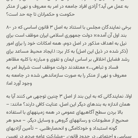
به عمل می آيد؟ آزادی افراد جامعه در امر به معروف و نهی از منکر
حکومت و حکمرانان تا چه حد است؟
۸- برخی نمايندگان مجلس با استناد به اصل ۳ قانون اساسی که در
بند اول آن آمده:« دولت جمهوری اسلامی ايران موظف است برای
نيل به اهداف مذکور در اصل دوم، همه امکانات خود را برای امور
(ذکر شده در ذيل اين اصل) به کار برد: ۱.ايجاد محيط مساعد برای
رشد فضايل اخلاقی بر اساس ايمان و تقوی و مبارزه با کليه مظاهر
فساد و تباهی…» معتقدند دولت موظف است شرايط امر به
معروف و نهی از منکر را به صورت سازماندهی شده در جامعه به
وجود آورد اما؛
اولا، نمايندگانی که به اين بند از اصل ۳ چنين توجهی می کنند آيا به
همان اندازه به بندهای ديگر اين اصل، عنايت کافی دارند؟ مانند: –
بالا بردن سطح آگاهيهای عمومی در همه زمينه‏های با استفاده
صحيح از مطبوعات و رسانه‏های گروهی و وسايل ديگر. – محو هر
گونه استبداد و خودکامگی و انحصارطلبی. – تأمين آزاديهای
سياسی و اجتماعی در حدود قانون. -مشارکت عامه مردم در تعيين