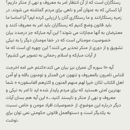
رستگاران است که از آن انتظار امر به معروف و نهی از منکر داريم؟
آيا کسانی که به عنوان آمر و ناهی برای مردم گماشته می شوند، در
زمره رستگارانند و ما رستگاری آنان را ارزيابی کرده ايم؟ آيا اساسا ما
بايد قانون وضع کنيم که رستگاران بايد امر به معروف کنند و
معترضان به آنها مجازات می شوند؟ اين آيه مبارکه جز درصدد بيان
خصوصيت مومنانی است که در خفا مومنان ديگر را به نيکی
تشويق و از دوری از منکر تحذير می کنند؟ اين چهره ای است که ما
از آيات مبارکه و اسلام رحمانی به تصوير می کشيم؟
آيه ۱۱۰ سوره آل عمران نيز بيان می کند:«کنتم خير امه اخرجت
للناس تامرون بالمعروف و تنهون عن المنکر و تومنون بالله و لو آمن
اهل الکتاب لکان خيرا لهم منهم المنون و اکثرهم الفاسقون» « شما
بهترين امتی هستيد که برای مردم پايدار شده ايد تا امر به نيکی و
معروف و نهی از منکر و ناپسند کنيد…» اين آيه هم بسان آيات
ديگر درباره اين موضوع، از خصوصيات افراد مومن و خاص نسبت
به يکديگر است و دستوالعمل قانونی حکومتی نمی توان برای
نوشت.