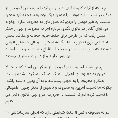
چنانکه از آيات کريمه قرآن هم بر می آيد، امر به معروف و نهی از
منکر، در نسبت فرد مومن با مومن ديگر توصيه شده نه فرد مومن
نسبت به غير مومن يا فردی که هنوز باور به معروف ندارد. چگونه
می توان آنقدر در قانون نگاری درباره امر به معروف و نهی از منکر
پيش رفت که در طرحی برای حفظ حريم حجاب و عفاف، پليس
اجتماعی برای تذکر و مقابله گماشته شود درحالی که هنوز افرادی
هستند که برای ميزان و تعريف حجاب اقناع نشده اند و يا اساسا به
آن باور ندارند و از دين هم خارج نيستند.
۳- پيش شرط امر به معروف و نهی از منکر اين است که خود
آمرين به معروف و ناهيان از منکر، مرتکب منکری نشده باشند.
منکر و معروف را به خوبی بشناسد و به آن يقين داشته باشد.
چگونه ما نسبت آمرين به معروف و ناهيان از منکر چنين اطمينانی
را کسب کرده ايم که نسبت به ضرورت امر و نهی، قانون وضع می
کنيم.
۴- امر به معروف و نهی از منکر شرايطی دارد که اجرای سازماندهی