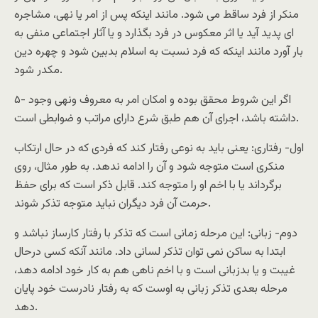
منکر از فرد ساقط می شود. مانند اينکه پس از امر يا نهی، مشاجره
ای پديد آيد يا اثر معکوس در فرد بگذارد و يا آثار اجتماعی منفی به
بار آورد مانند اينکه که فرد نسبت به اسلام بدبين شود و چهره دين
مکدر شود.
۵- اگر اين شروط محقق بوده و امکان امر به معروف ونهی وجود
داشته باشد، اجرای آن هم طبق شرع دارای مراتب و ضوابطی است.
اول- رفتاری: يعنی بايد به نوعی رفتار کند که فردی که در حال ارتکاب
منکری است متوجه شود و آن را ادامه ندهد. به طور مثال، روی
برگرداند يا با اخم او را متوجه کند. قابل ذکر است که برای حفظ
حرمت آن فرد ديگران نبايد متوجه تذکر شوند.
دوم- زبانی: اين مرحله زمانی است که تذکر با رفتار کارساز نباشد و
ابتدا به ساکن نمی توان تذکر لسانی داد. مانند آنکه کسی درحال
غيبت و يا بدزبانی است و با اخم ناهی هم به کار خود ادامه دهد،
مرحله بعدی تذکر زبانی به اوست که به رفتار نادرست خود پايان
دهد.