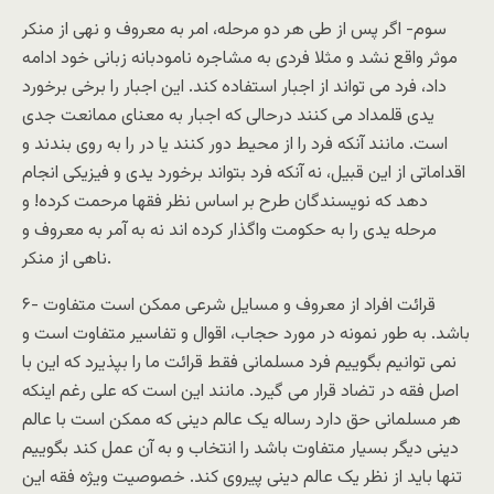
سوم- اگر پس از طی هر دو مرحله، امر به معروف و نهی از منکر
موثر واقع نشد و مثلا فردی به مشاجره نامودبانه زبانی خود ادامه
داد، فرد می تواند از اجبار استفاده کند. اين اجبار را برخی برخورد
يدی قلمداد می کنند درحالی که اجبار به معنای ممانعت جدی
است. مانند آنکه فرد را از محيط دور کنند يا در را به روی بندند و
اقداماتی از اين قبيل، نه آنکه فرد بتواند برخورد يدی و فيزيکی انجام
دهد که نويسندگان طرح بر اساس نظر فقها مرحمت کرده! و
مرحله يدی را به حکومت واگذار کرده اند نه به آمر به معروف و
ناهی از منکر.
۶- قرائت افراد از معروف و مسايل شرعی ممکن است متفاوت
باشد. به طور نمونه در مورد حجاب، اقوال و تفاسير متفاوت است و
نمی توانيم بگوييم فرد مسلمانی فقط قرائت ما را بپذيرد که اين با
اصل فقه در تضاد قرار می گيرد. مانند اين است که علی رغم اينکه
هر مسلمانی حق دارد رساله يک عالم دينی که ممکن است با عالم
دينی ديگر بسيار متفاوت باشد را انتخاب و به آن عمل کند بگوييم
تنها بايد از نظر يک عالم دينی پيروی کند. خصوصيت ويژه فقه اين