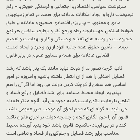
سرنوشت سياسی، اقتصادی، اجتماعی و فرهنگی خويش. – رفع
تبعيضات ناروا و ايجاد امکانات عادلانه برای همه، در تمام زمينه‏های
مادی و معنوی. – پی‌ريزی اقتصادی صحيح و عادلانه بر طبق
ضوابط اسلامی جهت ايجاد رفاه و رفع فقر و برطرف ساختن هر نوع
محروميت در زمينه‏ های تغذيه و مسکن و کار و بهداشت و تعميم
بيمه. – تأمين حقوق همه جانبه افراد از زن و مرد و ايجاد امنيت
قضايی عادلانه برای همه و تساوی عموم در برابر قانون.
ثانيا، گرچه تصور ما از دولت نبايد مانند يک پدر باشد که رشد
فضايل اخلاقی را هم از آن انتظار داشته باشيم و امروزه در امور
اساسی هم سخن از کوچک کردن دولت می رود اما اگر آن را هم
بپذيريم، ايجاد محيط مساعد برای رشد فضايل و رفع فساد و
تباهی با رعايت قانون است که به وجود می آيد. آنچه منکر قلمداد
می شود به گونه ای که عدم اجرای آن موجب ضرر عمومی باشد،
قانون آن را جرم انگاری کرده و چنانچه دولت بر اجرای قانون تاکيد
کند و در پی ايجاد حاکميت قانون باشد خود پديد آورنده محيط
مناسب برای رشد فضايل و جلوگيری از فساد و تباهی است.