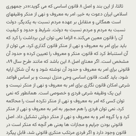
ثالثا، از اين بند و اصل ۸ قانون اساسی که می گويد:«در جمهوری
اسلامی ايران دعوت به خير، امر به معروف و نهی از منکر وظيفه‏ای
است همگانی و متقابل بر عهده مردم نسبت به يکديگر، دولت
نسبت به مردم و مردم نسبت به دولت. شرايط و حدود و کيفيت
آن را قانون معين می‌کند.» الزاما نمی توان اين برداشت را کرد که
بايد برای امر به معروف و نهی از منکر قانون گذاری کرد. می توان از
آن استنباط کرد که قانون، منکر و معروف را تعيين کرده و حدود آن
مشخص است. اگر معنای اصل ۸ اين باشد که مانند طرح سال ۸۹،
قانونی برای امر به معروف و حدود آن نوشته شود و به آن شکل ارايه
شود، بايد گفت، قانون اساسی وحی منزل نيست و بر اساس قواعد
شرعی امکان قانون نگاری برای امر به معروف و نهی از منکر نيست و
اين يک وظيفه شرعی فردی و خصوصی است. همانطور که نمی
توان کسی که امر به معروف و نهی از منکر نکرده است را محاکمه
کرد، نمی توان فردی را هم مجبور به امر به معروف و نهی از منکر
کرد و يا گروه امر و به معروف و نهی از منکر دولتی تشکيل داد. اصل
قانونی بودن جرايم و مجازات ها يعنی هر آنچه که منکر است در
قانون وجود دارد و اگر فردی مرتکب منکری قانونی شد، قابل پيگرد