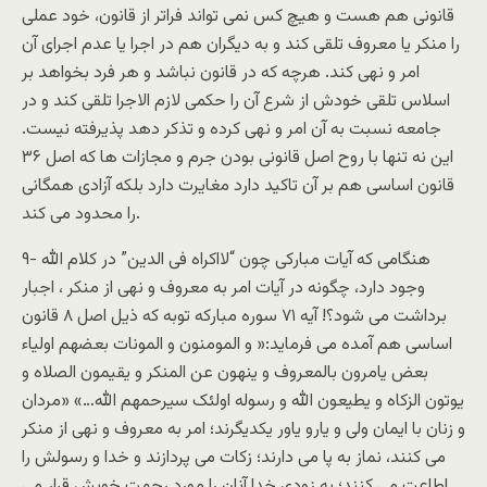
قانونی هم هست و هيچ کس نمی تواند فراتر از قانون، خود عملی
را منکر يا معروف تلقی کند و به ديگران هم در اجرا يا عدم اجرای آن
امر و نهی کند. هرچه که در قانون نباشد و هر فرد بخواهد بر
اسلاس تلقی خودش از شرع آن را حکمی لازم الاجرا تلقی کند و در
جامعه نسبت به آن امر و نهی کرده و تذکر دهد پذيرفته نيست.
اين نه تنها با روح اصل قانونی بودن جرم و مجازات ها که اصل ۳۶
قانون اساسی هم بر آن تاکيد دارد مغايرت دارد بلکه آزادی همگانی
را محدود می کند.
۹- هنگامی که آيات مبارکی چون “لااکراه فی الدين” در کلام الله
وجود دارد، چگونه در آيات امر به معروف و نهی از منکر ، اجبار
برداشت می شود؟! آيه ۷۱ سوره مبارکه توبه که ذيل اصل ۸ قانون
اساسی هم آمده می فرمايد:« و المومنون و المونات بعضهم اولياء
بعض يامرون بالمعروف و ينهون عن المنکر و يقيمون الصلاه و
يوتون الزکاه و يطيعون الله و رسوله اولئک سيرحمهم الله…» «مردان
و زنان با ايمان ولی و يارو ياور يکديگرند؛ امر به معروف و نهی از منکر
می کنند، نماز به پا می دارند؛ زکات می پردازند و خدا و رسولش را
اطاعت می کنند؛ به زودی خدا آنان را مورد رحمت خويش قرار می