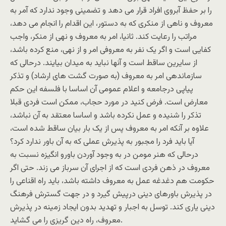
را بر حفظ آبروی افراد قرار می دهد و تضمينی وجود ندارد که آمر به
معروف و ناهی از منکری که به دستور، اين اقدام را انجام می دهد،
مراتب را رعايت کند. ثانيا، امر به معروف و نهی از منکر، واجب
کفايی است و اگر يک نفر به معروفی امر و از نهی، منع کرده باشد،
از سايرين ساقط است و آنها نبايد به ميدان بيايند. درحالی که
سازماندهی امر به معروف (به صورت گشت های ارشاد) و تذکر
پياپی درجامعه و اعلام عمومی آن اساسا با فلسفه اين حکم
معارض است. فرض کنيد در مورد حجاب، ممکن است فردی قبلا
تذکر را شنيده و عمل نکرده باشد و اساسا معتقد به آن نباشد،
علاوه بر آنکه امر به معروف پس از يک بار بيان ساقط شده است،
آيا بايد فرد را مجبور به پذيرش عملی که به آن باور ندارد کرد؟
درحالی که هنر مومن در به وجود آوردن باورو انگيزه نسبت به
معروف در ذهن فردی است که از اجرای آن سرباز می زند. حتی اگر
حکومت هم دغدغه عمل به معروف داشته باشد، بايد راه اقناعی را
در پذيرش باورهای دينی درپيش گيرد و در جهت گسترش فرهنگ
دينی ياری کند. توسل به اجبار و تهديد بدون ايجاد زمينه در پذيرش
معروف، راه دين گريزی را می گشايد.