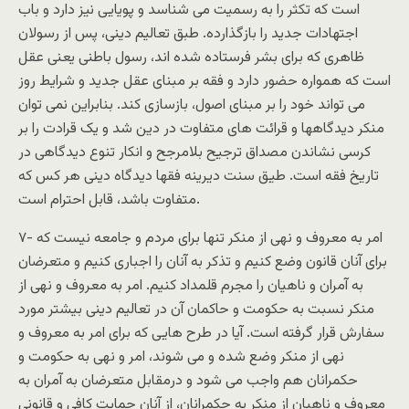
است که تکثر را به رسميت می شناسد و پويايی نيز دارد و باب
اجتهادات جديد را بازگذارده. طبق تعاليم دينی، پس از رسولان
ظاهری که برای بشر فرستاده شده اند، رسول باطنی يعنی عقل
است که همواره حضور دارد و فقه بر مبنای عقل جديد و شرايط روز
می تواند خود را بر مبنای اصول، بازسازی کند. بنابراين نمی توان
منکر ديدگاهها و قرائت های متفاوت در دين شد و يک قرادت را بر
کرسی نشاندن مصداق ترجيح بلامرجح و انکار تنوع ديدگاهی در
تاريخ فقه است. طيق سنت ديرينه فقها ديدگاه دينی هر کس که
متفاوت باشد، قابل احترام است.
۷- امر به معروف و نهی از منکر تنها برای مردم و جامعه نيست که
برای آنان قانون وضع کنيم و تذکر به آنان را اجباری کنيم و متعرضان
به آمران و ناهيان را مجرم قلمداد کنيم. امر به معروف و نهی از
منکر نسبت به حکومت و حاکمان آن در تعاليم دينی بيشتر مورد
سفارش قرار گرفته است. آيا در طرح هايی که برای امر به معروف و
نهی از منکر وضع شده و می شوند، امر و نهی به حکومت و
حکمرانان هم واجب می شود و درمقابل متعرضان به آمران به
معروف و ناهيان از منکر به حکمرانان، از آنان حمايت کافی و قانونی