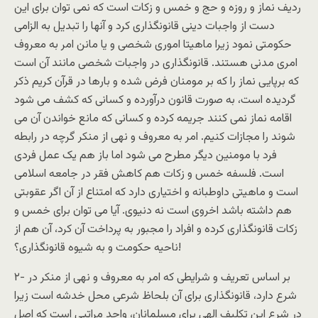
رديف نماز و روزه و حج و خمس و زکات است که نمی توان برای اين
دست از واجبات دينی قانونگذاری کرد و آنها را تبديل به الزامی
حکومتی نمود زيرا ماهيتا اموری شخصی و يا مانن امر به معروف
امری مدنی هستند. قانونگذاری در واجبات شخصی مانند آن است
که برپايی نماز را که بر مومنان فرض شده و بارها در قرآن کريم ذکر
گرديده است، به صورت قانون درآورده و کسانی که کشف می شود
اقامه نماز نمی کنند جريمه کرده و کسانی که مانع خواندن آن می
شوند را مجازات کنيم. امر به معروف و نهی از منکر گرچه در رابطه
فرد با مومنين ديگر مطرح می شود اما باز هم يک عمل فردی
است. فلسفه خمس و زکات هم کاهش فقر در جامعه اسلامی
است و ماهيتی داوطبانه و اختياری دارد که امتناع از آن اگر عقوبتی
هم داشته باشد اخروی است نه دنيوی. آيا می توان برای خمس و
زکات قانونگذاری کرده و افراد را مجبور به پرداخت آن کرد، آن هم از
ناحيه حکومت و به شيوه قانونگذاری؟!
۲- بر اساس تعريف و شرايطی که امر به معروف و نهی از منکر در
شرع دارد، قانونگذاری برای آن بلحاظ شرعی محل خدشه است زيرا
در شرع اين تکليف الهی برای مسلمانان، واجد مراتبی است که اصل