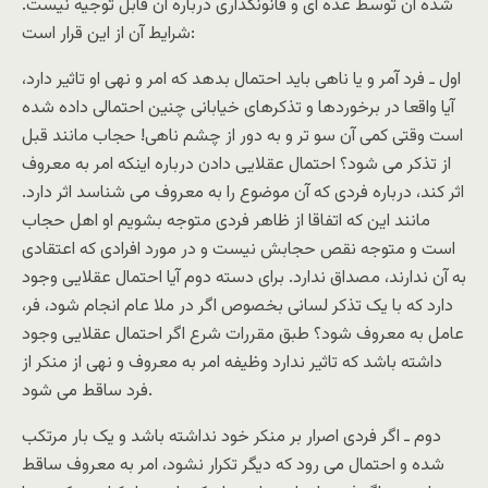
شده آن توسط عده ای و قانونگذاری درباره آن قابل توجيه نيست.
شرايط آن از اين قرار است:
اول ـ فرد آمر و يا ناهی بايد احتمال بدهد که امر و نهی او تاثير دارد،
آيا واقعا در برخوردها و تذکرهای خيابانی چنين احتمالی داده شده
است وقتی کمی آن سو تر و به دور از چشم ناهی! حجاب مانند قبل
از تذکر می شود؟ احتمال عقلايی دادن درباره اينکه امر به معروف
اثر کند، درباره فردی که آن موضوع را به معروف می شناسد اثر دارد.
مانند اين که اتفاقا از ظاهر فردی متوجه بشويم او اهل حجاب
است و متوجه نقص حجابش نيست و در مورد افرادی که اعتقادی
به آن ندارند، مصداق ندارد. برای دسته دوم آيا احتمال عقلايی وجود
دارد که با يک تذکر لسانی بخصوص اگر در ملا عام انجام شود، فر،
عامل به معروف شود؟ طبق مقررات شرع اگر احتمال عقلايی وجود
داشته باشد که تاثير ندارد وظيفه امر به معروف و نهی از منکر از
فرد ساقط می شود.
دوم ـ اگر فردی اصرار بر منکر خود نداشته باشد و يک بار مرتکب
شده و احتمال می رود که ديگر تکرار نشود، امر به معروف ساقط