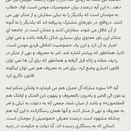
دهد…» اين آيه درصدد بيان خصوصيات مومن است. اولا، خطاب
به مومنان است که يکديگر را به نيکی سفارش و از منکر نهی می
کنند. درواقع، در باورهای مشترک پذيرفته اند که يکديگر را به آنچه
از آن غافل می شوند سفارش کنند و ممکن است در جامعه ای
متکثر اين باور معنوی برای بسياری شکل نگرفته باشد و نمی توان
اجبار به آن کرد و اين يک خصوصيت اخلاقی فردی مومن است.
ثانيا، همانطور که پيشتر اشاره شد، امر به معروف و نهی از منکر در
رديف صلاه و زکاه قرار گرفته و همانطور که برای آن ها نمی توان
قانون اجباری وضع کرد، برای امر به معروف هم نمی توان اينگونه
قانون نگاری کرد.
آيه ۱۰۴ سوره مبارکه آل عمران هم می فرمايد:« ولتکن منکم امه
يدعون الی الخير و يامرون بالمعروف و ينهون عن المنکر و اولئک هم
المفلحون»« و باشد از ميان شما، جمعی که به دعوت به نيکی و امر
به معروف و نهی از منکر کنند و آنها همان رستگارانند.» اين آيه هم
چنانکه مشهود است درصدد معرفی خصوصيتی از مومنان است،
کسانی که به رستگاری رسيده اند. آيا دولت و حکومت در زمره