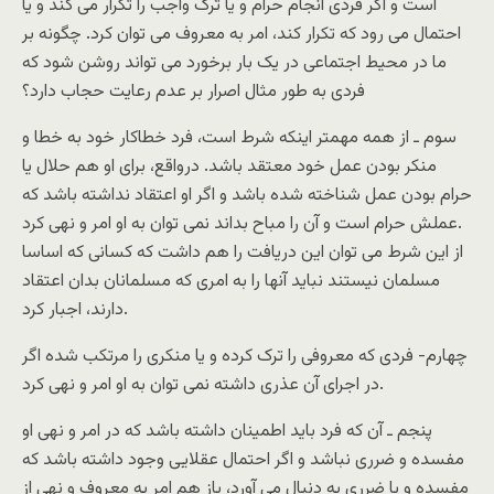
است و اگر فردی انجام حرام و يا ترک واجب را تکرار می کند و يا
احتمال می رود که تکرار کند، امر به معروف می توان کرد. چگونه بر
ما در محيط اجتماعی در يک بار برخورد می تواند روشن شود که
فردی به طور مثال اصرار بر عدم رعايت حجاب دارد؟
سوم ـ از همه مهمتر اينکه شرط است، فرد خطاکار خود به خطا و
منکر بودن عمل خود معتقد باشد. درواقع، برای او هم حلال يا
حرام بودن عمل شناخته شده باشد و اگر او اعتقاد نداشته باشد که
عملش حرام است و آن را مباح بداند نمی توان به او امر و نهی کرد.
از اين شرط می توان اين دريافت را هم داشت که کسانی که اساسا
مسلمان نيستند نبايد آنها را به امری که مسلمانان بدان اعتقاد
دارند، اجبار کرد.
چهارم- فردی که معروفی را ترک کرده و يا منکری را مرتکب شده اگر
در اجرای آن عذری داشته نمی توان به او امر و نهی کرد.
پنجم ـ آن که فرد بايد اطمينان داشته باشد که در امر و نهی او
مفسده و ضرری نباشد و اگر احتمال عقلايی وجود داشته باشد که
مفسده و يا ضرری به دنبال می آورد، باز هم امر به معروف و نهی از