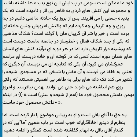
خود ما ممکن است سهمی در پيدايش اين نوع پديده ها داشته باشند
و مجموعه اين کنش های فردی به ظاهر بی اثر و ناديده است که يک
پديده جمعی را می آفريند. پس از بروز يک حادثه ما نمی دانيم در چه
روزی و چه تاريخی چه کرده ايم که واکنش امروزش چنين حادثه ای
بوده است و خير يا شر آن گريبان مان را گرفته است؟ شکاف مذهبی
که يکی از چند شکاف فعال و خطرساز در جامعه ماست درست است
که پيشينه دراز تاريخی دارد اما در هر دوره ای برآيند کنش های انسان
های همان دوره است. کسی که در گوشه ای و خانه دربسته ای مراسم
عمرکشان می گيرد، آن يکی که کتابچه ای می نويسد، آن ديگری که
لعنتی به خلفا می فرستد و آن مفتی يا شيخی که در مسجدی، شيعه را
تکفير می کند تک دانه های برفی به ظاهر بی اهميتی هستند که وقتی
روی هم انباشته می شوند حتی می توانند بهمن بيافرينند و امروز
بهمن داعش محصول خود ما (اعم از شيعه و سنی) است.» (۱) در اينکه
«داعش محصول خود ماست ».
ب: حق با آقای باقی است و او به زيبايی موضوع را باز کرده است. اما
بنظرم از ديدی اخلاقگرايانه خوب است در باب همين “ما”يی که در
گفتار آقای باقی به ابهام گذاشته شده است گفتگو را ادامه دهيم.