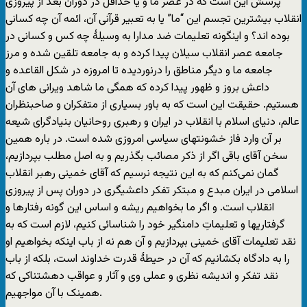
پرسش اين است که در عصر ما و يا حداقل در دوران بعد از پيروزی
انقلاب بيشترين تجسم اين “ما” يا به تعبير قرآنی آن، ائمه آن چه کسانی
بوده اند؟ و اينگونه تعليمات ضد مدارا به وسيلۀ چه کس و کسانی در
جامعه عصر انقلاب سيلان پيدا کرده و به جامعه تلقين شده و مرز
جامعه ما و ديگر مناطق را درنورديده تا امروزه در شکل القاعده و
داعش بروز و ظهور پيدا کرده که همگی ما شاهد ويرانی های آن
هستيم. حقيقت اين است که به باور بسياری از متفکران و صاحبنظران
عالم، دنيای اسلام با انقلاب در ايران و رهبری روحانيان بنيادگرای شيعه
بر آن وارد فاز خشونتهای سياسی امروزی شده است. در باره همين
سخن آقای باقی اگر از ذکر مصائب بگذريم و به اصل مطلب بپردازيم،
گمان نمی‌کنم که به اين نتيجه نرسيم که آقای خمينی رهبر انقلاب
اسلامی در ايران مبدع و مبتکر تفکر داعشيگری در دوران پس از پيروزی
انقلاب است. و اگر ما بخواهيم ريشه و اساس اين گونه رفتارها و
گرفتاريها و تعليماتِ دامنگير خود را شناسائی کنيم، لازم است که به
نقد تعليمات آقای خمينی بپردازيم و آن هم نه از باب اينکه بخواهيم او
را به دادگاه بکشانيم که آن در حيطۀ قدرت خداوند است، بلکه از باب
نقد تفکر و انديشه نظری و عملی وی و آثار و عواقب دهشتناکی که
همينک با آن مواجهيم.