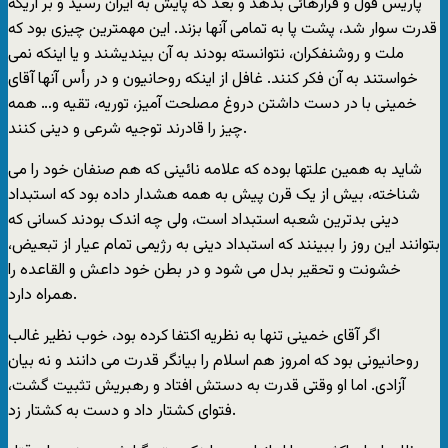
پاريس قول و قرارهائی بدهد و بعد که پايش به ايران رسيد و بر اريکه
قدرت سوار شد، پشت پا به تمامی آنها بزند. اين مهمترين چيزی بود که
ملت و روشنفکران، نتوانسته بودند به آن بينديشند و يا اينکه نمی
خواستند به آن فکر کنند. غافل از اينکه روحانيون و در رأس آنها آقای
خمينی با در دست داشتن دروغ مصلحت آميز، توريه، تقيه و… همه
چيز را قادرند توجيه شرعی و دينی کنند.
شايد به همين علتها بوده که علامه نائينی که هم صنفان خود را می
شناخته، بيش از يک قرن پيش به همه هشدار داده بود که استبداد
دينی بدترين شعبه استبداد است، ولی چه اندک بودند کسانی که
بتوانند اين روز را ببينند که استبداد دينی به رژيمی تمام عيار از تبعيض،
خشونت و تحقير بدل می شود و در بطن خود داعش و القاعده را
همراه دارد.
اگر آقای خمينی تنها به نظريه اکتفا کرده بود، خوب نظير غالب
روحانيونی بود که امروز هم اسلام را بيانگر قدرت می دانند و نه بيان
آزادی. اما او وقتی قدرت به دستش افتاد و رهبريش تثبيت گشت،
فتوای کشتار داد و دست به کشتار زد.