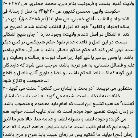
۲- ولايت فقيه، بدعت و فرعونيت بنام دين، محمد جعفری، ص ۲۸۷ +
حکومت ولايی، محسن کديور، ص ۲۴۰و۲۴۱ به نقل از رسالة فی
الاجتهاد و التقليد، آقای خمينی، ص ۱۰۰و ۱۰۱ (قم ۱۳۸۵، ه ق). وی در ”
رساله اجتهاد و تقليد” خود که قبل از انقلاب نوشته شده، تصريح می
کند: « اشکال در اصل «عدم ولايت» وجود ندارد: ” جای هيچ اشکالی
نيست در اين اصل و قاعده عدم نفوذ حکم هيچکسی بر کس ديگر
است، فرقی نمی کند که حکم مذکور قضائی باشد يا غير آن، حاکم پيامبر
باشد، يا وصی پيامبر يا غير آنها. زيرا صرف نبوت و رسالت و وصايت و يا
علم و فضائل نفسانی، به هر درجه باشد، موجب نمی شود که دارندگان
اين گونه کمالات نافذ الحکم باشند، و قضا و داوری آنان، فاصل و قاطع
خصومت و تنازع شود…»
۳- منتظری می نويسد: “در بحث با ايشان من گفتم: ” سنت می گويد
خلافت به انتخاب است، شيعه می گويد به نصب است”، ايشان
گفتند:” مذهب تشيع اين است که امام بايد معصوم و منصوب باشد.
در زمان غيبت تقصير خود مردم است که امام غايب است، خواجه هم
می گويد: وجوده لطف و تصرفه لطف و عدمه منا. حالا هم ما لايق
نبوده ايم که امام غايب است، ما بايد شرايطی فراهم کنيم تا که امام
زمان (عج) بيايد. ما گفتيم پس در زمان غيبت بايد هرج و مرج باشد؟