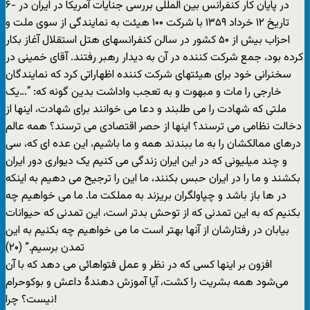
۶- در پايان کار کنفرانس بين المللی بررسی جنايات آمريکا در ايران در
تاريخ ۱۲ خرداد ۱۳۵۹ با شرکت ۱۰۰ هيئت به نمايندگی از سوی ملت و
احزاب بيش از ۵۰ کشور در سالن کنفرانسهای هتل استقلال آغاز بکار
کرده بود، جمع شرکت کننده در آن به ديدار رهبر رفتند. آقای خمينی در
سخنرانی خود برای هيئتهای شرکت کننده اظهاراتی کرد که نمايندگان
خارجی را مات و مبهوت و به تعجب واداشت بدين گونه که: “…يک
ملتی که شهادت را می طلبند و دعا می خوانند برای شهادت، اينها از
دخالت نظامی می ترسند؟ اينها از حصر اقتصادی می ترسند؟ همه عالم
درهای ممالکشان را به ما ببندند همه و ما باشيم، اين عده ای که، سی
و چند ميليونی که در اين ايران زندگی می کنيم يک ديواری دور ايران
بکشند و ما را در ايران حبس بکنند، ما اين را ترجيح می دهيم به اينکه
در ها باز باشد و چپاولگران بريزند به مملکت ما. ما می خواهيم چه
بکنيم که به اين تمدنی که از توحش بدتر است، اين تمدنی که حيوانات
بيابان در رفتارشان از آنها بهتر است ما می خواهيم چه بکنيم به اين
تمدن برسيم.” (۲۰)
افزون بر اينها کسی که در نظر و عمل فتواهائی می دهد که با آن
می‌شود همه بشريت را کشت، آيا آموزش دهندۀ داعش و بوکوحرام
نيست؟ چرا!