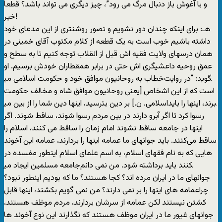
و با آغوش باز دنبال مرگ می رود”، چيز ديگری می تواند باشد؟ قطعاً
خير!
هـ: برای اينکه چندان دور نشويم و تصور روشنتری از اين مدعای خود
داشته باشيم خوب است به يک قطعه از کلام مکتوب آقای خمينی در
همان درسهای ولايت فقيه اش قبل از انقلاب توجه کنيم تا به سطح و
عمق روحيه داعشيگری اش حتی در برابر همقطاران خودش برسيم. او
خطاب به روحانيون موافق خود و حکومت اسلامی می‎گويد: “در روايت
است که از اين اشخاص [يعنی روحانيون موافق شاه و مخالف حکومت
اسلامی. ن.] بر دين بترسيد، اينها دين شما را از بين‏ ‏می‎برند، اينها را بايد
رسوا کرد تا اگر آبرو دارند در بين مردم رسوا شوند،‏ ‏ساقط شوند. اگر
اينها در جامعه ساقط نشوند امام زمان را ساقط می کنند، اسلام را
ساقط می‌کنند. بايد جوانهای ما عمامه اينها را بردارند، عمامه اين آخوند‏
‏هايی که به نام فقهای اسلام، به اسم علمای اسلام اينطور مفسده در
جامعه مسلمين‏ ‏ايجاد می‎کنند بايد برداشته شود. من نمی دانم
جوانهای ما در ايران مرده اند؟ ‏کجا هستند؟ ما که بوديم اينطور نبود؟
‏چراعمامه های اينها را بر نمی دارند؟ من نمی گويم بکشند، اينها قابل
کشتن‏ ‏نيستند لکن عمامه از سرشان بردارند، مردم موظف هستند،
جوانهای غيور ما در‏ ‏ايران موظف هستند که نگذارند اين نوع آخوند ها