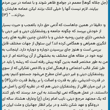
(جل جلاله گوها) معمم در جوامع‏ ‏ظاهر شوند و با عمامه در بين مردم
بيايند، لازم نيست آنها را خيلی کتک بزنند‏ ‏ليکن عمامه هايشان را
بردارند… ” (۱۳).
و: دقيقا در همين جاهاست که آدمی حق دارد باتعجب و حيرت بسيار
از خودش بپرسد که چگونه جامعه و روشنفکران دينی و غير دينی با
شخصی دارای چنين روحيه خشنی و با داشتن چنين نظريه های رعب
انگيزی همراهی و همگامی کرده اند؟ اين سئوال از جهات مختلف قابل
بررسی است و هنوز جای بررسيدن دوباره و دوباره دارد. اينجانب به
نوبه خود در مقاله های مختلف به بخشهائی از آن پرداخته ام. از ديد
من به طور مختصر قصه بدين گونه پيش رفته است که ريشه را بايد در
طرز تفکر غالب اجتماعی و فرهنگی امان و بالاخص تفکراتی که از سوی
روشنفکران دينی و غير دينی امان مطرح می‌شود جستجو کنيم: يعنی
در قدرت-انديشی، باور به قدرت و اصالت را بر روابط قدرت دادن(۱۴) و
در اين ميان اقلی از روشنفکران دينی هم که در نظريه آزادی را اصل می
دانستند، در عمل هيچگاه نمی توانستند به اين حد برسند که باور کنند
که يک مجتهد مرجع دينی، نايب امام زمان (ع) وعارفِ هشتاد ساله ای
دروغگو و عهد شکن باشد و در برابر انظار جهانيان و ملت ايران در