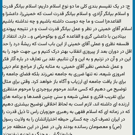
ج: در يک تقيسم بندی کلی ما دو نوع اسلام داريم: اسلام بيانگر قدرت
و اسلام بيانگر آزادی. و اسلام بيانگر قدرت است که خمينی‌زا، داعشزا و
القاعده‌زا است و ما چه دوست داشته باشيم و چه نداشته باشيم
اسلام آقای خمينی در نظر و عمل بيانگر قدرت است و در نتيجه پيوندی
بينادين با داعشی گری و القاعده‌ گری و بوکوحرامی و… دارد. انتقاد از
فلسفه نظری و عملی آقای خمينی از اين باب است که ريشۀ درد را حد
اقل در دوران بعد از پيروزی انقلاب بهتر درک کنيم و بی جهت خود را به
اين در و آن در نزنيم و به اين و آن نتابيم. نقد بی تعارف در باره آثار فکر
و عمل شخصی نظير آقای خمينی، به مثابه يکی از مراجع عام دينی
امروزی شيعه، نه تنها ضرری به جامعه نمی‌زند بلکه فضای جامعه را
برای باز يافت جامعه ای ارزياب و آگاه باز خواهد کرد. وقتی برای مثال
توضيح می دهيم که کسی مانند مرحوم بروجردی يا مرحوم منتظری
برای تقريب فکری و عملی شيعه و سنی چنين قصدها و برنامه های
ارزنده ای داشته اند، لازم است به لحاظ اخلاقی توضيح بيشتری دهيم
که در زمانه ای که اسلام فقهی به رهبری حوزويان راس تا ذيل قدرت را
در ايران تصرف کرد، چه کسانی حيطه اختياراتشان را به ولايت رسول
(ص) و معصومان رسانده بودند ولی در عمل در اين منطقه جز بر
خشونتگرايی و جنگ و تجزيه نيفزودند.