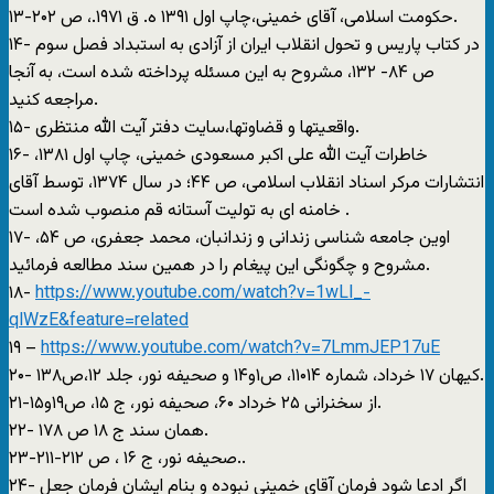
۱۳-حکومت اسلامی، آقای خمينی،چاپ اول ۱۳۹۱ ه. ق ۱۹۷۱.، ص ۲۰۲.
۱۴- در کتاب پاريس و تحول انقلاب ايران از آزادی به استبداد فصل سوم
ص ۸۴- ۱۳۲، مشروح به اين مسئله پرداخته شده است، به آنجا
مراجعه کنيد.
۱۵- واقعيتها و قضاوتها،سايت دفتر آيت الله منتظری.
۱۶- خاطرات آيت الله علی اکبر مسعودی خمينی، چاپ اول ۱۳۸۱،
انتشارات مرکر اسناد انقلاب اسلامی، ص ۴۴؛ در سال ۱۳۷۴، توسط آقای
خامنه ای به توليت آستانه قم منصوب شده است .
۱۷- اوين جامعه شناسی زندانی و زندانبان، محمد جعفری، ص ۵۴،
مشروح و چگونگی اين پيغام را در همين سند مطالعه فرمائيد.
۱۸-
https://www.youtube.com/watch?v=1wLl_-
qlWzE&feature=related
۱۹ –
https://www.youtube.com/watch?v=7LmmJEP17uE
۲۰- کيهان ۱۷ خرداد، شماره ۱۱۰۱۴، ص۱و۱۴ و صحيفه نور، جلد ۱۲،ص۱۳۸.
۲۱-از سخنرانی ۲۵ خرداد ۶۰، صحيفه نور، ج ۱۵، ص۱۹و۱۵.
۲۲- همان سند ج ۱۸ ص ۱۷۸.
۲۳-صحيفه نور، ج ۱۶ ، ص ۲۱۲-۲۱۱..
۲۴- اگر ادعا شود فرمان آقای خمينی نبوده و بنام ايشان فرمان جعل