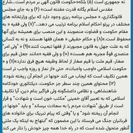
نه جمهوری است (۵) بلکه«حکومت قانون الهی بر مردم است…شارع
مقدس اسلام يگانه قدرت مقننه است» (۶) و به جای مجلس
قانونگذاری، « مجلس برنامه ريزی وجود دارد که برای وزارتخانه های
مختلف در پرتو احکام اسلام برنامه ترتيب می دهد…”(۷) ولی فقيه « به
مقام حکومت و قضاوت منصوبند و اين منصب برای هميشه برای آنها
محفوظ است.»(۸) و حکام حقيقی « همان فقها هستند و نه به کسانی
که به علت جهل به قانون مجبورند از فقها تبعيت کنند»(۹) « “ولی امر”
متصدی قوۀ مجريه هم هست» (۱۰) و ولی فقيه «مانند جعل قيم برای
صغار، قيم ملت يا قيم صغار از لحاظ وظيفه هيچ فرق ندارد»(۱۱) و «
حکومت اسلامی «اوجب واجبات»، حتی «از نماز و روزه واجب تر است
همين تکليف است که ايجاب می کند خونها در انجام آن ريخته شود».
(۱۲) محتوای همين چند سطر جز حکومت، ديکتاتوری خودکامه
شاهنشاهی، و نظامی داعشگونه ولی فراگير بنام دين، آيا تکليف
اسلامی که به تعبير آقای خمينی “مکتب خون است و شهادت” و قرار
است از طريق “شهادت مردم را به سعادت برساند” و بايد “خونها در
انجام آن ريخته شود” و يا “وقتی که پيام تبريک برای خانواده های
قربانيان جنگ می فرستاد با اين مضمون که “ابتهاج به اينکه يک ملتی
آنطور متحول شده است که در راه خدا همه چيز خودش را نثار می کند