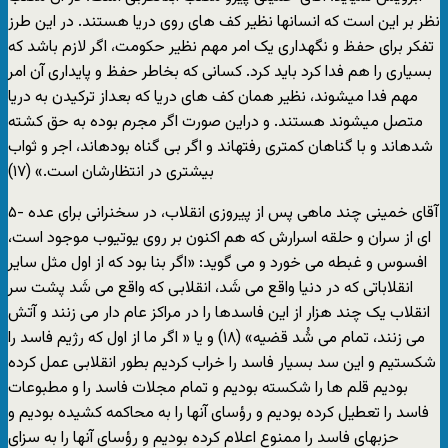
نظر بر اين است که انسانها نظير کف های روی دريا هستند. در اين طرز
تفکر برای حفظ و نگهداری يک امر مهم نظير حکومت، اگر لازم باشد که
بسياری را هم فدا کرد بايد کرد. کسانی که بخاطر حفظ و پايداری آن امر
مهم فدا می‏شوند، نظير همان کف های دريا که بعداز ترکيدن به دريا
متصل می‏شوند هستند. و دراين صورت اگر مجرم بوده به حق کشته
شده‏اند و با گناهان کمتری رفته‏اند و اگر بی گناه بوده‏اند، اجر و ثواب
بيشتری در انتظارشان است.» (۱۷)
۵- آقای خمينی چند ماهی پس از پيروزی انقلاب، در سخنرانی برای عده
ای از سران و حلقه اسرارش که هم اکنون بر روی يوتيوب موجود است،
افسوس و غبطه می خورد و می گويد: «اگر بنا بود که از اول مثل ساير
انقلاباتی که در دنيا واقع می شَد، انقلابی که واقع می شَد پشت سر
انقلاب يک چند هزار از اين فاسدها را در مراکز عام دار می زنند و آتش
می زنند، تمام می شُد قضيه» (۱۸) و يا « اگر ما از اول که رژيم فاسد را
شکستيم و اين سد بسيار فاسد را خراب کرديم بطور انقلابی عمل کرده
بوديم قلم ها را شکسته بوديم و تمام مجلات فاسد را و مطبوعات
فاسد را تعطيل کرده بوديم و رؤسای آنها را به محاکمه کشيده بوديم و
حزبهای فاسد را ممنوع اعلام کرده بوديم و رؤسای آنها را به سزای