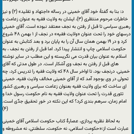
د: بنا به گفتۀ خود آقای خمينی در رساله «اجتهاد و تقليد» (۲) و نيز
خاطرات مرحوم منتظری (۳)، ايشان به ولايت فقيه به عنوان زعامت و
رهبری سياسی تا قبل از رفتن به نجف معتقد نبوده است. آقای خمينی
درسهای خود را تحت عنوان «ولايت فقيه» در نجف از ۱ بهمن ۴۸ شروع
کرد و در ۱۹ بهمن همان سال آن را به پايان برد و بعد کتابش به عنوان
حکومت اسلامی چاپ و انتشار پيدا کرد. اما قبل از رفتن به نجف ، به
اسلام به عنوان بيان قدرت می نگريسته و اين مطلب در ساير نوشته
های قبل از رفتن به نجف وی آشکار است. در طول مدتی که آقای
خمينی، درنجف بود، تا اواخر سال ۴۸ که ولايت فقيه را تدريس کرد، چه
تحولی در وی بوجود آمد که از آقای خمينی مخالف ولايت فقيه، خمينی
ای ساخت که برای ولايت فقيه بعنوان زعامت سياسی و رهبری کشور
تئوری قدرت را تحت عنوان ولايت فقيه به نام حکومت رسول خدا و
امام زمان، سرهم بندی کرد؟ که اين نکته در خورِ تحقيق جدّی است.
(۴)
به لحاظ نظريه پردازی، عصارۀ کتاب حکومت اسلامی آقای خمينی
عبارت است از:«حکومت اسلامی، نه حکومت، سلطنتی، نه مشروطه و