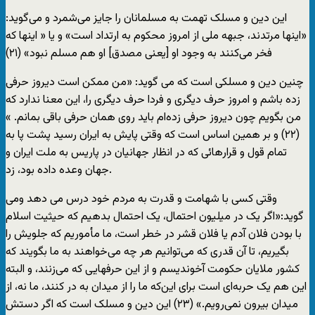
اين دين و مسلک تهمت به مسلمانان را جايز می‌شمرد و می‌گويد:
«اينها مرتدند، جبهه ملی از امروز محکوم به ارتداد است» و يا « اينها که
فخر می‌کنند به وجود او [يعنی مصدق] او هم مسلم نبود» (۲۱)
چنين دين و مسلکی است که می گويد: «من ممکن است ديروز حرفی
زده باشم و امروز حرف ديگری و فردا حرف ديگری را، اين معنا ندارد که
من بگويم چون ديروز حرفی زده‌ام بايد روی همان حرفی باقی بمانم. »
(۲۲) و بر همين اساس است که وقتی پايش به ايران رسيد پشت پا به
تمام قول و قرارهائی که در انظار جهانيان در پاريس به ملت ايران و
جهان وعده داده بود، زد.
وقتی کسی با شهامت و قدرت به مردم خود درس می دهد ومی
گويد:«اگر يک در ميليون احتمال، يک احتمال بدهيم که حيثيت اسلام
با بودن فلان آدم يا فلان قشر در خطر است، ما مأموريم که جلويش را
بگيريم، تا آن قدری که می‌توانيم هر چه می‌خواهند به ما بگويند که
کشور ملايان حکومت آخونديسم و از اين حرفهايی که می‌زنند، و البته
اين هم يک حربه‌ای است برای اين‌که ما را از ميدان به در کنند، ما نه، از
ميدان بيرون نمی‌رويم.» (۲۳) اين دين و مسلک است که اگر دستش