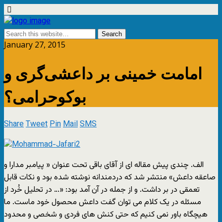
January 27, 2015
امامت خمينی بر داعشی‌گری و
بوکوحرامی؟
Share
Tweet
Pin
Mail
SMS
الف. چندی پيش مقاله ای از آقای باقی تحت عنوان « پيامبر مدارا و
صاعقه داعش» منتشر شد که دردمندانه نوشته شده بود و نکات قابل
تعمقی در بر داشت. و از جمله در آن آمد بود: «… در تحليل خُرد از
مسئله در يک کلام می توان گفت داعش محصول خود ماست. ما
هيچگاه باور نمی کنيم که حتی کنش های فردی و شخصی و محدود