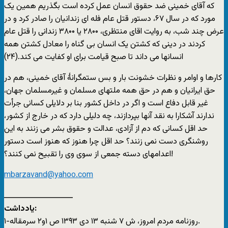
که آقای خمينی ضد حقوق انسان عمل کرده است بگذريم همين يک
مورد که در سال ۶۷، دستور قتل عام فله ای زندانيان را صادر کرد و در
عرض چند شب، به روايت اقای منتظری، ۲۸۰۰ يا ۳۸۰۰ زندانی را قتل عام
کردند در دينی که کشتن يک انسان بی گناه را معادل کشتن همه
انسانها می داند تا صبح قيامت برای او کفايت می کند.(۲۴)
کارها و اوامر و نظرات خشونت بار و بس ستمگرانۀ آقای خمينی، هم در
حق ايرانيان و هم در حق همه ملتهای مسلمان و غيرمسلمان جهان،
غير قابل دفاع است و اگر در داخل کشور بنا بر دلايلی کسانی جرأت
ندارند آشکارا به نقد آنها بپردازند، چه دليلی دارد که در خارج از کشور،
حد اقل کسانی که دم از آزادی، عدالت و حقوق بشر می زنند به اين
روشنگری دست نمی زنند؟ حد اقل چرا هنوز که هنوز است دستور
اعدامهای دسته جمعی از سوی وی را تقبيح نمی کنند؟!
mbarzavand@yahoo.com
ـــــــــــــــــــــــــــ
يادداشت:
۱-روزنامه مردم امروز، ش ۷ شنبه ۱۳ دی ۱۳۹۳ ص ۱و۲ سرمقاله.