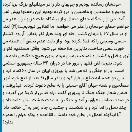
خودشان رسانده بوديم و چوبهای دار را در ميدانهای بزرگ برپا کرده
بوديم و مفسدين و غاصبين را درو کرده بوديم اين زحمتها پيش نمی
آمد. من از پيشگاه خدای متعال و از پيشگاه ملت عزيز ايران عذر می
خواهم خطای خودمان را عذر می خواهم. ما انقلابی نبوديم…»(۱۹) البته
او در سال ۶۷ با فرمان کشتن فله ای چند هزار نفر زندانی، آرزوی کشتار
جمعی وسيعی را که قبلا نکرده بود، و از بابت عدم تحقق آن غبطه می
خورد، عملی ساخت. بنابراين ملاحظه می شود، وقتی مستقيم فتوای
ترور و قتل و کشتار و تصاحب زمين مردم بدون هيچ دادگاهی داده می
شود، نتيجه اش قتلها و ترور ها در دوران ۳۴ ساله جمهوری اسلامی
است. باز او جنگی را که می شد با پيروزی ايران در سال ۶۰ تمام کرد و
بين دو همسايه صلح بر قرار کرد و يا در سال ۶۱ بعد از فتح خرمشهر،
مصلحين و همه جهان آقای خمينی را به صلح دعوت کردند، نپذيرفت و
ضمن شعار جنگ جنگ تا پيروزی گفت «راه قدس از کربلا می گذرد» و
در صدد تصاحب عراق بر آمد و جنگ را به مدت هشت سال ادامه داد و
چند نسل را فدا کرد و با شکست و چشيدن جام زهر به آن خاتمه داد.
آيا اينگونه اعمال در بطن خود داعش، القاعده و بوکو حرام را همراه
ندارد؟