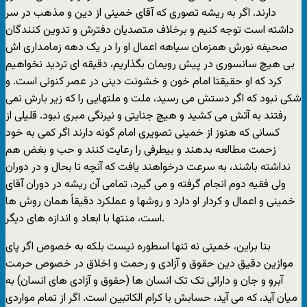
دارند. اگر به ريشه تصوری که آقای خمينی از دين و مذهب در سر
داشته است توجه کنيم و برخلاف متصديان دفترش و تدوين کنندگان
صحيفه نورش همزمان سياهه اعمال او را در يک دهه زمامداری اش
بی هيچ سانسوری در پيش رويمان بگذاريم، دقيقه ای ترديد نخواهيم
کرد که او حقيقتا امام خون و خشونت دينی در عصر کنونی است. و
شکی نبود که اگر دستش می رسيد، ملت و ملتهايی را که زير بارش نمی
رفتند به آتش می کشيد و هيچ جنايتی و نيرنگی مبری نبود. قليلی از
کسانی که هنوز از خمينی تصويری امام گونه دارند اگر کمی به خود
زحمت مطالعه بدهند و بيطرفی را رعايت کنند و حب و بغض هم
نداشته باشند، به سرعت درخواهند يافت که آنچه تا بحال و در دوران
ولی فقيه دوم انجام گرفته و می گيرد، تمامی آن ريشه در دوران آقای
خمينی و اعمال و کردار او دارد و روشها و عملکرد دقيقاً همان روش ها
است، منتها با ابعاد و اندازه های ديگر.
بنا براين، خمينی نه تنها اسطوره نيست بلکه به خصوص اگر پای
موازين دقيق دين حقوق و آزادی و رحمت و اخلاق در خصوص حرمت
آبرو و جان و دارائی تک تک انسان ها (حقوق و آزادی های انسان) به
ميان آيد، که می آيد، حسابش با کرام الکاتبين است. اگر از تمام مواردی