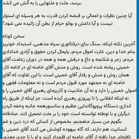
برسد، ملت و ملتهايی را به آتش می کشد.
آيا چنين نظرات و اعمالی بر قبضه کردن قدرت به هر وسيله ای استوار
نيست و آيا داعش و بوکو حرام از بطن آن زائيده نمی شود؟
سخن کوتاه
آخرين نکته اينکه، سنگ بنای ديکتاتوری سياه مذهبی، استبداد خونريز
بنام خدا و دين، غارت اموال مردم، پايمال کردن حقوق و آزادی خدادادی
مردم، زجر و شکنجه و داغ و درفش همه و همه در دوران زعامت آقای
خمينی ريخته شده است. روش و منش آقای خامنه ای در ادامه کار،
همان روش و منش و رفتار آقای خمينی است، با اين تفاوت که آقای
خامنه ای نه مجتهد مورد قبول مردم است و نه معلومات فقهی و
اصولی خمينی را دارد و نه آن جاذبيت و کاريزمای رهبری آقای خمينی را و
نه اينکه انقلابی را تا پيروزی رهبری کرده است، جز اينکه از طريق راه
اندازی دستگاه پروپوگاندايی عظيم و سانسورهمه جانبه وخفه کردن
ديگران و با توطئه توانسته است خود را بر ملت تحميل کند. صادقانه
بگويم من بسيار متعجبم، بخصوص از کسانی که درد دين و غم
انسانيت هم دارند، که گاه بيهوده کوشش می کنند آقای خمينی را
تافته‌ای جدا بافته از آقای خامنه ای قلمداد کنند و او را تا حدی معذور