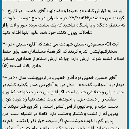
۲- باز بنا به گزارش کتاب «واقعيتها و قضاوتها» آقای خمينی ‏ در تاريخ
۲۵/۲/۱۳۶۲، در سخنرانی در جمع دوستان خود می‎گويد:« من معتقدم
که منتظر دادگاه و يا پاسگاه نباشيد که يک مشت مرده خور و لات‏ ‏را از
املاک بيرون کنند، خود شما عليه اينها اقدام کنيد.»
۳- آيت الله مسعودی خمينی شهادت می دهد که آقای خمينی «در
سخنرانيهايشان اشاره کردند که اگر همۀ مسلمانان هم برای حفظ
اسلام کشته شوند، ارزش دارد؛ چرا که ارزش اسلام از همۀ اين مسائل
مادی بالاتر است» (۱۶)
۴- آقای حسين خمينی نوه آقای خمينی، در ارديبهشت سال ۶۰ در
ديداری با اينجانب گفت: « از قول من به آقای بنی صدر بگوئيد کشوردر
حال ويرانی و متلاشی شدن است. اگر آقای بنی صدر می‏خواهد کشور و
انقلاب را از دست حزب و آخوندها نجات دهد، تنها راه کوتاه کردن
دست حزب و روحانيون از امور کشور است. و اگر وی فکر می‏کند که
پدربزرگم از کشت و کشتار وحشت دارد، کاملا در اشتباه است. من
پدربزرگم را خوب می‏شناسم. اگر سيصدهزار نفر را بکشد، خم به
ابرويش نمی‏آيد. آقای خمينی پيرو مکتب ابن‏العربی است. در آن مکتب