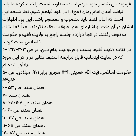
فرمود: اين تقصير خود مردم است، خداوند نعمت را تمام کرده ما بايد
لياقت آمدن امام زمان (عج) را در خود فراهم کنيم. نظر شيعه اين
است که امام فقط بايد منصوب و معصوم باشد. اين بود اظهارات
ايشان در آن وقت، و اشاره ای هم به ولايت فقيه نکردند. بعداً که ايشان
به نجف رفتند، در آنجا دوازده جلسه راجع به ولايت فقيه و حکومت
اسلامی بحث کردند”.
۴- در کتاب ولايت فقيه، بدعت و فرعونيت بنام دين، در ص ۳۰۳-۲۹۷
که در سايت اينجانب قابل مراجعه استپف نکاتی در را در اين مورد
يادآور شده ام.
۵- حکومت اسلامی، آيت الله خمينی،۱۳۹۱ هجری برابر ۱۹۷۱ ميلادی، ص
۵۲و۵۳.
۶- همان سند، ص ۵۳.
۷- همان سند.
۸- همان سند، ص ۱۲۷و۶۵.
۹- همان سند، ص ۶۰.
۱۰- همان سند، ص ۲۷.
۱۱- همان سند، ص ۶۵.
۱۲- همان سند، ص ۸۷