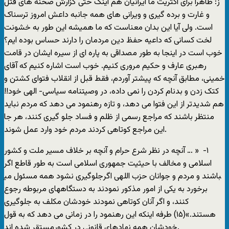
‏ ز: ظاهرا برای اکثريت ما ايرانيان هم اينک حتی گزارش صحنه های قتل
و غارت و برده گيری و ويرانی های همه جانبه داعش امروز ترسناک
است. ولی آيا اين بدان معناست که ما هميشه اين طور به خشونت
لخت کسانی که داعيه حفظ دين مردمان را دارند حساس بوده ايم؟
خوب است در اينجا به طور مصداقی به پاره ای از سيره ايشان در قامت
رهبری عارف و حکيم مروری کنيم. خوب است اشاره کنيم که آقای
خمينی، مطابق آنچه که پيشتر آوردم، فقط قبل از انقلاب فتوای کشتن و
کتک زدن و بدنام کردن را نمی داده، در وصيتنامه سياسی- الهی خود!!
هم شديدتر از اين فتوا می دهد، و تازه ‏رهنمود می دهد که مردم نبايد
منتظر باشند‏ ‏که مراجع رسمی از ظلم و فساد جلو گيری کنند، هر جا
اين مراجع کوتاهی کردند‏ ‏مردم خود وارد عمل شوند.
‏۱- ‏ « … آنچه در نظر شرع حرام و آنچه بر خلاف مسير ملت و کشور
اسلامی و مخالف‏ ‏با حيثيت جمهوری اسلامی است به طور قاطع اگر
جلوگيری نشود همه مسئول می‎باشند‏ ‏و مردم و جوانان حزب اللهی اگر
برخورد به يکی از امور مذکور نمودند به دستگاههای‏ ‏مربوطه رجوع
کنند، و اگر آنان کوتاهی نمودند خودشان مکلف به جلوگيری
هستند.»(۱۵) طرفه اينکه اين رهنمود را در زمانی می دهد که به قول
خودشان همه نهادهای قانونی‏ در کشور‏مستقر شده اند.