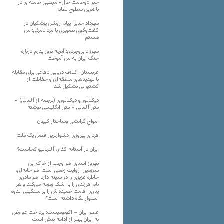
خبر «وخامت حال» مجتبی خامنه‌ای در
بالاترین سطوح نظام
مهرداد خدیر: پیام روشن پزشکیان در
گفت‌و‌گوی تصویری با مرد نامرئی: من
هستم!
مهرزاد بروجردی: آنچه ترور پدرم درباره
جنگ ایران به من آموخت
عربستان: ائتلاف دریایی دفاعی برای مقابله
با تهدیدهای منطقه‌ای و حفاظت از
کشتیرانی تشکیل شد
دیکتاتور و دیکتاتوری (ترجمه از آلمانی) +
متن آلمانی + متن انگلیسی نوشته
‌امواجِ گرانشی وساختارِ کیهان
فردای پیروزی؛ دشوارترین فصل یک ملت
ایران در آستانه گذار، آلترناتیو کجاست؟
بهروز اسدی: هر وجب از خاک‌ این
سرزمین، روایت زخمی است؛ هر خانه‌ای،
خاطره عزیزی را در سینه دارد؛ هر مادری،
نام فرزندی را با اشک زمزمه می‌کند و هر
پدری، قامت خمیده‌اش را بر سنگینی اندوه
استوار نگاه داشته است؟
عصر ایران – اکونومیست: پرداخت عوارض
به ایران بهتر از ادامه تنش است