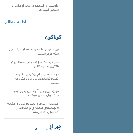
«اودیسه»؛ اسطوره در قاب آی‌مکس و
تسخیر گیشه‌ها
ادامه مطالب...
گوناگون
تهران: توافق با عمان به معنای بازگشایی
تنگه هرمز نیست
خبر «وخامت حال» مجتبی خامنه‌ای در
بالاترین سطوح نظام
مهرداد خدیر: پیام روشن پزشکیان در
گفت‌و‌گوی تصویری با مرد نامرئی: من
هستم!
مهرزاد بروجردی: آنچه ترور پدرم درباره
جنگ ایران به من آموخت
عربستان: ائتلاف دریایی دفاعی برای مقابله
با تهدیدهای منطقه‌ای و حفاظت از
کشتیرانی تشکیل شد
خبر از
تارنماهای دیگر