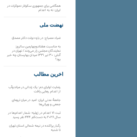
همگامی برای جمهوری سکولار دموکرات در
ایران: نه به اعدام
نهضت ملی
ضیاء مصباح: در باره دولت دکتر مصدق
به مناسبت هفتادوچهارمین سالروز:
نمایندگان مجلس زار می‌زدند/ تهران در
آتش؛ ۳۰ تیر ۱۳۳۱ میدان بهارستان چه خبر
بود؟
آخرین مطالب
رضایت اولیای دم؛ یک زندانی در میاندوآب
از اعدام رهایی یافت
جامعهٔ مدنی ایران: امید در میان ترومای
جمعی و ویرانی‌ها
ثبت ۷۱ اعدام در ژوئیه؛ شمار اعدام‌ها در
سال ۲۰۲۶ به دست‌کم ۴۴۴ نفر رسید
رگبار پراکنده در نیمه شمالی استان تهران
تا شنبه