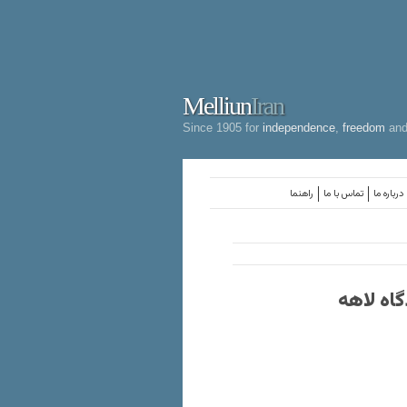
Melliun
Iran
Since 1905 for
independence
,
freedom
an
درباره ما
تماس با ما
راهنما