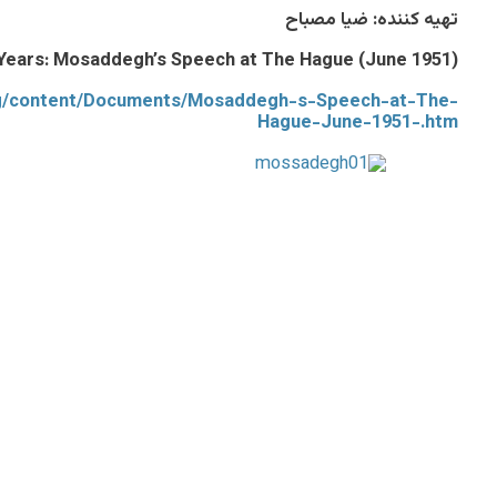
تهيه کننده: ضيا مصباح
3 Years: Mosaddegh’s Speech at The Hague (June 1951)
org/content/Documents/Mosaddegh-s-Speech-at-The-
Hague-June-1951-.htm