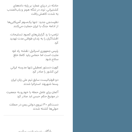
حادثه در دریای عمان؛ بر پایه داده‌های
کشتیرانی، تردد در تنگه هرمز و باب‌المندب
به شدت کاهش یافت
نظرسنجی جدید: تنها یک‌سوم آمریکایی‌ها
از ادامه جنگ با ایران حمایت می‌کنند
ترامپ با رد گزارش‌های کمبود تسلیحات،
افشاگران را به زندان طولانی مدت تهدید
کرد
رئیس‌ جمهوری اسرائیل: نقشه راه غزه
مثبت است اما حماس باید کاملا خلع
سلاح شود
کویت دستور تعطیلی تنها مدرسه ایرانی
این کشور را صادر کرد
دو فوتبالیست سابق تیم ملی زنان ایران
رسما شهروند استرالیا شدند
آلمان برای عامل حمله با خودرو به جمعیت
در مونیخ حکم حبس ابد صادر کرد
دست‌کم ۳۰ نیروی دولتی یمن در حملات
حوثی‌ها کشته شدند
بایگانی نسخه قدیم سایت