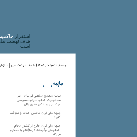
استقرار
حاکميت
هدف نهضت ملی 
است
جمعه, ۱۶ مرداد , ۱۴۰۵ |
خانه
نهضت ملی
سازمان
بیانیه
سازمان‌های
ملی
بیانیه مجامع اسلامی ایرانیان – در
محکومیت اعدام، سرکوب سیاسی–
اجتماعی، و نقض حقوق زنان
جبهه ملی ایران: ماشین اعدام را متوقف
کنید!
جبهه ملی ایران-خارج از کشور انجام
اعدام‌های وقیحانه در ملأِعام را محکوم
می‌کند