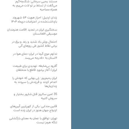
مستند یحیی سرخانی؛ شکنجه‌گرم
می‌گفت از تسلط بر تو لذت می‌برم به
همراه مصاحبه
زندان اردبیل؛ احراز هویت ۵۴ شهروند
بازداشت‌شده در اعتراضات دی‌ماه ۱۴۰۴
سختگیری ایران در تمدید اقامت هنرمندان
موسیقی افغانستان
احتمال وزش باد شدید و رعد و برق در
برخی نقاط کشور طی روزهای آتی
تداوم موج گرما در ایران؛ دمای هوا در
۶استان به ۵۰درجه می‌رسد
آفرود بی‌ضابطه، تهدیدی برای طبیعت
ایران/ آغاز برخورد قاطع با متخلفان
ایران رحیم‌پور؛ زنی بهایی که خودش را
اعدام کردند و فرزندش را سپردند به
زندان‌بان‌ها
35 امین سالروز قتل شاپور بختیار و
سروش کتیبه
قابین مندایی؛ یکی از کهن‌ترین آیین‌های
ازدواج جهان هنوز در ایران زنده است
تهران: توافق با عمان به معنای بازگشایی
تنگه هرمز نیست