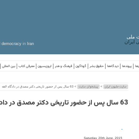
 ملی
ایران
d
democracy
in
Iran
‌ها
پیوندها
دیدگاه‌ها
حقوق بشر
گوناگون
فرهنگ و هنر
اپوزیسیون
معرفی کتاب
بین المللی
سایت ملیون ایران
پیشخوان سایت
>
> 63 سال پس از حضور تاریخی دکتر مصدق در دادگاه لاهه
63 سال پس از حضور تاریخی دکتر مصدق در دادگاه لاهه
-
Saturday, 20th June, 2015