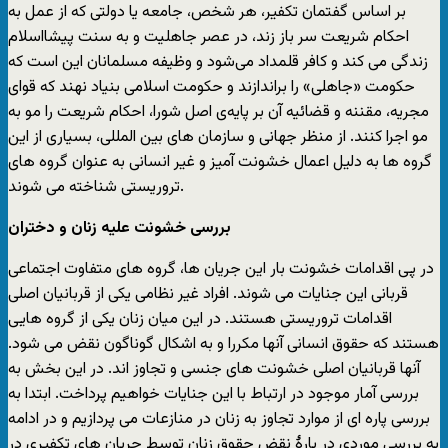
بر اساس گفتمان تکفیر، هر شخص، جامعه یا دولتی که از عمل به
احکام شریعت سر باز زند، در عصر جاهلیت و به سنت پیشااسلام
زندگی می کند و کافر قلمداد می‌شود و وظیفه مسلمانان این است که
حکومت «جاهلی» را براندازند و حکومت اسلامی بنیاد نهند که قوای
مجریه، مقننه و قضائیه‌ آن بر پایه‌ی اصل شورا، احکام شریعت را مو به
مو اجرا کنند. از منظر جهانی و سازمان های بین المللی، بسیاری از این
گروه ها به دلیل اعمال خشونت آمیز و غیر انسانی به عنوان گروه های
تروریستی شناخته می شوند.
بررسی خشونت علیه زنان و دختران
در پی اقدامات خشونت بار این جریان ها، گروه های متفاوت اجتماعی
قربانی این جنایات می شوند. افراد غیر نظامی یکی از قربانیان اصلی
اقدامات تروریستی هستند. در این میان زنان یکی از گروه هایی
هستند که حقوق انسانی آنها مکررا و به اشکال گوناگون نقض می شود.
آنها قربانیان اصلی خشونت های جنسی و تجاوز اند. در این بخش به
بررسی آمار موجود در ارتباط با این جنایات خواهیم پرداخت. ابتدا به
بررسی پاره ای از موارد تجاوز به زنان در منازعات می پردازیم و در ادامه
به بررسی موردی در بارۀ نقض حقوق زنان توسط جریان های تکفیری در