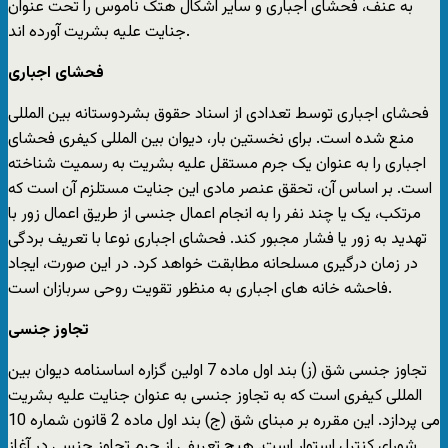
به عنف، فحشای اجباری و سایر اشکال هتک ناموس را تحت عنوان
جنایت علیه بشریت آورده اند.
فحشای اجباری
فحشای اجباری توسط تعدادی از اسناد حقوق بشردوستانه بین المللی
منع شده است. برای نخستین بار، دیوان بین المللی کیفری فحشای
اجباری را به عنوان یک جرم مستقل علیه بشریت به رسمیت شناخته
است. بر اساس آن، تحقق عنصر مادی این جنایت مستلزم آن است که
مرتکب، یک یا چند نفر را به انجام اعمال جنسی از طریق اعمال زور با
تهدید به زور یا فشار مجبور کند. فحشای اجباری نوعا با تعریف بردگی
در زمان درگیری مسلحانه مطابقت خواهد کرد. در این صورت، ایجاد
فاحشه خانه های اجباری به منظور تقویت روحی سربازان است.
تجاوز جنسی
تجاوز جنسی شق (ز) بند اول ماده 7 اولین گزاره اساسنامه دیوان بین
المللی کیفری است که به تجاوز جنسی به عنوان جنایت علیه بشریت
می پردازد. این مقرره بر مبنای شق (ج) بند اول ماده 2 قانون شماره 10
شورای کنترل استوار است. هیچ تعریفی از جرم تجاوز جنسی در آغاز