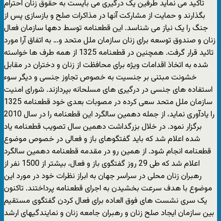
تاکید می نماید طرفین یک درگیری می بایست به حقوق زنان احترام
بگذارند و حمایت از مشارکت آنها در مذاکرات صلح و بازسازی پس از
جنگ را یک نیاز می شناسد. این قطعنامه توسط دهها سازمان فعال
زنان و صندوق توسعه برای زنان سازمان ملل متحد و… به اتفاق آرا مورد
تائید قرار گرفت. همچنین در قطعنامه 1325 از همه طرف ها خواسته
شده به اتخاذ اقدامات ویژه برای محافظت از زنان و دختران در مقابل
خشونت مبتنی بر جنسیت به خصوص تجاوز جنسی و دیگر سوء
استفاده های جنسی در درگیری های مسلحانه بپردازند. شورای امنیت
سازمان ملل متحد سعی کرده در مصوبات بعدی خود قطعنامه 1325
را یادآوری نماید، از جمله دهمین سالگرد این قطعنامه را در سال 2010
برگزار نمود. در خلال بزرگداشت دهمین سال تصویب قطعنامه یاد
شده اعلام شد که باید گفتگوهای باز و فعالی در خصوص موضوع
قطعنامه انجام شود. از همین رو در مقدمه قطعنامه دهمین سالگرد
اعلام شد که طی 29 روز گفتگوی باز و فعال، بیشتر از 1500 نفر از
رهبران زنان محلی در سراسر جهان به ابراز نظرات خود در مورد این
موضوع با هدف سرعت بخشیدن به اجرای قطعنامه پرداختند. تاکنون
یک سری نشست های فوق العاده برای فعال کردن گفتگوی مستقیم
بین سازمان ایجاد صلح زنان و رهبران جامعه زنان و نمایندگیهای ارشد