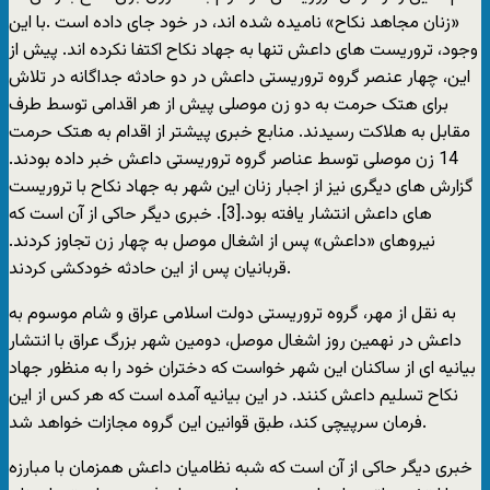
«زنان مجاهد نکاح» نامیده شده اند، در خود جای داده است .با این
وجود، تروریست های داعش تنها به جهاد نکاح اکتفا نکرده اند. پیش از
این، چهار عنصر گروه تروریستی داعش در دو حادثه جداگانه در تلاش
برای هتک حرمت به دو زن موصلی پیش از هر اقدامی توسط طرف
مقابل به هلاکت رسیدند. منابع خبری پیشتر از اقدام به هتک حرمت
14 زن موصلی توسط عناصر گروه تروریستی داعش خبر داده بودند.
گزارش های دیگری نیز از اجبار زنان این شهر به جهاد نکاح با تروریست
های داعش انتشار یافته بود.[3]. خبری دیگر حاکی از آن است که
نیروهای «داعش» پس از اشغال موصل به چهار زن تجاوز کردند.
قربانیان پس از این حادثه خودکشی کردند.
به نقل از مهر، گروه تروریستی دولت اسلامی عراق و شام موسوم به
داعش در نهمین روز اشغال موصل، دومین شهر بزرگ عراق با انتشار
بیانیه ای از ساکنان این شهر خواست که دختران خود را به منظور جهاد
نکاح تسلیم داعش کنند. در این بیانیه آمده است که هر کس از این
فرمان سرپیچی کند، طبق قوانین این گروه مجازات خواهد شد.
خبری دیگر حاکی از آن است که شبه‌ نظامیان داعش همزمان با مبارزه