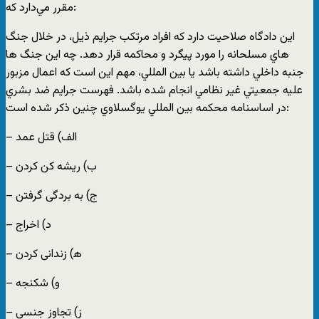
مقرر مي‌دارد كه:
اين دادگاه صلاحيت دارد كه افراد مرتكب جرايم ذيل، در خلال جنگ
هاي مسلحانه را مورد پيگرد و محاكمه قرار دهد. چه اين جنگ ها
جنبه داخلي داشته باشد يا بين المللي، مهم اين است كه اعمال مزبور
عليه جمعيتي غير نظامي انجام شده باشد. فهرست جرايم ضد بشري
در اساسنامه محكمه بين المللي يوگسلاوي چنين ذكر شده است:
– الف) قتل عمد
– ب) ریشه کن کردن
– ج) به بردگی گرفتن
– د) اخراج
– ه‍‌) زندانی کردن
– و) شکنجه
– ز) تجاوز جنسی