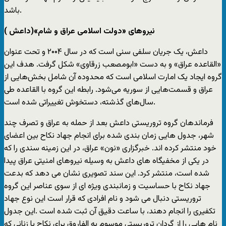
باشد.
نیروهای «دولت اسلامی عراق و شام»(داعش )
داعش، یک جریان سلفی سنی است که در سال ۲۰۰۴ و تحت عنوان
«القاعده عراق» و به دست «ابومصعب زرقاوی» شکل گرفت. هدف این
گروه ایجاد یک امارت اسلامی است که محدوده آن شامل بخش‌هایی از
عراق و قسمت‌هایی از سوریه می‌شود. رابطه این گروه با القاعده طی
سال‌های گذشته، دستخوش تغییراتی شده است.
فرماندهان گروه تروریستی داعش بعد از حمله به عراق و تصرف چند
شهر، جدول هایی زمان بندی شده برای انجام جهاد نکاح بین اعضای
خود منتشر کرده اند. خبرگزاری «نون» عراق، در این زمینه سندی را که
در یکی از مخفیگاه های داعش به وسیله نیروهای امنیتی عراق پیدا
شده است، منتشر کرد. این سند تصویری نشان می دهد که بدعت
جهاد نکاح با حساسیت و زمانبندی ویژه ای از سوی عناصر این گروه
تروریستی دنبال می شود و نام افرادی که قرار است این نوع جهاد
تکفیری را انجام دهند، با ساعت دقیق آن ثبت شده است .این جدول
نام هایی را از گردان تروریستی موسوم به الفاروق برای نکاح با زنانی که