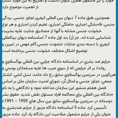
موارد را نیز مشمول همین عنوان دانست و تصریح به این موارد نشان
از اهمیت موضوع دارد.
همچنین طبق ماده 7 دیوان بین المللی کیفری تجاوز جنسی، بردگی
جنسی، فاحشگی اجباری، حاملگی اجباری، عقیم کردن اجباری و هر نوع
خشونت جنسی مشابه با آنها؛ از مصادیق جنایت علیه بشریت
شناسایی شده اند. جز (ز) بند اول ماده 7 اساسنامه دیوان بین‏المللی
کیفری با دسته‏ بندی‏ جنایات خشونت جنسی،گام مهمی در تبیین و
توضیح اشکال مختلف خشونت جنسی برداشته است.
جرايم ضد بشري در اساسنامه دادگاه جزايي بين المللي يوگسلاوي و
رواندا: بر اثر جرايمي كه از سوي صرب ها عليه مسلمانان بوسني و
هرزگوين در سرزمين يوگسلاوي سابق رخ داد مانند: نسل كشي، كشتار
جمعي، تجاوز جنسي و امثال آن، شوراي امنيت سازمان ملل بر اساس
فصل هفتم منشور اين سازمان مداخله نمود و دادگاهي را به نام
«دادگاه بين المللي براي محاكمه افراد مسئول نقض شديد حقوق بشر
دوستانه در سرزمين يوگسلاوي سابق بين سال هاي 1993 – 1991»
تأسيس كرد. ماده 5 اساسنامه دادگاه مزبور از جرايم ضدبشري به
عنوان يكي از جرايم مشمول صلاحيت اين دادگاه ياد كرد. ماده مزبور