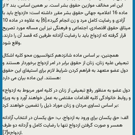
این امر مخالف موازین حقوق بشر است. بر همین اساس، بند ۲ از
ماده 16 اعلامیه جهانی حقوق بشر مقرر داشته است: «ازدواج باید با
آزادی و رضایت کامل مرد و زن انجام گیرد».[6] به علاوه در ماده 10
میثاق حقوق اقتصادی، اجتماعی و فرهنگی نیز این مساله مورد تصریح
قرار گرفته که ازدواج باید با رضایت آزادانه طرفین که قصد آن را دارند،
واقع شود.
همچنین، بر اساس ماده شانزدهم کنوانسیون محو کلیه اشکال
تبعیض علیه زنان، زنان از حقوق برابر در امر ازدواج برخوردار هستند و
دول عضو متعهد به فراهم کردن شرایط لازم برای استیفای این حقوق
هستند. این ماده بیان می دارد:
«دول عضو به منظور رفع تبعیض از زنان در کلیه امور مربوط به ازدواج
و روابط خانوادگی کلیه اقدامات مقتضی به عمل خواهند آورد و به ویژه
بر اساس تساوی مردان و زنان موراد ذیل را تضمین خواهند کرد:
الف: حق یکسان برای ورود به ازدواج، ب: حق یکسان در انتخاب آزادانه
همسر و صورت گرفتن ازدواج تنها با رضایت کامل و آزدانه دو طرف
ازدواج»[7].