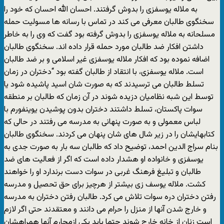
به ملاله یوسفزی را بدوش گرفتند. احسان الله احسان که خود را
سخنگوی طالبان معرفی می کند در تماس با رسانه ها مسولیت حمله
مسلحانه به ملاله یوسفزی را بدوش گرفته بود گفت که وی را به خاطر
داشتن افکار ضد طالبان مورد حمله قرار داده اند. سخنگوی طالبان
اضافه نموده بود که افکار ملاله یوسفزی غیر اسلامی و بر ضد طالبان
است. ملاله یوسفزی، با انتقاد از طالبان گفته بود “دختران در زمان
تسلط طالبان می ترسیدند که به صورت شان اسید پاشیده شود یا
توسط این شبه نظامیان دزیده شوند در آن زمان که طالبان بر منطقه
سوات پاکستان، تسلط داشتند دختران بدون پوشیدن یوینفورم با
لباس معمولی و به صورت پنهانی به مدرسه می رفتند در حالی که
کتابهایشان را در زیر شال های شان پنهان می کردند. سخنگوی طالبان
بنام سراج الدین احمد، توضیح داد که طالبان سه بار به صورت جدی به
یوسفزی و خانواده او هشدار داده است که اگر از فعالیت های ضد
طالبان و تبلیغ فرهنگ غربی در سوات دست برندارد او را خواهند
کشت. ملاله یوسف زی بیشتر از هرچیز برای حق تحصیل و مدرسه
رفتن دختران دره سوات تلاش می کرد. طالبان رفتن دختران به مدرسه
و خارج شدن آنها از منزل را حرام می دانند و معتقدند حتی اگر لازم
است زنان از خانه خارج شوند حتما باید یکی ازمحارم آنها همراهشان