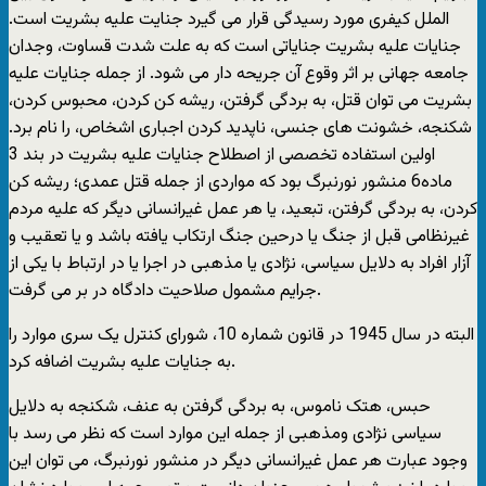
الملل کیفری مورد رسیدگی قرار می گیرد جنایت علیه بشریت است.
جنایات علیه بشریت جنایاتی است که به علت شدت قساوت، وجدان
جامعه جهانی بر اثر وقوع آن جریحه دار می شود. از جمله جنایات علیه
بشریت می توان قتل، به بردگی گرفتن، ریشه کن کردن، محبوس کردن،
شکنجه، خشونت های جنسی، ناپدید کردن اجباری اشخاص، را نام برد.
اولین استفاده تخصصی از اصطلاح جنایات علیه بشریت در بند 3
ماده6 منشور نورنبرگ بود که مواردی از جمله قتل عمدی؛ ریشه کن
کردن، به بردگی گرفتن، تبعید، یا هر عمل غیرانسانی دیگر که علیه مردم
غیرنظامی قبل از جنگ یا درحین جنگ ارتکاب یافته باشد و یا تعقیب و
آزار افراد به دلایل سیاسی، نژادی یا مذهبی در اجرا یا در ارتباط با یکی از
جرایم مشمول صلاحیت دادگاه در بر می گرفت.
البته در سال 1945 در قانون شماره 10، شورای کنترل یک سری موارد را
به جنایات علیه بشریت اضافه کرد.
حبس، هتک ناموس، به بردگی گرفتن به عنف، شکنجه به دلایل
سیاسی نژادی ومذهبی از جمله این موارد است که نظر می رسد با
وجود عبارت هر عمل غیرانسانی دیگر در منشور نورنبرگ، می توان این