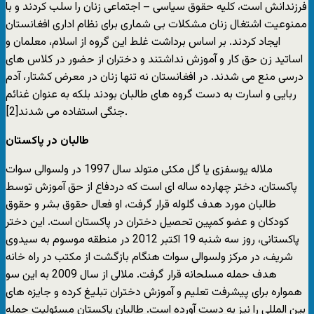
فرزندانش است، کلیه حقوق سیاسی – اجتماعی زنان را سلب کردند و با
ممنوعیت اشتغال زنان مشکلات بی شماری برای نظام اداری افغانستان
ایجاد کردند. بر اساس برداشت غلط این گروه از اسلام، معلمان و
اساتید زن حق کار و آموزش نداشتند و دختران از حضور در کلاس های
درسی منع می شدند. در افغانستان نه تنها زنان در معرض کشتار، آدم
ربایی و اسارت به دست گروه های طالبان بودند بلکه به عنوان غنائم
جنگی استفاده می شدند[2].
طالبان در پاکستان
ملاله یوسفزی یا گل مکئی متولد سال 1997 در ولسوالی سوات
پاکستان، دختر چهارده ساله ای است که دردفاع از حق آموزش توسط
طالبان مورد هدف گلوله قرار گرفت، او فعال حقوق بشر و حقوق
کودکان و عضو کمپین تحصیل دختران در پاکستان است. این دختر
پاکستانی، روز سه شنبه 19 اکتبر 2012 در منطقه موسوم به سیدوی
شریف، در مرکز ولسوالی سوات هنگام بازگشت از مکتب در راه خانه
هدف حمله مسلحانه قرار گرفت. ملالی از سال 2009 به این سو
همواره برای پیشرفت تعلیم و آموزش دختران تبلیغ کرده و جایزه های
بین المللی را نیز به دست آورده است. طالبان پاکستان مسئولیت حمله