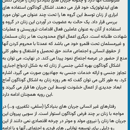
سرنوشت آنها دارد و چگونه جریان های بنیادگرا زنان را قربانی کنش
های ایدئولوژیک خود قرار می دهند. اشکال گوناگون استفاده های
ابزاری از زنان توسط این گروه ها را تحت چند عنوان می توان مورد
بررسی قرار داد. یک حالت به عضویت در آوردن این زنان در گروه و
استفاده از آنان به عنوان عاملین فعال اقدامات تروریستی و عملیات
شهادت طلبانه است. دیگری اعمال انواع محدودیت ها بر زنان مسلمان
و غیرمسلمان تحت قلمرو خود می باشد که عمدتا با محروم کردن آنها
از حقوق انسانی و اجتماعی مانند حق تحصیل و اشتغال و بطور کلی
منع از حضور در عرصه اجتماع نمود پیدا می کند. در نهایت، می توان به
اشکال گوناگون بهره کشی جنسی از زنان که به شکل ازدواج اجباری،
تجاوز جنسی و ارائه خدمات جنسی به جهادیون صورت می گیرد، اشاره
کرد. به طور کلی می توان گفت که هر روزه زنان به اشکال گوناگون آماج
ابعاد جدیدی از اعمال خشونت توسط این جریان ها قرار می گیرند و
این رویه همچنان ادامه دارد.
رفتارهای غیر انسانی جریان های بنیادگرا (سلفی، تکفیری، و…) در
مواجه با زنان بر چند فرض گوناگون استوار است. از سویی پیروان این
جریان ها زنان را نیروی مولد و موثر در چرخه اقتصادی نمی دانند از این
رو دلیلی برای توسعه توانایی های فردی و اجتماعی آنها و یا ادامه