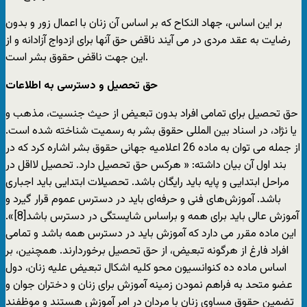
بر این اساس، جهاد النکاح که بر اساس آن زنان با اعمال زور و بدون
رضایت به عقد مردی در می آیند ناقض حق آنها برای ازدواج آزادانه و از
این جهت ناقض حقوق بشر است.
حق تحصیل و دسترسی به اطلاعات
حق تحصیل برای تمامی افراد بدون تبعیض از حیث جنسیت، مذهب و
یا نژاد، در اسناد بین المللی حقوق بشر به رسمیت شناخته شده است.
از جمله می توان به ماده 26 اعلامیه جهانی حقوق بشر اشاره کرد که در
بند اول آن بیان داشته: « هرکس حق تحصیل دارد. تحصیل لااقل در
مراحل ابتدایی و پایه باید رایگان باشد. تحصیلات ابتدایی باید اجباری
باشد. آموزش‌های فنی و حرفه‌ای باید در دسترس عموم قرار گیرد و
آموزش عالی باید برای همه و براساس شایستگی در دسترس باشد[8]».
این ماده مقرر می دارد که آموزش باید در دسترس همه باشد و تمامی
افراد فارغ از هرگونه تبعیض، از حق تحصیل برخوردارند. همچنین، بر
اساس ماده ده کنوانسیون محو کلیه اشکال تبعیض علیه زنان، دول
عضو متحد به فراهم نمودن زمینه آموزش برای زنان و دختران جوان و
تضمین حقوق مساوی زنان با مردان در امر آموزش هستند و موظفند