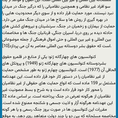
مسلحانه بین المللی و غیر بین المللی است. این اصول و قواعد از یک
سو افراد غیر نظامی و همچنین نظامیانی را که درگیر جنگ در میدان
نبرد نیستند، مورد حمایت قرار داده و از سوی دیگر محدودیت هایی را
در بهره گیری از روش ها و سلاح ها در میدان جنگ مقرر می دارد.
حمایت از بیماران و زخمیان در جنگ، سرنشینان و نیروهای کشتی های
حادثه دیده بر روی دریا، اسیران جنگی، قربانیان جنگ ها و مخاصمات
بین المللی و غیر بین المللی و حتی اموال فرهنگی از جمله موضوعاتی
است که حقوق بشر دوستانه بین المللی معاصر به آن می پردازد[10].
کنوانسیون های چهارگانه ژنو: یکی از منابع در قلمرو حقوق
بشردوستانه کنوانسیون های چهارگانه ژنو (1949) و پروتکل های
الحاقی آن (1977) است. کنوانسیون چهارم ژنو به طور مشخص حمایت
از غیر نظامیان را در دستور کار خود قرار داده است. این عهدنامه
مشتمل بر 159 ماده است که انواع حمایت های حقوقی از غیر نظامیان
را محور کار خود قرار داده است و به شرح و بسط مصونیت غیر
نظامیان از هرگونه تعرض در جنگ پرداخته است. بر اساس ماده 32
این عهدنامه هرگونه آزار و اذیت جسمی و شکنجه ممنوع شده است.
مقررات این کنوانسون ها در صورت بروز جنگ رسمی و یا هر گونه
مخاصمه مسلحانه که بین دو یا چند دولت متعاهد روی دهد، به موقع