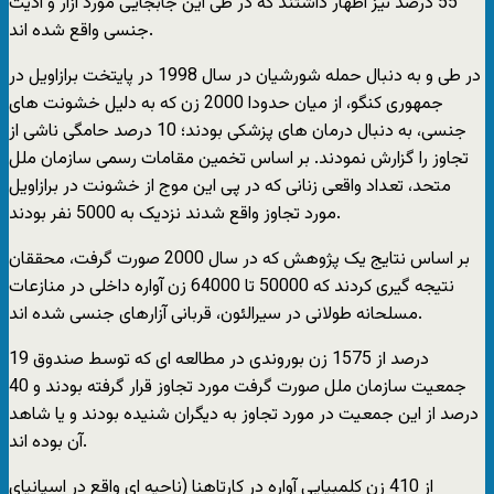
55 درصد نیز اظهار داشتند که در طی این جابجایی مورد آزار و اذیت
جنسی واقع شده اند.
در طی و به دنبال حمله شورشیان در سال 1998 در پایتخت برازاویل در
جمهوری کنگو، از میان حدودا 2000 زن که به دلیل خشونت های
جنسی، به دنبال درمان های پزشکی بودند؛ 10 درصد حامگی ناشی از
تجاوز را گزارش نمودند. بر اساس تخمین مقامات رسمی سازمان ملل
متحد، تعداد واقعی زنانی که در پی این موج از خشونت در برازاویل
مورد تجاوز واقع شدند نزدیک به 5000 نفر بودند.
بر اساس نتایج یک پژوهش که در سال 2000 صورت گرفت، محققان
نتیجه گیری کردند که 50000 تا 64000 زن آواره داخلی در منازعات
مسلحانه طولانی در سیرالئون، قربانی آزارهای جنسی شده اند.
19 درصد از 1575 زن بوروندی در مطالعه ای که توسط صندوق
جمعیت سازمان ملل صورت گرفت مورد تجاوز قرار گرفته بودند و 40
درصد از این جمعیت در مورد تجاوز به دیگران شنیده بودند و یا شاهد
آن بوده اند.
از 410 زن کلمبیایی آواره در کارتاهنا (ناحیه ای واقع در اسپانیای