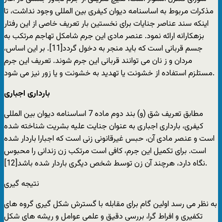
مذکرات مربوط به اساسنامه دیوان کیفری بین المللی وجود نداشت، تا
اینکه سند عناصر جنایات برای نخستین بار تعریف خاصی از این رفتار
بزهکارانه ارائه نمود. عنصر مادی این جرم شامکل تهاجم مرتکب به
جسم قربانی است که باید منجر به دخول گردد[11]. بر این اساس،
مردان و ز نان می توانند قربانی این جرم شوند. تعریف این جرم
مستلزم استفاده از خشونت یا تهدید به خشونت و یا زور نیز می شود.
بارداری اجباری
مطابق تعریف شق (و) بند دوم ماده 7 اساسنامه دیوان بین المللی
کیفری، بارداری اجباری به عنوان جنایت علیه بشریت شناخته شده
است و عنصر مادی آن، حبس غیرقانونی زنی است که اجبارا باردار شده
است. برای تکمیل این جرم، کافی است مرتکب زن زندانی را محبوس
نگاه دارد، هرچند آن زن توسط شخص دیگری باردار شده باشد[12].
نتیجه گیری
به نظر می رسد اولین گام برای مقابله با گسترش شکل گیری گروه های
تکفیری و افراط گرا، بررسی دقیق و علمی عوامل و ریشه های شکل