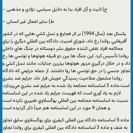
– ح) اذیت و آزار افراد بنا به دلایل سیاسی، نژادی و مذهبی
– ط) سایر اعمال غیر انسانی
يكسال بعد (سال 1994) بر اثر فجايع و نسل كشي هايي كه در كشور
آفريقايي رواندا رخ داد، شوراي امنيت، دادگاه بين المللي ديگري را براي
محاكمه افراد نقض كننده حقوق بشر دوستانه در جنگ هاي داخلي
رواندا تأسيس كرد. اين جنگ ها بين دو قبيله هوتوها و توتسي ها رخ
داد و در خلال درگيري مزبور هوتوها برترین جنايات، مانند نسل كشي و
تجاوز جنسي را در حق توتسي ها روا داشتند. از جمله جرايمي كه دادگاه
رواندا مشمول صلاحيت رسيدگي خويش قرار داد، جرايم ضد بشري
است.ماده 3 اساسنامه محكمه ياد شده به جرايم ضد بشري مي‌پردازد.
لازم به ياد آوري است كه فهرست جرايم ياد شده در اين اساسنامه
نسبت به اساسنامه محكمه بين المللي يوگسلاوي تغييري نكرده است
و همان 9 مورد در اين اساسنامه هم عيناً ذكر گرديده است.
ماده 5 اساسنامه دادگاه بین المللی کیفری برای یوگسلاوی سابق تجاوز
به عنف و ماده 3 اساسنامه دادگاه بین المللی کیفری برای رواندا تجاوز