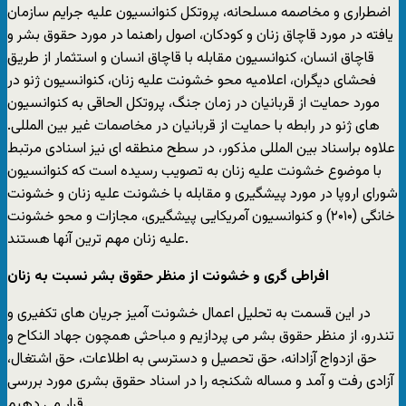
اضطراری و مخاصمه مسلحانه، پروتکل کنوانسیون علیه جرایم سازمان
یافته در مورد قاچاق زنان و کودکان، اصول راهنما در مورد حقوق بشر و
قاچاق انسان، کنوانسیون مقابله با قاچاق انسان و استثمار از طریق
فحشای دیگران، اعلامیه محو خشونت علیه زنان، کنوانسیون ژنو در
مورد حمایت از قربانیان در زمان جنگ، پروتکل الحاقی به کنوانسیون
های ژنو در رابطه با حمایت از قربانیان در مخاصمات غیر بین المللی.
علاوه براسناد بین المللی مذکور، در سطح منطقه ای نیز اسنادی مرتبط
با موضوع خشونت علیه زنان به تصویب رسیده است که کنوانسیون
شورای اروپا در مورد پیشگیری و مقابله با خشونت علیه زنان و خشونت
خانگی (۲۰۱۰) و کنوانسیون آمریکایی پیشگیری، مجازات و محو خشونت
علیه زنان مهم ترین آنها هستند.
افراطی گری و خشونت از منظر حقوق بشر نسبت به زنان
در این قسمت به تحلیل اعمال خشونت آمیز جریان های تکفیری و
تندرو، از منظر حقوق بشر می پردازیم و مباحثی همچون جهاد النکاح و
حق ازدواج آزادانه، حق تحصیل و دسترسی به اطلاعات، حق اشتغال،
آزادی رفت و آمد و مساله شکنجه را در اسناد حقوق بشری مورد بررسی
قرار می دهیم.