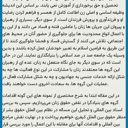
تحصیل و حق برخورداری از آموزش نمی یابند. بر اساس این اندیشه
وظیفه اساسی و اصلی زن اطاعت کامل از همسر و فراهم کردن رضایت
او و فرزندآوری و پرورش فرزندان است. از سوی دیگر، بسیاری از رهبران
و پیروان این جریان ها زنان را عاملین فتنه و فساد می دانند و از این رو
با اعمال انواع محدودیت ها برای جلوگیری از حضور آنان در محیط های
اجتماعی، تلاش می کنند از گسترش فساد و فحشا جلوگیری کنند تا از
این طریق به فرامین اسلام به تعبیر خودشان عمل کرده باشند و بدین
وسیله یک جامعه صد در صد اسلامی را بنیانگذاری نمایند. این در حالی
است که در سوی دیگر به جای نگاه منفعل به زنان، عده ای از رهبران
این گروه ها معتقدند زنان با مشارکت در این نوع فعالیت ها چه به
شکل ارائه خدمات جنسی به جهادیون و چه به شکل مشارکت فعال در
عملیات این گروه ها، به سعادت اخروی دست خواهند یافت.
در این مقاله ابتدا به شرح مختصری از نمونه های این گونه اقدامات
گروه های بنیادگرا در نقض حقوق زنان می‌پردازیم، سپس به بررسی
اسناد بین المللی و تحلیل این مساله در نظام بین الملل حقوق بشر از
منظر حقوق بین الملل کیفری خواهیم پرداخت و در نهایت نقش مراجع
بین المللی و اقدامات آنها برای مقابله با این اعمال را مورد بررسی قرار