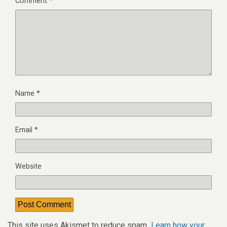
Comment
*
Name
*
Email
*
Website
This site uses Akismet to reduce spam.
Learn how your