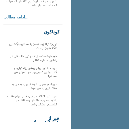
شورش در قلب اورشلیم؛ کافه‌ای که جرات
کرده شنبه‌ها باز باشد
ادامه مطالب...
گوناگون
تهران: توافق با عمان به معنای بازگشایی
تنگه هرمز نیست
خبر «وخامت حال» مجتبی خامنه‌ای در
بالاترین سطوح نظام
مهرداد خدیر: پیام روشن پزشکیان در
گفت‌و‌گوی تصویری با مرد نامرئی: من
هستم!
مهرزاد بروجردی: آنچه ترور پدرم درباره
جنگ ایران به من آموخت
عربستان: ائتلاف دریایی دفاعی برای مقابله
با تهدیدهای منطقه‌ای و حفاظت از
کشتیرانی تشکیل شد
خبر از
تارنماهای دیگر