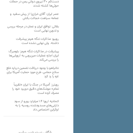
دست‌کم ۳۰ نیروی دولتی یمن در حملات
حوثی‌ها کشته شدند
عصر ایران: آقای خرازی! از ریش سفید و
عمامه سیاهت خجالت بکش
بقائی: توافق ایران و عمان در مرحله بررسی
و تدوین نهایی است
روبیو: مذاکرات تنگه هرمز پیشرفت
داشته، ولی نهایی نشده است
پیشرفت در مذاکرات تنگه هرمز؛ بلومبرگ:
ایران اجازه عملیات مین‌روبی به اروپایی‌ها
را بررسی می‌کند
نتانیاهو با وجود دریافت تضمین درباره خلع
سلاح حماس، طرح مورد حمایت آمریکا برای
غزه را رد کرد
رویترز: آمریکا در جنگ با ایران «تقریباً
تمام» موشک‌های دقیق دوربرد خود را
مصرف کرده است
اتحادیه اروپا ۱.۴ میلیارد یورو از سود
دارایی‌های مسدودشده روسیه را به
اوکراین ‏اختصاص داد
بایگانی نسخه قدیم سایت