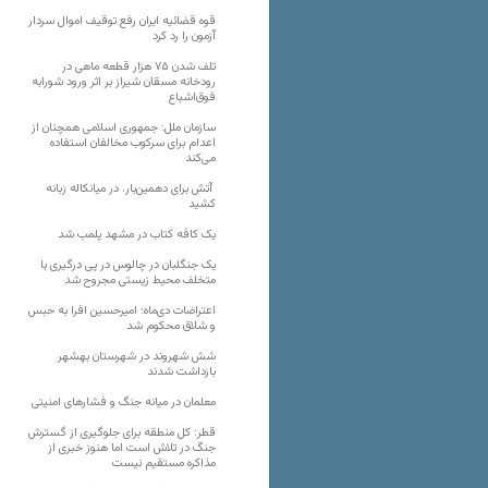
قوه قضائیه ایران رفع توقیف اموال سردار
آزمون را رد کرد
تلف شدن ۷۵ هزار قطعه ماهی در
رودخانه مسقان شیراز بر اثر ورود شورابه
فوق‌اشباع
سازمان ملل: جمهوری اسلامی همچنان از
اعدام برای سرکوب مخالفان استفاده
می‌کند
آتش برای دهمین‌بار، در میانکاله زبانه
کشید
یک کافه کتاب در مشهد پلمب شد
یک جنگلبان در چالوس در پی درگیری با
متخلف محیط زیستی مجروح شد
اعتراضات دی‌ماه؛ امیرحسین افرا به حبس
و شلاق محکوم شد
شش شهروند در شهرستان بهشهر
بازداشت شدند
معلمان در میانه جنگ و فشارهای امنیتی
قطر: کل منطقه برای جلوگیری از گسترش
جنگ در تلاش است اما هنوز خبری از
مذاکره مستقیم نیست