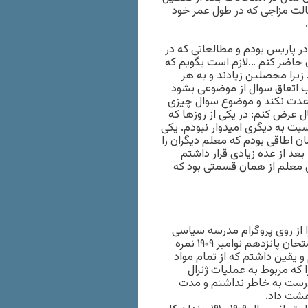
کسالت مزاجی که در طول عمر خود
ر پاریس بودم و مطالعاتی که در
 حاضر کنم …لازم است بگویم که
یرا محصلین زیادند و به هر
 اتفاق سوال از موضوعی بشود
عدت نکند و موضوع سوال چیزی
ل عرض کنم: در یکی از روزها که
ت به دیگری امیدوار نبودم. یکی
 اطاقی بودم که معلم دیگران را
عد از عده زیادی قرار داشتم
س معلم از همان قسمتی بود که
ا از روی پروگرام مدرسه سیاسی
مطالعه کرده بودم و امید داشتم بخوبی بگذرانم خوب نشد و در امتحان پانزدهم نوامبر ۱۹۰۹ نمره
و یقین داشتم که از تمام مواد
ا که مربوط به عملیات ژنرال
 درست به خاطر نداشتم و مدت
هشت داد.