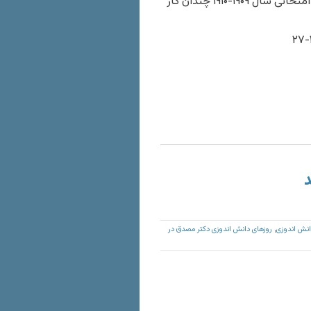
گذراندن امتحانات سال اول موجب تشویق من شد. ولی برای مواد امتحانی سال ۱۹۰۹-۱۹۱۰ چندان کار
د
انش اندوزی
روزهای دانش اندوزی دکتر مصدق در
,