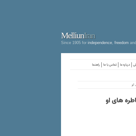
Melliun
Iran
Since 1905 for
independence
,
freedom
an
لی
درباره ما
تماس با ما
راهنما
او
طره های او