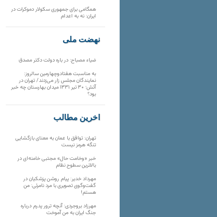
همگامی برای جمهوری سکولار دموکرات در
ایران: نه به اعدام
نهضت ملی
ضیاء مصباح: در باره دولت دکتر مصدق
به مناسبت هفتادوچهارمین سالروز:
نمایندگان مجلس زار می‌زدند/ تهران در
آتش؛ ۳۰ تیر ۱۳۳۱ میدان بهارستان چه خبر
بود؟
آخرین مطالب
تهران: توافق با عمان به معنای بازگشایی
تنگه هرمز نیست
خبر «وخامت حال» مجتبی خامنه‌ای در
بالاترین سطوح نظام
مهرداد خدیر: پیام روشن پزشکیان در
گفت‌و‌گوی تصویری با مرد نامرئی: من
هستم!
مهرزاد بروجردی: آنچه ترور پدرم درباره
جنگ ایران به من آموخت