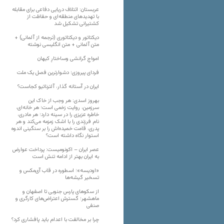
عربستان: ائتلاف دریایی دفاعی برای مقابله
با تهدیدهای منطقه‌ای و حفاظت از
کشتیرانی تشکیل شد
دیکتاتور و دیکتاتوری (ترجمه از آلمانی) +
متن آلمانی + متن انگلیسی نوشته
‌امواجِ گرانشی وساختارِ کیهان
فردای پیروزی؛ دشوارترین فصل یک ملت
ایران در آستانه گذار، آلترناتیو کجاست؟
بهروز اسدی: هر وجب از خاک‌ این
سرزمین، روایت زخمی است؛ هر خانه‌ای،
خاطره عزیزی را در سینه دارد؛ هر مادری،
نام فرزندی را با اشک زمزمه می‌کند و هر
پدری، قامت خمیده‌اش را بر سنگینی اندوه
استوار نگاه داشته است؟
عصر ایران – اکونومیست: پرداخت عوارض
به ایران بهتر از ادامه تنش است
«اودیسه»؛ اسطوره در قاب آی‌مکس و
تسخیر گیشه‌ها
از سکوهای پارس جنوبی تا اصفهان و
ماهشهر؛ گسترش اعتراض‌های کارگری و
صنفی
چرا بر مخالفت با اعدام باید پافشاری کرد؟