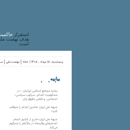
استقرار
حاکميت
هدف نهضت ملی 
است
پنجشنبه, ۱۵ مرداد , ۱۴۰۵ |
خانه
نهضت ملی
ساز
بیانیه
سازمان‌های
ملی
بیانیه مجامع اسلامی ایرانیان – در
محکومیت اعدام، سرکوب سیاسی–
اجتماعی، و نقض حقوق زنان
جبهه ملی ایران: ماشین اعدام را متوقف
کنید!
جبهه ملی ایران-خارج از کشور انجام
اعدام‌های وقیحانه در ملأِعام را محکوم
می‌کند