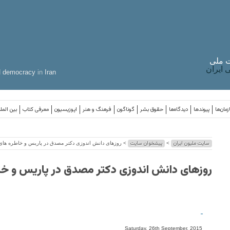
 ملی
ایران
d
democracy
in
Iran
مان‌ها
پیوندها
دیدگاه‌ها
حقوق بشر
گوناگون
فرهنگ و هنر
اپوزیسیون
معرفی کتاب
بین المل
سایت ملیون ایران
پیشخوان سایت
>
> روزهای دانش اندوزی دکتر مصدق در پاریس و خاطره های 
روزهای دانش اندوزی دکتر مصدق در پاریس و خا
-
Saturday, 26th September, 2015