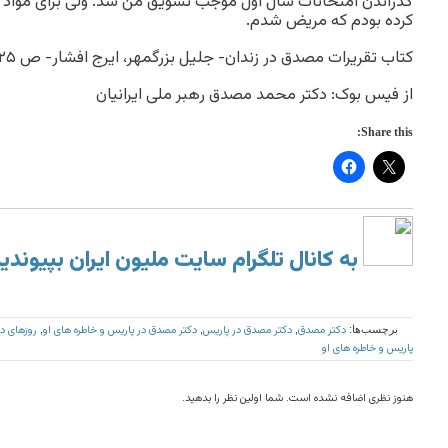
کرده بودم که مریض شدم.
کتاب تقریرات مصدق در زندان- جلیل بزرگمهر، ایرج افشار- ص ۲۵-۲۷
از فیس بوک: دکتر محمد مصدق رهبر ملی ایرانیان
Share this:
به کانال تلگرام سایت ملیون ایران بپیوندی
دکتر مصدق
دکتر مصدق در پاریس
دکتر مصدق در پاریس و خاطره های او
روزهای د
برچسب‌ها:
,
,
,
پاریس و خاطره های او
هنوز نظری اضافه نشده است. شما اولین نظر را بدهید.