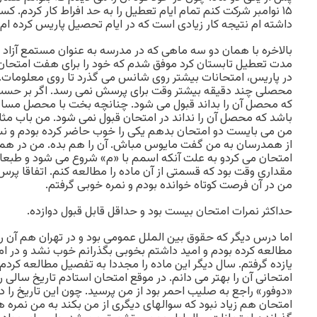
۱۵ نوامبر شرکت کنم تمام ایام تعطیل را به حد افراط کار کردم. 
داشته ام نتیجه کار زیادی است که در ایام تحصیل پاریس کرده ام.
بالاخره با همان دو سه ماهی که در مدرسه به عنوان مستمع آزاد د
مدت تعطیل تابستان کرد موفق شدم که خود را برای هفت امتحان
در پاریس، امتحانات بیشتر روی شانس می گذرد تا روی معلومات. ز
محصلی چند دقیقه بیشتر وقت برای پرسش نمی رسد. اگر بر حسب
که محصل آن را بداند قبول می شود. چنانچه بخت با محصل مسا
باشد که محصل آن را نداند در امتحان قبول نمی شود. من باب مثا
من می بایست دو امتحان بدهم یکی را خوب حاضر کرده بودم و نسب
از همدرسان به من گفت مایوس مباش. آن را هم بده. من در همان
امتحان می کردو به علت آنکه اسمم با «م» شروع می شود و طبعا ب
مقداری وقت بود که قسمتی از آن ماده را مطالعه کنم. اتفاقا پر
من در آن فرصت کوتاه خوانده بودم و نمره خوبی گرفتم.
حداکثر نمرات امتحان بیست بود و حداقل قابل قبول دوازده.
اما درس دیگر که حقوق بین الملل عمومی بود و در تهران هم آن ر
یازده گرفتم. سال دیگر این ماده را مجددا به تفصیل مطالعه کردم 
امتحانی آن را بهتر می دانم. در موقع امتحان استادم تاریخ سالی ر
«دوفور» راجع به صلیب احمر بود از من پرسید. چون این تاریخ را
امتحان هم زیاد نبود که سوالهای دیگری از من بکند به من نمره 