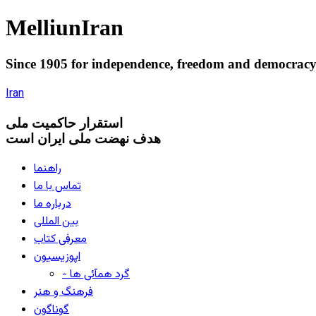
Melliun
Iran
Since 1905 for
independence
,
freedom
and
democrac
Iran
استقرار
حاکميت ملی
هدف نهضت ملی ایران است
راهنما
تماس با ما
درباره ما
بین المللی
معرفی کتاب
اپوزیسیون
- گرد همآئی ها
فرهنگ و هنر
گوناگون