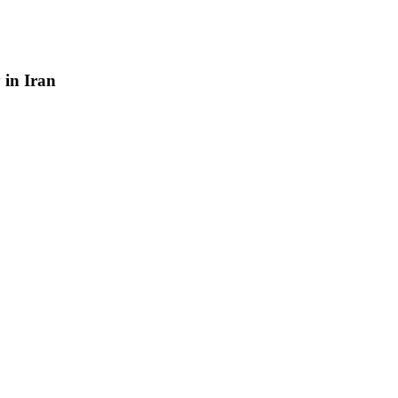
y
in
Iran