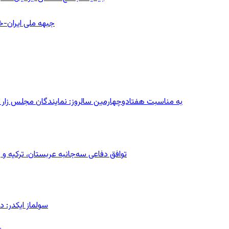
جبهه ملی ایران-خا
به مناسبت هفتادوچهارمین سالروز: نمایندگان مجلس زار می‌زدند/ تهران در آتش؛ ۳۰ تیر
توافق دفاعی سه‌جانبه عربستان، ترکیه 
سولماز ایکدر: د