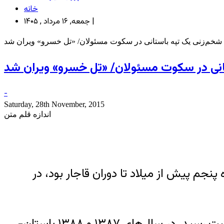
خانه
جمعه, ۱۶ مرداد , ۱۴۰۵ |
شخم‌زنی یک تپه باستانی در سکوت مسئولان/ «تل خسرو» ویران شد
انی در سکوت مسئولان/ «تل خسرو» ویران شد
-
Saturday, 28th November, 2015
اندازه قلم متن
نجم پیش از میلاد تا دوران قاجار بود، در
به گزارش خبرنگار مهر، تپه تاریخی تل خسرو در سال ۱۳۷۶ و با شماره ۱۵۵۲ در فهرست آثار ملی به ثبت رسید. در سال­‌های ۱۳۸۷ و ۱۳۸۸ باستان­