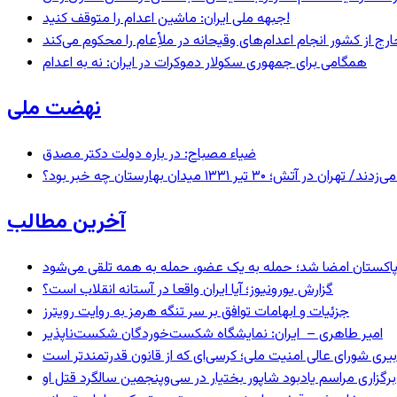
جبهه ملی ایران: ماشین اعدام را متوقف کنید!
رج از کشور انجام اعدام‌های وقیحانه در ملأِعام را محکوم می‌کند
همگامی برای جمهوری سکولار دموکرات در ایران: نه به اعدام
نهضت ملی
ضیاء مصباح: در باره دولت دکتر مصدق
 ۱۳۳۱ میدان بهارستان چه خبر بود؟
آخرین مطالب
و پاکستان امضا شد؛ حمله به یک عضو، حمله به همه تلقی می‌شود
گزارش یورونیوز؛ آیا ایران واقعا در آستانه انقلاب است؟
جزئیات و ابهامات توافق بر سر تنگه هرمز به روایت رویترز
امیر طاهری – ایران: نمایشگاه شکست‌خوردگان شکست‌ناپذیر
بیری شورای عالی امنیت ملی؛ کرسی‌ای که از قانون قدرتمندتر است
برگزاری مراسم یادبود شاپور بختیار در سی‌وپنجمین سالگرد قتل او