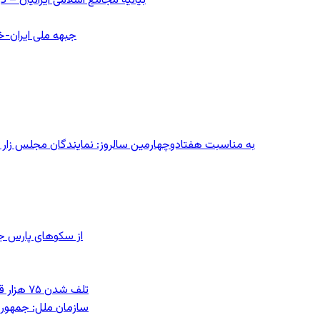
بیانیه مجامع اسلامی ایرانیان 
جبهه ملی ایران-خا
به مناسبت هفتادوچهارمین سالروز: نمایندگان مجلس زار می‌زدند/ تهران در آتش؛ ۳۰ تیر
از سکوهای پارس ج
تلف شدن ۷۵ هزار قطعه ماهی در رودخانه مسقان شیراز بر اثر ورود شورابه فوق‌اشباع
سازمان ملل: جمهوری