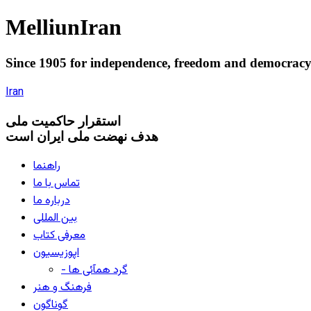
Melliun
Iran
Since 1905 for
independence
,
freedom
and
democrac
Iran
استقرار
حاکميت ملی
هدف نهضت ملی ایران است
راهنما
تماس با ما
درباره ما
بین المللی
معرفی کتاب
اپوزیسیون
- گرد همآئی ها
فرهنگ و هنر
گوناگون