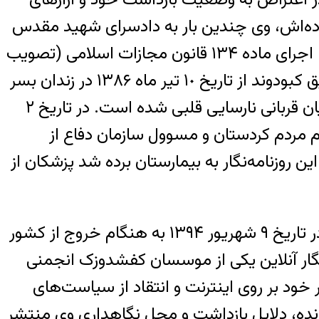
واده‌اش، وی چندین بار به دادسرای شهید مقدس
اوین احضار و از اتهام‌ها و پرونده تازه مطلع شده است. با آنکه این روزنامه‌نگار زندانی نیز می‌تواند با اجرای ماده ۱۳۴ قانون مجازات اسلامی (تصویب
شده در سال ۱۳۹۲) از زندان آزاد شود، اما مقامات ایرانی از آزادی وی جلوگیری می‌کنند. محمد صدیق کبودوند از تاریخ ١٠ تیر ماه ١٣٨۶ در زندان بسر
می‌برد، بیمار و در شرایط نابسامانی بسر می‌برد، وی در زندان بارها دچار عارضه‌های مختلف از این میان قربانی نارسایی قلبی شده است. در تاریخ ٢
م مردم کردستان و مسوول سازمان دفاع از
روزنامه‌نگار به بیمارستان برده شد پزشکان از
سردبیر سایت وبلاگینا یکی از سایت‌های معتبر در عرصه فناوری‌های تازه و وبلاگ آرش زاد در تاریخ ٩ شهریور ١٣٩۴ به هنگام خروج از کشور
‌نگار آنلاین یکی از موسسان کفشدوزک انجمنی
ر خود بر روی اینترنت و انتقاد از سیاست‌های
ونده، دلایل بازداشت و محل نگاهداری وی منتشر