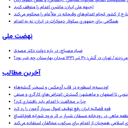
– در محکومیت اعدام، سرکوب سیاسی–اجتماعی، و نقض حقوق زنان
جبهه ملی ایران: ماشین اعدام را متوقف کنید!
رج از کشور انجام اعدام‌های وقیحانه در ملأِعام را محکوم می‌کند
همگامی برای جمهوری سکولار دموکرات در ایران: نه به اعدام
نهضت ملی
ضیاء مصباح: در باره دولت دکتر مصدق
 ۱۳۳۱ میدان بهارستان چه خبر بود؟
آخرین مطالب
«اودیسه»؛ اسطوره در قاب آی‌مکس و تسخیر گیشه‌ها
نوبی تا اصفهان و ماهشهر؛ گسترش اعتراض‌های کارگری و صنفی
چرا بر مخالفت با اعدام باید پافشاری کرد؟
قوه قضائیه ایران رفع توقیف اموال سردار آزمون را رد کرد
 اسلامی همچنان از اعدام برای سرکوب مخالفان استفاده می‌کند