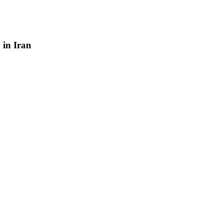
y
in
Iran