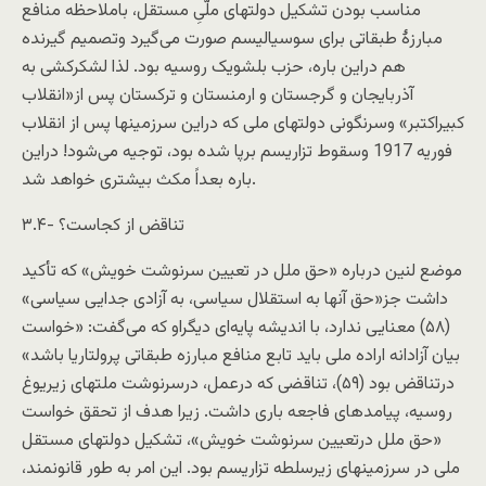
مناسب بودن تشکيل دولتهای ملّیِ مستقل، باملاحظه منافع
مبارزۀ طبقاتی برای سوسياليسم صورت می‌گيرد وتصمیم گیرنده
هم دراین باره، حزب بلشویک روسیه بود. لذا لشکرکشی به
آذربايجان و گرجستان و ارمنستان و ترکستان پس از«انقلاب
کبیراکتبر» وسرنگونی دولتهای ملی که دراين سرزمينها پس از انقلاب
فوریه 1917 وسقوط تزاريسم برپا شده بود، توجيه می‌شود! دراین
باره بعداً مکث بیشتری خواهد شد.
۳.۴- تناقض از کجاست؟
موضع لنین درباره «حق ملل در تعيين سرنوشت خويش» که تأکيد
داشت جز«حق آنها به استقلال سياسی، به آزادی جدايی سياسی»
(۵۸) معنایی ندارد، با انديشه پايه‌ای دیگراو که می‌گفت: «خواست
بيان آزادانه اراده ملی بايد تابع منافع مبارزه طبقاتی پرولتاريا باشد»
درتناقض بود (۵۹)، تناقضی که درعمل، درسرنوشت ملتهای زيريوغ
روسيه، پیامدهای فاجعه باری داشت. زیرا هدف از تحقق خواست
«حق ملل درتعيين سرنوشت خويش»، تشکيل دولتهای مستقل
ملی در سرزمینهای زیرسلطه تزاریسم بود. این امر به طور قانونمند،