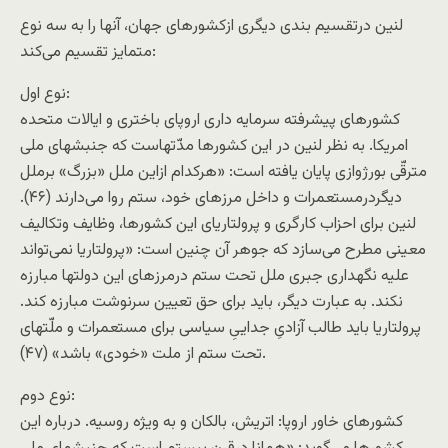
لنين درتقسيم بندی ديگری ازکشورهای جهان، آنها را به سه نوع
متمايز تقسيم می‌کند:
نوع اول:
کشورهای پيشرفته سرمايه داری اروپای باختری و ايالات متحده
امريکا. به نظر لنين در اين کشورها مدّتهاست که جنبشهای ملی
مترقّی بورژوازی پايان يافته است: «هرکدام ازاين ملل «بزرگ» برملل
ديگردرمستعمرات و داخل مرزهای خود، ستم روا می‌دارند (۴۶).
لنين برای احزاب کارگری و پرولتاريای اين کشورها، وظايف وتکاليف
معينی مطرح می‌سازد که جوهر آن چنين است: «پرولتاريا نمی‌تواند
عليه نگهداری جبری ملل تحت ستم درمرزهای اين دولتها مبارزه
نکند. به عبارت ديگر، بايد برای حق تعيين سرنوشت مبارزه کند.
پرولتاريا بايد طالب آزادیِ جدايیِ سياسی برای مستعمرات و ملّتهای
تحت ستم از ملت «خودی» باشد» (۴۷).
نوع دوم:
کشورهای خاور اروپا: اتريش، بالکان و به ويژه روسيه. درباره اين