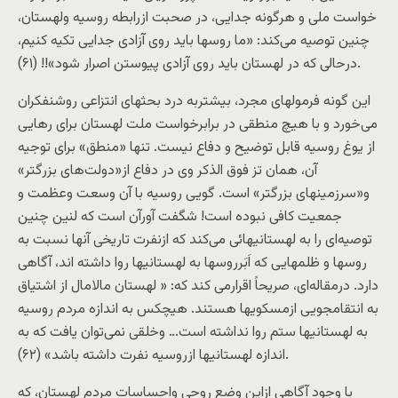
خواست ملی و هرگونه جدايی، در صحبت ازرابطه روسيه ولهستان،
چنين توصيه می‌کند: «ما روسها بايد روی آزادی جدايی تکيه کنيم،
درحالی که در لهستان بايد روی آزادی پيوستن اصرار شود»!! (۶۱).
اين گونه فرمولهای مجرد، بيشتربه درد بحثهای انتزاعی روشنفکران
می‌خورد و با هیچ منطقی در برابرخواست ملت لهستان برای رهايی
از يوغ روسيه قابل توضیح و دفاع نیست. تنها «منطق» برای توجيه
آن، همان تز فوق الذکر وی در دفاع از«دولت‌های بزرگتر»
و«سرزمينهای بزرگتر» است. گويی روسيه با آن وسعت وعظمت و
جمعيت کافی نبوده است! شگفت آورآن است که لنين چنين
توصيه‌ای را به لهستانیهائی می‌کند که ازنفرت تاريخی آنها نسبت به
روسها و ظلمهايی که اَبَرروسها به لهستانیها روا داشته اند، آگاهی
دارد. درمقاله‌ای، صريحاً اقرارمی کند که: « لهستان مالامال از اشتياق
به انتقامجويی ازمسکویها هستند. هيچکس به اندازه مردم روسيه
به لهستانیها ستم روا نداشته است… وخلقی نمی‌توان يافت که به
اندازه لهستانیها ازروسيه نفرت داشته باشد» (۶۲).
با وجود آگاهی ازاين وضع روحی واحساسات مردم لهستان، که