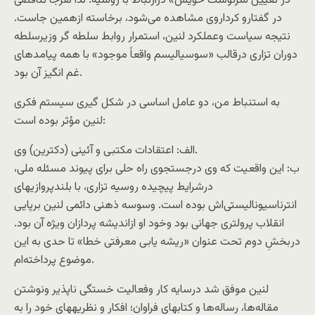
در تعيين سرنوشت خويش» درارتباط با روسیه. لذا هرجا تناقضی
در گفتارو کرداروی مشاهده می‌شود، برخاسته ازهمين جاست.
نتیجه سیاست وعملکرد لنین، استمرار روابط سلطه گر وزیرسلطه
دوران تزاری درقالب «سوسیالیسم واقعاً موجود» با همه پیامدهای
غم انگیز آن بود.
به استنباط من، دو عامل اساسی در شکل گيری سيستم فکری
لنين مؤثر بوده است:
الف: اعتقادات مکتبی و آئينی (دکترين) وی.
ب: اين واقعيت که وی درجستجوی راه حلی برای پيوند مسئله ملی،
درشرايط پيچيده روسيه تزاری، با بلندپروازيهای
انترناسيوناليستی‌اش بوده است. وسوسه ذهنی دائمی لنين برپايی
انقلاب پرولتری جهانی بود وخود او ازانديشه پردازان ویژه آن بود.
دربخشِ دوم تحت عنوان «ريشه يابی معرفتی خطا» تا حدی به اين
موضوع پرداخته‌ام.
لنين موفق شد درسايه کار وفعاليت خستگی ناپذير ونوشتن
مقاله‌ها، رساله‌ها و کتابهای فراوان؛ افکار و نظريههای خود را به