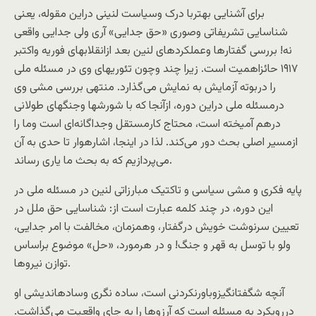
برای آشنايی بهتربا درک وسياست لنينی دراین مقوله، یعنی
شناسايی تشريفاتی وصوری «حق جدايی» آری ولی جدايی واقعی
نه! بررسی گفتارها وعملکردهای لنين بعد ازانقلابهای فوريه واکتبر
۱۹۱۷ حائزاهميت است. زيرا چند وچون تئوریهای وی در مسئله ملی
را دربوته آزمايش به نمایش می‌گذارد. منتهی بررسی مشی وی
درمسئله ملی دراين دوره، ازآنجا که با شورشها وجنگهای طولانی
درهم آميخته است، محتاج کارمستقل وجداگانه‌ای است وما را
ازمسير اصلی بحث دور می‌کند. لذا در اينجا، اشارهوار تا حدی به آن
می‌پردازيم که به بحث ما ياری رساند.
پايه فکری و مشی سياسی و تاکتيک مبارزاتی لنين در مسئله ملی در
اين دوره، در چند کلمه عبارت است از: شناسايی حق ملل در
تعيين سرنوشت خويش درگفتار، وهمزمان، مخالفت با امر جدايی،
ولو با توسل به قهر و جنگ! و در هرمورد، «حل» موضوع براساس
توازن نيروها.
آنچه شگفتانگيزوباورنکردنی است، ساده نگری وسادهاندیشی او
دررویکرد به مسئله است که آرزوها را به جای واقعيت می‌گذاشت.