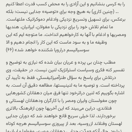
را به کرسی بنشانيم و اين آزادی را به محض کسب قدرت اعطا کنيم
… (چنين کاری) به هيچ وجه برای «توصيه» جدايی نيست؛ بلکه
برعکس، برای تسهيل وتسريع نزديکی وادغام دموکراتيک ملتهاست.
ما تمام تلاش خود را برای نزديکی با مغولان، ايرانيان، هندیها
ومصریها و ادغام با آنها به کارخواهيم انداخت. ما متوجه ايم که اين
وظيفه ما و به سود ماست که اين کار را انجام دهيم و الا
سوسياليسم دراروپا شکننده خواهد شد» (۶۶)
مطلب چنان بی پرده و عريان بيان شده که نيازی به توضيح و
تفسير کنه فکری وسياست استراتژيک لنين نيست. در حقيقت، وی
درتلاش برای پاسخ به سؤال طنزآميزکيفسکی، فقط به تأييد آن
پرداخته است. و توصيه ما به لنينيستها، مطالعه دقيق آن است. به
اشاره بگوييم که لنين دراثرخود تنها فرق ميان دهقانان کشورهايی
چون مغولستان وايران ومصر را با کارگران ودهقانان لهستانی و
فنلاندی، دراين می‌بيند که اين آخریها چون ازفرهنگ بالاتری
برخوردارند، لذا خيلی سريع قانع خواهند شد که دوران جدايی
لهستان وفنلاند ازروسيه، بعد از پيروزی سوسياليسم هرچه کوتاه
ترشود. حال آنکه «مدّت جدايی دهقانان مصری، مغولها و ايرانیها