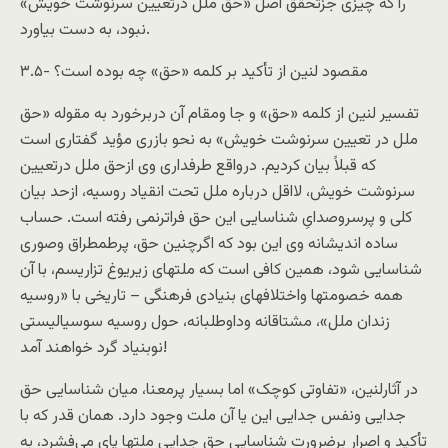
را که چيزی جزتحقق اصل «حق ملل درتعيين سرنوشت خويش»
نبود، به دست بیاورد.
۳.۵- مقصود لنين از تأکيد بر کلمه «حق» چه بوده است؟
تفسير لنين از کلمه «حق» و جا ومقام آن دربرخورد به مقوله «حق
ملل در تعيين سرنوشت خويش» به نحو بازری مؤيد گفتاری است
که قبلاً بيان کرديم. درواقع طرفداری وی ازحق ملل درتعيين
سرنوشت خويش، لااقل درباره ملل تحت انقیاد روسیه، ازحد بيان
کلی و پرسروصدایِ شناسايی اين حق فراترنمی رفته است. حساب
ساده اندیشانه وی اين بود که اگرچنین حق، پرطمطراق وصوری
شناسایی شود، همين کافی است که ملتهای زیریوغ تزاریسم، با آن
همه خصومتها واختلافهای بنيادی فرهنگی – تاريخی با «روسيه
زندان ملل»، مشتاقانه وداوطلبانه، حول روسيه سوسياليستی
نوبنياد گرد خواهند آمد!
در آثارلنين، «تفاوتی کوچک» اما بسيار پرمعنا، ميان شناسايی حق
جدايی ونفس جدايی اين يا آن ملت وجود دارد. همان قدر که با
تأکيد و اصرار برضرورت شناسايی حق جدايی ملتها پای می‌فشرد، به