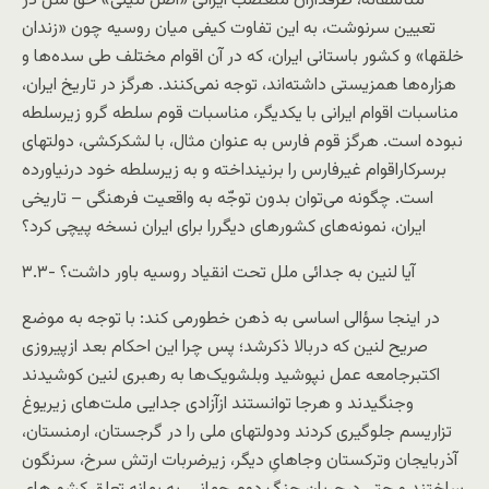
متأسفانه، طرفداران متعصب ايرانی «اصل لنينی» حق ملل در
تعيين سرنوشت، به اين تفاوت کيفی ميان روسيه چون «زندان
خلقها» و کشور باستانی ايران، که در آن اقوام مختلف طی سده‌ها و
هزاره‌ها همزيستی داشته‌اند، توجه نمی‌کنند. هرگز در تاريخ ايران،
مناسبات اقوام ايرانی با يکديگر، مناسبات قوم سلطه گرو زيرسلطه
نبوده است. هرگز قوم فارس به عنوان مثال، با لشکرکشی، دولتهای
برسرکاراقوام غيرفارس را برنينداخته و به زيرسلطه خود درنياورده
است. چگونه می‌توان بدون توجّه به واقعيت فرهنگی – تاريخی
ايران، نمونه‌های کشورهای ديگررا برای ايران نسخه پيچی کرد؟
۳.۳- آيا لنين به جدائی ملل تحت انقياد روسيه باور داشت؟
در اينجا سؤالی اساسی به ذهن خطورمی کند: با توجه به موضع
صريح لنین که دربالا ذکرشد؛ پس چرا اين احکام بعد ازپيروزی
اکتبرجامعه عمل نپوشيد وبلشويک‌ها به رهبری لنين کوشيدند
وجنگيدند و هرجا توانستند ازآزادی جدايی ملت‌های زيريوغ
تزاريسم جلوگيری کردند ودولتهای ملی را در گرجستان، ارمنستان،
آذربايجان وترکستان وجاهایِ دیگر، زیرضربات ارتش سرخ، سرنگون