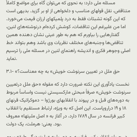
مسئله ملی دارد؛ به نحوی که می‌توان گاه برای مواضع کاملاً
متناقض، نقل قولهای مناسب و دلخواهی از او بر گزيد. بدیهی است
که این گونه تشبثات فقط به درد پلميکهای ارزان قيمت می‌خورد.
اما من عليرغم اين تناقضات، کوشش کرده‌ام درنوشته‌های لنین،
گفتارهايی را بياورم که هم به طور عينی نشان دهنده همين
تناقض‌ها وجنبه‌های مختلف نظريات وی باشد وهم بتواند خط
اصلی وجوهر فکری و انديشه راهنمای لنين در مسئله ملی را ترسيم
نماید.
۳.۱- «حق ملل در تعيين سرنوشت خويش» به چه معناست؟
نخست يادآوری اين نکته ضرورت دارد که مقوله «حق ملل درتعيين
سرنوشت خويش» صرفاً مبحثی مارکسيستی نيست واساساً مربوط
به دوره‌های قبل و در پيوند با انقلابهای بورژوا – دموکراتيک قرنهای
۱۸ و ۱۹ دراروپاست. اين اصل که به ویژه، ارتباط مستقيم با انقلاب
کبير فرانسه در سال ۱۷۸۹ دارد، در آغاز به « اصل مليتها» معروف
بود. يعنی: هرملت، يک دولت.