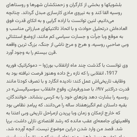
بلشويکها و بخشی از کارگران و زحمتکشان شهرها و روستاهای
روسيه القا کند و به نيروی مادی کارسازی مبدل گرداند. چنانچه
می‌دانيم، لنين توانست با اراده گرايی و به اتکای قدرت فوق
العاده‌اش درتحليل حوادث و با اتحاذ تاکتيکهای مبارزاتی مناسب و
به موقع وبا جرأت و جسارت سياسی کم مانند، ازوضع استثنائی
وبی صاحبیِ روسيه، و هرج و مرج ناشی از جنگ، بزرگ ترين واقعه
قرن بيستم را به وجود آورد.
وی توانست با گذشت چند ماه ازانقلاب بورژوا – دموکراتيکِ فوريه
1917، انقلابی را که تازه رخ داده وهنوز فرصت نيافته بود به
وظايف تاريخی‌اش عمل کند؛ ناديده انگارد و با تصرف کودتا مانند
قدرت دراکتبر ۱۹۱۷، با صدورفرمان، وقوع «انقلاب سوسياليستی» در
روسیه را بشارت دهد وتزهای خود را به کرسی بنشاند. خوانندگان،
بقيه داستان غم انگيزهفتاد ساله را می‌دانند، که پيامدِ نظامی بود
که خارج ازمکان و زمان وبا پريدن ازمراحل تاريخی وبی اعتنا به
واقعيتهای جامعه‌ای عقب مانده که رشد اقتصادی نازلی داشت، برپا
شد. قصد من وارد شدن دراين موضوع نيست. آنچه آورده شد،