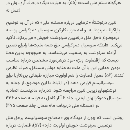
هرگونه ستم ملی است» (۵۵). به عبارت ديگر: درحرف آری، ولی در
عمل نه!
لنين درنوشتۀ «تزهايی درباره مسئله ملی» که در آن به توضيح
پاراگراف مربوط به برنامه حزب کارگری سوسيال دموکراسی روسيه
درموضوع «حق ملل درتعيين سرنوشت خويش» می‌پردازد، تأکيد
می‌کند: «اينکه سوسيال دموکراسی حق همه مليت‌ها رابرای تعيين
آزادنه سرنوشت به رسميت می‌شناسد، به هيچوجه بدين معنا
نيست که ازقضاوت ويژه خود درهرمورد مشخص درباره مناسب
بودن جدايی اين يا آن ملت به مثابه دولتی مستقل، صرف نظرمی
کند». (۵۶) معيار قضاوت را هم اولويت مبارزه طبقاتی پرولتاريا برای
سوسياليسم قرارمی دهد (در ارتباط با اين موضوع، از جمله به
نوشتههای زيرين لنين مراجعه شود: «درباره مانيفست اتحاديه
سوسيال دموکراتهای ارمنی، جلد ۶ آثار کامل به فرانسه صفحه ۳۳۶
و «مسئله ملی دربرنامه ما» همان جلد صفحه ۴۷۵).
روشن است که چون از ديدگاه وی «مصالح سوسياليسم برحق ملل
درتعيين سرنوشت خويش اولویت دارد» (۵۷)، قضاوت درباره