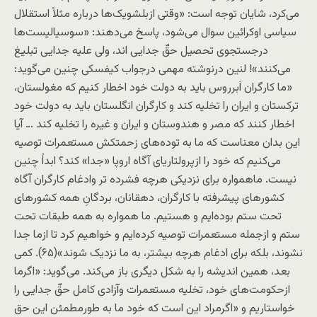
می‌کرد، شایان توجه است: «وقتی ازبلشويک‌ها درباره مثلاً استقلال
سياسی اوکرائين سوال می‌شود، پاسخ می‌دهند: «سوسياليست‌ها
درجستجوی تحصيل حقّ جدايی اند، ولی عليه جدايی تبليغ
می‌کنند»! لنين درنوشته مهمی درجواب کيفسکی چنين می‌گويد:
«ما کارگران اَبرروس بايد به دولت خود اخطار کنيم که مغولستان،
ترکستان و ايران را تخليه کند و کارگران انگلستان بايد به دولت خود
اخطار کنند که مصر و هندوستان و ايران و غيره را تخليه کند … آيا
اين بدان معناست که ما به توده‌های زحمتکش مستعمرات توصيه
می‌کنيم که خود را ازپرولتاريای آگاه اروپا «جدا» کند؟ ابداً چنين
نيست. ماهمواره برای نزديکی هرچه فشرده تر وادغام کارگران آگاه
کشورهای پيشرفته با کارگران، دهقانان، بردگانِ همه کشورهای
تحت ستم بوده‌ايم و هستيم. ما همواره به همه طبقات تحت
ستم و ازجمله مستعمرات توصيه کرده‌ايم و خواهيم کرد تا ازما جدا
نشوند، بلکه برای ادغام هرچه بيشتر، به ما نزديک شوند»(۶۵). کمی
بعد، همين انديشه را به شکل ديگری باز می‌کند. می‌گويد: «اگرما
ازحکومت‌های خود، تخليه مستعمرات وآزادی کامل حقّ جدايی را
خواستاريم و «اگرمراد اين است که خود ما به طورمطمئن اين حق