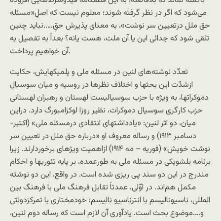
ناگفته نماند که بلافاصله، به اين قطعنامه قيدوشرط‌هايی افزوده
می‌شود که اگر در نظر گرفته شوند؛ معلوم نیست که اصلِ«مسئله
حق ملل درتعيين سر نوشت»، به معنای پذیرش حقِ…..نبايد چنین
تلقی شود که جدائی اين يا آن ملت، هست یانه؟ بعداً به تفصيل به
آن خواهيم پرداخت.
تعدّد نوشته‌های لنين در مسئله ملی و پلميکهايش، حکايت
ازشدّت اين بحثها و اختلاف نظرها در روسيه و ميان سوسيال
دموکراتها، به ويژه با حزب سوسياليست لهستان و رهبران لهستانی
حزب کارگری سوسيال دموکرات، نظير روزا لوکزامبورگ دارد. دراين
ميان، دو اثر لنين: «يادداشتهای انتقادی درمسئله ملی» (اکتبر-
دسامبر ۱۹۱۳) و رساله معروف او «درباره حق ملل در تعيين سر
نوشت خويش» (فوريه – مه ۱۹۱۴) ازاهميت ويژهای برخوردارند. زيرا
برنامه بلشويکی در مسئله ملی به طورعمده، بر پايه تئوریها و احکام
مندرج در اين دو سند پی ريزی شده است. در واقع، اين دو نوشته
مکمل هم‌اند. در اوّلی، عمدتاً تقابل فرهنگ ملی با فرهنگ بين
المللی، ناسيوناليسم با انترناسيو ناليسم؛ خودمختاری با تمرکزدولتی
و….موضوع بحث است. یادآوری آن لازم است که رساله دوم لنین،