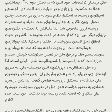
حتی برمبنای توضيحات خود لنين که در بخش دوم به آن پرداختيم،
عملاً به حاکميت بورژوازی و در شرایط رشد اقتصادی- اجتماعی
امپراتوری روسیه، به استقرار نظام سرمایه داری می‌انجاميد. چنين
تحولی چون ناگزير به جدايی ملتهای تحت انقياد و مستعمرات
روسيه تزاری منجرمی شد، لذا متناقض با انديشه و انگيزه‌های
پايهای دیگر لنين بود که از جمله می‌گفت وظيفه ما تلاش در جهت
تحقق «حق تعيين سرنوشت نه خلقها و مليتها، بلکه پرولتاريای
هرمليّت» است. بی‌جهت نگفته بود که مصالح پرولتاريا و
سوسياليسم مقدم برحق ملل در تعيين سرنوشت خويش است و
اصرارداشت که مارکسيسم با ناسيوناليسم آشتی ناپذير است. لذا
راه حل «طبقاتی» و «پرولتری» لنين درمسئله ملی، به پيروی
ازمنطق وی، دربرابر راه حل عادی وتاريخی آن، يعنی تشکيل دولتهای
ملی جداگانه و مستقل درروسيه قرارمی گرفت. لذا لنين درعمل،
اعتقادی به تحقق خواست «حق ملل در تعيين سرنوشت خويش»
برای ملتهای که تحت انقياد روسيه بود، نداشت. اين است جان
کلام!
لنين خود به اين تضاد واقف بود ولی چون انترناسيوناليسم و ادغام