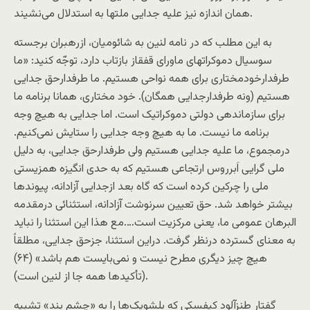
همان اندازه نيز عليه جدايی ملتها به استدلال می‌نشيند.
به اين مطلب که در نامه لنين به شائوميان، ازرهبران برجسته
سوسيال دموکراتهای ماورای قفقاز بازتاب دارد، توجّه کنيد: «ما
طرفدارخودمختاری برای همه نواحی هستيم. ما طرفدارحق جدايی
هستيم (ونه طرفدارجدايی همگان). خود مختاری، همانا برنامه ما
برای سازماندهی دولتی دموکراتيک است. اما جدايی به هيچ وجه
برنامه ما نيست. ما به هيچ وجه جدايی را ستايش نمی‌کنيم.
درمجموع، ما عليه جدايی هستيم ولی طرفدارحق جدايی، به دليل
ملی گرايی اَبرروس ارتجاعی هستيم که به حدی انگيزه همزيستی
ملی را چرکين کرده است که گاه بعد ازجدايی آزادانه، پيوندها
بيشتر خواهد شد. حق تعيين سرنوشت آزادانه، استثنائی درمقدمه
البرهان عمومی ما، يعنی مرکزيت است….مع هذا اين استثنا را نبايد
به معنای گسترده درنظر گرفت. دراين استثنا، جزحق جدايی، مطلقاً
هيچ چيز ديگری مطرح نيست و نمی‌بايست هم باشد» (۶۴)
(تأکيد‌ها همه جا از لنين است).
گفتار طنزآلودِ کيفسکی که بلشويک‌ها را به «چشم بند» تشبيه