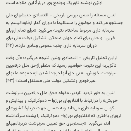
اوليّن نوشته تئوريک وجامع وی دربارۀ اين مقوله است.
لنين مسئله را ضمن بررسی تاريخی – اقتصادی جنبشهای ملی
جستجو می‌کند و موضوع را مستقيماً با دوران گذار ازفئوداليسم به
سرمايه داری مربوط ساخته، نتيجه می‌گيرد: «برای تمام اروپای
غربی- و حتی برای تمام جهان متمدّن، تشکيل دولت ملی برای
دوران سرمايه داری جنبه عمومی وعادی دارد». (۴۲)
ازاين تحليل تاريخی – اقتصادی چنين نتيجه می‌گيرد: «آن وقت
ناگزيربه اين نتيجه خواهيم رسيد که منظورازحق ملل درتعيين
سرنوشت خويش، يعنی حق آنها درجدا شدن ازمجموعه ملتهای
غيرخودی وتشکيل دولت ملی مستقل است» (۴۳).
لنين به طور ترديد ناپذير، مقوله «حق ملل درتعيين سرنوشت
خويش» را درارتباط با انقلابهای بورژوا – دموکراتيک و پيدايش و
تکوين سرمايه داری می‌داند وبه همين جهت دربارۀ کشورهای
اروپای باختری که انقلابهای بورژوا- دموکراتيک را پشت سرگذاشته
اند، می‌گويد: «جستجوی حق تعيين سرنوشت دربرنامههای