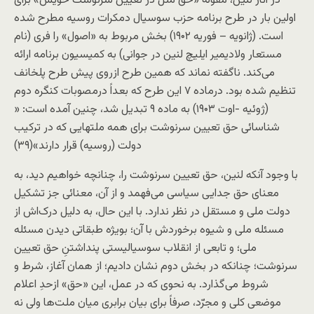
در آثار لنين، مقوله «حق ملل در تعيين سرنوشت خويش» برای
اولين بار در طرح برنامه حزب سوسيال دمکرات روسيه مطرح شده
است. (ژانويه – فوريه ۱۹۰۲) بخش مربوط به «اصول» را فری (نام
مستعار ولاديمير ايليچ لنین در جوانی) به کميسيون برنامه ارائه
می‌کند. ناگفته نماند که همين طرح ازروی پيش طرح پلخانف
تنظيم شده بود. درماده ۷ اين طرح که بعداً درمصوبات کنگره دوم
(ژوئيه -اوت ۱۹۰۳) به ماده ۹ تبديل شد، چنين آمده است: «
شناسائی حق تعيين سرنوشت برای همه ملتهايی که در ترکيب
دولت (روسيه) قرار دارند»(۳۹)
با وجود آنکه لنين، حق تعيين سرنوشت را، چنانچه خواهيم ديد، به
معنای حق جدايی سياسی می‌فهمد و از آن، معنائی جز تشکيل
دولت ملی و مستقل در نظر ندارد. با این حال، به دليل درک‌اش از
مسئله ملی و شيوه برخوردش با آن؛ بويژه طبقاتی ديدن مسئله
ملی؛ و تابعی از انقلاب سوسیالیستی پنداشتنِ حق تعيين
سرنوشت؛ چنانکه در بخش دوم نشان داديم؛ از همان آغاز، شرط و
شروط می‌گذارد. به نحوی که در عمل، اين «حق» ازحدِ اعلام
موضعی کلی و مجرّد، صرفاً برای بيان برابری ميان ملت‌ها ولی نه