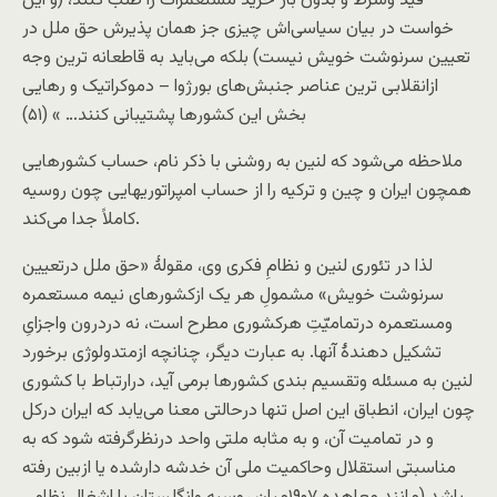
قيد وشرط و بدون باز خريد مستعمرات را طلب کنند، (و اين
خواست در بيان سياسی‌اش چيزی جز همان پذيرش حق ملل در
تعيين سرنوشت خويش نيست) بلکه می‌بايد به قاطعانه ترين وجه
ازانقلابی ترين عناصر جنبش‌های بورژوا – دموکراتيک و رهايی
بخش اين کشورها پشتيبانی کنند… » (۵۱)
ملاحظه می‌شود که لنين به روشنی با ذکر نام، حساب کشورهايی
همچون ايران و چين و ترکيه را از حساب امپراتوریهايی چون روسيه
کاملاً جدا می‌کند.
لذا در تئوری لنين و نظامِ فکری وی، مقولۀ «حق ملل درتعيين
سرنوشت خويش» مشمولِ هر یک ازکشورهای نيمه مستعمره
ومستعمره درتمامیّتِ هرکشوری مطرح است، نه دردرون واجزایِ
تشکیل دهندۀ آنها. به عبارت ديگر، چنانچه ازمتدولوژی برخورد
لنين به مسئله وتقسيم بندی کشورها برمی آيد، درارتباط با کشوری
چون ايران، انطباق اين اصل تنها درحالتی معنا می‌يابد که ايران درکل
و در تماميت آن، و به مثابه ملتی واحد درنظرگرفته شود که به
مناسبتی استقلال وحاکميت ملی آن خدشه دارشده يا ازبين رفته