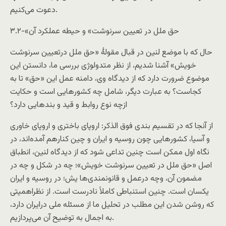
دعوت می‌کنيم.
۳.۲-«حق ملل در تعيين سرنوشت» و حيطه عملکرد آن
حال که با موضع لنين در قبال مقولۀ «حق ملل درتعيين سرنوشت
خويش» آشنا شديم، از نظر متدولوژی بررسی ما، دانستن اين
موضوع ضرورت دارد که از ديدگاه وی، دامنه عمل اين «حق» تا به
کجاست؟ به عبارت ديگر، شامل چه کشورهايی است و حکايت
ازچه نوع روابط و قيد و بندهايی دارد؟
از آنجا که در تقسيم بندی فوق الذکر: اروپای باختری و اروپای خاوری
و آسيا، کشورهايی چون روسيه و ايران و چين کنارهم آمده‌اند، در
نگاه اول ممکن است چنين تداعی شود که از ديدگاه لنين، انطباق
اصل «حق ملل در تعيين سرنوشت خويش»؛ چه در شکل و چه در
مضمون آن، وچه درعمل و قانونمندی‌ها يش؛ در روسيه و ايران
يکسان است. چنين استنباطی کاملاً نادرست است. از نظراهميتی
که روشن شدن اين مطلب در تحليل ما از مسئله ملی درايران دارد،
به اجمال به توضيح آن می‌پردازيم.