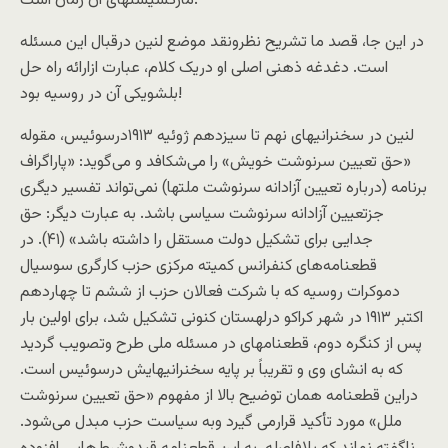
مارکسيستهای آن زمان است.
در اين جا، قصد ما تشريح نظرونقد موضع لنین درقبال این مسئله
است. دغدغه ذهنی اصلی او دریک کلام، عبارت ازارائه راه حل
بلشويکی آن در روسيه بود!
لنين در سخنرانیهای نهم تا سيزدهم ژوئيه ۱۹۱۳درسوئيس، مقوله
«حق تعيين سرنوشت خويش» را می‌شکافد و می‌گويد: «پاراگراف
برنامه (درباره تعيين آزادانه سرنوشت ملتها) نمی‌تواند تفسير ديگری
جزتعيين آزادانه سرنوشت سياسی باشد. به عبارت ديگر: حق
جدايی برای تشکيل دولت مستقل را داشته باشد» (۴۱). در
قطعنامه‌های کنفرانس کميته مرکزی حزب کارگری سوسيال
دموکرات روسيه که با شرکت فعالان حزب از ششم تا چهاردهم
اکتبر ۱۹۱۳ در شهر کراکو درلهستان کنونی تشکيل شد، برای اولين بار
پس از کنگره دوم، قطعنامهای در مسئله ملی طرح وتصويب گرديد
که به انشای وی و تقريباً بر پايه سخنرانیهايش درسوئيس است.
دراين قطعنامه همان توضيح بالا از مفهوم «حق تعيين سرنوشت
ملل» مورد تأکيد قرارمی گيرد وبه سياست حزب مبدل می‌شود.