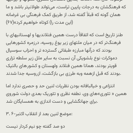
که فرهنگشان به درجات پايين تراست، می‌تواند طولانیتر باشد و ما
همان گونه که قبلاً گفته شد، از طريق کمک فرهنگی بی غرضانه
(اين مدت را) کوتاه خواهيم کرد»(۶۷)
طنز تاريخ است که اتفاقاً درست همين فنلاندیها و لهستانیهای با
فرهنگ‌تر که در ميان ملتهای زير يوغ روسيه، درزمره کشورهايی
بودند که درآنها مبارزه طبقاتی گسترده تر و احزاب سوسيال
دموکرات نوع بلشويکی آن نسبت به ساير ملل زير سلطه تزاری
قویتر بودند، همانا همين فنلاند ولهستان و کشور‌های بالتيک
بودند که قبل ازهمه وبه طرزی بی بازگشت، ازروسيه جدا شدند.
انتزاعی و خيالبافانه بودن نظريات لنين حد و حصری ندارد اما
همین « تئوری»‌های وی، نطفه نظری و تئوريک بعدی دولت شوروی
برای جهانگشايی و دست اندازی به همسايگان شد.
۳. ۶-موضع لنين بعد از انقلاب اکتبر:
دو صد گفته چو نيم کردار نيست