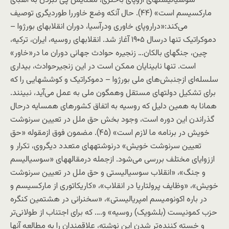
سوسياليستهای اروپای باختری، معنايش پی نبردن به الفبای
مارکسيسم است» (۴۴). حال آنکه وضع خاوررا طورديگری توصيف
می‌کند:«دراروپای خاوری ودرآسيا، دوران انقلابهای بورژوا –
دموکراتيک تنها درسال ۱۹۰۵ آغاز شد. انقلابهای روسيه، ايران، ترکيه،
چين، جنگهای بالکان… زنجيره حوادث جهانی دوران ما در«خاور»
است. تنها نابينايان ممکن است در اين زنجيرحوادث، بيداری
سلسله‌ای ازجنبش‌های ملی بورژوا – دموکراتيک و کوششهايی را که
برای تشکيل دولتهای مستقل وهمگون ملی به عمل می‌آيد، نبينند.
همانا به همين دليل که روسيه به اتفاق کشورهای همسايه درحال
گذراندن اين دوره است، وجود بخش حق ملل در تعيين سرنوشت
خويش در برنامه ما لازم است» (۴۵). مضمون فوق ازمقوله «حق
تعيين سرنوشت خويش» درنوشتههای متعدد ديگروی، تکرار و
اززوايای مختلف بررسی می‌شود. ازجمله درمقالههای «سوسياليسم
و جنگ»، «انقلاب سوسياليستی و حق ملل در تعيين سرنوشت
خويش»، «وظايف پرولتاريا در انقلاب»، «کاريکاتوری از مارکسيسم و
در باره اکونوميسم امپرياليستی»، «سخنرانی در هشتمين کنگره
حزب کمونيست (بلشويک) روسيه» و…. که برای اجتناب از طولانی‌تر
و خسته کننده‌تر شدن اين نوشته، علاقمندان را به مطالعه آنها