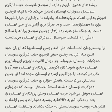
ريشه‌های عميق تاريخی دارد، از موضعِ نادرستِ حزب کارگری
سوسيال دموکرات لهستان تجليل می‌کرد که با الهام ازچنين
آموزش‌هايی، اعلام می‌کرد:«اتحاد برادرانه با پرولتاريای ديگرکشورها
برای ما مهمترازهمه است و ما هرگز برای آزادي‌های ملی لهستان
دست به جنگ نخواهيم زد» (۶۳) وچنین موضعِ بیگانه با منافعِ
ملّی را « فضيلت سوسيال دموکراتهای لهستان می‌دانست»!
آيا بربسترچنان احساسات ملیِ ضد روسیِ لهستانیها که اززبان خود
لنین بیان کردیم، چنين حرفی ازسویِ حزب کارگری سوسيال
دموکرات لهستان؛ می‌تواند جز اززبان اقليت ناچيزی ازپرولتاريای
لهستان جاری شود؟ تازه اگرهمه پرولتاريای لهستان هم آن را
تکرارمی کردند، آيا جزاقليتی ازمردم لهستان نبوده اند؟ آيا چنين
سياستی می‌توانست عاقبتی جزانزوای حزب کارگری سوسيال
دموکرات لهستان داشته است؟ تصادفی نيست که بورژوازی
لهستان موفق می‌شود مردم لهستان وحتی پرولتاريای لهستان را،
بعد ازانقلاب فوريه ۱۹۱۷عليه روسيه دموکرات و پس ازانقلاب
اکتبرعليه روسيه سوسياليستی به جنگ بکشاند واستقلال لهستان