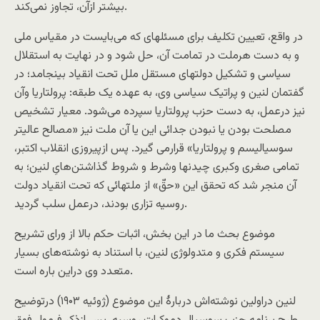
بیشتر ازآن، تجاوز نمی‌کند.
در واقع، تعيين تکليف برای مسئلهای که می‌بايست در مقياس ملی
و به دست هرملت در تمامت آن، حل شود و در نهايت به استقلال
سياسی و تشکيل دولتهای مستقل ملل تحت انقياد بینجامد؛ در
گفتمان لنین و پراتيک سیاسی وی، به عهده يک طبقه: پرولتاريا وآن
نیز درعمل، به دست حزب پرولتاريا سپرده می‌شود. معيار تشخيص
مصلحت بودن يا نبودن جدائی اين يا آن ملت نيز «مصالح عالیتر
سوسياليسم و پرولتاريا» قرارمی گيرد. پس ازپیروزی انقلاب اکتبر،
تمامی صغری وکبری چيدنها وشرط و شروط گذاشتن‌هایِ لنین؛ به
آن منجر شد که تحقق اين «حقّ» از ملتهائی که تحت انقياد دولت
روسيه تزاری بودند، درعمل سلب گرديد.
موضوع بحث ما در اين بخش، اثبات حکم بالا از ورای تشريح
سيستم فکری و متدولوژی لنين، با استناد به نوشته‌های بسيار
متعدد وی دراين باره است.
لنين دراولين نوشته‌اش دربارۀ اين موضوع (ژوئيه ۱۹۰۳) درتوضيح