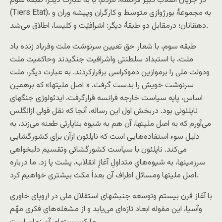
در جريان انقلاب کبير فرانسه، مردم، يا به عبارت ديگر، طبقه سوم
(Tiers Etat)، به مجموعۀ بورژوازی متوسط و کارگران وپيشه وران و
دهقانان؛ درمقابل دو طبقۀ دیگر: اشرافیّت و کلیسا، اطلاق می‌شد.
طبقه سوم، با شعار حق تعيين سرنوشت ملت وفرياد زنده باد
ملت، با استبداد سلطنتی واشرافيت جنگيدند وحاکميت ملت
ودولت ملی را برموازين دموکراسی برقرارکردند. به عبارت دیگر، ملت
سرنوشت خويش را بدست گرفت. « اصل مليتها» که برهمین
اساس، پايه سياست خارجه فرانسه قرارگرفت، ايدئولوژی جنگهای
ناپلئونی بود. دربخش اول اين رساله، آنجا که نقل قولی ازانگلس
می‌آورم که به اصل مليتها، آن هم به شيوه بناپارتی طعنه می‌زند، به
دليل سوء استفاده‌هايی است که ناپلئون ازآن برای کشورگشایی
می‌کند. ناپلئون با سياست کشورگشائی وتقسيم دلبخواهی
سرزمينها، به شیوه‌هایِ متداولِ آغازِ انقلاب، پشت پا زد. ما درباره
اصل مليتها ومسائل اطراف آن بعداً مکث بيشتری خواهيم کرد.
با آغاز قرن بيستم وتوسعه جنبشهای استقلال ملی در اروپای خاوری
وآسيا، اين مقوله ابعاد تازه‌ای می‌يابد و از مشغله‌های فکری مهّم