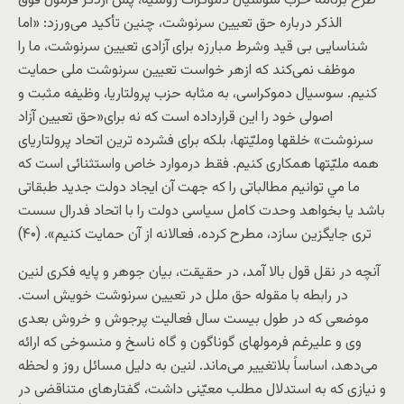
طرح برنامه حزب سوسيال دموکرات روسيه، پس ازذکر فرمول فوق
الذکر درباره حق تعيين سرنوشت، چنين تأکيد می‌ورزد: «اما
شناسايی بی قيد وشرط مبارزه برای آزادی تعيين سرنوشت، ما را
موظف نمی‌کند که ازهر خواست تعيين سرنوشت ملی حمايت
کنيم. سوسيال دموکراسی، به مثابه حزب پرولتاريا، وظيفه مثبت و
اصولی خود را اين قرارداده است که نه برای«حق تعيين آزاد
سرنوشت» خلقها ومليّتها، بلکه برای فشرده ترين اتحاد پرولتاريای
همه مليّتها همکاری کنيم. فقط درموارد خاص واستثنائی است که
ما مي توانيم مطالباتی را که جهت آن ايجاد دولت جديد طبقاتی
باشد يا بخواهد وحدت کامل سياسی دولت را با اتحاد فدرال سست
تری جايگزين سازد، مطرح کرده، فعالانه از آن حمايت کنيم». (۴۰)
آنچه در نقل قول بالا آمد، در حقيقت، بیان جوهر و پايه فکری لنين
در رابطه با مقوله حق ملل در تعيين سرنوشت خویش است.
موضعی که در طول بيست سال فعاليت پرجوش و خروش بعدی
وی و عليرغم فرمولهای گوناگون و گاه ناسخ و منسوخی که ارائه
می‌دهد، اساساً بلاتغيير می‌ماند. لنين به دليل مسائل روز و لحظه
و نيازی که به استدلال مطلب معيّنی داشت، گفتارهای متناقضی در