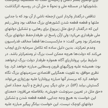
برای توضيح بستر ذهنی و زمينه‌ای است که مستقيماً برسياست
بلشويکها در مسئله ملی و نحوۀ ه حل آن در روسيه، اثرگذاشت.
تناقض درگفتار وکردار لنین ازجمله ناشی از آن بود که با جدايی
ملتها و قطعه قطعه شدن کشورهای بزرگ مخالف بود وعلی رغم
این که درگفتار، ازحق مللِ زیریوغ برای رهایی، و تشکیل دولتهای
ملی طرفداری می‌کرد؛ ولی ازآن راسخ تر، طرفدارحفظ دولتهای بزرگ
ومتمرکز بود ومی گفت: « مارکسيست‌ها قطعاً مخالف فدراسيون
وعدم تمرکزند. بدين دليل ساده که تکامل سرمايه داری ايجاب
می‌کند که دولت‌ها هرچه ممکن است بزرگ تر ومتمرکزتر باشد. در
شرايط برابر، پرولتاريای آگاه همواره طرفدار دولت بزرگ ترخواهد
بود؛ هميشه عليه ويژگیهای قرون وسطايی مبارزه خواهد کرد. وبا
نظری موافق، به تقويت همگرايی اقتصادی سرزمينهای بزرگ نگاه
خواهد کرد که بربستر آنها مبارزه پرولتاريا عليه بورژوازی می‌تواند
گسترش بيابد (۵۴). در جای ديگر، پس ازطرح و تأييد مجدّد اصل
«حق ملل در تعيين سرنوشت خويش»، بلافاصله می‌افزود: «معنای
اين خواست به هيچ وجه جدايی، قطعه قطعه شدن و تشکيل
دولتهای کوچک نيست. اين خواست بيانگرِ پيگيرِ مبارزه عليه