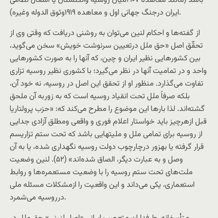
باشد (مانند معاهده ۱۹۰۷ميان روسيه وانگلستان يا اشغال نظامی
ايران درجنگ جهانی اول و معاهده ۱۹۱۹وثوق الدوله وغيره).
از گفته‌ها و احکام لنين می‌توان به روشنی دريافت که وقتی وی از
تحقّق اصل «حق ملل درتعيين سرنوشت خويش» سخن می‌گويد،
بين کشورهايی نظير ايران و چين، که آنها را به صورت کشورهايی
واحد و در تماميت آنها در نظر می‌گيرد؛ با کشوری نظير روسيه تزاری
تفاوت می‌گذارد. منظور او از تحقق اين اصل در روسيه، نه خود آن،
بلکه صرفاً ملل تحت انقياد روسيه است که به زوربه آن ملحق
گشته‌اند. لذا بارها اين موضوع را مطرح می‌کند که: «حزب پرولتاريا
قبل ازهرچيز بايد خواستار اعلام فوری و واقعی ومطلق آزادی جدايی
از روسيه برای تمامی ملل و مليتهايی باشد که تحت ستم تزاريسم
قرار گرفته يا بهزور درچارچوب دولت روسيه نگهداری شده، يا به آن
وصل و به عبارت ديگر، الصاق شده‌اند» (۵۲). لنين وضعيت
ملت‌های تحت ستم روسيه را با وضعيت مستعمره‌ها و روابط
استعماری، يکی می‌داند و اين واقعيت را ازمشکلات مسئله ملی
درروسيه می‌شمرد.