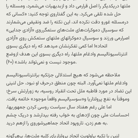
ملتها دريکديگر را اصل قرارمی داد و ازبديهيات می‌شمرد، ومسئله را
حل شده تلقی می‌کرد. به اين گفتاروی توجه کنيد: «کسانی که
درمسئله غورو دقت نکرده اند، اين نکته را ضد ونقيض می‌شمارند
که سوسيال دموکرات‌های ملت‌های ستمگرروی «آزادی جدايی»
اصرارمی ورزند و سوسيال دموکراتهای ملتهای ستمکش روی «آزادی
اتحاد»! اما کمی تفکرنشان میدهد که راه ديگری بسوی
انترناسيوناليسم وادغام ملتها، راه ديگری بسوی اين هدف ازوضع
موجود نيست و نمی‌تواند باشد» (۶۰).
ملاحظه می‌شود که هيچ استدلالی جزتکيه برانترناسيوناليسم
وادغام ملتها نمی‌آورد. البته چون منطق درحرف او نبود، حل لنينی
اين تضاد در مورد قاطبه ملل تحت انقياد روسيه، به زورارتش سرخ؛
وموقتاً به نفع پرولتاريا و«سوسياليسم واقعاً موجود» خاتمه يافت.
اما علی رغم هفتاد سال سياست روسی کردن جمهوریها،
احساسات ملی چون اژدهای به خواب رفته بيدارشد و دريک چشم
به هم زدن، تاروپود اتحاد جماهيرشوروی را ازهم دريد.
لنين با تکيه براولويت اتحاد پرولتاريای کليه ملت‌ها، برهرگونه