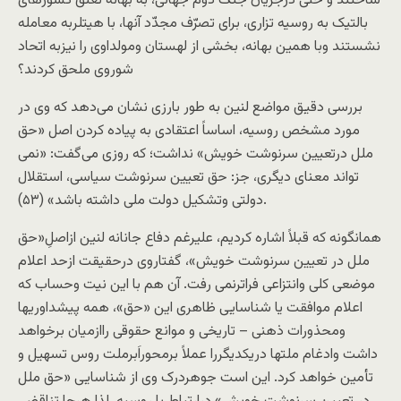
ساختند و حتی درجريان جنگ دوم جهانی، به بهانه تعلق کشورهای
بالتيک به روسيه تزاری، برای تصرّف مجدّد آنها، با هيتلربه معامله
نشستند وبا همين بهانه، بخشی از لهستان ومولداوی را نيزبه اتحاد
شوروی ملحق کردند؟
بررسی دقيق مواضع لنين به طور بارزی نشان می‌دهد که وی در
مورد مشخص روسیه، اساساً اعتقادی به پیاده کردن اصل «حق
ملل درتعيين سرنوشت خويش» نداشت؛ که روزی می‌گفت: «نمی
تواند معنای ديگری، جز: حق تعيين سرنوشت سياسی، استقلال
دولتی وتشکيل دولت ملی داشته باشد» (۵۳).
همانگونه که قبلاً اشاره کرديم، عليرغم دفاع جانانه لنين ازاصلِ«حق
ملل در تعيين سرنوشت خويش»، گفتاروی درحقیقت ازحد اعلام
موضعی کلی وانتزاعی فراترنمی رفت. آن هم با اين نيت وحساب که
اعلام موافقت يا شناسايی ظاهری اين «حق»، همه پيشداوريها
ومحذورات ذهنی – تاريخی و موانع حقوقی راازميان برخواهد
داشت وادغام ملتها دريکديگررا عملاً برمحوراَبرملت روس تسهيل و
تأمين خواهد کرد. اين است جوهردرک وی از شناسايی «حق ملل