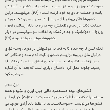
کشورها می‌گويد: «همانا درقرن بيستم است که جنبشهای ملی
دموکراتيک بورژوازی و مبارزه ملی به ويژه در اين کشورها گسترش
يافته و خصلت حادی به خود گرفته است» (۴۸). می‌نويسد، دراين
کشورها «اگر پرولتاريا از حق ملل در تعيين سرنوشت خويش
حمايت نکند، درانجام وظايفش، چه در راه به پايان رساندن تحول
بورژوا – دموکراتيک و چه در کمک به انقلاب سوسياليستی در ديگر
کشورها، موفق نخواهد بود» (۴۹).
اینکه لنین تا چه حد و تا به کجا به موضع‌اش در مورد روسیه تزاری
درقبال ملل زیریوغ تزاریسم صادق و ثابت قدم ماند وهنگامی که
پس ازانقلاب اکتبر، لحظه موعود برای تحقق وعده وتعهد‌اش فرا
رسید، چگونه عمل کرد، داستان دیگری است که بعداً به آن اشاره
خواهیم کرد.
نوع سوم:
کشورهای نيمه مستعمره، نظير چين، ايران و ترکيه و همه
مستعمرات که جمعاً تا يک ميليارد جمعيت دارند»(۵۰). درباره اين
کشورها می‌نويسد: «سوسياليست‌ها نه فقط بايد آزادی فوری، بی