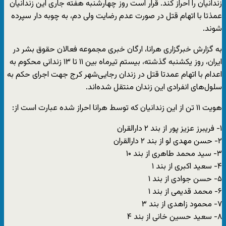
زندانیان را احراز کند. قرار است روز چهارشنبه هفته جاری این زندانیان
عمذتا با اتهام قتل در صورت عدم رضایت ولی دم، به چوبه دار سپرده
شوند.
به گزارش خبرگزاری هرانا، ارگان خبری مجموعه فعالان حقوق بشر در
ایران، روز یکشنبه گذشته، بیستم تیرماه بین ۱۱ تا ۱۳ زندانی محکوم به
اعدام با اتهام عمدتا قتل در زندان رجایی‌شهر کرج جهت اجرای حکم به
سلول‌های انفرادی این زندان منتقل شده‌اند.
هویت ۱۱ تن از این زندانیان که توسط هرانا احراز شده عبارت است از:
۱- فریبرز عزیز پور از بند ۲ دارالقران
۲- حسن مهدی لو از بند ۲ دارالقران
۳- سید محمد طاهری از بند ۱۰
۴- سعید اکبری از بند ۱
۵- حسن جوادی از بند ۱
۶- محمد قدیمی از بند ۱
۷- محمود زاهدی از بند ۳
۸- سعید حسین خانی از بند ۴