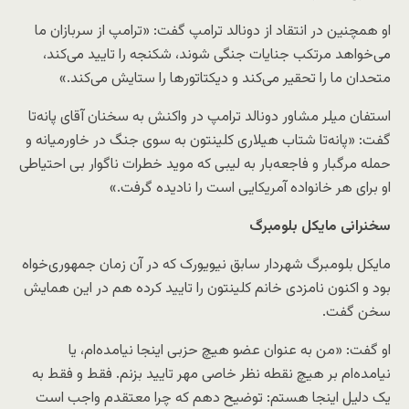
او همچنین در انتقاد از دونالد ترامپ گفت:‌ «ترامپ از سربازان ما
می‌خواهد مرتکب جنایات جنگی شوند، شکنجه را تایید می‌کند،
متحدان ما را تحقیر می‌کند و دیکتاتورها را ستایش می‌کند.»
استفان میلر مشاور دونالد ترامپ در واکنش به سخنان آقای پانه‌تا
گفت:‌ «پانه‌تا شتاب هیلاری کلینتون به سوی جنگ در خاورمیانه و
حمله مرگبار و فاجعه‌بار به لیبی که موید خطرات ناگوار بی احتیاطی
او برای هر خانواده آمریکایی است را نادیده گرفت.»
سخنرانی مایکل بلومبرگ
مایکل بلومبرگ شهردار سابق نیویورک که در آن زمان جمهوری‌خواه
بود و اکنون نامزدی خانم کلینتون را تایید کرده هم در این همایش
سخن گفت.
او گفت:‌ «من به عنوان عضو هیچ حزبی اینجا نیامده‌ام، یا
نیامده‌ام بر هیچ نقطه نظر خاصی مهر تایید بزنم. فقط و فقط به
یک دلیل اینجا هستم:‌ توضیح دهم که چرا معتقدم واجب است