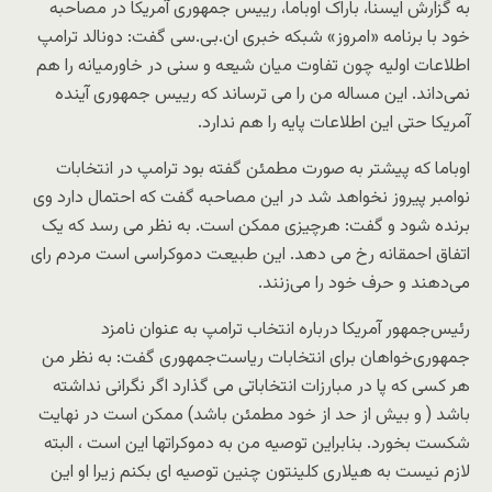
به گزارش ایسنا، باراک اوباما، رییس جمهوری آمریکا در مصاحبه
خود با برنامه «امروز» شبکه خبری ان.بی.سی گفت: دونالد ترامپ
اطلاعات اولیه چون تفاوت میان شیعه و سنی در خاورمیانه را هم
نمی‌داند. این مساله من را می ترساند که رییس جمهوری آینده
آمریکا حتی این اطلاعات پایه را هم ندارد.
اوباما که پیشتر به صورت مطمئن گفته بود ترامپ در انتخابات
نوامبر پیروز نخواهد شد در این مصاحبه گفت که احتمال دارد وی
برنده شود و گفت: هرچیزی ممکن است. به نظر می رسد که یک
اتفاق احمقانه رخ می دهد. این طبیعت دموکراسی است مردم رای
‌می‌دهند و حرف خود را می‌زنند.
رئیس‌جمهور آمریکا درباره انتخاب ترامپ به عنوان نامزد
جمهوری‌خواهان برای انتخابات ریاست‌جمهوری گفت: به نظر من
هر کسی که پا در مبارزات انتخاباتی می گذارد اگر نگرانی نداشته
باشد ( و بیش از حد از خود مطمئن باشد) ممکن است در نهایت
شکست بخورد. بنابراین توصیه من به دموکراتها این است ، البته
لازم نیست به هیلاری کلینتون چنین توصیه ای بکنم زیرا او این