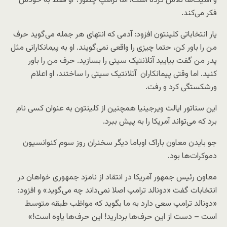
و اقلیت‌ها تلاش کرده است، اما ترامپ چطور؟ او فقط به خودش
فکر می‌کند.
یار انتخاباتی کلینتون افزود:‌ آدمی که انتهای هر جمله می‌گوید حرف
من را باور کن، حتما چیزی را واقعی نمی‌گویند. او به پیمانکارانی مثل
پدر من گفت بیایید آتلانتیک سیتی را بسازید. حرف من را باور
کنید. اما وقتی پیمانکاران آتلانتیک سیتی را ساختند، او اعلام
ورشکستگی کرد و رفت.
این سناتور ایالت ویرجینیا همچنین از کلینتون به عنوان کسی نام
برد که می‌تواند آمریکا را به پیش ببرد.
جو بایدن معاون باراک اوباما دیگر سخنران روز سوم کنوانسیون
دموکرات‌ها بود.
معاون رئیس جمهور آمریکا در انتقاد از نامزد جمهوری خواهان در
انتخابات گفت «دونالد ترامپ اصلا نمی‌داند چه می‌گوید» و افزود:
«دونالد ترامپ سعی دارد به ما بگوید که مواظب طبقه متوسط
است – دست از این حرف‌ها بردارید! این حرف‌ها یاوه است!»