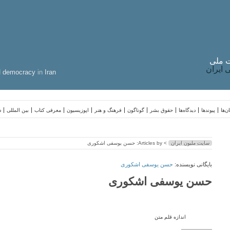
 ملی
ایران
d
democracy
in
Iran
ن‌ها
پیوندها
دیدگاه‌ها
حقوق بشر
گوناگون
فرهنگ و هنر
اپوزیسیون
معرفی کتاب
بین المللی
د
سایت ملیون ایران
> Articles by: حسن یوسفی اشکوری
بایگانی نویسنده:
حسن یوسفی اشکوری
حسن یوسفی اشکوری
اندازه قلم متن