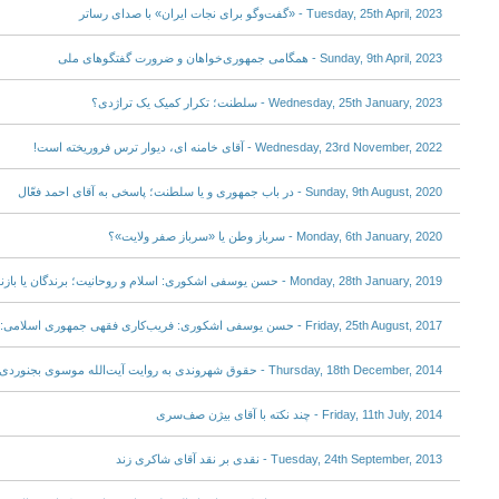
Tuesday, 25th April, 2023 - «گفت‌وگو برای نجات ایران» با صدای رساتر
Sunday, 9th April, 2023 - همگامی جمهوری‌خواهان و ضرورت گفتگوهای ملی
Wednesday, 25th January, 2023 - سلطنت؛ تکرار کمیک یک تراژدی؟
Wednesday, 23rd November, 2022 - آقای خامنه ای، دیوار ترس فروریخته است!
Sunday, 9th August, 2020 - در باب جمهوری و یا سلطنت؛ پاسخی به آقای احمد فعّال
Monday, 6th January, 2020 - سرباز وطن یا «سرباز صفر ولایت»؟
Monday, 28th January, 2019 - حسن یوسفی اشکوری: اسلام و روحانیت؛ برندگان یا بازندگان انقلاب؟
Friday, 25th August, 2017 - حسن یوسفی اشکوری: فریب‌کاری فقهی جمهوری اسلامی: تعزیر اسلامی با شکنجه متفاوت است
Thursday, 18th December, 2014 - حقوق شهروندی به روايت آيت‌الله موسوی بجنوردی
Friday, 11th July, 2014 - چند نکته با آقای بيژن صف‌سری
Tuesday, 24th September, 2013 - نقدی بر نقد آقای شاکری زند