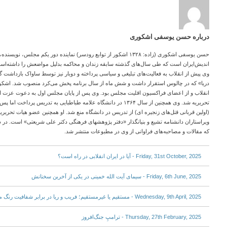
درباره حسن یوسفی اشکوری
حسن یوسفی اشکوری (زاده: ۱۳۲۸ اشکور از توابع رودسر) نماینده دور یکم مجلس،
اندیش‌ایران است که طی سال‌های گذشته سابقه زندان و محاکمه بدلیل مواضعش را داشته‌است.
وی پیش از انقلاب به فعالیت‌های تبلیغی و سیاسی پرداخته و دوبار نیز توسط ساواک بازداشت 
دریا» که در چالوس استقرار داشت و شش ماه از سال برنامه پخش می‌کرد منصوب شد. اشکور
انقلاب و از اعضای فراکسیون اقلیت مجلس بود. وی پس از پایان مجلس اول به دعوت عزت الل
تحریریه شد. وی همچنین از سال ۱۳۶۴ در دانشگاه علامه طباطبایی به تدری
(اولین قربانی قتل‌های زنجیره ای) از تدریس در دانشگاه منع شد. او همچنین عضو هیات تحریریه ما
ویراستاران دانشنامه تشیع و بنیانگذار «دفتر پژوهشهای فرهنگی دکتر علی شریعتی» است. در د
که مقالات و مصاحبه‌های فراوانی از وی در مطبوعات منتشر شد.
Friday, 31st October, 2025 - آیا در ایران انقلابی در راه است؟
Friday, 6th June, 2025 - سیمای آیت الله خمینی در یکی از آخرین سخنانش
Wednesday, 9th April, 2025 - مستقیم یا غیرمستقیم؛ فریب و ریا در برابر شفافیت رنگ می‌بازد
Thursday, 27th February, 2025 - ترامپِ جنگ‌افروز