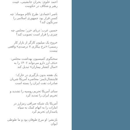
احمد علوی: بحران جانشینی، غیبت
رهبر و شکاف در حکومت
ناصر اعتمادی: طرح ناکام موساد: چه
کسی قرار بود جمهوری اسلامی را
سرنگون کند؟
حسین عرب: دریای خزر؛ مجلس چه
چیزی را قرار است تصویب کند؟
خروج یک میلیون کارگر از بازار کار
رسمی/ «نرخ بیکاری ۷ درصدی» واقعی
نیست
سخنگوی کمیسیون بهداشت مجلس:
حذف ارز دارو می‌تواند ۱۴۰۶ را به
«سال کشتار بیماران» تبدیل کند
یک هفته بدون بارگیری در خارک؛
فایننشال‌تایمز: محاصره آمریکا شریان
صادرات نفت ایران را بسته است
سنای آمریکا تحریم روسیه را تشدید و
تحریم ایران را تمدید کرد
آمریکا یک شبکه صرافی رمزارز در
امارات را به اتهام کمک به سپاه
پاسداران تحریم کرد
بازنشر: او مرغ طوفان بود و ما طوطی
ایوان