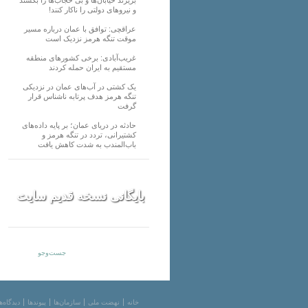
و نیرو‌های دولتی را ناکار کنند!
عراقچی: توافق با عمان درباره مسیر
موقت تنگه هرمز نزدیک است
غریب‌آبادی: برخی کشورهای منطقه
مستقیم به ایران حمله کردند
یک کشتی در آب‌های عمان در نزدیکی
تنگه هرمز هدف پرتابه ناشناس قرار
گرفت
حادثه در دریای عمان؛ بر پایه داده‌های
کشتیرانی، تردد در تنگه هرمز و
باب‌المندب به شدت کاهش یافت
بایگانی نسخه قدیم سایت
خانه
نهضت ملی
سازمان‌ها
پیوندها
دیدگاه‌ه