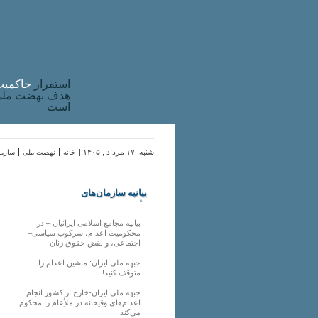
استقرار
حاکميت
هدف نهضت ملی 
است
شنبه, ۱۷ مرداد , ۱۴۰۵ |
خانه
نهضت ملی
سازما
بیانیه سازمان‌های
ملی
بیانیه مجامع اسلامی ایرانیان – در
محکومیت اعدام، سرکوب سیاسی–
اجتماعی، و نقض حقوق زنان
جبهه ملی ایران: ماشین اعدام را
متوقف کنید!
جبهه ملی ایران-خارج از کشور انجام
اعدام‌های وقیحانه در ملأِعام را محکوم
می‌کند