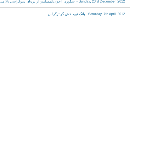
Sunday, 23rd December, 2012 - اشکوری: اخوان‌المسلمین از نردبان دموکراسی بالا می‌رود و نردبان را می‌اندازد
Saturday, 7th April, 2012 - بانگ نویدبخش گونترگراس