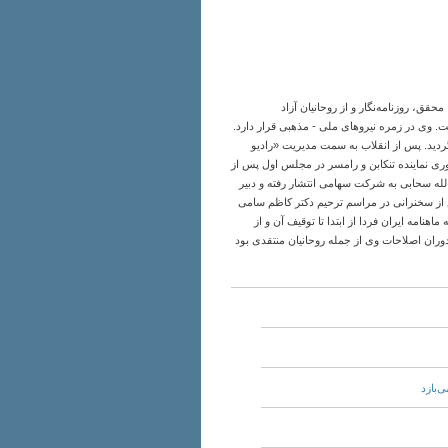
 نویسنده، محقق، روزنامه‌نگار و از روحانیان آزاد
 وی در زمره نیروهای ملی - مذهبی قرار دارد.
گردید. پس از انقلاب به سمت مدیریت «رادیو
ی نماینده تنکابن و رامسر در مجلس اول پس از
ه سحابی به شرکت سهامی انتشار رفته و دبیر
س پرداخت اما پس از سخنرانی در مراسم ترحیم دکتر کاظم سامی
هنامه ایران فردا از ابتدا تا توقیف آن و از
وران اصلاحات وی از جمله روحانیان منتقدی بود