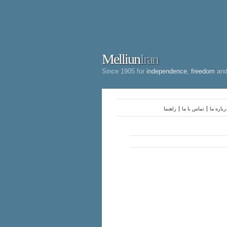
Melliun
Iran
Since 1905 for
independence
,
freedom
an
رباره ما
تماس با ما
راهنما