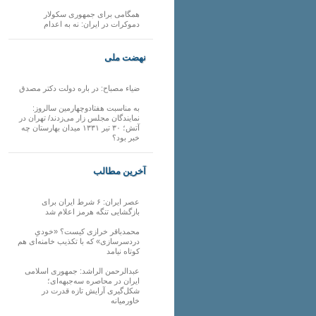
همگامی برای جمهوری سکولار
دموکرات در ایران: نه به اعدام
نهضت ملی
ضیاء مصباح: در باره دولت دکتر مصدق
به مناسبت هفتادوچهارمین سالروز:
نمایندگان مجلس زار می‌زدند/ تهران در
آتش؛ ۳۰ تیر ۱۳۳۱ میدان بهارستان چه
خبر بود؟
آخرین مطالب
عصر ایران: ۶ شرط ایران برای
بازگشایی تنگه هرمز اعلام شد
محمدباقر خرازی کیست؟ «خودیِ
دردسرسازی» که با تکذیب خامنه‌ای هم
کوتاه نیامد
عبدالرحمن الراشد: جمهوری اسلامی
ایران در محاصره سه‌جبهه‌ای؛
شکل‌گیری آرایش تازه قدرت در
خاورمیانه