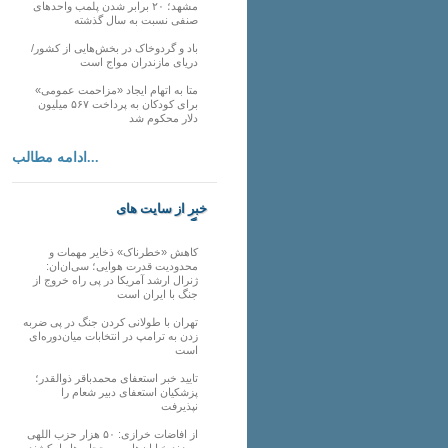
مشهد؛ ۲۰ برابر شدن پلمب واحدهای
صنفی نسبت به سال گذشته
باد و گردوخاک در بخش‌هایی از کشور/
دریای مازندران مواج است
متا به اتهام ایجاد «مزاحمت عمومی»
برای کودکان به پرداخت ۵۶۷ میلیون
دلار محکوم شد
ادامه مطالب...
خبر از سایت های
دیگر
کاهش «خطرناک» ذخایر مهمات و
محدودیت قدرت هوایی؛ سی‌ان‌ان:
ژنرال ارشد آمریکا در پی راه خروج از
جنگ با ایران است
تهران با طولانی کردن جنگ در پی ضربه
زدن به ترامپ در انتخابات میان‌دوره‌ای
است
تایید خبر استعفای محمدباقر ذوالقدر؛
پزشکیان استعفای دبیر شعام را
نپذیرفت
از افاضات خرازی: ۵۰ هزار حزب اللهی
بریزند خیابان‌ها و بی حجاب‌ها را بکشند