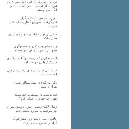
دربارهٔ موضوعیتِ فلسفهٔ سیاسیِ کانت
(ترجمه از آلمانی) + متن آلمانی + متن
انگلیسی نوشته
خرازی چه می‌داند که دیگران
نمی‌گویند؟؛ شورشِ گفتاری علیه نظم
قدرت
سخن در قبال کشاکش‌های حکومتی بر
بستر جنگ
پیام روشن پزشکیان در گفت‌و‌گوی
تصویری با مرد نامرئی: من هستم!
لایحه صلح ترکیه چیست و آیا به درگیری
با پ‌ک‌ک پایان خواهد داد؟
دو زندانی در زندان های اردبیل و دزفول
اعدام شدند
رگبار پراکنده در نیمه شمالی استان
تهران تا شنبه
قدرت‌مندترین تلسکوپ خورشیدی
جهان چه چیزی را آشکار کرد؟
زندان لاکان رشت؛ حمزه درویش پس از
ضرب‌وشتم به بهداری منتقل شد
چاقوی اصیل زنجان زیر فشار فولاد
گران و اجناس تقلبی ارزان