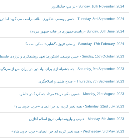
Sunday, 10th November, 2024 - ترامپِ جنگ‌افروز
Tuesday, 3rd September, 2024 - حسن یوسفی اشکوری: طائب راست می گوید اما دروغی بزرگ را پنهان می کند!
Sunday, 30th June, 2024 - ریاست‌جمهوری در غیاب جمهور مردم؟
Saturday, 17th February, 2024 - راستی «روزنه‌گشایی» ممکن است؟
Sunday, 15th October, 2023 - حسن یوسفی اشکوری: تعهد روشنفکری و تراژدی فلسطین و فاجعه غزه
Saturday, 9th September, 2023 - چه چشم‌اندازی برای نهاد دین در ایرانِ پس از سرنگونی جمهوری اسلامی می‌توان متصور شد؟
Thursday, 7th September, 2023 - اصلاح طلبی و اصلاحگری
Monday, 21st August, 2023 - حسین مکی در ۲۸ مرداد چه کرد؟ دو خاطره‌
Saturday, 22nd July, 2023 - همه تغییر کرده اند جز اعضای «حزب جاوید شاه»
Monday, 5th June, 2023 - خمینی و وارونه‌خوانی تاریخ اسلام آغازین
Wednesday, 3rd May, 2023 - همه تغییر کرده اند جز اعضای «حزب جاوید شاه»