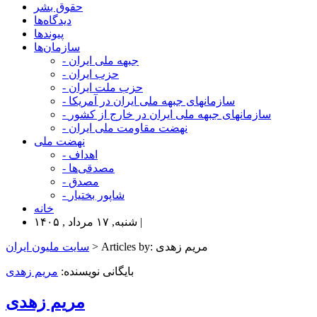
حقوق بشر
دیدگاه‌ها
پیوندها
سازمان‌ها
- جبهه ملی ایران
- حزب ایران
- حزب ملت ایران
- سازمانهای جبهه ملی ایران در آمریکا
- سازمانهای جبهه ملی ایران در خارج از کشور
- نهضت مقاومت ملی ایران
نهضت ملی
- اهداف
- مصدقی‌ها
- مصدق
- شاپور بختیار
خانه
شنبه, ۱۷ مرداد , ۱۴۰۵ |
> Articles by: مریم زهدی
سایت ملیون ایران
بایگانی نویسنده:
مریم زهدی
مریم زهدی