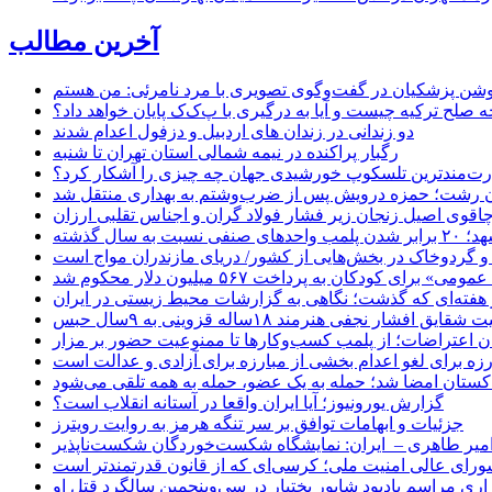
آخرین مطالب
حه صلح ترکیه چیست و آیا به درگیری با پ‌ک‌ک پایان خواهد داد؟
دو زندانی در زندان های اردبیل و دزفول اعدام شدند
رگبار پراکنده در نیمه شمالی استان تهران تا شنبه
ت‌مندترین تلسکوپ خورشیدی جهان چه چیزی را آشکار کرد؟
ان رشت؛ حمزه درویش پس از ضرب‌وشتم به بهداری منتقل شد
اقوی اصیل زنجان زیر فشار فولاد گران و اجناس تقلبی ارزان
ب واحدهای صنفی نسبت به سال گذشته
 و گردوخاک در بخش‌هایی از کشور/ دریای مازندران مواج است
ای کودکان به پرداخت ۵۶۷ میلیون دلار محکوم شد
 هفته‌ای که گذشت؛ نگاهی به گزارشات محیط زیستی در ایران
یق افشار نجفی هنرمند ۱۸ساله قزوینی به ۹سال حبس
ان اعتراضات؛ از پلمب کسب‌وکارها تا ممنوعیت حضور بر مزار
رزه برای لغو اعدام بخشی از مبارزه برای آزادی و عدالت است
اکستان امضا شد؛ حمله به یک عضو، حمله به همه تلقی می‌شود
گزارش یورونیوز؛ آیا ایران واقعا در آستانه انقلاب است؟
جزئیات و ابهامات توافق بر سر تنگه هرمز به روایت رویترز
میر طاهری – ایران: نمایشگاه شکست‌خوردگان شکست‌ناپذیر
شورای عالی امنیت ملی؛ کرسی‌ای که از قانون قدرتمندتر است
اری مراسم یادبود شاپور بختیار در سی‌وپنجمین سالگرد قتل او