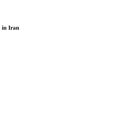
y
in
Iran