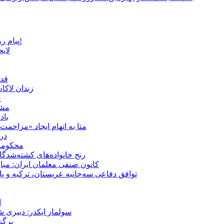
پیام روشن پزشکیان در گفت‌و‌گوی تصویری با مرد نامرئی: من هستم!
لای
قدر
زندان لاک
چ
مشهد؛ ۲۰ برابر شدن پلم
باد
متا به اتهام ایجاد «مزاحمت عمومی» بر
در
محکومیت شقا
رنج خانواده‌های کشته‌شدگ
کانون صنفی معلمان ایران: مبا
توافق دفاعی سه‌جانبه عربستان، ترکیه و پ
ا
سولماز ایکدر: دبیری 
برگز