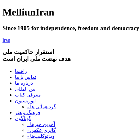
Melliun
Iran
Since 1905 for
independence
,
freedom
and
democrac
Iran
استقرار
حاکميت ملی
هدف نهضت ملی ایران است
راهنما
تماس با ما
درباره ما
بین المللی
معرفی کتاب
اپوزیسیون
- گرد همآئی ها
فرهنگ و هنر
گوناگون
- آخرین خبرها
- گالری عکس
- ویدئوکلیپ‌ها