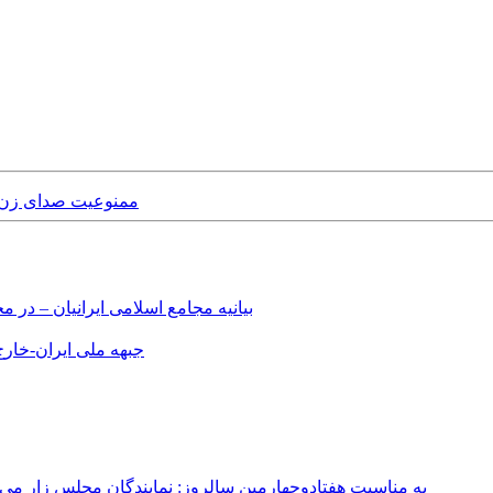
Sunday, 31st May, 2020 - 
بیانیه مجامع اسلامی ایرانیان – د
جبهه ملی ایران-خارج 
به مناسبت هفتادوچهارمین سالروز: نمایندگان مجلس زار می‌زدند/ تهران در آتش؛ ۳۰ تیر ۳۳۱