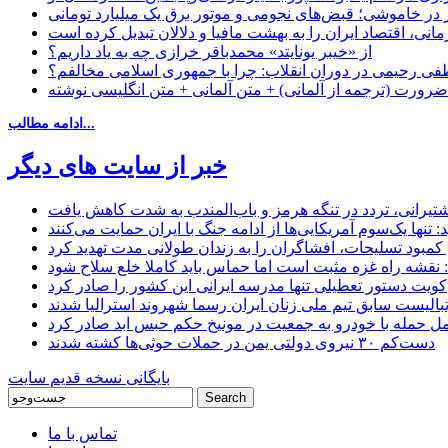
در خاموشی؛ قبض‌های نجومی و موتور برق یک میلیارد تومانی
نی، اقتصاد ایران را به بهشت مافیا و دلالان تبدیل کرده است
از «خیبر یونایتد» محمدباقر خرازی چه به یاد داریم؟
 رحیمی در دوران انقلاب: چرا با جمهوری اسلامی مخالفم؟
رورت (ترجمه از آلمانی) + متن آلمانی + متن انگلیسی نوشته
ادامه مطالب...
خبر از سایت های دیگر
 کشتیرانی، تردد در تنگه هرمز و باب‌المندب به شدت کاهش یافت
تنها یک‌سوم آمریکایی‌ها از ادامه جنگ با ایران حمایت می‌کنند
کمبود تسلیحات، افشاگران را به زندان طولانی مدت تهدید کرد
 نقشه راه غزه مثبت است اما حماس باید کاملا خلع سلاح شود
کویت دستور تعطیلی تنها مدرسه ایرانی این کشور را صادر کرد
بالیست سابق تیم ملی زنان ایران رسما شهروند استرالیا شدند
مل حمله با خودرو به جمعیت در مونیخ حکم حبس ابد صادر کرد
دست‌کم ۳۰ نیروی دولتی یمن در حملات حوثی‌ها کشته شدند
بایگانی نسخه قدیم سایت
تماس با ما