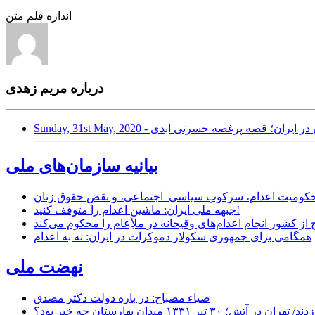
اندازه قلم متن
درباره مریم زهدی
ممنوعیت صدای زن در ایران؛ قصه پرغصه حسرتی ابدی
بیانیه سازمان‌های ملی
ر محکومیت اعدام، سرکوب سیاسی–اجتماعی، و نقض حقوق زنان
جبهه ملی ایران: ماشین اعدام را متوقف کنید!
از کشور انجام اعدام‌های وقیحانه در ملأِعام را محکوم می‌کند
همگامی برای جمهوری سکولار دموکرات در ایران: نه به اعدام
نهضت ملی
ضیاء مصباح: در باره دولت دکتر مصدق
۱ میدان بهارستان چه خبر بود؟