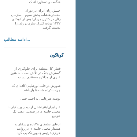
هنگفت و دستاورد اندک
جنبش زنان ایران در دوران
محمدرضاشاه، بخش سوم – سازمان
زنان در کنترل مردان! پس از کودتای
۱۳۳۲ دولت کنترل سازمان زنان را
بدست گرفت.
ادامه مطالب...
گوناگون
قطر: کل منطقه برای جلوگیری از
گسترش جنگ در تلاش است اما هنوز
خبری از مذاکره مستقیم نیست
شورش در قلب اورشلیم؛ کافه‌ای که
جرات کرده شنبه‌ها باز باشد
توصیه ضرغامی به احمد جنتی
خبر ایران‌اینترنشنال از دیدار پزشکیان با
مجتبی خامنه‌ای در صندلی عقب یک
خودرو
ادعای استعفای ۲۸باره پزشکیان و
هشدار مجتبی خامنه‌ای در روایت
خرازی؛ رئیس‌جمهور تکذیب کرد