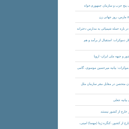
ی‌خواه سکولار دموکرات: استقبال از برآمد و هم
خواه سکولار دموکرات: بیانیه میرحسین موسوی، گامی
شور به ایرانیان متحصن در مقابل مقر سازمان ملل
 ایران در خارج از کشور، کنگره ژینا (مهسا) امینی،