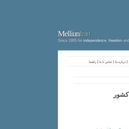
Melliun
Iran
Since 1905 for
independence
,
freedom
an
درباره ما
تماس با ما
راهنما
 کشور