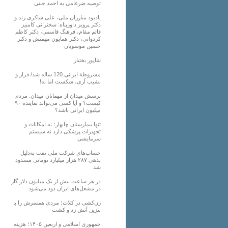
توصیه ضرغامی به احمد جنتی
یادبود مبارزان ملی، علی شاکری زند و
دکتر پرویز داورپناه: سخنرانی کامبیز
قائم مقام، فرهنگ قاسمی، دکتر کاظم
کردوانی، دکتر همایون مهمنش و دکتر
حسین موسویان
شاپور بختیار
مشروطۀ ایرانی 120 ساله شد/ فراز و
نشیب آری، شکست اما نه!
پرسش میدان از مهمانان میدان: مردم
کیست؟ و آیا کسی می‌تواند نماینده ۹۰
میلیون ایرانی باشد؟
تنها بیمارستان چابهار؛ نه امکانات و
تجهیزات پزشکی دارد نه سیستم
سرمایشی
حساب‌های شرکت ملی نفت به‌دلیل
بدهی ۲۸۷ هزار میلیارد تومانی مسدود
شد
در هر ساعت بیش از یک میلیون دلار گاز
در مشعل‌های ایران دود می‌شود
زن‌کشی در کلات؛ مردی همسرش را با
بنزین آتش زد و کشت
جمهوری اسلامی و اربعین ۱۴۰۵؛ هزینه