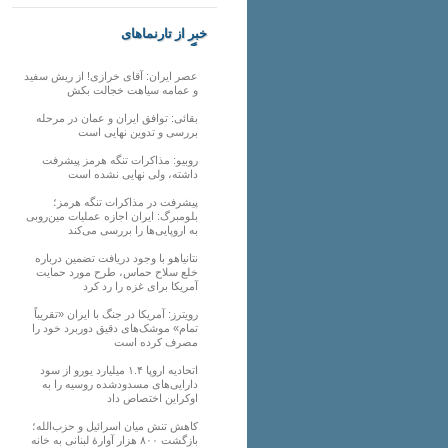
خبر از تارنماهای
دیگر
عصر ایران: آقای خرازی! از ریش سفید
و عمامه سیاهت خجالت بکش
بقائی: توافق ایران و عمان در مرحله
بررسی و تدوین نهایی است
روبیو: مذاکرات تنگه هرمز پیشرفت
داشته، ولی نهایی نشده است
پیشرفت در مذاکرات تنگه هرمز؛
بلومبرگ: ایران اجازه عملیات مین‌روبی
به اروپایی‌ها را بررسی می‌کند
نتانیاهو با وجود دریافت تضمین درباره
خلع سلاح حماس، طرح مورد حمایت
آمریکا برای غزه را رد کرد
رویترز: آمریکا در جنگ با ایران «تقریباً
تمام» موشک‌های دقیق دوربرد خود را
مصرف کرده است
اتحادیه اروپا ۱.۴ میلیارد یورو از سود
دارایی‌های مسدودشده روسیه را به
اوکراین ‏اختصاص داد
کاهش تنش میان اسرائیل و حزب‌الله؛
بازگشت ۸۰۰ هزار آوارۀ لبنانی به خانه‌