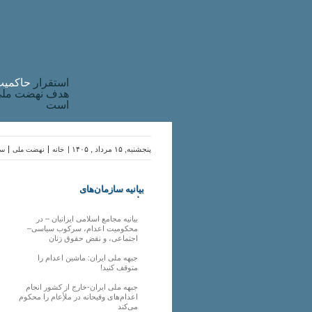
استقرار
حاکميت
هدف نهضت ملی 
است
پنجشنبه, ۱۵ مرداد , ۱۴۰۵ |
خانه
نهضت ملی
سا
بیانیه سازمان‌های
ملی
بیانیه مجامع اسلامی ایرانیان – در
محکومیت اعدام، سرکوب سیاسی–
اجتماعی، و نقض حقوق زنان
جبهه ملی ایران: ماشین اعدام را
متوقف کنید!
جبهه ملی ایران-خارج از کشور انجام
اعدام‌های وقیحانه در ملأِعام را محکوم
می‌کند