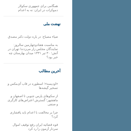
همگامی برای جمهوری سکولار
دموکرات در ایران: نه به اعدام
نهضت ملی
ضیاء مصباح: در باره دولت دکتر مصدق
به مناسبت هفتادوچهارمین سالروز:
نمایندگان مجلس زار می‌زدند/ تهران در
آتش؛ ۳۰ تیر ۱۳۳۱ میدان بهارستان چه
خبر بود؟
آخرین مطالب
«اودیسه»؛ اسطوره در قاب آی‌مکس و
تسخیر گیشه‌ها
از سکوهای پارس جنوبی تا اصفهان و
ماهشهر؛ گسترش اعتراض‌های کارگری
و صنفی
چرا بر مخالفت با اعدام باید پافشاری
کرد؟
قوه قضائیه ایران رفع توقیف اموال
سردار آزمون را رد کرد