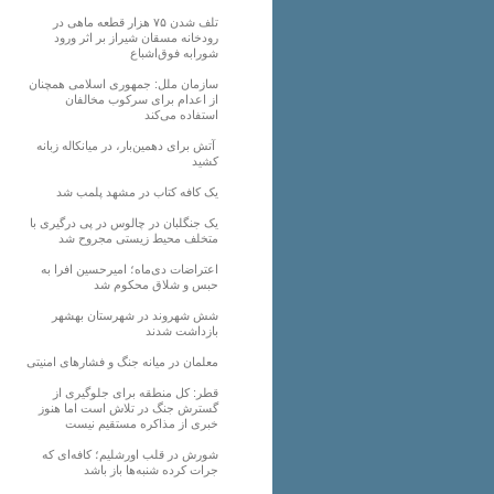
تلف شدن ۷۵ هزار قطعه ماهی در
رودخانه مسقان شیراز بر اثر ورود
شورابه فوق‌اشباع
سازمان ملل: جمهوری اسلامی همچنان
از اعدام برای سرکوب مخالفان
استفاده می‌کند
آتش برای دهمین‌بار، در میانکاله زبانه
کشید
یک کافه کتاب در مشهد پلمب شد
یک جنگلبان در چالوس در پی درگیری با
متخلف محیط زیستی مجروح شد
اعتراضات دی‌ماه؛ امیرحسین افرا به
حبس و شلاق محکوم شد
شش شهروند در شهرستان بهشهر
بازداشت شدند
معلمان در میانه جنگ و فشارهای امنیتی
قطر: کل منطقه برای جلوگیری از
گسترش جنگ در تلاش است اما هنوز
خبری از مذاکره مستقیم نیست
شورش در قلب اورشلیم؛ کافه‌ای که
جرات کرده شنبه‌ها باز باشد