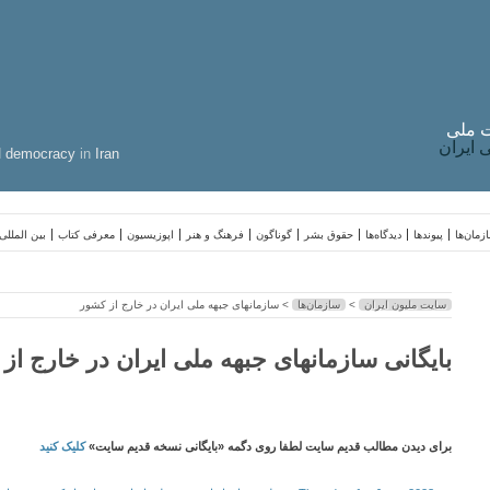
 ملی
ایران
d
democracy
in
Iran
زمان‌ها
پیوندها
دیدگاه‌ها
حقوق بشر
گوناگون
فرهنگ و هنر
اپوزیسیون
معرفی کتاب
بین المللی
سایت ملیون ایران
>
سازمان‌ها
> سازمانهای جبهه ملی ایران در خارج از کشور
بایگانی سازمانهای جبهه ملی ایران در خارج از
برای دیدن مطالب قدیم سایت لطفا روی دگمه «بایگانی نسخه قدیم سایت»
کلیک کنید