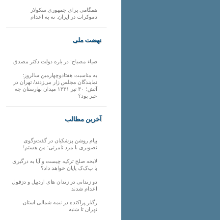
همگامی برای جمهوری سکولار
دموکرات در ایران: نه به اعدام
نهضت ملی
ضیاء مصباح: در باره دولت دکتر مصدق
به مناسبت هفتادوچهارمین سالروز:
نمایندگان مجلس زار می‌زدند/ تهران در
آتش؛ ۳۰ تیر ۱۳۳۱ میدان بهارستان چه
خبر بود؟
آخرین مطالب
پیام روشن پزشکیان در گفت‌و‌گوی
تصویری با مرد نامرئی: من هستم!
لایحه صلح ترکیه چیست و آیا به درگیری
با پ‌ک‌ک پایان خواهد داد؟
دو زندانی در زندان های اردبیل و دزفول
اعدام شدند
رگبار پراکنده در نیمه شمالی استان
تهران تا شنبه