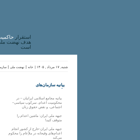
استقرار
حاکميت
هدف نهضت ملی 
است
شنبه, ۱۷ مرداد , ۱۴۰۵ |
خانه
نهضت ملی
سازما
بیانیه سازمان‌های
ملی
بیانیه مجامع اسلامی ایرانیان – در
محکومیت اعدام، سرکوب سیاسی–
اجتماعی، و نقض حقوق زنان
جبهه ملی ایران: ماشین اعدام را
متوقف کنید!
جبهه ملی ایران-خارج از کشور انجام
اعدام‌های وقیحانه در ملأِعام را محکوم
می‌کند