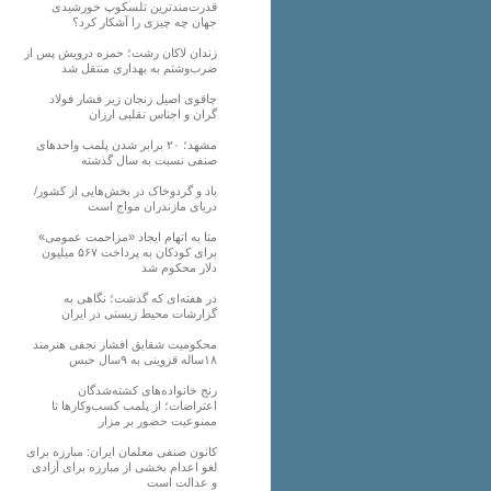
قدرت‌مندترین تلسکوپ خورشیدی
جهان چه چیزی را آشکار کرد؟
زندان لاکان رشت؛ حمزه درویش پس از
ضرب‌وشتم به بهداری منتقل شد
چاقوی اصیل زنجان زیر فشار فولاد
گران و اجناس تقلبی ارزان
مشهد؛ ۲۰ برابر شدن پلمب واحدهای
صنفی نسبت به سال گذشته
باد و گردوخاک در بخش‌هایی از کشور/
دریای مازندران مواج است
متا به اتهام ایجاد «مزاحمت عمومی»
برای کودکان به پرداخت ۵۶۷ میلیون
دلار محکوم شد
در هفته‌ای که گذشت؛ نگاهی به
گزارشات محیط زیستی در ایران
محکومیت شقایق افشار نجفی هنرمند
۱۸ساله قزوینی به ۹سال حبس
رنج خانواده‌های کشته‌شدگان
اعتراضات؛ از پلمب کسب‌وکارها تا
ممنوعیت حضور بر مزار
کانون صنفی معلمان ایران: مبارزه برای
لغو اعدام بخشی از مبارزه برای آزادی
و عدالت است