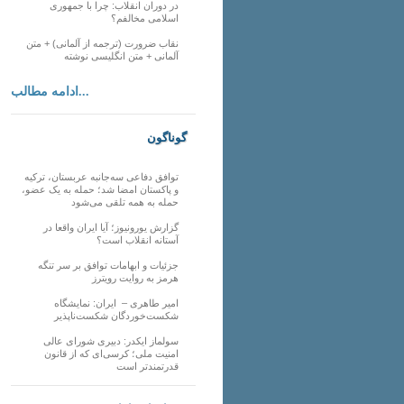
در دوران انقلاب: چرا با جمهوری
اسلامی مخالفم؟
نقاب ضرورت (ترجمه از آلمانی) + متن
آلمانی + متن انگلیسی نوشته
ادامه مطالب...
گوناگون
توافق دفاعی سه‌جانبه عربستان، ترکیه
و پاکستان امضا شد؛ حمله به یک عضو،
حمله به همه تلقی می‌شود
گزارش یورونیوز؛ آیا ایران واقعا در
آستانه انقلاب است؟
جزئیات و ابهامات توافق بر سر تنگه
هرمز به روایت رویترز
امیر طاهری – ایران: نمایشگاه
شکست‌خوردگان شکست‌ناپذیر
سولماز ایکدر: دبیری شورای عالی
امنیت ملی؛ کرسی‌ای که از قانون
قدرتمندتر است