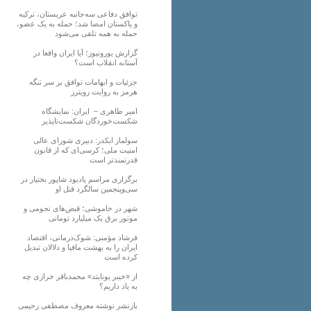
توافق دفاعی سه‌جانبه عربستان، ترکیه
و پاکستان امضا شد؛ حمله به یک عضو،
حمله به همه تلقی می‌شود
گزارش یورونیوز؛ آیا ایران واقعا در
آستانه انقلاب است؟
جزئیات و ابهامات توافق بر سر تنگه
هرمز به روایت رویترز
امیر طاهری – ایران: نمایشگاه
شکست‌خوردگان شکست‌ناپذیر
سولماز ایکدر: دبیری شورای عالی
امنیت ملی؛ کرسی‌ای که از قانون
قدرتمندتر است
برگزاری مراسم یادبود شاپور بختیار در
سی‌وپنجمین سالگرد قتل او
شهر در خاموشی؛ قبض‌های نجومی و
موتور برق یک میلیارد تومانی
فرشاد مؤمنی: شوک‌درمانی، اقتصاد
ایران را به بهشت مافیا و دلالان تبدیل
کرده است
از «خیبر یونایتد» محمدباقر خرازی چه
به یاد داریم؟
بازنشر نوشته معروف مصطفی رحیمی