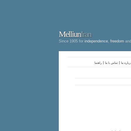
Melliun
Iran
Since 1905 for
independence
,
freedom
an
رباره ما
تماس با ما
راهنما