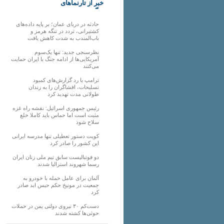
خبر از تارنماهای
دیگر
حادثه در دریای عمان؛ بر پایه داده‌های
کشتیرانی، تردد در تنگه هرمز و
باب‌المندب به شدت کاهش یافت
نظرسنجی جدید: تنها یک‌سوم
آمریکایی‌ها از ادامه جنگ با ایران حمایت
می‌کنند
ترامپ با رد گزارش‌های کمبود
تسلیحات، افشاگران را به زندان
طولانی مدت تهدید کرد
رئیس‌ جمهوری اسرائیل: نقشه راه غزه
مثبت است اما حماس باید کاملا خلع
سلاح شود
کویت دستور تعطیلی تنها مدرسه ایرانی
این کشور را صادر کرد
دو فوتبالیست سابق تیم ملی زنان ایران
رسما شهروند استرالیا شدند
آلمان برای عامل حمله با خودرو به
جمعیت در مونیخ حکم حبس ابد صادر
کرد
دست‌کم ۳۰ نیروی دولتی یمن در حملات
حوثی‌ها کشته شدند