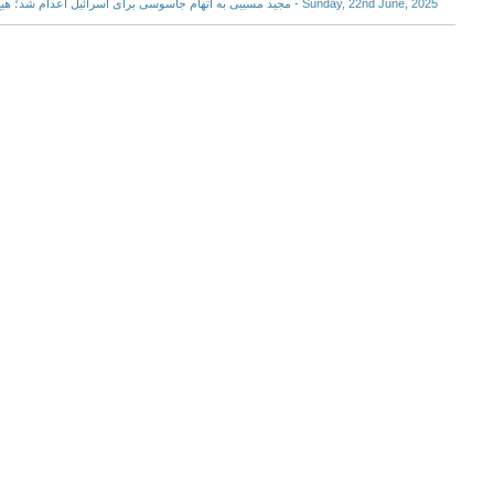
Sunday, 22nd June, 2025 - مجید مسیبی به اتهام جاسوسی برای اسرائیل اعدام شد؛ هیچ پیشینه‌ای از این فرد در دسترس نیست