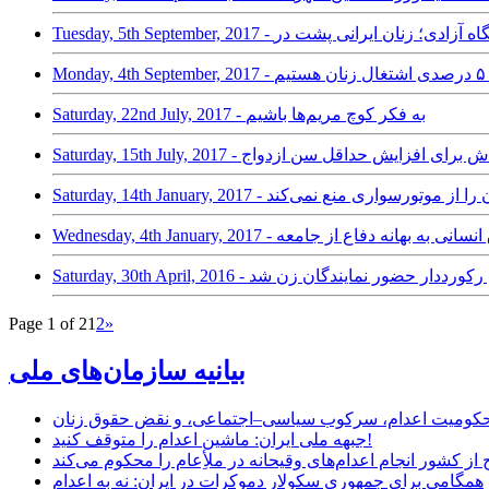
نان سوری در ورزشگاه آزادی؛ زنان ایرانی پشت در
Saturday, 22nd July, 2017 - به فکر کوچ مریم‌ها باشیم
 مدنی: نقض حقوق انسانی به بهانه دفاع از جامعه
Saturday, - مجلس دهم رکورددار حضور نمایندگان زن شد
Page 1 of 2
1
2
»
بیانیه سازمان‌های ملی
ر محکومیت اعدام، سرکوب سیاسی–اجتماعی، و نقض حقوق زنان
جبهه ملی ایران: ماشین اعدام را متوقف کنید!
از کشور انجام اعدام‌های وقیحانه در ملأِعام را محکوم می‌کند
همگامی برای جمهوری سکولار دموکرات در ایران: نه به اعدام