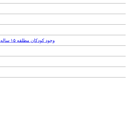
Saturday, 15th July, 2017 - وجود کودکان مطلقه ۱۵ ساله در کشور/ ورود مجلس به پدیده “کودک همسری” و بررسی علل آن/ تلاش برای افزایش حداقل سن ازدواج