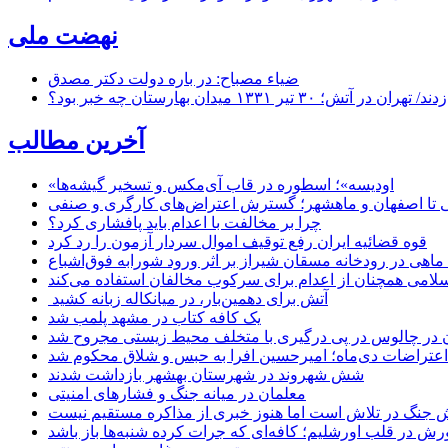
نهضت ملی
ضیاء مصباح: در باره دولت دکتر مصدق
۱ میدان بهارستان چه خبر بود؟
آخرین مطالب
«اودیسه»؛ اسطوره در قاب آی‌مکس و تسخیر گیشه‌ها
 تا اصفهان و ماهشهر؛ گسترش اعتراض‌های کارگری و صنفی
چرا بر مخالفت با اعدام باید پافشاری کرد؟
قوه قضائیه ایران رفع توقیف اموال سردار آزمون را رد کرد
امی همچنان از اعدام برای سرکوب مخالفان استفاده می‌کند
آتش برای دهمین‌بار، در میانکاله زبانه کشید
یک کافه کتاب در مشهد پلمب شد
ن در چالوس در پی درگیری با متخلف محیط زیستی مجروح شد
اعتراضات دی‌ماه؛ امیرحسین افرا به حبس و شلاق محکوم شد
شش شهروند در شهرستان بهشهر بازداشت شدند
معلمان در میانه جنگ و فشارهای امنیتی
 جنگ در تلاش است اما هنوز خبری از مذاکره مستقیم نیست
ش در قلب اورشلیم؛ کافه‌ای که جرات کرده شنبه‌ها باز باشد