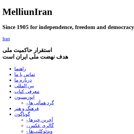
Melliun
Iran
Since 1905 for
independence
,
freedom
and
democrac
Iran
استقرار
حاکميت ملی
هدف نهضت ملی ایران است
راهنما
تماس با ما
درباره ما
بین المللی
معرفی کتاب
اپوزیسیون
- گرد همآئی ها
فرهنگ و هنر
گوناگون
- آخرین خبرها
- گالری عکس
- ویدئوکلیپ‌ها