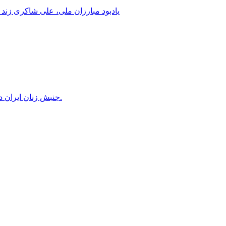
یادبود مبارزان ملی، علی شاکری زند 
جنبش زنان ایران در دوران محمدرضاشاه، بخش سوم – سازمان زنان در کنترل مردان! پس از کودتای ۱۳۳۲ دولت کنترل سازمان زنان را بدست گرفت.