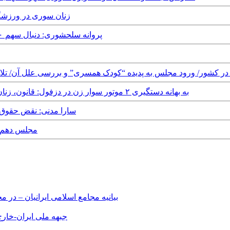
Tuesday, 5th September, 2017 - ز
Monday, 4th September, 2017 - پروانه سلحشوری: دنبال سهم ۵۰ درصدی اشتغال زنان هستیم
Saturday, 14th January, 2017 - به بهانه دستگیری ٢ موتور سوار زن در دزفول: قانون، زنان را از موتورسواری منع نمی‌کند
Wednesday, 4th January, 2017 - سارا
 30th April, 2016
بیانیه مجامع اسلامی ایرانیان – د
جبهه ملی ایران-خارج 