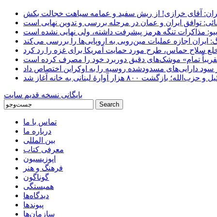
ان: آقای خرازی! از ریش سفید و عمامه سیاهت خجالت بکش
ائی: توافق ایران و عمان در مرحله بررسی و تدوین نهایی است
یو: مذاکرات تنگه هرمز پیشرفت داشته، ولی نهایی نشده است
ایران اجازه عملیات مین‌روبی به اروپایی‌ها را بررسی می‌کند
 خلع سلاح حماس، طرح مورد حمایت آمریکا برای غزه را رد کرد
 «تقریباً تمام» موشک‌های دقیق دوربرد خود را مصرف کرده است
شت ۸۰۰ هزار آوارۀ لبنانی به خانه‌ آغاز شد
بایگانی نسخه قدیم سایت
تماس با ما
درباره ما
بین المللی
معرفی کتاب
اپوزیسیون
فرهنگ و هنر
گوناگون
همبستگی
دیدگاه‌ها
پیوندها
سازمان‌ها