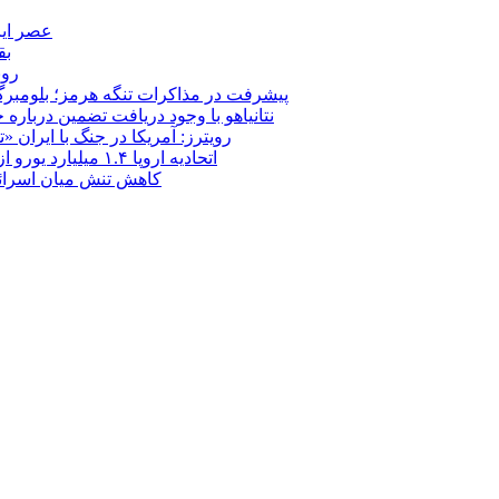
عصر ایر
بق
روب
پیشرفت در مذاکرات تنگه هرمز؛ بلومبرگ: 
نتانیاهو با وجود دریافت تضمین درباره
رویترز: آمریکا در جنگ با ایران
اتحادیه اروپا ۱.۴ میلیارد یورو از سود دارایی‌های مسدودشده روسیه را به اوکراین ‏اختصاص داد
کاهش تنش میان اسرائیل و حزب‌الله؛ بازگ