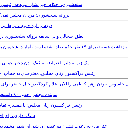
Sunday, 8th September, 2019 - سلحشوری: احکام اخیر نشان م
Friday, 7th June, 2019 - پروانه سلحشوری: مردان
Wednesday, 5th September, 2018 - دردسر تازه 
Wednesday, 5th September, 2018 - نطق جنجالی و بی سابقه پروا
Tuesday, 24th April, 2018 - یک زن به دلیل اعتراض به کتک ز
Tuesday, 3rd April, 2018 - رئیس فراکسیون زنان مجلس: معترضان به 
روانه سلحشوری: چرا یونسی جاسوس نبودن زهرا کاظمی را الان اعلام کرد؟/ در حال ح
Friday, 5th January, 2018 - نماینده مجلس: حدود ۹۰ دانشجو در سراسر کشور بازداشت شده‌اند
Wednesday, 15th November, 2017 - رئیس فراکسیون زنان مجلس: با
Monday, 2nd October, 2017 - 
Saturday, 16th September, 2017 - «اعتراض» به دعوت نشدن دو عضو زن شورای شه