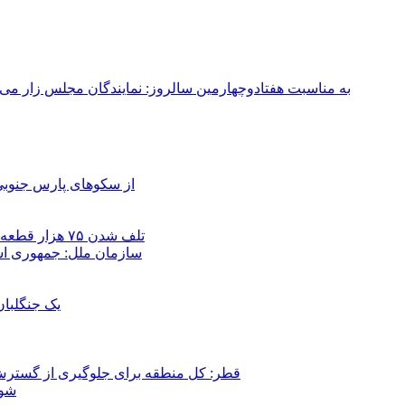
به مناسبت هفتادوچهارمین سالروز: نمایندگان مجلس زار می‌زدند/ تهران در آتش؛ ۳۰ تیر ۳۳۱
از سکوهای پارس جنوبی
تلف شدن ۷۵ هزار قطعه ماهی در رودخانه مسقان شیراز بر اثر ورود شورابه فوق‌اشباع
سازمان ملل: جمهوری اسل
یک جنگلبا
قطر: کل منطقه برای جلوگیری از گسترش
شور