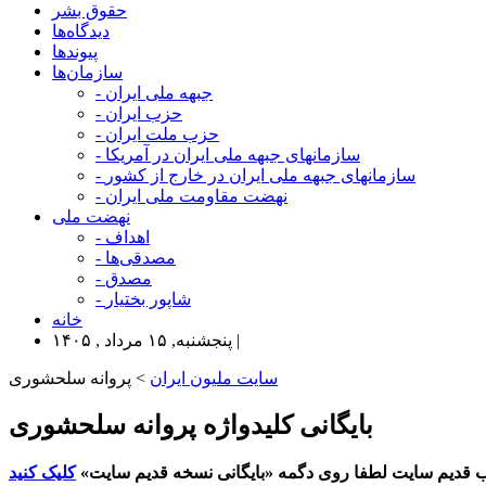
حقوق بشر
دیدگاه‌ها
پیوندها
سازمان‌ها
- جبهه ملی ایران
- حزب ایران
- حزب ملت ایران
- سازمانهای جبهه ملی ایران در آمریکا
- سازمانهای جبهه ملی ایران در خارج از کشور
- نهضت مقاومت ملی ایران
نهضت ملی
- اهداف
- مصدقی‌ها
- مصدق
- شاپور بختیار
خانه
پنجشنبه, ۱۵ مرداد , ۱۴۰۵ |
سایت ملیون ایران
> پروانه سلحشوری
بایگانی کلیدواژه پروانه سلحشوری
 قدیم سایت لطفا روی دگمه «بایگانی نسخه قدیم سایت»
کلیک کنید