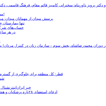
و دکتر پرویز داورپناه: سخنرانی کامبیز قائم مقام، فرهنگ قاسمی، 
مشروطۀ ایرانی 120 ساله شد/ فراز و نشیب آری، شکست اما نه!
پرسش میدان از مهمانان میدان: مردم کیست؟ و آ
تنها بیمارستان 
حساب‌های شرکت ملی نفت به‌
در هر ساعت
ج
قطر: کل منطقه برای جلوگیری از گسترش
شور
خبر ایران‌اینترنشنا
ادعای استعفای ۲۸باره پزشکیان و هشدار مجتبی خامنه‌ای در روایت خرازی؛ رئیس‌جمهور تکذیب کرد