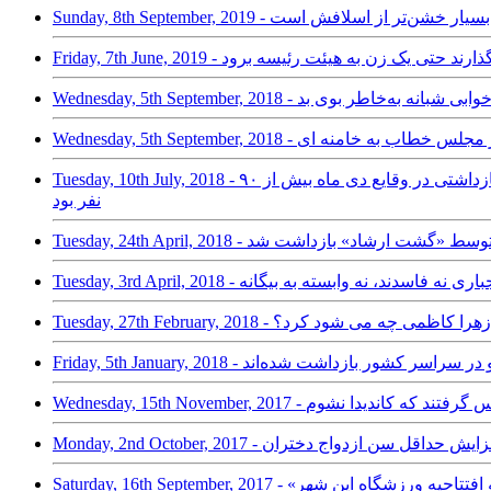
ی‌دهد رئیسی بسیار خشن‌تر از اسلافش است
 مجلس نمی‌گذارند حتی یک زن به هیئت رئیسه برود
خوزستانی‌ها؛ بی‌خوابی شبانه به‌خاطر بوی بد
نه سلحشوری در مجلس خطاب به خامنه ای
Tuesday, 10th July, 2018 - پروانه سلحشوری رییس فراکسیون زنان مجلس؛ ۲ دانشجو هنوز در بازداشت هستند/ برای ۱۷ نفر حکم صادر شده است/ آمار دانشجویان بازداشتی در وقایع دی ماه بیش از ۹۰
نفر بود
دن دختر جوانی توسط «گشت ارشاد» بازداشت شد
حجاب اجباری نه فاسدند، نه وابسته به بیگانه
اضر برای زهرا کاظمی چه می شود کرد؟
 همسرم تماس گرفتند که کاندیدا نشوم
سنگ‌اندازی‌ برای افزایش حداقل سن ازدواج دختران
ر مشهد به افتتاحیه ورزشگاه این شهر