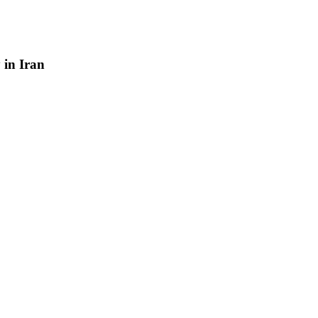
y
in
Iran