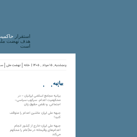
استقرار
حاکميت
هدف نهضت ملی 
است
پنجشنبه, ۱۵ مرداد , ۱۴۰۵ |
خانه
نهضت ملی
ساز
بیانیه
سازمان‌های
ملی
بیانیه مجامع اسلامی ایرانیان – در
محکومیت اعدام، سرکوب سیاسی–
اجتماعی، و نقض حقوق زنان
جبهه ملی ایران: ماشین اعدام را متوقف
کنید!
جبهه ملی ایران-خارج از کشور انجام
اعدام‌های وقیحانه در ملأِعام را محکوم
می‌کند