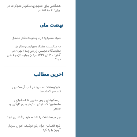
همگامی برای جمهوری سکولار دموکرات در
ایران: نه به اعدام
نهضت ملی
ضیاء مصباح: در باره دولت دکتر مصدق
به مناسبت هفتادوچهارمین سالروز:
نمایندگان مجلس زار می‌زدند/ تهران در
آتش؛ ۳۰ تیر ۱۳۳۱ میدان بهارستان چه خبر
بود؟
آخرین مطالب
«اودیسه»؛ اسطوره در قاب آی‌مکس و
تسخیر گیشه‌ها
از سکوهای پارس جنوبی تا اصفهان و
ماهشهر؛ گسترش اعتراض‌های کارگری و
صنفی
چرا بر مخالفت با اعدام باید پافشاری کرد؟
قوه قضائیه ایران رفع توقیف اموال سردار
آزمون را رد کرد