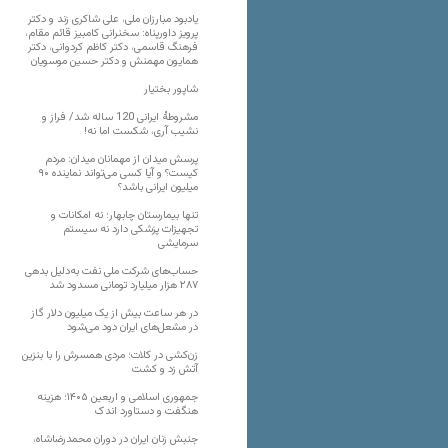
یادبود مبارزان ملی، علی شاکری زند و دکتر
پرویز داورپناه: سخنرانی کامبیز قائم مقام،
فرهنگ قاسمی، دکتر کاظم کردوانی، دکتر
همایون مهمنش و دکتر حسین موسویان
شاپور بختیار
مشروطۀ ایرانی 120 ساله شد/ فراز و
نشیب آری، شکست اما نه!
پرسش میدان از مهمانان میدان: مردم
کیست؟ و آیا کسی می‌تواند نماینده ۹۰
میلیون ایرانی باشد؟
تنها بیمارستان چابهار؛ نه امکانات و
تجهیزات پزشکی دارد نه سیستم
سرمایشی
حساب‌های شرکت ملی نفت به‌دلیل بدهی
۲۸۷ هزار میلیارد تومانی مسدود شد
در هر ساعت بیش از یک میلیون دلار گاز
در مشعل‌های ایران دود می‌شود
زن‌کشی در کلات؛ مردی همسرش را با بنزین
آتش زد و کشت
جمهوری اسلامی و اربعین ۱۴۰۵؛ هزینه
هنگفت و دستاورد اندک
جنبش زنان ایران در دوران محمدرضاشاه،