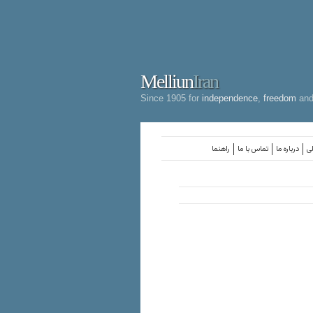
Melliun
Iran
Since 1905 for
independence
,
freedom
an
لی
درباره ما
تماس با ما
راهنما