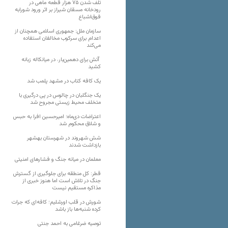
تلف شدن ۷۵ هزار قطعه ماهی در
رودخانه مسقان شیراز بر اثر ورود شورابه
فوق‌اشباع
سازمان ملل: جمهوری اسلامی همچنان از
اعدام برای سرکوب مخالفان استفاده
می‌کند
آتش برای دهمین‌بار، در میانکاله زبانه
کشید
یک کافه کتاب در مشهد پلمب شد
یک جنگلبان در چالوس در پی درگیری با
متخلف محیط زیستی مجروح شد
اعتراضات دی‌ماه؛ امیرحسین افرا به حبس
و شلاق محکوم شد
شش شهروند در شهرستان بهشهر
بازداشت شدند
معلمان در میانه جنگ و فشارهای امنیتی
قطر: کل منطقه برای جلوگیری از گسترش
جنگ در تلاش است اما هنوز خبری از
مذاکره مستقیم نیست
شورش در قلب اورشلیم؛ کافه‌ای که جرات
کرده شنبه‌ها باز باشد
توصیه ضرغامی به احمد جنتی