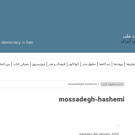
 ملی
ایران
d
democracy
in
Iran
مان‌ها
پیوندها
دیدگاه‌ها
حقوق بشر
گوناگون
فرهنگ و هنر
اپوزیسیون
معرفی کتاب
بین المل
سایت ملیون ایران
> mossadegh-hashemi
mossadegh-hashemi
-
Saturday, 9th January, 2016