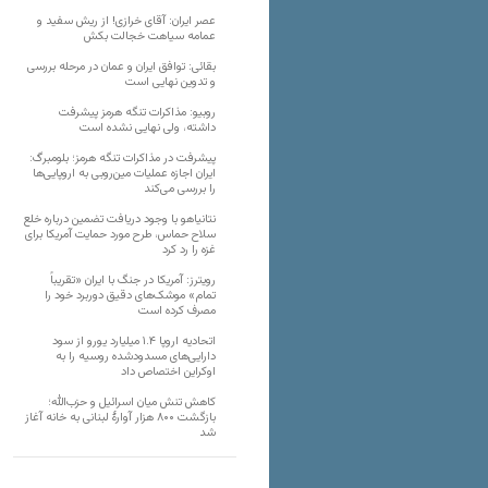
عصر ایران: آقای خرازی! از ریش سفید و
عمامه سیاهت خجالت بکش
بقائی: توافق ایران و عمان در مرحله بررسی
و تدوین نهایی است
روبیو: مذاکرات تنگه هرمز پیشرفت
داشته، ولی نهایی نشده است
پیشرفت در مذاکرات تنگه هرمز؛ بلومبرگ:
ایران اجازه عملیات مین‌روبی به اروپایی‌ها
را بررسی می‌کند
نتانیاهو با وجود دریافت تضمین درباره خلع
سلاح حماس، طرح مورد حمایت آمریکا برای
غزه را رد کرد
رویترز: آمریکا در جنگ با ایران «تقریباً
تمام» موشک‌های دقیق دوربرد خود را
مصرف کرده است
اتحادیه اروپا ۱.۴ میلیارد یورو از سود
دارایی‌های مسدودشده روسیه را به
اوکراین ‏اختصاص داد
کاهش تنش میان اسرائیل و حزب‌الله؛
بازگشت ۸۰۰ هزار آوارۀ لبنانی به خانه‌ آغاز
شد