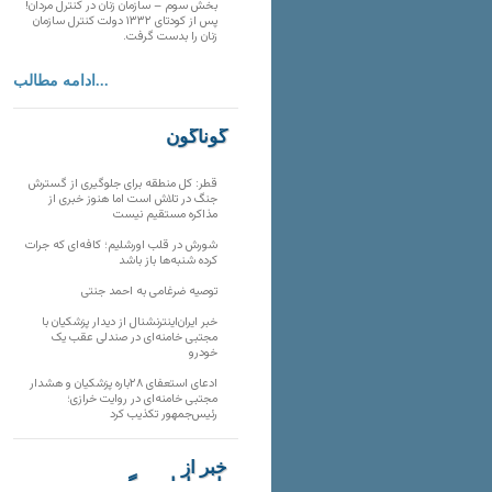
بخش سوم – سازمان زنان در کنترل مردان!
پس از کودتای ۱۳۳۲ دولت کنترل سازمان
زنان را بدست گرفت.
ادامه مطالب...
گوناگون
قطر: کل منطقه برای جلوگیری از گسترش
جنگ در تلاش است اما هنوز خبری از
مذاکره مستقیم نیست
شورش در قلب اورشلیم؛ کافه‌ای که جرات
کرده شنبه‌ها باز باشد
توصیه ضرغامی به احمد جنتی
خبر ایران‌اینترنشنال از دیدار پزشکیان با
مجتبی خامنه‌ای در صندلی عقب یک
خودرو
ادعای استعفای ۲۸باره پزشکیان و هشدار
مجتبی خامنه‌ای در روایت خرازی؛
رئیس‌جمهور تکذیب کرد
خبر از
تارنماهای دیگر