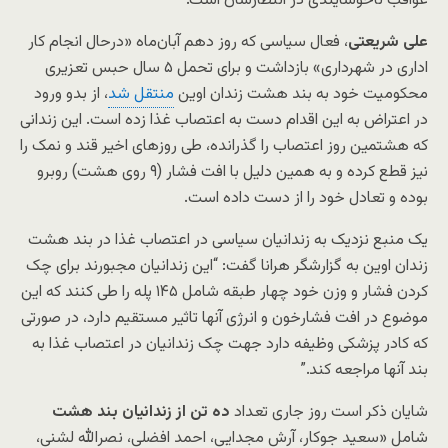
عواقب ناخوشایندی در انتظارشان است.”
علی شریعتی
، فعال سیاسی که روز دهم آبان‌ماه «درحال انجام کار
اداری در شهرداری» بازداشت و برای تحمل ۵ سال حبس تعزیری
محکومیت خود به بند هشت زندان اوین
منتقل شد
، از بدو ورود
در اعتراض به این اقدام دست به اعتصاب غذا زده است. این زندانی
که هشتمین روز اعتصاب را گذرانده، طی روزهای اخیر قند و نمک را
نیز قطع کرده و به همین دلیل با افت فشار (۹ روی هشت) روبرو
بوده و تعادل خود را از دست داده است.
یک منبع نزدیک به زندانیان سیاسی در اعتصاب غذا در بند هشت
زندان اوین به گزارشگر هرانا گفت: “این زندانیان مجبورند برای چک
کردن فشار و وزن خود چهار طبقه شامل ۱۴۵ پله را طی کنند که این
موضوع در افت فشارخون و انرژی آنها تاثیر مستقیم دارد، در صورتی
که کادر پزشکی وظیفه دارد جهت چک زندانیان در اعتصاب غذا به
بند آنها مراجعه کند.”
شایان ذکر است روز جاری تعداد
ده تن از زندانیان بند هشت
شامل «سعید جوکار، آرش مجدایی، احمد افضلی، نصرالله لشنی،