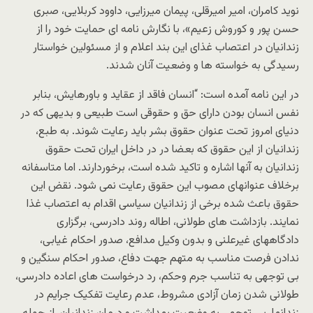
نوید کامران، امیر امیرقلی، پیمان میرزایی، داوود کربلایی، صبری
حسن پور و کوروش زعیم»، با نگارش نامه ای حمایت خود را از
زندانیان در اعتصاب غذای این بند اعلام و از مسئولین خواستار
رسیدگی به خواسته ها و وضعیت آنان شدند.
در این نامه آمده است: “انسان فاقد از عقاید و باورهایش، بنابر
نفس انسان بودن دارای حق و حقوقی است طبیعی و بدیهی که در
دنیای امروز تحت عنوان حقوق بشر باید رعایت شوند. به طبع،
زندانیان از این حقوق که بعضا در در داخل ایران تحت حقوق
زندانیان به آنها اشاره و تاکید شده است، برخوردارند. اما متاسفانه
برخلاف عنوانهای مصوب این حقوق رعایت نمی شود. نقض این
حقوق باعث شده برخی از زندانیان سیاسی اقدام به اعتصاب غذا
نمایند. بازداشت های طولانی، اطاله روند دادرسی، برگزاری
دادگاههای غیرعلنی و بدون وکیل مدافع، صدور احکام غیابی،
ندادن فرصت مناسب به متهم جهت دفاع، صدور احکام سنگین و
بی توجهی به تناسب جرم وحکم، رد درخواست های اعاده دادرسی،
طولانی شدن زمان آزادی مشروط، عدم رعایت تفکیک جرایم در