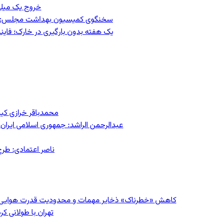
خروج یک میلیون کار
سخنگوی کمیسیون بهداشت مجلس: حذف ارز دارو می‌تواند ۱۴۰۶ ر
یک هفته بدون بارگیری در خارک؛ فاینن
محمدباقر خرازی کی
عبدالرحمن الراشد: جمهوری اسلامی ایران 
ناصر اعتمادی: طرح
کاهش «خطرناک» ذخایر مهمات و محدودیت قدرت هوایی؛ سی‌ان
تهران با طولانی ک