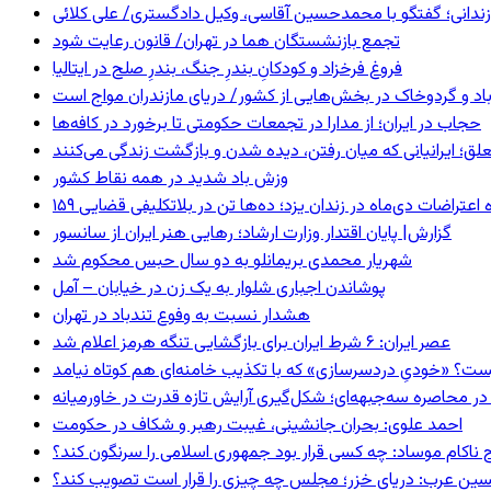
ندانی؛ گفتگو با محمدحسین آقاسی، وکیل دادگستری/ علی کلائی
تجمع بازنشستگان هما در تهران/ قانون رعایت شود
فروغ فرخزاد و کودکانِ بندرِ جنگ، بندرِ صلح در ایتالیا
اد و گردوخاک در بخش‌هایی از کشور/ دریای مازندران مواج است
حجاب در ایران؛ از مدارا در تجمعات حکومتی تا برخورد در کافه‌ها
ق؛ ایرانیانی که میان رفتن، دیده شدن و بازگشت زندگی می‌کنند
وزش باد شدید در همه نقاط کشور
ده اعتراضات دی‌ماه در زندان یزد؛ ده‌ها تن در بلاتکلیفی قضایی
گزارش| پایان اقتدار وزارت ارشاد؛ رهایی هنر ایران از سانسور
شهریار محمدی بریمانلو به دو سال حبس محکوم شد
پوشاندن اجباری شلوار به یک زن در خیابان – آمل
هشدار نسبت به وفوع تندباد در تهران
عصر ایران: ۶ شرط ایران برای بازگشایی تنگه هرمز اعلام شد
ست؟ «خودیِ دردسرسازی» که با تکذیب خامنه‌ای هم کوتاه نیامد
در محاصره سه‌جبهه‌ای؛ شکل‌گیری آرایش تازه قدرت در خاورمیانه
احمد علوی: بحران جانشینی، غیبت رهبر و شکاف در حکومت
 ناکام موساد: چه کسی قرار بود جمهوری اسلامی را سرنگون کند؟
ین عرب: دریای خزر؛ مجلس چه چیزی را قرار است تصویب کند؟