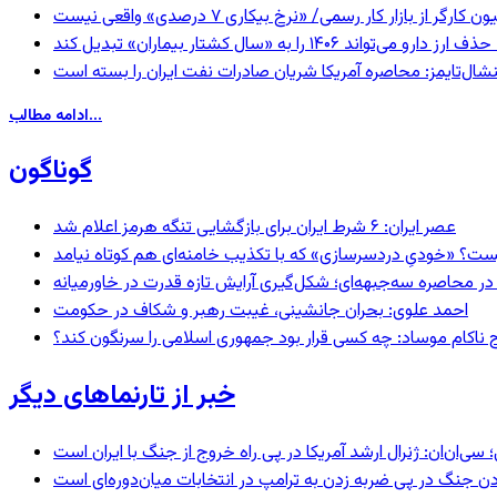
گر از بازار کار رسمی/ «نرخ بیکاری ۷ درصدی» واقعی نیست
ا به «سال کشتار بیماران» تبدیل کند
شال‌تایمز: محاصره آمریکا شریان صادرات نفت ایران را بسته است
ادامه مطالب...
گوناگون
عصر ایران: ۶ شرط ایران برای بازگشایی تنگه هرمز اعلام شد
ست؟ «خودیِ دردسرسازی» که با تکذیب خامنه‌ای هم کوتاه نیامد
در محاصره سه‌جبهه‌ای؛ شکل‌گیری آرایش تازه قدرت در خاورمیانه
احمد علوی: بحران جانشینی، غیبت رهبر و شکاف در حکومت
 ناکام موساد: چه کسی قرار بود جمهوری اسلامی را سرنگون کند؟
خبر از تارنماهای دیگر
‌ان: ژنرال ارشد آمریکا در پی راه خروج از جنگ با ایران است
ردن جنگ در پی ضربه زدن به ترامپ در انتخابات میان‌دوره‌ای است