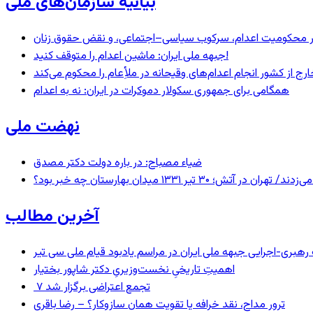
بیانیه سازمان‌های ملی
– در محکومیت اعدام، سرکوب سیاسی–اجتماعی، و نقض حقوق زنان
جبهه ملی ایران: ماشین اعدام را متوقف کنید!
رج از کشور انجام اعدام‌های وقیحانه در ملأِعام را محکوم می‌کند
همگامی برای جمهوری سکولار دموکرات در ایران: نه به اعدام
نهضت ملی
ضیاء مصباح: در باره دولت دکتر مصدق
 ۱۳۳۱ میدان بهارستان چه خبر بود؟
آخرین مطالب
ری-اجرایی جبهه ملی ایران در مراسم یادبود قیام ملی سی تیر
اهمیتِ تاریخیِ نخست‌وزیریِ دکتر شاپور بختیار
۷ تجمع اعتراضی برگزار شد
ترور مداح، نقد خرافه یا تقویت همان سازوکار؟ – رضا باقری