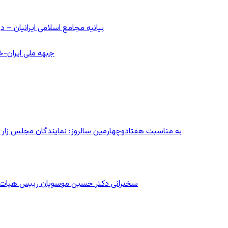
بیانیه مجامع اسلامی ایرانیان 
جبهه ملی ایران-خا
به مناسبت هفتادوچهارمین سالروز: نمایندگان مجلس زار می‌زدند/ تهران در آتش؛ ۳۰ تیر
سخنرانی دکتر حسین موسویان رییس هیات رهب