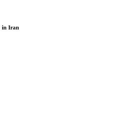
y
in
Iran