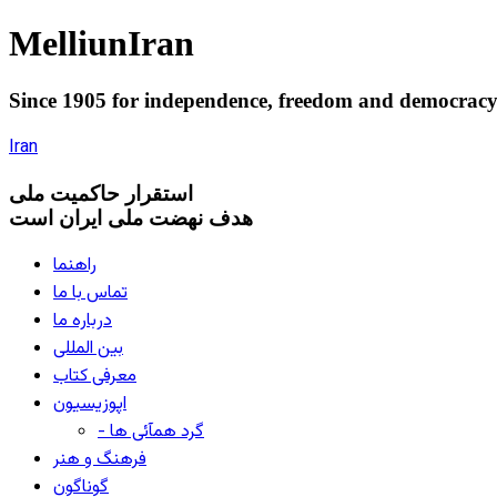
Melliun
Iran
Since 1905 for
independence
,
freedom
and
democrac
Iran
استقرار
حاکميت ملی
هدف نهضت ملی ایران است
راهنما
تماس با ما
درباره ما
بین المللی
معرفی کتاب
اپوزیسیون
- گرد همآئی ها
فرهنگ و هنر
گوناگون