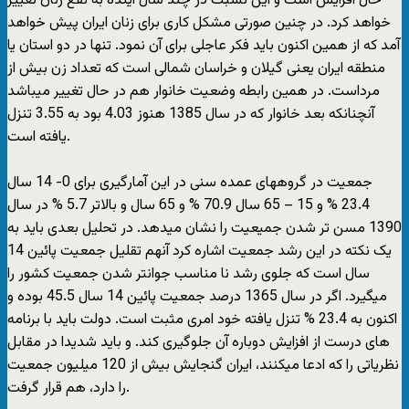
حال افزایش است و این نسبت در چند سال آینده به نفع زنان تغییر
خواهد کرد. در چنین صورتی مشکل کاری برای زنان ایران پیش خواهد
آمد که از همین اکنون باید فکر عاجلی برای آن نمود. تنها در دو استان یا
منطقه ایران یعنی گیلان و خراسان شمالی است که تعداد زن بیش از
مرداست. در همین رابطه وضعیت خانوار هم در حال تغییر میباشد
آنچنانکه بعد خانوار که در سال 1385 هنوز 4.03 بود به 3.55 تنزل
یافته است.
جمعیت در گروههای عمده سنی در این آمارگیری برای 0- 14 سال
23.4 % و 15 – 65 سال 70.9 % و 65 سال و بالاتر 5.7 % در سال
1390 مسن تر شدن جمیعیت را نشان میدهد. در تحلیل بعدی باید به
یک نکته در این رشد جمعیت اشاره کرد آنهم تقلیل جمعیت پائین 14
سال است که جلوی رشد نا مناسب جوانتر شدن جمعیت کشور را
میگیرد. اگر در سال 1365 درصد جمعیت پائین 14 سال 45.5 بوده و
اکنون به 23.4 % تنزل یافته خود امری مثبت است. دولت باید با برنامه
های درست از افزایش دوباره آن جلوگیری کند. و باید شدیدا در مقابل
نظریاتی را که ادعا میکنند، ایران گنجایش بیش از 120 میلیون جمعیت
را دارد، هم قرار گرفت.