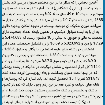
آخرین بخشی را که بنظر ما در این مختصر میتوان بررسی کرد بخش
سواد و تحصیل عالی (دانشگاهی) است. آمار نشان میدهد که میزان با
سوادی جمعیت 10 تا 49 سال به 92.4% رسیده است و نسبت به سال
1385 رشدی به مقدار 0.7% را نشان میدهد. در بخشی که در اختیار ما
میباشد میزان تفکیک آن موجود نیست، در نتیجه امکان برخورد دقیق
به آن را به آینده موکول میکنیم. در همین رابطه تعداد جمعیت دارای
تحصیلات عالی و حوزوی به بیش از 10 میلیون رسید که 5.474.683 یا
7.29% را مرد و 5.023.992 یا 6.69% را زن تشکیل میدهند. عمده این
اشخاص در رشته های علوم اجتماعی، بازرگانی و حقوق 28.6% و
مهندسی، تولید و ساخت 28.0% به اضافه علوم، ریاضی و کامپیوتر
9.0% که بخش فنی درمجموع 37.0% میشود. علوم انسانی و هنر
14.0% کل فارغ التحصیلان شامل میگردد. در حالیکه در رشته پزشکی
که در اینجا تحت عنوان بهداشت و رفاه (بهزیستی) آورده شده فقط
531.848 نفر یا 5.1% تحصیل کرده اند. باید اشاره کرد که پرستارها و
قابله های دیپلمه و غیره هم در این رقم وجود دارند که نمودار کمبود
پزشک و بخصوص پزشک متخصص میشود. دولت باید شرایط لازم
برای پخش پزشکان در سطح کشور بخصوص در شهرک ها و روستاهای
( بزرگ ) توسعه دهد. بطور نمونه ایجاد شرایط درمانی اولیه در