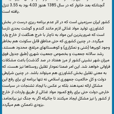
آنچنانکه بعد خانوار که در سال 1385 هنوز 4.03 بود به 3.55 تنزل
یافته است.
کشور ایران سرزمینی است که در اثر عدم برنامه ریزی درست در بخش
کشاورزی، تولید مواد غذائی لازم مانند گندم و گوشت بحدی نارسا
است که ضروریترین این مواد به ناچار با خرج هنگفت از خارج وارد
میگردد. در چنین کشوری که حتی مناطق قابل سکونت هم بخاطر
وجود کویرها (شنی و نمکزاری) و کوهستانهای مرتفع، محدود هستند،
رشد سالانه جمعیت و بخصوص جمعیت شهری (طبق جدول فوق
میزان شهر نشینی کشور از مرز هفتاد در صد گذشت) باعث مشکلات
فراوانی خواهد شد. این امر ضمنا نمودار تقلیل روستاها نیز هست، که
به معنی تقلیل بخش کشاورزی هم میتواند باشد. در چنین شرایطی
دولت و کل حاکمیت جمهوری اسلامی نه تنها برنامه ای برای رفع این
مشکل ارائه نمیدهند بلکه بر عکس با ایجاد تشنجات در سیاست
خارجی دولت حتی برای رفع کمبود مواد غذائی از طریق واردات از خارج
از کشور را نیز مشکل ایجاد میکنند تا جائیکه اگر به جنگ نیز بیانجامد،
بزودی ناممکن هم میگردد.