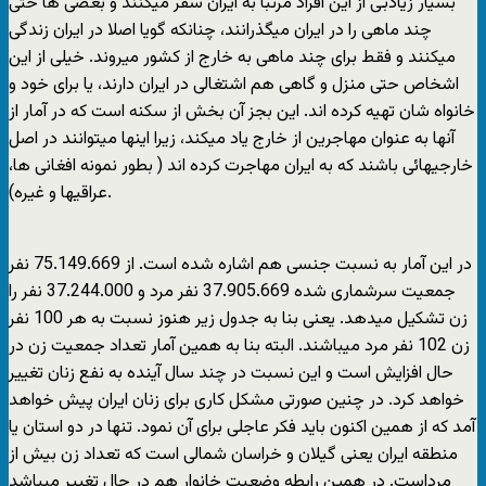
بسیار زیادبی از این افراد مرتبا به ایران سفر میکنند و بعضی ها حتی
چند ماهی را در ایران میگذرانند، چنانکه گویا اصلا در ایران زندگی
میکنند و فقط برای چند ماهی به خارج از کشور میروند. خیلی از این
اشخاص حتی منزل و گاهی هم اشتغالی در ایران دارند، یا برای خود و
خانواه شان تهیه کرده اند. این بجز آن بخش از سکنه است که در آمار از
آنها به عنوان مهاجرین از خارج یاد میکند، زیرا اینها میتوانند در اصل
خارجیهائی باشند که به ایران مهاجرت کرده اند ( بطور نمونه افغانی ها،
عراقیها و غیره).
در این آمار به نسبت جنسی هم اشاره شده است. از 75.149.669 نفر
جمعیت سرشماری شده 37.905.669 نفر مرد و 37.244.000 نفر را
زن تشکیل میدهد. یعنی بنا به جدول زیر هنوز نسبت به هر 100 نفر
زن 102 نفر مرد میباشند. البته بنا به همین آمار تعداد جمعیت زن در
حال افزایش است و این نسبت در چند سال آینده به نفع زنان تغییر
خواهد کرد. در چنین صورتی مشکل کاری برای زنان ایران پیش خواهد
آمد که از همین اکنون باید فکر عاجلی برای آن نمود. تنها در دو استان یا
منطقه ایران یعنی گیلان و خراسان شمالی است که تعداد زن بیش از
مرداست. در همین رابطه وضعیت خانوار هم در حال تغییر میباشد