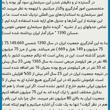
در گسترده تر و دقیقتر شدن این سرشماری سود آور بوده را به
متخصصین امور آمارگیری واگذار میکنیم. با اینهمه به نظر میرسد که
امور سرشماری به استانداردهای بین المللی نزدیک شده است. ما در
این نوشته از این آمارها و جدول های ارایه شده استفاده کرده ایم. (
تمامی جدولهای زیر از نشریه ” گزیده نتایج سرشماری عمومی نفوس و
مسکن 1390 ” مرکز آمار ایران برداشته شده است).
بنا به این آمارگیری جمعیت ایران در سال 1390 شمسی 75.149.669 (
75 میلیون و 149 هزار و 669 ) نفر میباشد. یعنی از مرز 75 میلیون
نفرنیز گذشته است. این در زمانی است که تراکم جمعیت کشور با رقم
46 نفر در هر کیلومتر مربعی نسبت به سال 1365 یعنی 25 سال پبش
که 30 نفر در هر کیبلومتر مربع بوده بمیزان 16 نفر اضافه شده است.
در نتیجه جمعیت ایران در این 25 سال آخر بیش از 50% افزایش داشته
است. فراموش نکنیم که در این آمارگیری هیچ اشاره ای به بیش از 5
میلیون ایرانی مقیم خارج از کشور نشده است. اگر این تعداد را هم که
بدلایل مختلف کشور را ترک کرده اند به این 75 میلیون اضافه کنیم
جمعیت ایران به بالای 80 میلیون نفر میرسد. حال چرا باید این رقم را
هم در نظر گرفت؟ تنها به یک علت آن اشاره میکنیم و انهم اینکه تعداد