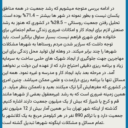
در ادامه بررسی متوجه میشویم که رشد جمعیت در همه مناطق
یکسان نیست و بطور نمونه در شهر ها بیشتر – 71.4% بوده است.
تحلیل رفتن جمعیت روستائی – 28.5% در کشوری که هنوز به رشد
صنعتی لازم برای ایجاد کار و امکانات ضروری زندگی سالم اجتماعی برای
خانواده های شهری فراهم نیست، بسیار سئوال برانگیز است. باید
توجه داشت که سرازیر شدن مردم روستاها به شهرها مشکلات
شهرها را چند برابر میکند. در وهله اول تولید محل زندگی برای این
مهاجرین جهت جلوگیری از ایجاد شهرک های حلبی ساخت به سرمایه
زیاد و برنامه ریزی دقیقی احتیاج دارد که از عهده این دولت بر نخواهد
آمد. در مرحله بعد باید ایجاد کار و مدرسه و غیره نمود. همه این
مسائل تنها با برنامه ریزی درازمدت و علمی ممکن میباشد. چنین امری
در کشوری که مغزهایش آنرا ترک میکنند بعید و ناممکن بنظر میآید. در
همین زمینه ضروری است که به رشد غیرمعقول بعضی از شهرها مانند
قم و کرج یا شیراز که بیش از یک میلیون جمعیت دارند اشاره کنیم.
گذشته از اینکه شهر تهران بنا بر همین آمار بیش از 12 میلیون نفر
جمعیت دارد و با تراکم 890 نفر در هر کیلومتر مربع به یک کلانشهر با
تمام مسائل و مشکلات اینگونه شهرها تبدیل گشته است.