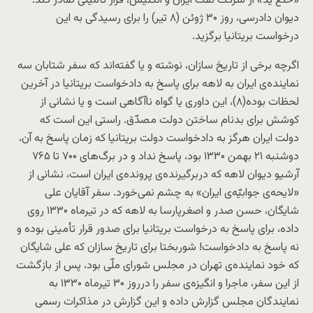
«خلع یدّ» از شرکت نفت ایران و انگلیس، قرار تأمینی صادر کند.
دیوان دادرسی، روز ۳۰ ژوئن (۸ تیر) را برای رسیدگی به این
درخواست بریتانیا برگزید.
اگرچه برخی از تاریخ سازان، نوشته و یا گفته‌اند که سفر شتابان سه
نماینده‌ی ایران به لاهه برای پاسخ به دادخواست بریتانیا در آخرین
لحظات بوده(۸)، این داوری یا گواه ناآگاهی است و یا نشانی از
کوشش برای بدنام ساختن دولت مصدّق. راستی این است که
دولت ایران هرگز به دادخواست دولت بریتانیا که زمان پاسخ به آن،
دوشنبه ۲۱ بهمن ۱۳۳۰ بود، پاسخ نداد و در برگ‌های ٧۰۰ تا ٧۶۵
آرشیو دیوان لاهه که دربرگیرنده‌ی پرونده‌ی ایران است، نشانی از
«لایحه‌ی جوابیّه‌ی ایران» به چشم نمی‌خورد. سفر آقایان علی
شایگان، حسن صدر و اصغرپارسا به لاهه که در تیرماه ۱۳۳۰ روی
داده، برای پاسخ به درخواست بریتانیا برای صدور قرار تأمینی بوده و
نه پاسخ به دادخواست! شوربختا برای تاریخ سازان که علی شایگان
که خود نماینده‌ی تهران در مجلس شورای ملّی بود، پس از بازگشت
از این سفر، ماجرا و انگیزه‌ی سفر را درروز ۳۰ تیرماه ۱۳۳۰ به
نمایندگان مجلس گزارش داده و این گزارش در مذاکرات رسمی