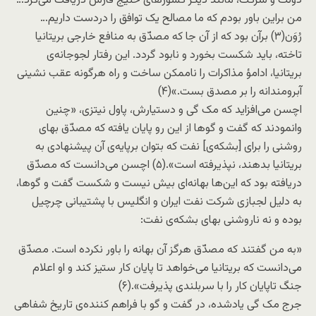
دولت و شرکت، مانند دیگر کشورهای خلیج فارس دریافت می‌کرد…
من براین باور بودم که ما مصالح یک توافق را دردست داریم…
رُوَن(۳) برآن بود که از آن جا که مصدّق به منافع خارجی بریتانیا
تاخته، باید شکست بخورد و نابود گردد. این رفتار لجوجانه‌ی
بریتانیا، ادامؤ مذاکرات را ناممکن ساخت و راه هرگونه عقب نشینی
آبرومندانه را بر مصدق بست.»(۴)
اچسن می‌افزاید که مک گی و دستیارش، پاول نیتزی، «چنین
وانمودند که گفت و گو‌ها از این رو پایان یافته که مصدّق بهای
روشنی را برای [بشکه‌ی] نفت که بتوان برپایه‌ی آن پیشنهادی به
بریتانیا بدهند، نپذیرفته است».(۵) اچسن می‌دانست که مصدّق
دریافته بود که این‌ها بهانه‌ای بیش نیست و شکست گفت و گوها،
به دلیل لجبازی شرکت نفت ایران و انگلیس با پشتیبانی چرچیل
بوده و نه ناروشنی بهای بشکه‌ی نفت:
«به من گفتند که مصدّق هرگز آن بهانه را باور نکرده است. مصدّق
می‌دانست که بریتانیا می‌خواهد تا پایان کار ستیز کند و او اعلام
جنگ تاپایان کار را با سربلندی پذیرفت».(۶)
جرج مک گی یادشده، در گفت و گو با فراهم کننده‌ی تاریخ شفاهی