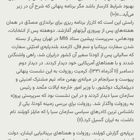
بهبود شرایط کارساز باشد مگر برنامه پنهانی که شرح آن در زیر
می‌آید…»(۱۰)
راستی این است که کارزار برنامه ریزی برای براندازی مصدّق در همان
هفته‌های پس از پیروزی آیزنهاور آغازشد. دوهفته پس از انتخابات،
وودهاس، سرپرست پیشین ستاد MI6 در تهران پیش از بسته
شدن سفارت بریتانیا و سَم فال، کارمند بلندپایه‌ی امنیّتی سفارت
که سالیانی پس از کودتا سفیر آن کشور درایران شد، راهی واشنگتن
شدند و با همتاهای آمریکایی خود دیدار کردند. در دیدار دوم
دسامبر (۱۱ آذرماه ۱۳۳۱)، کرمیت روزولت به این نشست پنهانی
پیوست و سرانجام در میانه‌ی بهمن ماه، تیم مشترک امنیتی و
دیپلماتیک دوکشور، با وزیر امور خارجه ایالات متّحد و رئیس
سازمان سیا دیدار کردند و در این نشست بود که سرپرستی پروژه
به روزولت واگذار شد. روزولت برای بررسی زمینه کودتا، یکی از
ناشناس ترین کادرهای سیاسی سازمان سیا را که مایلز کوپلند نام
داشت، به ایران گسیل کرد.(۱۱)
برپایه‌ی گزارش کوپلند، روزولت و همتاهای بریتانیایی ایشان، دولت