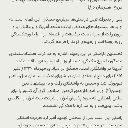
کارزار ناراست‌گویی درباره‌ی او، همچنان برپا است و تنور پراکندن
دروغ، همچنان داغ!
یکی از پذیرفته‌ترین ناراستی‌ها درباره‌ی مصدّق، این اتّهام است که
او بارها پیشنهادهای منطقی ایالات متّحد آمریکا و بریتانیا را برای
برون رفت از بحران نفت نپذیرفت و اقتصاد ایران را با ورشکستگی
روبه روساخت و زمینه‌ی کودتا را فراهم گرداند.
نخستین ناراستی در این زمینه، اشاره به مذاکرات هشتادساعته‌ی
مصدّق با جرج مک گی، دستیار وزیر امورخارجه‌ی ایالات متّحد
آمریکا در واشنگتن است. مصدّق در میانه‌ی مهرماه ۱۳۳۰ (اکتبر
۱۹۵۱) برای دفاع از حقوق ایران در شورای امنیّت سازمان ملل، راهی
نیویورک شد و سپس به واشنگتن رفت و به پیشنهاد دین
اچسن(۲)، وزیر امورخارجه‌ی ترومن، میانجی گری آن کشور را برای
یافتن راهکاری که مورد پذیرش ایران و شرکت نفت ایران و انگلیس
باشد، پذیرفت و به مذاکره با مک گی نشست.
راستی این است پس از سخنان تهدید آمیز لرد هربرت استنلی
موریسون در مجلس عوام و سپس نامه‌ی وینستون چرچیل،