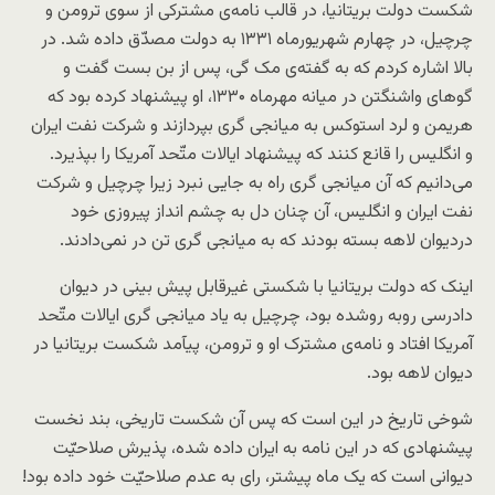
شکست دولت بریتانیا، در قالب نامه‌ی مشترکی از سوی ترومن و
چرچیل، در چهارم شهریورماه ۱۳۳۱ به دولت مصدّق داده شد. در
بالا اشاره کردم که به گفته‌ی مک گی، پس از بن بست گفت و
گوهای واشنگتن در میانه مهرماه ۱۳۳۰، او پیشنهاد کرده بود که
هریمن و لرد استوکس به میانجی گری بپردازند و شرکت نفت ایران
و انگلیس را قانع کنند که پیشنهاد ایالات متّحد آمریکا را بپذیرد.
می‌دانیم که آن میانجی گری راه به جایی نبرد زیرا چرچیل و شرکت
نفت ایران و انگلیس، آن چنان دل به چشم انداز پیروزی خود
دردیوان لاهه بسته بودند که به میانجی گری تن در نمی‌دادند.
اینک که دولت بریتانیا با شکستی غیرقابل پیش بینی در دیوان
دادرسی روبه روشده بود، چرچیل به یاد میانجی گری ایالات متّحد
آمریکا افتاد و نامه‌ی مشترک او و ترومن، پیآمد شکست بریتانیا در
دیوان لاهه بود.
شوخی تاریخ در این است که پس آن شکست تاریخی، بند نخست
پیشنهادی که در این نامه به ایران داده شده، پذیرش صلاحیّت
دیوانی است که یک ماه پیشتر، رای به عدم صلاحیّت خود داده بود!