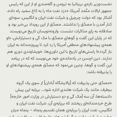
نخست‌وزیر تازه‌ی بریتانیا به ترومن و گله‌مندی او از این که رئیس
جمهور ایالات متّحد آمریکا، «دزد نفت ما» را به کاخ سفید راه داده،
آشکار بود که دولت چرچیل و شرکت نفت ایران و انگلیس، سودای
کنار آمدن با مصدّق را نداشتند. مصدّق از این رویداد بی‌خبر بود و
صادقانه به پای مذاکرات نشست. وارونه‌نویسان تاریخ می‌نویسند
که در پایان این گفت و گوهای مصدّق با مک گی و دستیارانش، «او
همه‌ی پیشنهادهای منطقی آمریکا را رد کرد تا پیروزمندانه به ایران
باز گردد»! راستی‌های تاریخ با این داوری‌ها، خویشاوندی دوری هم
ندارند. دین اچسن در یادمانده‌ی خود می‌نویسد که که در پیامد
این گفت و گوها، چنین می‌نمود که مصدّق همه‌ی پیشنهادهای او
را پذیرفته باشد:
«مصدّق حتی پذیرفت که [پالایشگاه آبادان] از سوی یک گروه
بیطرف، مانند یک شرکت هلندی اداره شود… برپایه این پیش
دانسته‌ها، آن سه [مک گی و دو دستیارش در وزارت امور خارجه]
طرح خردمندانه‌ای ریختند که برپایه‌ی آن، شرکت نفت ایران و
انگلیس، نفت ایران را برپایه‌ی همان تقسیم پنجاه – پنجاه میان