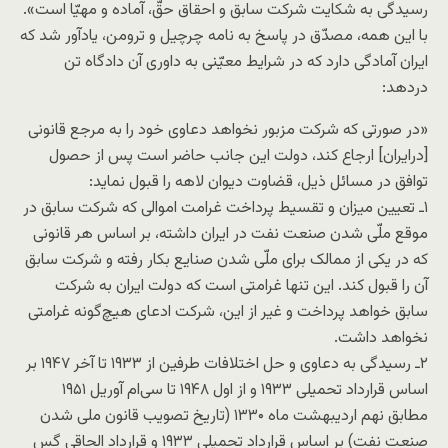
رسیدگی به شکایت شرکت سابق و احقاق حقّ، آماده و مهیّا است».
با این همه، مصدّق در پاسخ به نامه چرچیل و ترومن، یادآور شد که
ایران آمادگی دارد که در شرایط معیّنی به داوری آن دادگاه تن
دردهد:
«در صورتی که شرکت مزبور نخواهد دعاوی خود را به مرجع قانونی
[درایران] ارجاع کند، دولت این جانب حاضر است پس از حصول
توافق در مسائل ذیل، قضاوت دیوان لاهه را قبول نماید:
۱ـ تعیین میزان و تقسیط پرداخت غرامت اموالی که شرکت سابق در
موقع ملّی شدن صنعت نفت در ایران داشته، بر اساس هر قانونی
که در یکی از ممالک برای ملّی شدن صنایع بکار رفته و شرکت سابق
آن را قبول کند. این تنها غرامتی است که دولت ایران به شرکت
سابق خواهد پرداخت و غیر از این، شرکت ادعای هیچ‌گونه غرامتی
نخواهد داشت.
۲ـ رسیدگی به دعاوی و حل اختلافات طرفین از ۱۹۳۳ تا آخر ۱۹۴۷ بر
اساس قرارداد تحمیلی ۱۹۳۳ و از اول ۱۹۴۸ تا سی‌ام آوریل ۱۹۵۱
مطابق نهم اردیبهشت ماه ۱۳۳۰ (تاریخ تصویب قانون ملی شدن
صنعت نفت) بر اساس قرارداد تحمیلی ۱۹۳۳ و قرارداد الحاقی گس