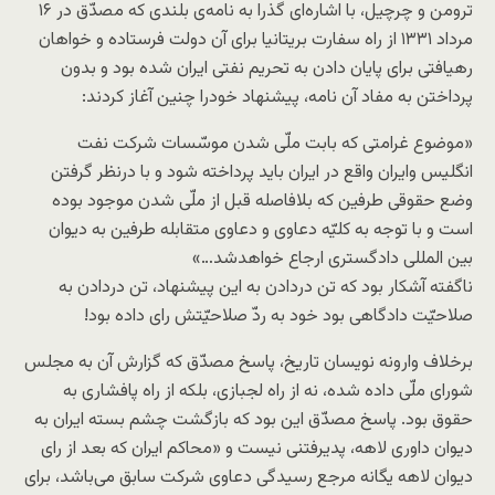
ترومن و چرچیل، با اشاره‌ای گذرا به نامه‌ی بلندی که مصدّق در ۱۶
مرداد ۱۳۳۱ از راه سفارت بریتانیا برای آن دولت فرستاده و خواهان
رهیافتی برای پایان دادن به تحریم نفتی ایران شده بود و بدون
پرداختن به مفاد آن نامه، پیشنهاد خودرا چنین آغاز کردند:
«موضوع غرامتی که بابت ملّی شدن موسّسات شرکت نفت
انگلیس وایران واقع در ایران باید پرداخته شود و با درنظر گرفتن
وضع حقوقی طرفین که بلافاصله قبل از ملّی شدن موجود بوده‌
است و با توجه به کلیّه دعاوی و دعاوی متقابله طرفین به دیوان
بین المللی دادگستری ارجاع خواهدشد…»
ناگفته آشکار بود که تن دردادن به این پیشنهاد، تن دردادن به
صلاحیّت دادگاهی بود خود به ردّ صلاحیّتش رای داده بود!
برخلاف وارونه نویسان تاریخ، پاسخ مصدّق که گزارش آن به مجلس
شورای ملّی داده شده، نه از راه لجبازی، بلکه از راه پافشاری به
حقوق بود. پاسخ مصدّق این بود که بازگشت چشم بسته ایران به
دیوان داوری لاهه، پدیرفتنی نیست و «محاکم ایران که بعد از رای
دیوان لاهه یگانه مرجع رسیدگی دعاوی شرکت سابق می‌باشد، برای