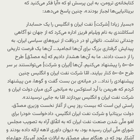
کتابخانه‌ی ترومن، به این پرسش او که «آیا فکر می‌کنید که
بریتانیایی‌ها لجباز بودند»، چنین پاسخ می‌دهد:
«بسیار زیاد! [شرکت] نفت ایران و انگلیس را یک حسابدار
اسکاتلندی به نام ویلیام فریزر اداره می‌کرد که از جهان نو آگاهی
چندانی نداشت. ناتوانی او در دریافت از نیروهای سیاسی ایران، به
پیدایش گرفتاری بزرگ برای آن‌ها انجامید… آن‌ها یک فرصت تاریخی
را از دست دادند. ما به آن‌ها هشدار دادیم که [به مصدّق] طرح
۵۰-۵۰ را پیشنهاد می‌کنیم. آن‌ها [ایران و شرکت] می‌توانستند بر سر
طرح ۵۰-۵۰ کنار بیایند، امّا شرکت نفت ایران و انگلیس چنین
پیشنهادی را نداد… در میانه‌ی بن بست گفت و گوها، من پیشنهاد
کردم که هریمن با لُرد استوکس به میانجی گری میان دولت ایران و
شرکت نفت ایران و انگلیس بپردازند امّا به جایی نرسیدند».
راستی این است که بیست روز پس از آغاز نخست وزیری مصدّق،
دولت بریتانیا و شرکت نفت ایران انگلیس، دادخواست خودرا برای
لغو ملّی شدن صنعت نفت ایران که به اتفّاق آراء به تصویب مجلس
شورای ملّی ایران رسیده بود، به دیوان داوری لاهه ارائه داده بودند و
آشکار بود که در هنگام سفر مصدّق به ایالات متّحد آمریکا، چهارماه