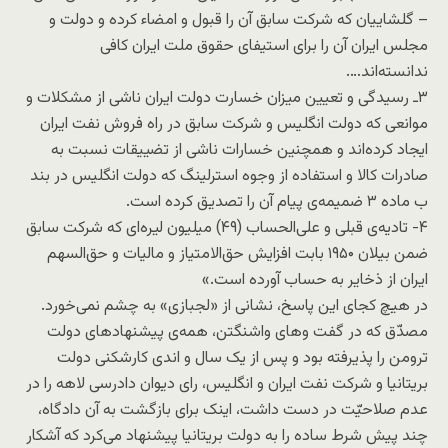
– گلشاییان که شرکت سابق آن را قبول و امضاء کرده و دولت و
مجلس ایران آن را برای استیفای حقوق ملت ایران کافی
ندانسته‌اند….
۳ـ رسیدگی و تعیین میزان خسارت دولت ایران ناشی از مشکلات و
موانعی که دولت انگلیس و شرکت سابق در راه فروش نفت ایران
ایجاد کرده‌اند و همچنین خسارات ناشی از تضییقات نسبت به
صادرات کالا و استفاده از وجوه استرلینگ که دولت انگلیس در بند
ب ماده ۳ ضمیمه‌ی پیام آن را تصدیق کرده است.
۴- تادیه‌ی قبلی و علی‌الحساب (۴۹) میلیون لیره‌ای که شرکت سابق
ضمن بیلان ۱۹۵۰ بابت افزایش حق‌الامتیاز و مالیات و حق‌السهم
ایران از ذخایر به حساب آورده است.»
در هیچ کجای این پاسخ، نشانی از «لجبازی» به چشم نمی‌خورد.
مصدّق که در گفت و‌های واشنگتن، همه‌ی پیشنهادهای دولت
ترومن را پذیرفته بود و پس از یک سال و اندی کارشکنی دولت
بریتانیا و شرکت نفت ایران و انگلیس، رای دیوان دادرسی لاهه را در
عدم صلاحیّت در دست داشت، اینک برای بازگشت به آن دادگاه،
چند پیش شرط ساده را به دولت بریتانیا پیشنهاد می‌کرد که آشکار