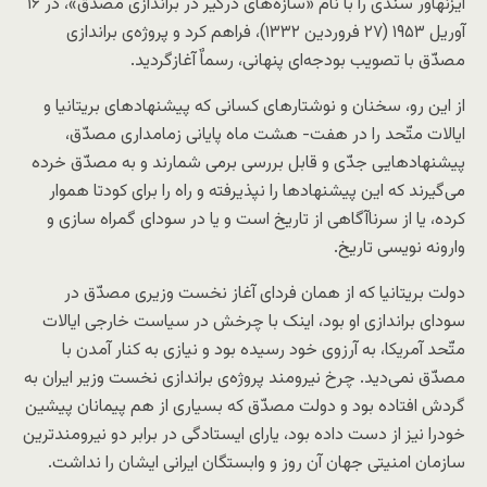
آیزنهاور سندی را با نام «سازه‌های درگیر در براندازی مصدّق»، در ۱۶
آوریل ۱۹۵۳ (۲٧ فروردین ۱۳۳۲)، فراهم کرد و پروژه‌ی براندازی
مصدّق با تصویب بودجه‌ای پنهانی، رسماٌ آغازگردید.
از این رو، سخنان و نوشتارهای کسانی که پیشنهادهای بریتانیا و
ایالات متّحد را در هفت- هشت ماه پایانی زمامداری مصدّق،
پیشنهادهایی جدّی و قابل بررسی برمی شمارند و به مصدّق خرده
می‌گیرند که این پیشنهاد‌ها را نپذیرفته و راه را برای کودتا هموار
کرده، یا از سرناآگاهی از تاریخ است و یا در سودای گمراه سازی و
وارونه نویسی تاریخ.
دولت بریتانیا که از همان فردای آغاز نخست وزیری مصدّق در
سودای براندازی او بود، اینک با چرخش در سیاست خارجی ایالات
متّحد آمریکا، به آرزوی خود رسیده بود و نیازی به کنار آمدن با
مصدّق نمی‌دید. چرخ نیرومند پروژه‌ی براندازی نخست وزیر ایران به
گردش افتاده بود و دولت مصدّق که بسیاری از هم پیمانان پیشین
خودرا نیز از دست داده بود، یارای ایستادگی در برابر دو نیرومندترین
سازمان امنیتی جهان آن روز و وابستگان ایرانی ایشان را نداشت.