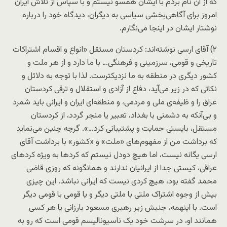
که از آن نام بردم با ایشان همسو نیستم و با سپاس از تلاش ایران
امروز برای آگاهی‌بخشی سیاسی به دیگران، دیدگاه خود را درباره
نوشتار ایشان در اینجا می‌نگارم.
۲) آقای ارسی نوشته‌اند: کردستان مستقل «انواع و اقسام اشتراکات
تاریخی و قومی، سرزمینی و فرهنگی… با ما دارد و از هر ملت و
کشور دیگری در منطقه به ما نزدیکترست. لذا با توجه به دلائل و
نکاتی که در زیر می‌آید، دفاع از آزادی و استقلال و ترقی کردستان
عراق را و ظیفه‌ی ملی و مردمی، و منطقه‌ای ایران و ایرانی باید شمرد
و بی‌آنکه به دشمنی با بغداد، تعبیر یا منجر گردد، از کردستان
مستقل، بایستی حمایت و پشتیبانی کرد…». گرچه چنین می‌نماید
که برداشت من از مفهوم‌های «ملت» و «کشور» با برداشت آقای
ارسی یگانه نیست، اما هیچ دودل نیستم که کردها به ویژه کردهای
عراقی، کیستی جدا از ایرانیان ندارند و همانگونه که روزی قاضی
محمد گفته بود، هیچ کردی نیست که ایرانی نباشد. این چیزی
بیش از وجوه اشتراک ملتی با ملتی دیگر و یا قومی با قومی دیگر
است. با اینهمه، جنبش زیر رهبری مسعود بارزانی یا هر کسی
همانند او، در سرشت خود یک ناسیونالیسم قومی است که رو به