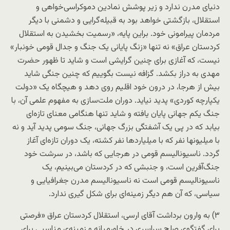
دنیای مدرن ندارد و زیر پوشش نمادین دموکراسی‌خواهی و
استقلال، بازگشتی خواهد بود به قبیله‌گرایی و دشمنی با دیگر
مردمان پیرامونی خود. براین پایه، «رسمیت بخشیدن به استقلال
کردستان عراق» نه تنها «زنگ پایانی یک جنگ و جدال قومی خونبار»
نیست، که آغازی برای چنین گرایشی است و شاید تا ظهور حضرت
مهدی به دراز بکشد. گزافه نیست بگوییم که چنین جنگی شاید
بیش از هرجا، در درون خود اقلیم روی دهد و هیچگاه یک «دولت
یکپارچه کوردی» پدید نیاید. دوران ملت‌سازی به مفهوم علمی آن، با
جنگ یکم جهانی پایان یافته و شاید تنها هنگامی معنای تازه‌ای
بیابد که در پی یک آشفتگی بزرگ جهانی، جنگ سومی پدید آید و نه
با میلیونها نفر که با میلیاردها نفر کشته، یک دوران تازه‌ای آغاز
گردد. ناسیونالیسم قومی در هرجایی که باشد، در سرشت خود
جنگ‌آفرین است، و جنبشی که در کردستان می‌بینیم، یک
ناسیونالیسم قومی است نه ناسیونالیسم مدرن جغرافیایی و
سیاسی، که آن هم دیگر زمینه‌ای برای شکل گیری ندارد.
۳) به وارون برداشت آقای ارسی، استقلال کردستان عراق «فرصتی
برای گفتگوی صلح سراسری در خاورمیانه و زمینه‌ی مناسبی برای