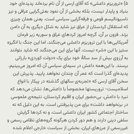
۵) «تروریزم داعشی» که آقای ارسی از آن نام برده‌اند پدیده‌ای خود
بنیاد و پایدار نیست، بلکه بخشی از آن نمود بعثی‌گرایی عراقی و نیز
ناسیونالیسم قومی و فرقه‌گرایی سیاسی است. یعنی همان چیزی
که استقلال کردستان از عراق نیز شاید به شکل دیگری به آن دامن
بزند. فزون بر آن، گرچه امروز کردهای عراق و سوریه زیر فرمان
آمریکایی‌ها با این تروریزم داعشی می‌جنگند، اما این جنگ با انگیزه
ستیز با این «شر» نیست. آنها برای این می‌جنگند که شاید بتوانند
به آرزوی بیش از سد سالۀ خود برای یک «دولت کوردی» بارزانی
برسند. با این‌همه داعش در سیمای سیاسی آن که امروز می‌بینیم،
پدیده‌ای گذرا است که عمر آن چندان نخواهد پایید. پذیرش این
سخن آقای ارسی که «تجربه‌ی سالهای گذشته در پیکار با انواع
اسلامیست- تروریستها مخصوصاً با داعشی‌ها، نشان می‌دهد که
نبرد با داعش، بی‌حضور ایران و اقلیم کردستان، نتیجه‌ی ملموسی
در برنخواهد داشت» برای من پذیرفتنی است. به این دلیل که نه
ساختار اجتماعی کشور ایران داعشی است، و نه کردها گرایش
سلفی دینی دارند و هم دور کردن هرگونه گروه‌های نظامی رسمی و
غیررسمی از مرزهای ایران، بخشی از سیاست خارجی اعلام شده