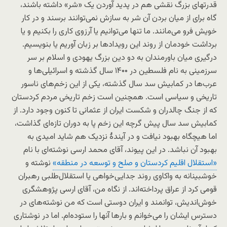
قدرتهای بزرگ نقشی هم در پدید آوردن یک «شر» داشته باشند،
گاه برای از میان بردن آن شر به سازش نمی‌توانند برسند و در کار
خویش فرو می‌مانند. ما تنها می‌توانیم یا آرزوی کاری را بکنیم و یا
برداشت خودمان از روند این رویدادها بر زبان آوریم یا بنویسیم.
درگیری میان باورمندان به دو دین بزرگ یهودی و اسلام بر سر
سرزمینی به نام فلسطین در ۱۴۰۰ سال گذشته و اسرائیلی‌ها و
عرب‌ها در کمابیش سد سال گذشته، یکی از این زخم‌های ناسور
تاریخی و سیاسی است. همچنین است زخم تاریخی مردم کردستان
که از جنگ چالدران و شکست ایران از عثمانی تا کنون وجود دارد. از
کمابیش سد سال پیش گرچه این زخم پا به دوران تازه‌ای گذاشت،
اما هیچگاه بهبود نیافت و در آیندۀ نزدیک هم شاید امیدی به
بهبود آن نباشد. در این پیوند، آقای محمد ارسی نوشته‌ای با نام
«استقلال اقلیم کردستان و صلح و توسعه در منطقه»
نوشته و
خوشبینانه به واکاوی روند جدایی‌خواهی یا استقلال‌طلبی رهبران
قومی کرد از عراق پرداخته‌اند. از نگاه من، آقای ارسی پژوهشگری
خوش‌اندیش، توانمند و ایران دوستی است که من نوشته‌های در
دسترس ایشان را می‌خوانم و بارها آنها را ستوده‌ام. اما در نوشتاری