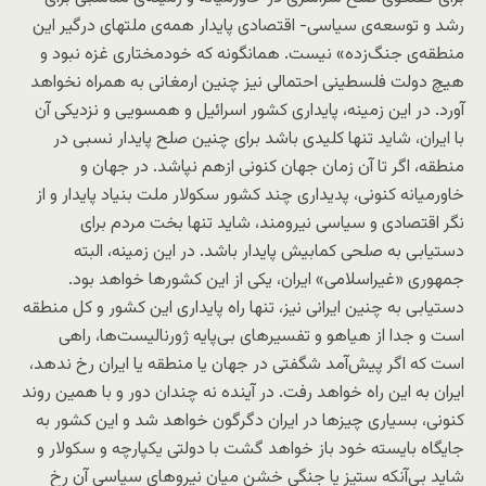
رشد و توسعه‌ی سیاسی- اقتصادی پایدار همه‌ی ملتهای درگیر این
منطقه‌ی جنگ‌زده» نیست. همانگونه که خودمختاری غزه نبود و
هیچ دولت فلسطینی احتمالی نیز چنین ارمغانی به همراه نخواهد
آورد. در این زمینه، پایداری کشور اسرائیل و همسویی و نزدیکی آن
با ایران، شاید تنها کلید‌ی باشد برای چنین صلح پایدار نسبی در
منطقه، اگر تا آن زمان جهان کنونی ازهم نپاشد. در جهان و
خاورمیانه کنونی، پدیداری چند کشور سکولار ملت بنیاد پایدار و از
نگر اقتصادی و سیاسی نیرومند، شاید تنها بخت مردم برای
دستیابی به صلحی کمابیش پایدار باشد. در این زمینه، البته
جمهوری «غیراسلامی» ایران، یکی از این کشورها خواهد بود.
دستیابی به چنین ایرانی نیز، تنها راه پایداری این کشور و کل منطقه
است و جدا از هیاهو و تفسیرهای بی‌پایه ژورنالیست‌ها، راهی
است که اگر پیش‌آمد شگفتی در جهان یا منطقه یا ایران رخ ندهد،
ایران به این راه خواهد رفت. در آینده نه چندان دور و با همین روند
کنونی، بسیاری چیزها در ایران دگرگون خواهد شد و این کشور به
جایگاه بایسته خود باز خواهد گشت با دولتی یکپارچه و سکولار و
شاید بی‌آنکه ستیز یا جنگی خشن میان نیروهای سیاسی آن رخ