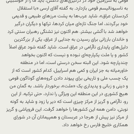
قومی به سرزمین خود در درگیری‌های داعش، باید ما را از خوشبینی
به ناسیونالیسم قومی بازدارد. به گفته آقای ارسی «با استقلال
کردستان عراق»، شاید عرب‌ها به پشت مرزهای طبیعی و قدیمی
خود بر‌گردند، اما جنگ تازه‌ای میان کردها، ترکها و دیگران درگیر
خواهد شد با آتشی بیشتر. هم اکنون نیز تشنگی رهبران سنتی کرد
و خاندان بارزانی برای رسیدن به جدایی از عراق، یکی از بزرگترین
دلیل‌های پایداری ناآرامی در عراق است. شاید گفته شود عراق اصلاً
کشور و یا ملت یکپارچه‌ای نبوده و نیست که اکنون بخواهد
چندپارچه شود. این البته سخن درستی است، اما در منطقه
خاورمیانه به جز ایران و کمی هم اسراییل، کدام کشور است که از
یک چسب ملی و تاریخی برای پیوند دادن گروه‌های گوناگون قومی
و دینی و زبانی و پدیداری یک «ملت»، برخوردار باشد. به گمان من
هیچ کشوری در این منطقه این ویژگی را ندارد، حتی ترکیه. از این
رو، ناآرامی و گریز از مرکز چیزی است که دیر یا زود و شاید به گونه
نوبتی، دامن همه این کشورها را خواهد گرفت. این فروپاشی و گریز
از مرکز نیز پیش از هرجا در عربستان و همپیمانان آن در شورای
همکاری خلیج فارس رخ خواهد داد.