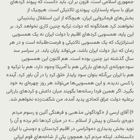
جمهوری اسلامی است. فزون بر آن، باید دانست که پیوند کردهای
عراق با سپاه پاسداران، پیوندی تاکتیکی است. هیچیک از
بخش‌های فرمانروایی ایران، هیچگاه از این استقلال پشتیبانی
نخواهند کرد همانگونه که دولت ترکیه چنین کاری نخواهد کرد. بر
این پایه، همسویی کردهای اقلیم با دولت ایران نه یک همسویی
استراتژیک که یک همسویی تاکتیکی و فرصت‌طلبانه است و در هر
زمان که نیاز دولت ایران باشد، می‌تواند پایان یابد. در سراسر سد
سال گذشته نیز چنین بوده است. هم اکنون این همسویی
سودجویانه‌ی کردهای بارزانی هم با آمریکا وجود دارد، هم با ترکیه و
هم با ایران بی‌آنکه بتوان سود پایدار خلق کرد را در آن باور کرد. آینده
را کسی ندیده، و این همسویی‌ها می‌تواند هر روز چهره‌ای به خود
بگیرد. اگر همین فردا رسانه‌ها بگویند میان داعش و کردهای بارزانی
برعلیه دولت عراق اتحادی پدید آمده، من شگفت‌زده نخواهم شد.
۶) آقای ارسی از «گوناگونی مذهبی و فرهنگی آئین و رسوم مردم
دوره‌ی باستان و پیش از اسلام …» در میان کردها نام برده و آن را
نوید بخش پدیداری دموکراسی در اقلیم کردستان و دوستی با ایران
دانسته‌اند. اینکه مردم کرد همچون یکی از شاخه‌های قوم ایرانی