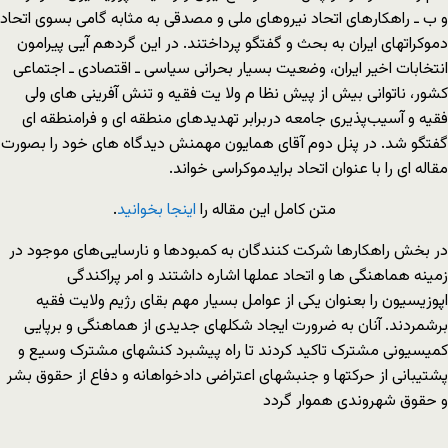
و ب ـ راهکارهای اتحاد نیروهای ملی و مصدقی به مثابه گامی بسوی اتحاد
دموکراتهای ایران به بحث و گفتگو پرداختند. در این گردهم آیی پیرامون
انتخابات اخیر ایران، وضعیت بسیار بحرانی سیاسی ـ اقتصادی ـ اجتماعی
کشور، ناتوانی بیش از پیش نظا م ولا یت فقیه و تنش آفرینی های ولی
فقیه و آسیب‌پذیری جامعه دربرابر تهدیدهای منطقه ای و فرامنطقه ای
گفتگو شد. در پنل دوم آقای همایون مهمنش دیدگاه های خود را بصورت
مقاله ای را با عنوان اتحاد برای
دموکراسی خواند.
متن کامل این مقاله را
اینجا بخوانید
.
در بخش راهکارها شرکت کنندگان به کمبودها و نارسایی‌های موجود در
زمینه هماهنگی ها و اتحاد عملها اشاره داشتند و امر پراکندگی
اپوزیسیون را بعنوان یکی از عوامل بسیار مهم بقای رژیم ولایت فقیه
برشمردند. آنان به ضرورت ایجاد شکلهای جدیدی از هماهنگی و برپایی
کمیسیونی مشترک تاکید کردند تا راه پیشبرد کنشهای مشترک وسیع و
پشتیبانی از حرکتها و جنبشهای اعتراضی دادخواهانه و دفاع از حقوق بشر
و حقوق شهروندی هموار گردد