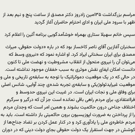
مراسم بزرگداشت ۱۳۵مین زادروز دکتر مصدق از ساعت پنج و نیم بعد از
ظهر با سرود ملی ایران و ادای احترام حاضران آغاز گردید
سپس خانم سهیلا ستاری بهمراه خوشآمدگویی برنامه آئین را اعلام کرد
سخنران آغازین آقای ناصر کاخساز بود که در باره «دولت حقوقی، میراث
مصدق برای ایران سخنانی ایراد کرد. او اشاره نمود که «نیروی وسط که
می‌توان آن را نیروی متحول از انقلاب مشروطیت و نهضت ملی تا کنون
دانست امکان ایفای نقش موثری به سبب خفقان موجود نداشته است.
در حالی که در یک موقعیت دموکراتیک با توجه به سابقه‌ی تاریخی و ملی و
موقعیت غیرایدئولوژیکی و سابقه‌ی تجربه شده‌ی چند آوایی، شانس اصلی
برای وفاق ملی و نجات ایران است. در غیبت این نیروی حدوسط و
فرااعتقادی، برای مردم راهی باقی نمانده است جز آن که درگیر و سرگرم
اختلاف جناحی درون حاکمیت بشوند و همین امر است که وجدان مردم
را از پرداختن به ضرورت اپوزیسیون برون حاکمیتی باز داشته است. باید به
مردم خاطره‌ی ملی را یادآوری کرد و در کنار عمل کردن بر تضاد جناح‌ها از
کوشش در جهت استقرار یک دولت حقوقی بجای دولت دینی که در دوران