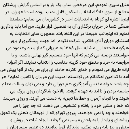
منزل سپری نمودم. این مرخصی سالی یک بار و بر اساس گزارش پزشکان
معالج از سوی دادگاه انقلاب اسلامی قابل تمدید بوده است! عزیزان، در
اینجا اشاره ای کوتاه به انتخابات اخیر در کشورمان می نمایم: مطمئنا
همگی شما در جریان برگذاری آن به تفصیل قرار دارید. من اما باید یادآوری
نمایم که اینجانب طبیعتا در این انتخابات، همچون سایر انتخابات به
استثنای دوران آقای خاتمی، شرکت نکردم. اما جهت پیشگیری از بروز
هرگونه فاجعه ایی مشابه سال ۱۳۸۸ به عزیزانی که از بنده رهنمود می
خواستند توصیه می کردم که آنها خود تصمیم گیر نهایی باشند، و با
مراجعه به خرد و منطق خود گزینه مناسب را انتخاب نمایند. اگر آمرانه
ارائه طریق می نمودم و خدای ناکرده حادثه ای برای هر یک از آنها پیش می
آمد با کدامین امکاناتم می توانستم امنیت این عزیزان را تامین نمایم؟ هر
چه باشد حرفه مقدس آموزگاری هم دورانی دارد و نمی توان رسالت معلم
جامعه بودن را تا ابد به عهده گرفت. بالاخره شاگردان روزی بزرگ می
شوند و با انجام آزمون و خطاها تجربه به دست می آورند; و روزی میرسد
که خط و مشی خود را یافته و تشخیص می دهند که چه چیز را می
خواهند و چه را نمی خواهند. پیروی کورکورانه از قهرمانان ذهنی یک تحول
ریشه ای و پایدار را به راحتی میسر نمی گرداند. ایجاد ثبات در روش و
منش و نیز پایه ریزی تفکری ماندگار قویاً نیازمند دو عنصر مهم زمان و