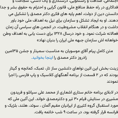
اجتماعی، صداقت و راستگویی، درستکاری و پاک دستی، شجاعت و
فداکاری در راه حفظ منافع ملی، قانون گرایی و احترام به حقوق بشر و جدا
دانستن دین از دولت، اهم پایه های فکری دکتر مصدق را تشکیل می
دهند. او به ایجاد تشکل و سازمان برای نیل به اهداف ملی خود باور
داشت و در هنگام انقلاب مشروطیت، در انجمن های سیاسی آن زمان
فعالانه شرکت نمود. و خود درسال ۱۳۲۸ برای دست یابی به اهداف وطن
خواهانه اش سازمان جبهه ملی ایران را بنیان نهاد»
متن کامل پیام آقای موسویان به مناسبت سمینار و جشن ۱۳۵مین
زادروز دکتر مصدق را
اینجا بخوانید.
زینت بخش این ائین نواهای دلنشین ساز تار، تمبک، کمانچه و گیتار
بودند که در ۲ قسمت از برنامه آهنگهای کلاسیک و پاپ فارسی را اجرا
نمودند
در لابلای برنامه خانم ستاری اشعاری از محمد علی سپانلو و فریدون
مشیری در ستایش قیام ۳۰ تیر و دکترمصدق خواند. این آئین ملی که
مورد استقبال گروه کثیری از ایرانیان مقیم آلمان ، سوئد، هلند، بلژیک و
فرانسه قرار گرفته بود، در ساعت ۹ شب خاتمه یافت.