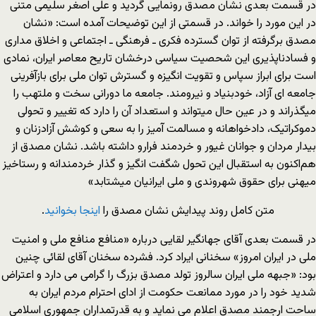
در قسمت بعدی نشان مصدق رونمایی گردید و علی اصغر سلیمی متنی
در این مورد را خواند. در قسمتی از این توضیحات آمده است: «نشان
مصدق برگرفته از توان گسترده فکری ـ فرهنگی ـ اجتماعی و اخلاق مداری
و فسادناپذیری این شحصیت سیاسی درخشان تاریح معاصر ایران، نمادی
است برای ابراز سپاس و تقویت انگیزه و گسترش توان ملی برای بازآفرینی
جامعه ای آزاد، خودبنیاد و نیرومند. جامعه ما دورانی سخت و ملتهب را
میگذراند و در عین حال میتواند و استعداد آن را دارد که تغییر و تحولی
دموکراتیک، دادخواهانه و مسالمت آمیز را به سعی و کوشش آزادزنان و
بیدار مردان و جوانان غیور و خردمند فرارو داشته باشد. نشان مصدق از
هم‌اکنون به استقبال این تحول شگفت انگیز و گذار خردمندانه و رستاخیز
میهنی برای حقوق شهروندی و ملی ایرانیان میشتابد»
متن کامل روند پیدایش نشان مصدق را
اینجا بخوانید
.
در قسمت بعدی آقای جهانگیر لقایی درباره «منافع منافع ملی و امنیت
ملی در ایران امروز» سخنانی ایراد کرد. فشرده سخنان آقای لقائی چنین
بود: «جبهه ملی ایران سالروز تولد مصدق بزرگ را گرامی می دارد و اعتراض
شدید خود را در مورد ممانعت حکومت از ادای احترام مردم ایران به
ساحت ارجمند مصدق اعلام می نماید و به قدرتمداران جمهوری اسلامی