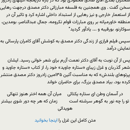
سخنران بعدی آقای صادق محمودی بود که در باره تاریخجه آئینهای زادروز
سخن گفت . وی همجنین به فلسفه مبارزاتی دکتر مصدق درجهت رهایی
از استعمار خارجی و نیز رهایی از استبداد داخلی اشاره کرد و تاثیر آن در
منطقه خاورمیانه بر روی مبارزات قوام نکرومه، جمال عبدالناصر، بومدین،
سوکارنو، بورقیبه و …. یادآور گردید”
سپس فیلم فرازی از زندگی دکتر مصدق به کوشش آقای کامران پارسائی به
نمایش درآمد
پس از آن نوبت به آقای دکتر نعمت آزرم برای شعر خوانی رسید. ایشان
شعر گذربان و غزل زیبای «ستاره جاوید» خود را، از کتاب «ستاره جاوید و
پرتوهای بلندش» که به مناسبت آئین ۱۳۵مین زادروز دکتر مصدق منتشر
کرده بود، بیاد مصدق بزرگ، برای حاضران خواند
در آسمان وطن ای ستاره یکتائی میان آن همه اختر هنوز تنهائی
تو را چه نور به گوهر سرشته است زمان که هر چه دور شوی بیشتر
هویدائی
متن کامل این غزل را
اینجا بخوانید