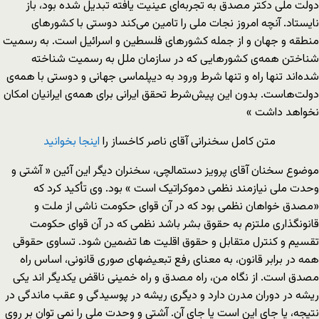
دولت ملی دکتر مصدق به تجربه‌ای عینیت یافته تبدیل شده بود، باز
نایستاد. آنچه امروز نجات ملی را تامین می‌کند دوستی با کشورهای
منطقه و جهان و از جمله کشورهای فلسطین و اسرائیل است. به رسمیت
شناختن همه‌ی کشورهایی که در سازمان ملل به رسمیت شناخته
شده‌اند تنها راه و تنها شرط ورود به دیپلماسی جهانی و دوستی با همه‌ی
دولت‌هاست. بدون این پیش‌شرط تحقق ایرانی برای همه‌ی ایرانیان امکان
نخواهد داشت »
متن کامل سخنرانی آقای ناصر کاخساز را
اینجا بخوانید
موضوع سخنان آقای پرویز دستمالچی، سخنران دیگر این آئین « آشتی و
وحدت ملی نیازمند نظمی دموکراتیک است » بود. وی تأکید کرد که
«مصدق خواهان نظمی بود که در آن قوای حکومت ناشی از ملت و
قانونگذاری ملتزم به حقوق بشر باشد نظمی که در آن قوای حکومت
تقسیم و کنترل متقابل و حقوق اقلیت ها تضمین شود. تساوی حقوقی
همه در برابر قانون، به معنای رفع تبعیضهای صوری قانونی، اساس راه
مصدق است. از نگاه من، راه مصدق و راه خمینی ناقض یکدیگر اند یکی
ریشه در دوران مدرن دارد و دیگری ریشه در پوسیدگی و عقب ماندگی در
نتیجه، یا جای این است یا جای آن. آشتی و وحدت ملی را نمی توان بر روی