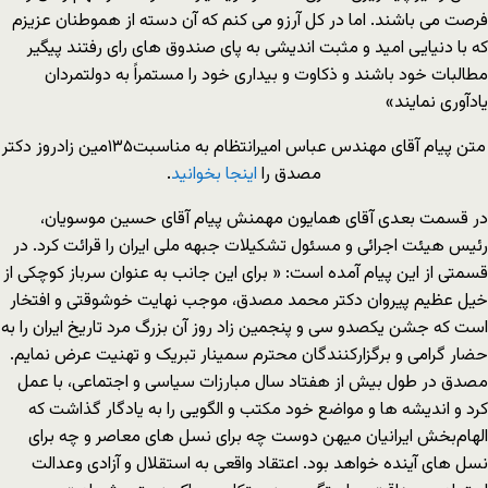
فرصت می باشند. اما در کل آرزو می کنم که آن دسته از هموطنان عزیزم
که با دنیایی امید و مثبت اندیشی به پای صندوق های رای رفتند پیگیر
مطالبات خود باشند و ذکاوت و بیداری خود را مستمراً به دولتمردان
یادآوری نمایند»
متن پیام آقای مهندس عباس امیرانتظام به مناسبت۱۳۵مین زادروز دکتر
مصدق را
اینجا بخوانید
.
در قسمت بعدی آقای همایون مهمنش پیام آقای حسین موسویان،
رئیس هیئت اجرائی و مسئول تشکیلات جبهه ملی ایران را قرائت کرد. در
قسمتی از این پیام آمده است: « برای این جانب به عنوان سرباز کوچکی از
خیل عظیم پیروان دکتر محمد مصدق، موجب نهایت خوشوقتی و افتخار
است که جشن یکصدو سی و پنجمین زاد روز آن بزرگ مرد تاریخ ایران را به
حضار گرامی و برگزارکنندگان محترم سمینار تبریک و تهنیت عرض نمایم.
مصدق در طول بیش از هفتاد سال مبارزات سیاسی و اجتماعی، با عمل
کرد و اندیشه ها و مواضع خود مکتب و الگویی را به یادگار گذاشت که
الهام‌بخش ایرانیان میهن دوست چه برای نسل های معاصر و چه برای
نسل های آینده خواهد بود. اعتقاد واقعی به استقلال و آزادی وعدالت