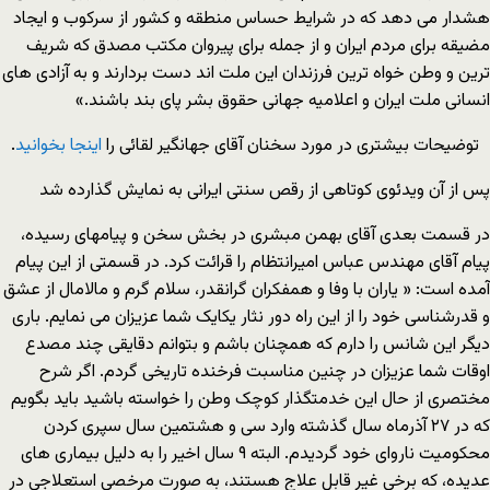
هشدار می دهد که در شرایط حساس منطقه و کشور از سرکوب و ایجاد
مضیقه برای مردم ایران و از جمله برای پیروان مکتب مصدق که شریف
ترین و وطن خواه ترین فرزندان این ملت اند دست بردارند و به آزادی های
انسانی ملت ایران و اعلامیه جهانی حقوق بشر پای بند باشند.»
توضیحات بیشتری در مورد سخنان آقای جهانگیر لقائی را
اینجا بخوانید
.
پس از آن ویدئوی کوتاهی از رقص سنتی ایرانی به نمایش گذارده شد
در قسمت بعدی آقای بهمن مبشری در بخش سخن و پیامهای رسیده،
پیام آقای مهندس عباس امیرانتظام را قرائت کرد. در قسمتی از این پیام
آمده است: « یاران با وفا و همفکران گرانقدر، سلام گرم و مالامال از عشق
و قدرشناسی خود را از این راه دور نثار یکایک شما عزیزان می نمایم. باری
دیگر این شانس را دارم که همچنان باشم و بتوانم دقایقی چند مصدع
اوقات شما عزیزان در چنین مناسبت فرخنده تاریخی گردم. اگر شرح
مختصری از حال این خدمتگذار کوچک وطن را خواسته باشید باید بگویم
که در ۲۷ آذرماه سال گذشته وارد سی و هشتمین سال سپری کردن
محکومیت ناروای خود گردیدم. البته ۹ سال اخیر را به دلیل بیماری های
عدیده، که برخی غیر قابل علاج هستند، به صورت مرخصی استعلاجی در