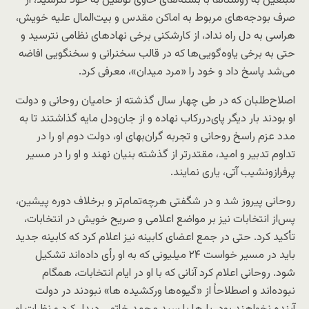
مبلغین به روستاها با بسته‌های حاوی توهین به خود نترسید، از
صرف بودجه‌های مربوط به اماکن مقدس و بیت‌المال علیه خویش،
هراسی به دل راه نداد، از کارشکنی برخی نهادهای نظامی نترسید و
حتی به برخی یاوه‌گویی‌ها که در قالب سخنرانی و سخنگویی افاضه
می‌شد پاسخ داد و خود را «مرد میدان»، معرفی کرد.
اصلاح‌طلبان که در طی چهار سال گذشته از حامیان روحانی و دولت
او بودند بار دیگر پای‌دررکاب نهاده و از جان‌ودل مایه گذاشتند تا به
مدد عزم راسخ روحانی و تجربه گران‌بهای او، دولت دوم او را در
تداوم تدبیر و امید، مقتدرتر از گذشته بنیان نهند و او را در مسیر
پرفرازونشیب آتی، یاری نمایند.
روحانی پیروز شد و در شگفتی هرچه‌تمام‌تر و برخلاف دوره پیشین،
پس‌از انتخابات نیز بر مواضع اعلامی و صریح خویش در انتخابات،
تأکید کرد. حتی در جمع اعضای کابینه نیز اعلام کرد که کابینه جدید
باید در مسیر خواست ۲۴ میلیونی که به او رأی داده‌اند تشکیل
شود. روحانی اعلام کرد آنانی که با او در ایام انتخابات، همگام
نبوده‌اند و اصطلاحاً از «گیوه‌ها ورکشیده ها» نبودند در دولت